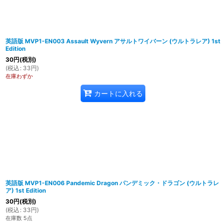
英語版 MVP1-EN003 Assault Wyvern アサルトワイバーン (ウルトラレア) 1st
Edition
30
円
(税別)
(
税込
:
33
円
)
在庫わずか
カートに入れる
英語版 MVP1-EN006 Pandemic Dragon パンデミック・ドラゴン (ウルトラレ
ア) 1st Edition
30
円
(税別)
(
税込
:
33
円
)
在庫数 5点