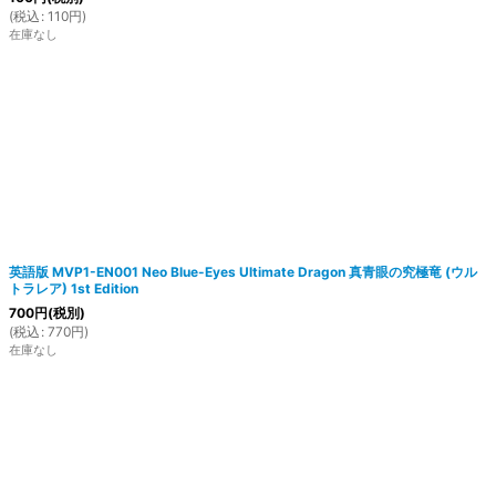
(
税込
:
110
円
)
在庫なし
英語版 MVP1-EN001 Neo Blue-Eyes Ultimate Dragon 真青眼の究極竜 (ウル
トラレア) 1st Edition
700
円
(税別)
(
税込
:
770
円
)
在庫なし