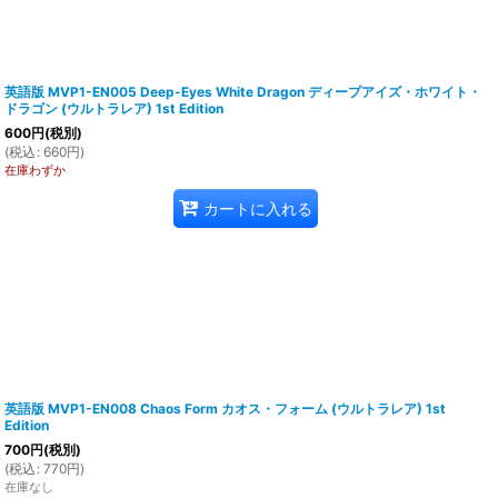
英語版 MVP1-EN005 Deep-Eyes White Dragon ディープアイズ・ホワイト・
ドラゴン (ウルトラレア) 1st Edition
600
円
(税別)
(
税込
:
660
円
)
在庫わずか
カートに入れる
英語版 MVP1-EN008 Chaos Form カオス・フォーム (ウルトラレア) 1st
Edition
700
円
(税別)
(
税込
:
770
円
)
在庫なし