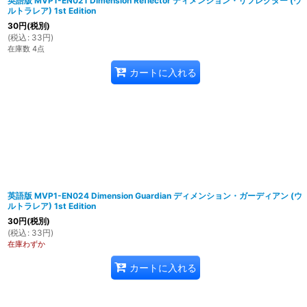
英語版 MVP1-EN021 Dimension Reflector ディメンション・リフレクター (ウ
ルトラレア) 1st Edition
30
円
(税別)
(
税込
:
33
円
)
在庫数 4点
カートに入れる
英語版 MVP1-EN024 Dimension Guardian ディメンション・ガーディアン (ウ
ルトラレア) 1st Edition
30
円
(税別)
(
税込
:
33
円
)
在庫わずか
カートに入れる