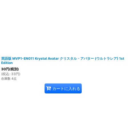
英語版 MVP1-EN011 Krystal Avatar クリスタル・アバター (ウルトラレア) 1st
Edition
30
円
(税別)
(
税込
:
33
円
)
在庫数 4点
カートに入れる