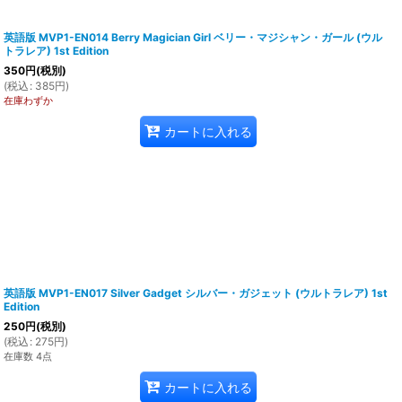
英語版 MVP1-EN014 Berry Magician Girl ベリー・マジシャン・ガール (ウル
トラレア) 1st Edition
350
円
(税別)
(
税込
:
385
円
)
在庫わずか
カートに入れる
英語版 MVP1-EN017 Silver Gadget シルバー・ガジェット (ウルトラレア) 1st
Edition
250
円
(税別)
(
税込
:
275
円
)
在庫数 4点
カートに入れる