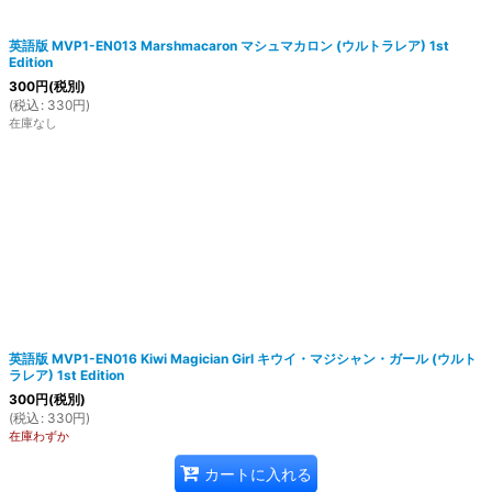
英語版 MVP1-EN013 Marshmacaron マシュマカロン (ウルトラレア) 1st
Edition
300
円
(税別)
(
税込
:
330
円
)
在庫なし
英語版 MVP1-EN016 Kiwi Magician Girl キウイ・マジシャン・ガール (ウルト
ラレア) 1st Edition
300
円
(税別)
(
税込
:
330
円
)
在庫わずか
カートに入れる