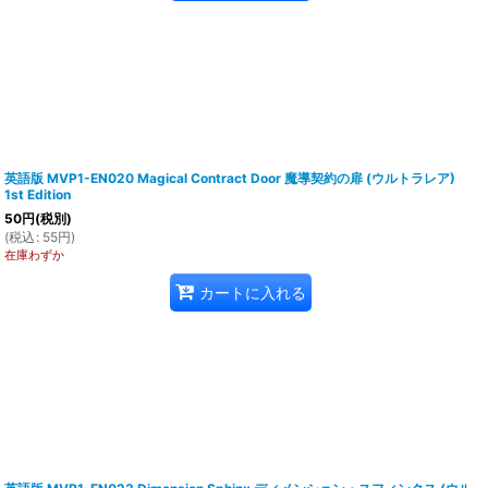
英語版 MVP1-EN020 Magical Contract Door 魔導契約の扉 (ウルトラレア)
1st Edition
50
円
(税別)
(
税込
:
55
円
)
在庫わずか
カートに入れる