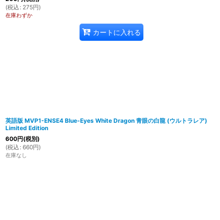
(
税込
:
275
円
)
在庫わずか
カートに入れる
英語版 MVP1-ENSE4 Blue-Eyes White Dragon 青眼の白龍 (ウルトラレア)
Limited Edition
600
円
(税別)
(
税込
:
660
円
)
在庫なし