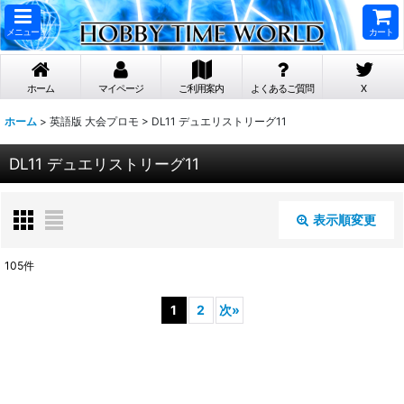
メニュー
カート
ホーム
マイページ
ご利用案内
よくあるご質問
X
ホーム
>
英語版 大会プロモ
>
DL11 デュエリストリーグ11
DL11 デュエリストリーグ11
表示順変更
閉じる
105
件
表示数
:
1
2
次
»
在庫あり
並び順
: