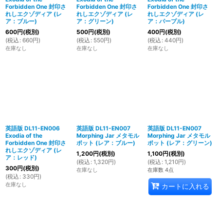
Forbidden One 封印さ
Forbidden One 封印さ
Forbidden One 封印さ
れしエクゾディア (レ
れしエクゾディア (レ
れしエクゾディア (レ
ア：ブルー)
ア：グリーン)
ア：パープル)
600
円
(税別)
500
円
(税別)
400
円
(税別)
(
税込
:
660
円
)
(
税込
:
550
円
)
(
税込
:
440
円
)
在庫なし
在庫なし
在庫なし
英語版 DL11-EN006
英語版 DL11-EN007
英語版 DL11-EN007
Exodia of the
Morphing Jar メタモル
Morphing Jar メタモル
Forbidden One 封印さ
ポット (レア：ブルー)
ポット (レア：グリーン)
れしエクゾディア (レ
1,200
円
(税別)
1,100
円
(税別)
ア：レッド)
(
税込
:
1,320
円
)
(
税込
:
1,210
円
)
300
円
(税別)
在庫なし
在庫数 4点
(
税込
:
330
円
)
在庫なし
カートに入れる