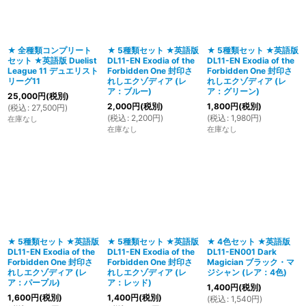
絞り込む
★ 全種類コンプリート
★ 5種類セット ★英語版
★ 5種類セット ★英語版
セット ★英語版 Duelist
DL11-EN Exodia of the
DL11-EN Exodia of the
League 11 デュエリスト
Forbidden One 封印さ
Forbidden One 封印さ
リーグ11
れしエクゾディア (レ
れしエクゾディア (レ
ア：ブルー)
ア：グリーン)
25,000
円
(税別)
2,000
円
(税別)
1,800
円
(税別)
(
税込
:
27,500
円
)
(
税込
:
2,200
円
)
(
税込
:
1,980
円
)
在庫なし
在庫なし
在庫なし
★ 5種類セット ★英語版
★ 5種類セット ★英語版
★ 4色セット ★英語版
DL11-EN Exodia of the
DL11-EN Exodia of the
DL11-EN001 Dark
Forbidden One 封印さ
Forbidden One 封印さ
Magician ブラック・マ
れしエクゾディア (レ
れしエクゾディア (レ
ジシャン (レア：4色)
ア：パープル)
ア：レッド)
1,400
円
(税別)
1,600
円
(税別)
1,400
円
(税別)
(
税込
:
1,540
円
)