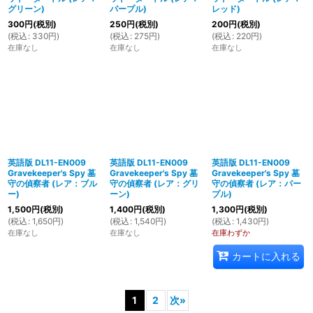
グリーン)
パープル)
レッド)
300
円
(税別)
250
円
(税別)
200
円
(税別)
(
税込
:
330
円
)
(
税込
:
275
円
)
(
税込
:
220
円
)
在庫なし
在庫なし
在庫なし
英語版 DL11-EN009
英語版 DL11-EN009
英語版 DL11-EN009
Gravekeeper's Spy 墓
Gravekeeper's Spy 墓
Gravekeeper's Spy 墓
守の偵察者 (レア：ブル
守の偵察者 (レア：グリ
守の偵察者 (レア：パー
ー)
ーン)
プル)
1,500
円
(税別)
1,400
円
(税別)
1,300
円
(税別)
(
税込
:
1,650
円
)
(
税込
:
1,540
円
)
(
税込
:
1,430
円
)
在庫なし
在庫なし
在庫わずか
カートに入れる
1
2
次
»