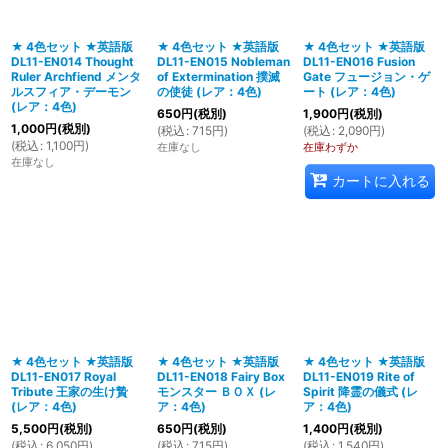
★ 4色セット ★英語版
★ 4色セット ★英語版
★ 4色セット ★英語版
DL11-EN014 Thought
DL11-EN015 Nobleman
DL11-EN016 Fusion
Ruler Archfiend メンタ
of Extermination 撲滅
Gate フュージョン・ゲ
ルスフィア・デーモン
の使徒 (レア：4色)
ート (レア：4色)
(レア：4色)
650
円
(税別)
1,900
円
(税別)
1,000
円
(税別)
(
税込
:
715
円
)
(
税込
:
2,090
円
)
(
税込
:
1,100
円
)
在庫なし
在庫わずか
在庫なし
カートに入れる
★ 4色セット ★英語版
★ 4色セット ★英語版
★ 4色セット ★英語版
DL11-EN017 Royal
DL11-EN018 Fairy Box
DL11-EN019 Rite of
Tribute 王家の生け贄
モンスター ＢＯＸ (レ
Spirit 降霊の儀式 (レ
(レア：4色)
ア：4色)
ア：4色)
5,500
円
(税別)
650
円
(税別)
1,400
円
(税別)
(
税込
:
6,050
円
)
(
税込
:
715
円
)
(
税込
:
1,540
円
)