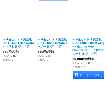
★ 4色セット ★英語版
★ 4色セット ★英語版
★ 4色セット ★英語版
DL11-EN011 Hanewata
DL11-EN012 Inmato ト
DL11-EN013 Blackwing
ハネワタ (レア：4色)
マボー (レア：4色)
- Kalut the Moon
Shadow ＢＦ－月影のカ
650
円
(税別)
650
円
(税別)
ルート (レア：4色)
(
税込
:
715
円
)
(
税込
:
715
円
)
20,000
円
(税別)
在庫なし
在庫なし
(
税込
:
22,000
円
)
在庫数 5点
カートに入れる