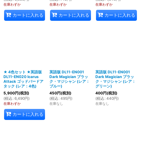
在庫わずか
在庫わずか
在庫わずか
カートに入れる
カートに入れる
カートに入れる
★ 4色セット ★英語版
英語版 DL11-EN001
英語版 DL11-EN001
DL11-EN020 Icarus
Dark Magician ブラッ
Dark Magician ブラッ
Attack ゴッドバードア
ク・マジシャン (レア：
ク・マジシャン (レア：
タック (レア：4色)
ブルー)
グリーン)
5,900
円
(税別)
450
円
(税別)
400
円
(税別)
(
税込
:
6,490
円
)
(
税込
:
495
円
)
(
税込
:
440
円
)
在庫わずか
在庫なし
在庫なし
カートに入れる