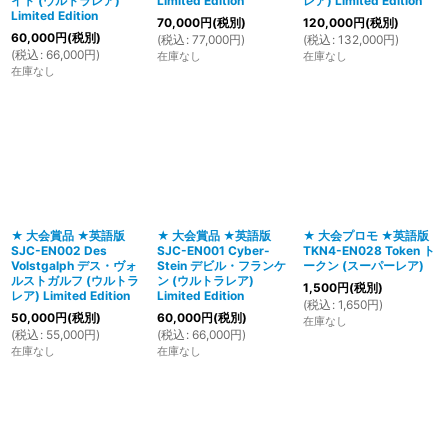
イト (ウルトラレア)
Limited Edition
レア) Limited Edition
Limited Edition
70,000
円
(税別)
120,000
円
(税別)
60,000
円
(税別)
(
税込
:
77,000
円
)
(
税込
:
132,000
円
)
(
税込
:
66,000
円
)
在庫なし
在庫なし
在庫なし
★ 大会賞品 ★英語版
★ 大会賞品 ★英語版
★ 大会プロモ ★英語版
SJC-EN002 Des
SJC-EN001 Cyber-
TKN4-EN028 Token ト
Volstgalph デス・ヴォ
Stein デビル・フランケ
ークン (スーパーレア)
ルストガルフ (ウルトラ
ン (ウルトラレア)
1,500
円
(税別)
レア) Limited Edition
Limited Edition
(
税込
:
1,650
円
)
50,000
円
(税別)
60,000
円
(税別)
在庫なし
(
税込
:
55,000
円
)
(
税込
:
66,000
円
)
在庫なし
在庫なし