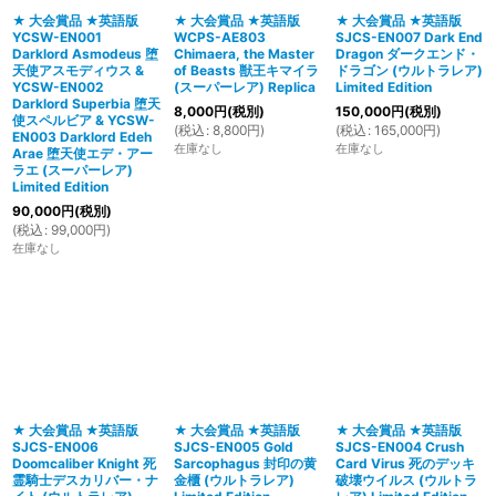
★ 大会賞品 ★英語版
★ 大会賞品 ★英語版
★ 大会賞品 ★英語版
YCSW-EN001
WCPS-AE803
SJCS-EN007 Dark End
絞り込む
Darklord Asmodeus 堕
Chimaera, the Master
Dragon ダークエンド・
天使アスモディウス &
of Beasts 獣王キマイラ
ドラゴン (ウルトラレア)
YCSW-EN002
(スーパーレア) Replica
Limited Edition
Darklord Superbia 堕天
8,000
円
(税別)
150,000
円
(税別)
使スペルビア & YCSW-
(
税込
:
8,800
円
)
(
税込
:
165,000
円
)
EN003 Darklord Edeh
在庫なし
在庫なし
Arae 堕天使エデ・アー
ラエ (スーパーレア)
Limited Edition
90,000
円
(税別)
(
税込
:
99,000
円
)
在庫なし
★ 大会賞品 ★英語版
★ 大会賞品 ★英語版
★ 大会賞品 ★英語版
SJCS-EN006
SJCS-EN005 Gold
SJCS-EN004 Crush
Doomcaliber Knight 死
Sarcophagus 封印の黄
Card Virus 死のデッキ
霊騎士デスカリバー・ナ
金櫃 (ウルトラレア)
破壊ウイルス (ウルトラ