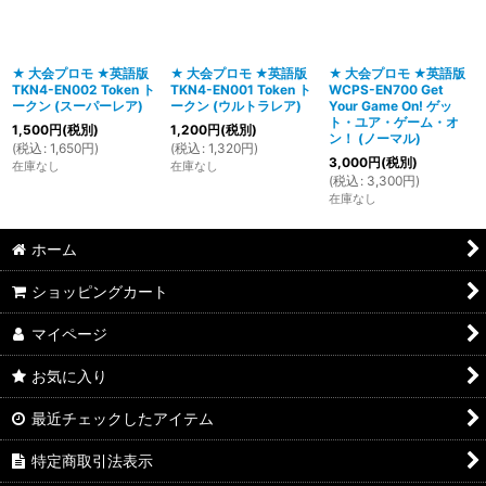
★ 大会プロモ ★英語版
★ 大会プロモ ★英語版
★ 大会プロモ ★英語版
TKN4-EN002 Token ト
TKN4-EN001 Token ト
WCPS-EN700 Get
ークン (スーパーレア)
ークン (ウルトラレア)
Your Game On! ゲッ
ト・ユア・ゲーム・オ
1,500
円
(税別)
1,200
円
(税別)
ン！ (ノーマル)
(
税込
:
1,650
円
)
(
税込
:
1,320
円
)
3,000
円
(税別)
在庫なし
在庫なし
(
税込
:
3,300
円
)
在庫なし
ホーム
ショッピングカート
マイページ
お気に入り
最近チェックしたアイテム
特定商取引法表示