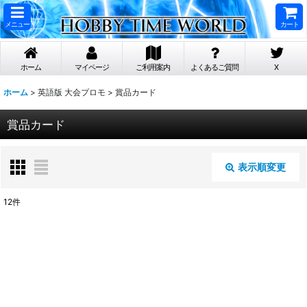
メニュー
カート
ホーム
マイページ
ご利用案内
よくあるご質問
X
ホーム
>
英語版 大会プロモ
>
賞品カード
賞品カード
表示順変更
閉じる
12
件
表示数
:
在庫あり
並び順
: