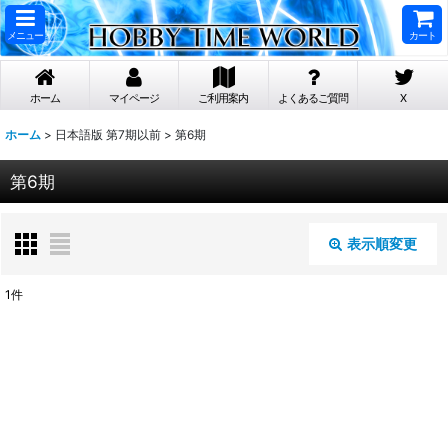
メニュー
カート
ホーム
マイページ
ご利用案内
よくあるご質問
X
ホーム
>
日本語版 第7期以前
>
第6期
第6期
表示順変更
閉じる
1
件
表示数
:
在庫あり
並び順
: