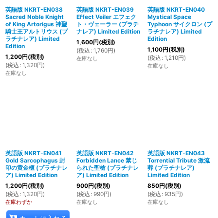
英語版 NKRT-EN038
英語版 NKRT-EN039
英語版 NKRT-EN040
Sacred Noble Knight
Effect Veiler エフェク
Mystical Space
of King Artorigus 神聖
ト・ヴェーラー (プラチ
Typhoon サイクロン (プ
騎士王アルトリウス (プ
ナレア) Limited Edition
ラチナレア) Limited
ラチナレア) Limited
Edition
1,600
円
(税別)
Edition
1,100
円
(税別)
(
税込
:
1,760
円
)
1,200
円
(税別)
(
税込
:
1,210
円
)
在庫なし
(
税込
:
1,320
円
)
在庫なし
在庫なし
英語版 NKRT-EN041
英語版 NKRT-EN042
英語版 NKRT-EN043
Gold Sarcophagus 封
Forbidden Lance 禁じ
Torrential Tribute 激流
印の黄金櫃 (プラチナレ
られた聖槍 (プラチナレ
葬 (プラチナレア)
ア) Limited Edition
ア) Limited Edition
Limited Edition
1,200
円
(税別)
900
円
(税別)
850
円
(税別)
(
税込
:
1,320
円
)
(
税込
:
990
円
)
(
税込
:
935
円
)
在庫わずか
在庫なし
在庫なし