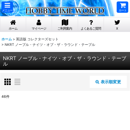
メニュー
カート
ホーム
マイページ
ご利用案内
よくあるご質問
X
ホーム
>
英語版 コレクターズセット
>
NKRT ノーブル・ナイツ・オブ・ザ・ラウンド・テーブル
NKRT ノーブル・ナイツ・オブ・ザ・ラウンド・テーブ
ル
表示順変更
閉じる
46
件
表示数
:
在庫あり