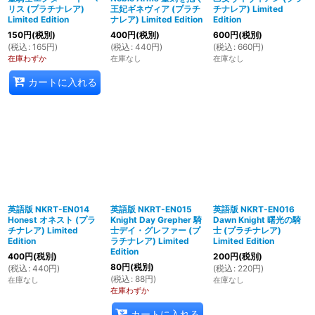
リス (プラチナレア)
王妃ギネヴィア (プラチ
チナレア) Limited
Limited Edition
ナレア) Limited Edition
Edition
150
円
(税別)
400
円
(税別)
600
円
(税別)
(
税込
:
165
円
)
(
税込
:
440
円
)
(
税込
:
660
円
)
在庫わずか
在庫なし
在庫なし
カートに入れる
英語版 NKRT-EN014
英語版 NKRT-EN015
英語版 NKRT-EN016
Honest オネスト (プラ
Knight Day Grepher 騎
Dawn Knight 曙光の騎
チナレア) Limited
士デイ・グレファー (プ
士 (プラチナレア)
Edition
ラチナレア) Limited
Limited Edition
Edition
400
円
(税別)
200
円
(税別)
80
円
(税別)
(
税込
:
440
円
)
(
税込
:
220
円
)
(
税込
:
88
円
)
在庫なし
在庫なし
在庫わずか
カートに入れる