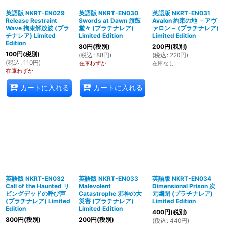
英語版 NKRT-EN029
英語版 NKRT-EN030
英語版 NKRT-EN031
Release Restraint
Swords at Dawn 旗鼓
Avalon 約束の地 －アヴ
Wave 拘束解放波 (プラ
堂々 (プラチナレア)
ァロン－ (プラチナレア)
チナレア) Limited
Limited Edition
Limited Edition
Edition
80
円
(税別)
200
円
(税別)
100
円
(税別)
(
税込
:
88
円
)
(
税込
:
220
円
)
(
税込
:
110
円
)
在庫わずか
在庫なし
在庫わずか
カートに入れる
カートに入れる
英語版 NKRT-EN032
英語版 NKRT-EN033
英語版 NKRT-EN034
Call of the Haunted リ
Malevolent
Dimensional Prison 次
ビングデッドの呼び声
Catastrophe 邪神の大
元幽閉 (プラチナレア)
(プラチナレア) Limited
災害 (プラチナレア)
Limited Edition
Edition
Limited Edition
400
円
(税別)
800
円
(税別)
200
円
(税別)
(
税込
:
440
円
)