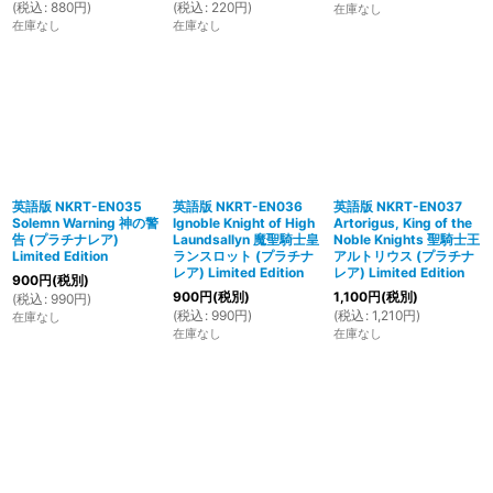
(
税込
:
880
円
)
(
税込
:
220
円
)
在庫なし
在庫なし
在庫なし
英語版 NKRT-EN035
英語版 NKRT-EN036
英語版 NKRT-EN037
Solemn Warning 神の警
Ignoble Knight of High
Artorigus, King of the
告 (プラチナレア)
Laundsallyn 魔聖騎士皇
Noble Knights 聖騎士王
Limited Edition
ランスロット (プラチナ
アルトリウス (プラチナ
レア) Limited Edition
レア) Limited Edition
900
円
(税別)
900
円
(税別)
1,100
円
(税別)
(
税込
:
990
円
)
(
税込
:
990
円
)
(
税込
:
1,210
円
)
在庫なし
在庫なし
在庫なし