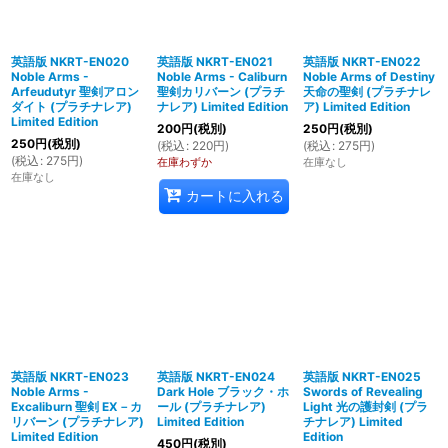
英語版 NKRT-EN020
英語版 NKRT-EN021
英語版 NKRT-EN022
Noble Arms -
Noble Arms - Caliburn
Noble Arms of Destiny
Arfeudutyr 聖剣アロン
聖剣カリバーン (プラチ
天命の聖剣 (プラチナレ
ダイト (プラチナレア)
ナレア) Limited Edition
ア) Limited Edition
Limited Edition
200
円
(税別)
250
円
(税別)
250
円
(税別)
(
税込
:
220
円
)
(
税込
:
275
円
)
(
税込
:
275
円
)
在庫わずか
在庫なし
在庫なし
カートに入れる
英語版 NKRT-EN023
英語版 NKRT-EN024
英語版 NKRT-EN025
Noble Arms -
Dark Hole ブラック・ホ
Swords of Revealing
Excaliburn 聖剣 EX－カ
ール (プラチナレア)
Light 光の護封剣 (プラ
リバーン (プラチナレア)
Limited Edition
チナレア) Limited
Limited Edition
Edition
450
円
(税別)