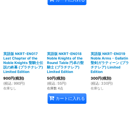
英語版 NKRT-EN017
英語版 NKRT-EN018
英語版 NKRT-EN019
Last Chapter of the
Noble Knights of the
Noble Arms - Gallatin
Noble Knights 聖騎士伝
Round Table 円卓の聖
聖剣ガラティーン (プラ
説の終幕 (プラチナレア)
騎士 (プラチナレア)
チナレア) Limited
Limited Edition
Limited Edition
Edition
900
円
(税別)
50
円
(税別)
300
円
(税別)
(
税込
:
990
円
)
(
税込
:
55
円
)
(
税込
:
330
円
)
在庫なし
在庫数 4点
在庫なし
カートに入れる