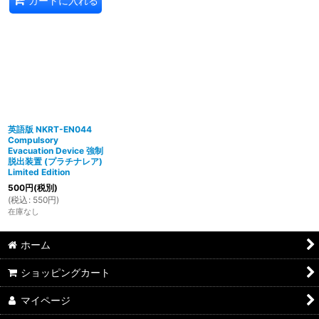
カートに入れる
英語版 NKRT-EN044
Compulsory
Evacuation Device 強制
脱出装置 (プラチナレア)
Limited Edition
500
円
(税別)
(
税込
:
550
円
)
在庫なし
ホーム
ショッピングカート
マイページ