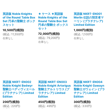
並び順
:
英語版 Noble Knights
★ ケース ★英語版
英語版 NKRT-EN001
of the Round Table Box
Noble Knights of the
Merlin 伝説の預言者マ
絞り込む
Set 円卓の聖騎士 ボック
Round Table Box Set
ーリン (プラチナレア)
スセット
円卓の聖騎士 ボックス
Limited Edition
セット
10,500
円
(税別)
1,000
円
(税別)
72,000
円
(税別)
(
税込
:
11,550
円
)
(
税込
:
1,100
円
)
(
税込
:
79,200
円
)
在庫なし
在庫なし
在庫なし
英語版 NKRT-EN002
英語版 NKRT-EN003
英語版 NKRT-EN004
Noble Knight Bedwyr
Noble Knight Artorigus
Noble Knight Gawayn
聖騎士ベディヴィエール
聖騎士アルトリウス (プ
聖騎士ガウェイン (プラ
(プラチナレア) Limited
ラチナレア) Limited
チナレア) Limited
Edition
Edition
Edition
200
円
(税別)
450
円
(税別)
300
円
(税別)
(
税込
:
220
円
)
(
税込
:
495
円
)
(
税込
:
330
円
)