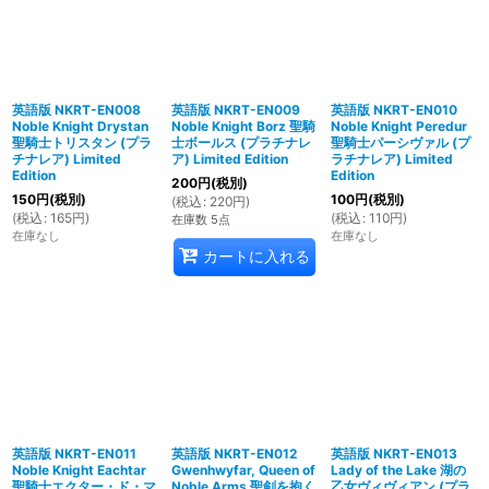
英語版 NKRT-EN008
英語版 NKRT-EN009
英語版 NKRT-EN010
Noble Knight Drystan
Noble Knight Borz 聖騎
Noble Knight Peredur
聖騎士トリスタン (プラ
士ボールス (プラチナレ
聖騎士パーシヴァル (プ
チナレア) Limited
ア) Limited Edition
ラチナレア) Limited
Edition
Edition
200
円
(税別)
150
円
(税別)
100
円
(税別)
(
税込
:
220
円
)
(
税込
:
165
円
)
(
税込
:
110
円
)
在庫数 5点
在庫なし
在庫なし
カートに入れる
英語版 NKRT-EN011
英語版 NKRT-EN012
英語版 NKRT-EN013
Noble Knight Eachtar
Gwenhwyfar, Queen of
Lady of the Lake 湖の
聖騎士エクター・ド・マ
Noble Arms 聖剣を抱く
乙女ヴィヴィアン (プラ