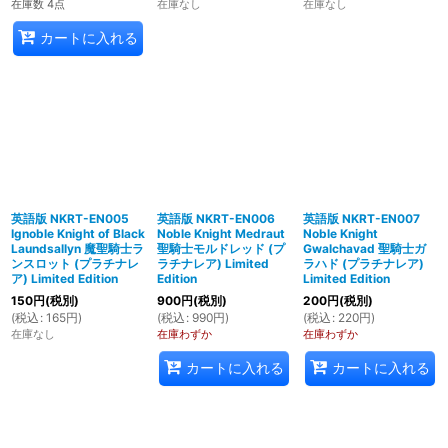
在庫数 4点
在庫なし
在庫なし
カートに入れる
英語版 NKRT-EN005
英語版 NKRT-EN006
英語版 NKRT-EN007
Ignoble Knight of Black
Noble Knight Medraut
Noble Knight
Laundsallyn 魔聖騎士ラ
聖騎士モルドレッド (プ
Gwalchavad 聖騎士ガ
ンスロット (プラチナレ
ラチナレア) Limited
ラハド (プラチナレア)
ア) Limited Edition
Edition
Limited Edition
150
円
(税別)
900
円
(税別)
200
円
(税別)
(
税込
:
165
円
)
(
税込
:
990
円
)
(
税込
:
220
円
)
在庫なし
在庫わずか
在庫わずか
カートに入れる
カートに入れる