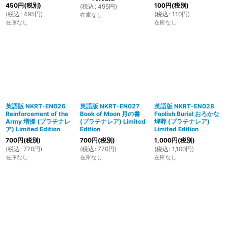
450
円
(税別)
100
円
(税別)
(
税込
:
495
円
)
(
税込
:
495
円
)
(
税込
:
110
円
)
在庫なし
在庫なし
在庫なし
英語版 NKRT-EN026
英語版 NKRT-EN027
英語版 NKRT-EN028
Reinforcement of the
Book of Moon 月の書
Foolish Burial おろかな
Army 増援 (プラチナレ
(プラチナレア) Limited
埋葬 (プラチナレア)
ア) Limited Edition
Edition
Limited Edition
700
円
(税別)
700
円
(税別)
1,000
円
(税別)
(
税込
:
770
円
)
(
税込
:
770
円
)
(
税込
:
1,100
円
)
在庫なし
在庫なし
在庫なし