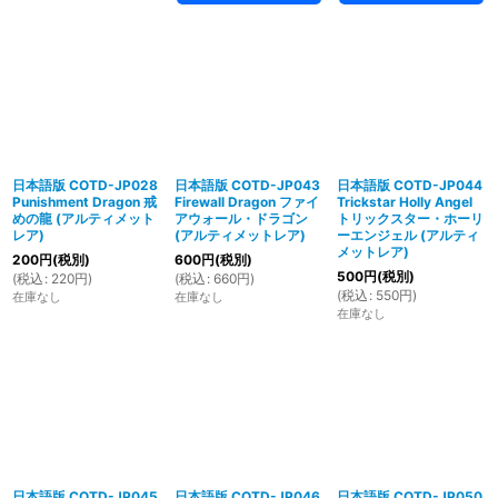
日本語版 COTD-JP028
日本語版 COTD-JP043
日本語版 COTD-JP044
Punishment Dragon 戒
Firewall Dragon ファイ
Trickstar Holly Angel
めの龍 (アルティメット
アウォール・ドラゴン
トリックスター・ホーリ
レア)
(アルティメットレア)
ーエンジェル (アルティ
メットレア)
200
円
(税別)
600
円
(税別)
500
円
(税別)
(
税込
:
220
円
)
(
税込
:
660
円
)
(
税込
:
550
円
)
在庫なし
在庫なし
在庫なし
日本語版 COTD-JP045
日本語版 COTD-JP046
日本語版 COTD-JP050