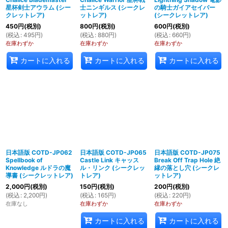
星杯剣士アウラム (シー
士ニンギルス (シークレ
の騎士ガイアセイバー
クレットレア)
ットレア)
(シークレットレア)
450
円
(税別)
800
円
(税別)
600
円
(税別)
(
税込
:
495
円
)
(
税込
:
880
円
)
(
税込
:
660
円
)
在庫わずか
在庫わずか
在庫わずか
カートに入れる
カートに入れる
カートに入れる
日本語版 COTD-JP062
日本語版 COTD-JP065
日本語版 COTD-JP075
Spellbook of
Castle Link キャッス
Break Off Trap Hole 絶
Knowledge ルドラの魔
ル・リンク (シークレッ
縁の落とし穴 (シークレ
導書 (シークレットレア)
トレア)
ットレア)
2,000
円
(税別)
150
円
(税別)
200
円
(税別)
(
税込
:
2,200
円
)
(
税込
:
165
円
)
(
税込
:
220
円
)
在庫なし
在庫わずか
在庫わずか
カートに入れる
カートに入れる