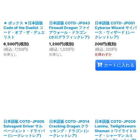
絞り込む
★ ボックス ★日本語版
日本語版 COTD-JP043
日本語版 COTD-JP001
Code of the Duelist コ
Firewall Dragon ファイ
Cyberse Wizard サイバ
ード・オブ・ザ・デュエ
アウォール・ドラゴン
ース・ウィザード (シー
リスト
(ホログラフィックレア)
クレットレア)
6,500
円
(税別)
1,200
円
(税別)
200
円
(税別)
(
税込
:
7,150
円
)
(
税込
:
1,320
円
)
(
税込
:
220
円
)
在庫なし
在庫なし
在庫わずか
カートに入れる
日本語版 COTD-JP005
日本語版 COTD-JP014
日本語版 COTD-JP026
Salvagent Driver サル
Cracking Dragon クラ
Lumina, Twilightsworn
ベージェント・ドライバ
ッキング・ドラゴン (シ
Shaman トワイライトロ
ー (シークレットレア)
ークレットレア)
ード・シャーマン ルミ