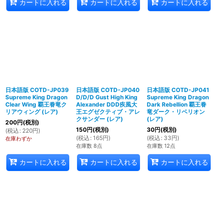
カートに入れる
カートに入れる
カートに入れる
日本語版 COTD-JP039
日本語版 COTD-JP040
日本語版 COTD-JP041
Supreme King Dragon
D/D/D Gust High King
Supreme King Dragon
Clear Wing 覇王眷竜ク
Alexander DDD疾風大
Dark Rebellion 覇王眷
リアウィング (レア)
王エグゼクティブ・アレ
竜ダーク・リベリオン
クサンダー (レア)
(レア)
200
円
(税別)
150
円
(税別)
30
円
(税別)
(
税込
:
220
円
)
(
税込
:
165
円
)
(
税込
:
33
円
)
在庫わずか
在庫数 8点
在庫数 12点
カートに入れる
カートに入れる
カートに入れる