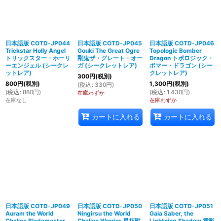
日本語版 COTD-JP044
日本語版 COTD-JP045
日本語版 COTD-JP046
Trickstar Holly Angel
Gouki The Great Ogre
Topologic Bomber
トリックスター・ホーリ
剛鬼ザ・グレート・オー
Dragon トポロジック・
ーエンジェル (シークレ
ガ (シークレットレア)
ボマー・ドラゴン (シー
ットレア)
クレットレア)
300
円
(税別)
800
円
(税別)
1,300
円
(税別)
(
税込
:
330
円
)
(
税込
:
880
円
)
(
税込
:
1,430
円
)
在庫わずか
在庫なし
在庫わずか
カートに入れる
カートに入れる
日本語版 COTD-JP049
日本語版 COTD-JP050
日本語版 COTD-JP051
Auram the World
Ningirsu the World
Gaia Saber, the
Chalice Blademaster
Chalice Warrior 星杯戦
Lightning Shadow 電影