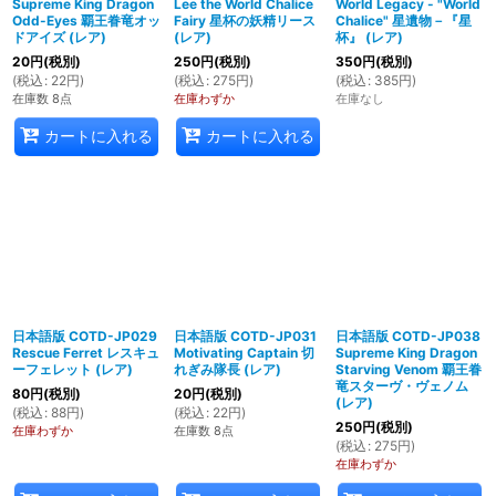
Supreme King Dragon
Lee the World Chalice
World Legacy - "World
Odd-Eyes 覇王眷竜オッ
Fairy 星杯の妖精リース
Chalice" 星遺物－『星
ドアイズ (レア)
(レア)
杯』 (レア)
20
円
(税別)
250
円
(税別)
350
円
(税別)
(
税込
:
22
円
)
(
税込
:
275
円
)
(
税込
:
385
円
)
在庫数 8点
在庫わずか
在庫なし
カートに入れる
カートに入れる
日本語版 COTD-JP029
日本語版 COTD-JP031
日本語版 COTD-JP038
Rescue Ferret レスキュ
Motivating Captain 切
Supreme King Dragon
ーフェレット (レア)
れぎみ隊長 (レア)
Starving Venom 覇王眷
竜スターヴ・ヴェノム
80
円
(税別)
20
円
(税別)
(レア)
(
税込
:
88
円
)
(
税込
:
22
円
)
250
円
(税別)
在庫わずか
在庫数 8点
(
税込
:
275
円
)
在庫わずか