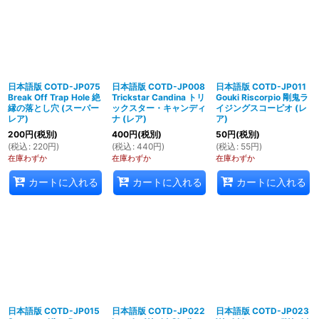
日本語版 COTD-JP075
日本語版 COTD-JP008
日本語版 COTD-JP011
Break Off Trap Hole 絶
Trickstar Candina トリ
Gouki Riscorpio 剛鬼ラ
縁の落とし穴 (スーパー
ックスター・キャンディ
イジングスコーピオ (レ
レア)
ナ (レア)
ア)
200
円
(税別)
400
円
(税別)
50
円
(税別)
(
税込
:
220
円
)
(
税込
:
440
円
)
(
税込
:
55
円
)
在庫わずか
在庫わずか
在庫わずか
カートに入れる
カートに入れる
カートに入れる
日本語版 COTD-JP015
日本語版 COTD-JP022
日本語版 COTD-JP023