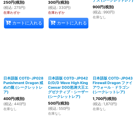
ナス (シークレットレア)
250
円
(税別)
300
円
(税別)
900
円
(税別)
(
税込
:
275
円
)
(
税込
:
330
円
)
(
税込
:
990
円
)
在庫わずか
在庫わずか
在庫なし
カートに入れる
カートに入れる
日本語版 COTD-JP028
日本語版 COTD-JP042
日本語版 COTD-JP043
Punishment Dragon 戒
D/D/D Wave High King
Firewall Dragon ファイ
めの龍 (シークレットレ
Caesar DDD怒涛大王エ
アウォール・ドラゴン
ア)
グゼクティブ・シーザー
(シークレットレア)
(シークレットレア)
400
円
(税別)
1,700
円
(税別)
500
円
(税別)
(
税込
:
440
円
)
(
税込
:
1,870
円
)
(
税込
:
550
円
)
在庫なし
在庫なし
在庫なし