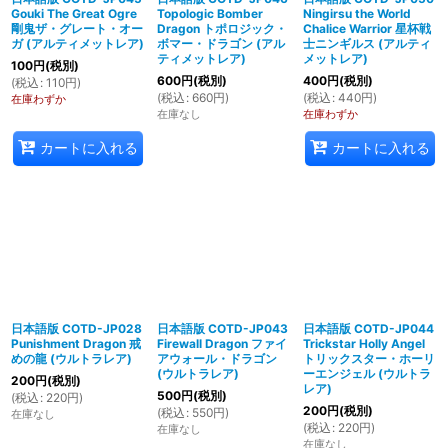
Gouki The Great Ogre
Topologic Bomber
Ningirsu the World
剛鬼ザ・グレート・オー
Dragon トポロジック・
Chalice Warrior 星杯戦
ガ (アルティメットレア)
ボマー・ドラゴン (アル
士ニンギルス (アルティ
ティメットレア)
メットレア)
100
円
(税別)
600
円
(税別)
400
円
(税別)
(
税込
:
110
円
)
(
税込
:
660
円
)
(
税込
:
440
円
)
在庫わずか
在庫なし
在庫わずか
カートに入れる
カートに入れる
日本語版 COTD-JP028
日本語版 COTD-JP043
日本語版 COTD-JP044
Punishment Dragon 戒
Firewall Dragon ファイ
Trickstar Holly Angel
めの龍 (ウルトラレア)
アウォール・ドラゴン
トリックスター・ホーリ
(ウルトラレア)
ーエンジェル (ウルトラ
200
円
(税別)
レア)
500
円
(税別)
(
税込
:
220
円
)
200
円
(税別)
(
税込
:
550
円
)
在庫なし
(
税込
:
220
円
)
在庫なし
在庫なし