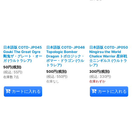
日本語版 COTD-JP045
日本語版 COTD-JP046
日本語版 COTD-JP050
Gouki The Great Ogre
Topologic Bomber
Ningirsu the World
剛鬼ザ・グレート・オー
Dragon トポロジック・
Chalice Warrior 星杯戦
ガ (ウルトラレア)
ボマー・ドラゴン (ウル
士ニンギルス (ウルトラ
トラレア)
レア)
50
円
(税別)
500
円
(税別)
300
円
(税別)
(
税込
:
55
円
)
(
税込
:
550
円
)
(
税込
:
330
円
)
在庫数 7点
在庫なし
在庫わずか
カートに入れる
カートに入れる