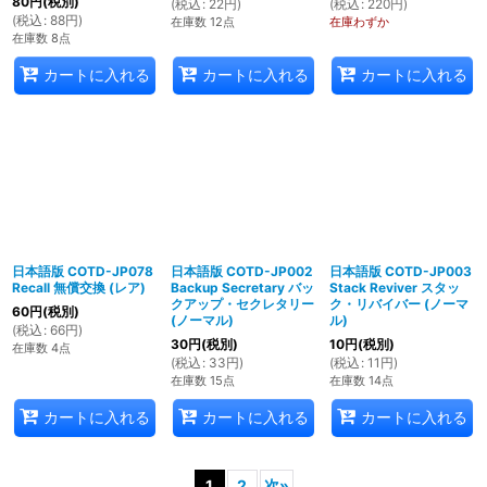
80
円
(税別)
(
税込
:
22
円
)
(
税込
:
220
円
)
(
税込
:
88
円
)
在庫数 12点
在庫わずか
在庫数 8点
カートに入れる
カートに入れる
カートに入れる
日本語版 COTD-JP078
日本語版 COTD-JP002
日本語版 COTD-JP003
Recall 無償交換 (レア)
Backup Secretary バッ
Stack Reviver スタッ
クアップ・セクレタリー
ク・リバイバー (ノーマ
60
円
(税別)
(ノーマル)
ル)
(
税込
:
66
円
)
30
円
(税別)
10
円
(税別)
在庫数 4点
(
税込
:
33
円
)
(
税込
:
11
円
)
在庫数 15点
在庫数 14点
カートに入れる
カートに入れる
カートに入れる
1
2
次
»