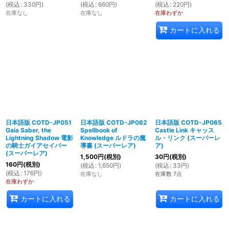
(
税込
:
330
円
)
(
税込
:
660
円
)
(
税込
:
220
円
)
在庫なし
在庫なし
在庫わずか
カートに入れる
日本語版 COTD-JP051
日本語版 COTD-JP062
日本語版 COTD-JP065
Gaia Saber, the
Spellbook of
Castle Link キャッス
Lightning Shadow 電影
Knowledge ルドラの魔
ル・リンク (スーパーレ
の騎士ガイアセイバー
導書 (スーパーレア)
ア)
(スーパーレア)
1,500
円
(税別)
30
円
(税別)
160
円
(税別)
(
税込
:
1,650
円
)
(
税込
:
33
円
)
(
税込
:
176
円
)
在庫なし
在庫数 7点
在庫わずか
カートに入れる
カートに入れる