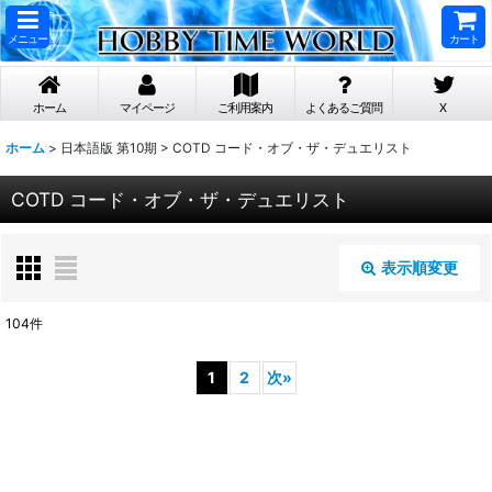
メニュー
カート
ホーム
マイページ
ご利用案内
よくあるご質問
X
ホーム
>
日本語版 第10期
>
COTD コード・オブ・ザ・デュエリスト
COTD コード・オブ・ザ・デュエリスト
表示順変更
閉じる
104
件
表示数
:
1
2
次
»
在庫あり
並び順
: