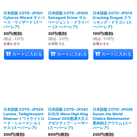
日本語版 COTD-JP001
日本語版 COTD-JP005
日本語版 COTD-JP014
Cyberse Wizard サイバ
Salvagent Driver サル
Cracking Dragon クラ
ース・ウィザード (スー
ベージェント・ドライバ
ッキング・ドラゴン (ス
パーレア)
ー (スーパーレア)
ーパーレア)
30
円
(税別)
30
円
(税別)
100
円
(税別)
(
税込
:
33
円
)
(
税込
:
33
円
)
(
税込
:
110
円
)
在庫わずか
在庫数 5点
在庫わずか
カートに入れる
カートに入れる
カートに入れる
日本語版 COTD-JP026
日本語版 COTD-JP042
日本語版 COTD-JP049
Lumina, Twilightsworn
D/D/D Wave High King
Auram the World
Shaman トワイライトロ
Caesar DDD怒涛大王エ
Chalice Blademaster
ード・シャーマン ルミ
グゼクティブ・シーザー
星杯剣士アウラム (スー
ナス (スーパーレア)
(スーパーレア)
パーレア)
300
円
(税別)
600
円
(税別)
200
円
(税別)