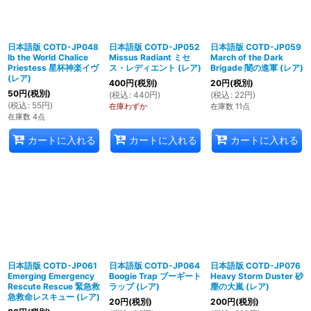
日本語版 COTD-JP048
日本語版 COTD-JP052
日本語版 COTD-JP059
Ib the World Chalice
Missus Radiant ミセ
March of the Dark
Priestess 星杯神楽イヴ
ス・レディエント (レア)
Brigade 闇の進軍 (レア)
(レア)
400
円
(税別)
20
円
(税別)
50
円
(税別)
(
税込
:
440
円
)
(
税込
:
22
円
)
(
税込
:
55
円
)
在庫わずか
在庫数 11点
在庫数 4点
カートに入れる
カートに入れる
カートに入れる
日本語版 COTD-JP061
日本語版 COTD-JP064
日本語版 COTD-JP076
Emerging Emergency
Boogie Trap ブーギート
Heavy Storm Duster 砂
Rescute Rescue 緊急救
ラップ (レア)
塵の大嵐 (レア)
急救命レスキュー (レア)
20
円
(税別)
200
円
(税別)