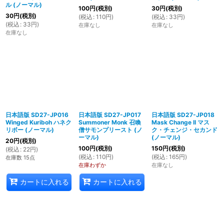
ル (ノーマル)
100
円
(税別)
30
円
(税別)
30
円
(税別)
(
税込
:
110
円
)
(
税込
:
33
円
)
(
税込
:
33
円
)
在庫なし
在庫なし
在庫なし
日本語版 SD27-JP016
日本語版 SD27-JP017
日本語版 SD27-JP018
Winged Kuriboh ハネク
Summoner Monk 召喚
Mask Change II マス
リボー (ノーマル)
僧サモンプリースト (ノ
ク・チェンジ・セカンド
ーマル)
(ノーマル)
20
円
(税別)
100
円
(税別)
150
円
(税別)
(
税込
:
22
円
)
(
税込
:
110
円
)
(
税込
:
165
円
)
在庫数 15点
在庫わずか
在庫なし
カートに入れる
カートに入れる