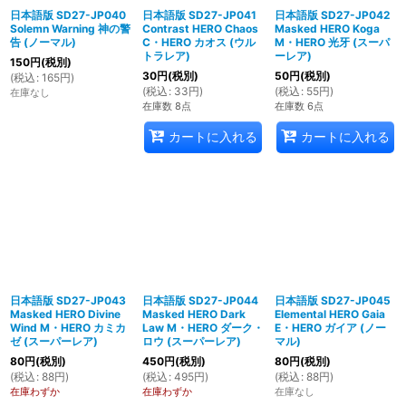
日本語版 SD27-JP040
日本語版 SD27-JP041
日本語版 SD27-JP042
Solemn Warning 神の警
Contrast HERO Chaos
Masked HERO Koga
告 (ノーマル)
C・HERO カオス (ウル
M・HERO 光牙 (スーパ
トラレア)
ーレア)
150
円
(税別)
30
円
(税別)
50
円
(税別)
(
税込
:
165
円
)
(
税込
:
33
円
)
(
税込
:
55
円
)
在庫なし
在庫数 8点
在庫数 6点
カートに入れる
カートに入れる
日本語版 SD27-JP043
日本語版 SD27-JP044
日本語版 SD27-JP045
Masked HERO Divine
Masked HERO Dark
Elemental HERO Gaia
Wind M・HERO カミカ
Law M・HERO ダーク・
E・HERO ガイア (ノー
ゼ (スーパーレア)
ロウ (スーパーレア)
マル)
80
円
(税別)
450
円
(税別)
80
円
(税別)
(
税込
:
88
円
)
(
税込
:
495
円
)
(
税込
:
88
円
)
在庫わずか
在庫わずか
在庫なし