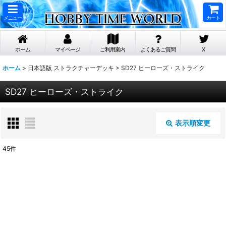
メニュー
カート
ホーム
マイページ
ご利用案内
よくあるご質問
X
ホーム
>
日本語版 ストラクチャーデッキ
>
SD27 ヒーローズ・ストライク
SD27 ヒーローズ・ストライク
表示順変更
閉じる
45
件
表示数
:
在庫あり
並び順
: