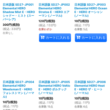
日本語版 SD27-JP001
日本語版 SD27-JP002
日本語版 SD27-JP003
Elemental HERO
Elemental HERO
Elemental HERO Ocean
絞り込む
Shadow Mist E・HERO
Stratos E・HERO エア
E・HERO オーシャン
シャドー・ミスト (スー
ーマン (ノーマル)
(ノーマル)
パーレア)
120
円
(税別)
10
円
(税別)
300
円
(税別)
(
税込
:
132
円
)
(
税込
:
11
円
)
(
税込
:
330
円
)
在庫わずか
在庫数 5点
在庫なし
カートに入れる
カートに入れる
日本語版 SD27-JP004
日本語版 SD27-JP005
日本語版 SD27-JP006
Elemental HERO
Elemental HERO Voltic
Elemental HERO Heat
Woodsman E・HERO
E・HERO ボルテック
E・HERO ザ・ヒート
フォレストマン (ノーマ
(ノーマル)
(ノーマル)
ル)
10
円
(税別)
10
円
(税別)
10
円
(税別)
(
税込
:
11
円
)
(
税込
:
11
円
)
(
税込
:
11
円
)
在庫数 15点
在庫数 6点