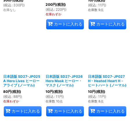
300
円
(税別)
10
円
(税別)
200
円
(税別)
(
税込
:
330
円
)
(
税込
:
11
円
)
(
税込
:
220
円
)
在庫なし
在庫数 9点
在庫わずか
カートに入れる
カートに入れる
日本語版 SD27-JP025
日本語版 SD27-JP026
日本語版 SD27-JP027
A Hero Lives ヒーロー
Hero Mask ヒーロー・
H - Heated Heart H－
アライブ (ノーマル)
マスク (ノーマル)
ヒートハート (ノーマル)
80
円
(税別)
10
円
(税別)
10
円
(税別)
(
税込
:
88
円
)
(
税込
:
11
円
)
(
税込
:
11
円
)
在庫わずか
在庫数 10点
在庫数 8点
カートに入れる
カートに入れる
カートに入れる