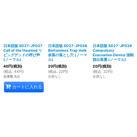
日本語版 SD27-JP037
日本語版 SD27-JP038
日本語版 SD27-JP039
Call of the Haunted リ
Bottomless Trap Hole
Compulsory
ビングデッドの呼び声
奈落の落とし穴 (ノーマ
Evacuation Device 強制
(ノーマル)
ル)
脱出装置 (ノーマル)
40
円
(税別)
20
円
(税別)
20
円
(税別)
(
税込
:
44
円
)
(
税込
:
22
円
)
(
税込
:
22
円
)
在庫数 6点
在庫なし
在庫なし
カートに入れる