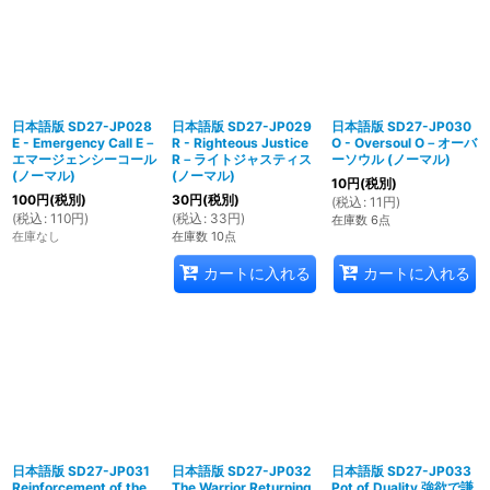
日本語版 SD27-JP028
日本語版 SD27-JP029
日本語版 SD27-JP030
E - Emergency Call E－
R - Righteous Justice
O - Oversoul O－オーバ
エマージェンシーコール
R－ライトジャスティス
ーソウル (ノーマル)
(ノーマル)
(ノーマル)
10
円
(税別)
100
円
(税別)
30
円
(税別)
(
税込
:
11
円
)
(
税込
:
110
円
)
(
税込
:
33
円
)
在庫数 6点
在庫なし
在庫数 10点
カートに入れる
カートに入れる
日本語版 SD27-JP031
日本語版 SD27-JP032
日本語版 SD27-JP033
Reinforcement of the
The Warrior Returning
Pot of Duality 強欲で謙