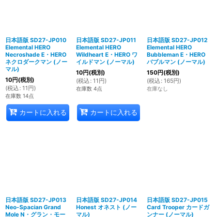
日本語版 SD27-JP010
日本語版 SD27-JP011
日本語版 SD27-JP012
Elemental HERO
Elemental HERO
Elemental HERO
Necroshade E・HERO
Wildheart E・HERO ワ
Bubbleman E・HERO
ネクロダークマン (ノー
イルドマン (ノーマル)
バブルマン (ノーマル)
マル)
10
円
(税別)
150
円
(税別)
10
円
(税別)
(
税込
:
11
円
)
(
税込
:
165
円
)
(
税込
:
11
円
)
在庫数 4点
在庫なし
在庫数 14点
カートに入れる
カートに入れる
日本語版 SD27-JP013
日本語版 SD27-JP014
日本語版 SD27-JP015
Neo-Spacian Grand
Honest オネスト (ノー
Card Trooper カードガ
Mole N・グラン・モー
マル)
ンナー (ノーマル)