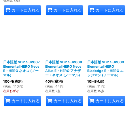
在庫数 13点
カートに入れる
カートに入れる
カートに入れる
日本語版 SD27-JP007
日本語版 SD27-JP008
日本語版 SD27-JP009
Elemental HERO Neos
Elemental HERO Neos
Elemental HERO
E・HERO ネオス (ノー
Alius E・HERO アナザ
Bladedge E・HERO エ
マル)
ー・ネオス (ノーマル)
ッジマン (ノーマル)
100
円
(税別)
40
円
(税別)
10
円
(税別)
(
税込
:
110
円
)
(
税込
:
44
円
)
(
税込
:
11
円
)
在庫わずか
在庫数 7点
在庫数 15点
カートに入れる
カートに入れる
カートに入れる