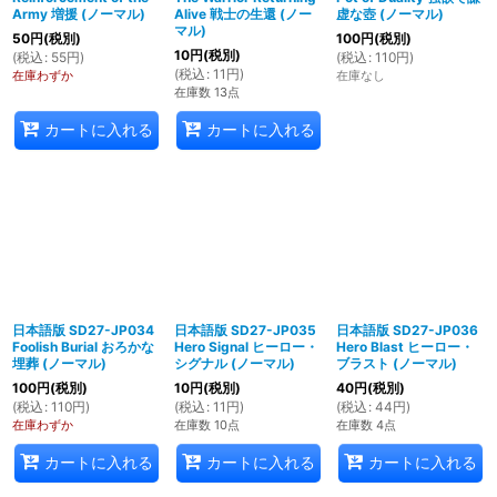
Army 増援 (ノーマル)
Alive 戦士の生還 (ノー
虚な壺 (ノーマル)
マル)
50
円
(税別)
100
円
(税別)
10
円
(税別)
(
税込
:
55
円
)
(
税込
:
110
円
)
(
税込
:
11
円
)
在庫わずか
在庫なし
在庫数 13点
カートに入れる
カートに入れる
日本語版 SD27-JP034
日本語版 SD27-JP035
日本語版 SD27-JP036
Foolish Burial おろかな
Hero Signal ヒーロー・
Hero Blast ヒーロー・
埋葬 (ノーマル)
シグナル (ノーマル)
ブラスト (ノーマル)
100
円
(税別)
10
円
(税別)
40
円
(税別)
(
税込
:
110
円
)
(
税込
:
11
円
)
(
税込
:
44
円
)
在庫わずか
在庫数 10点
在庫数 4点
カートに入れる
カートに入れる
カートに入れる