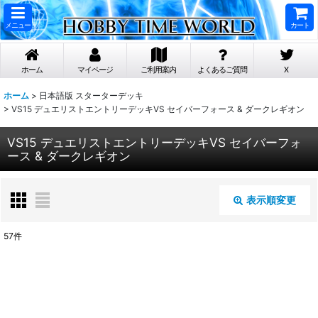
メニュー
カート
ホーム
マイページ
ご利用案内
よくあるご質問
X
ホーム
>
日本語版 スターターデッキ
>
VS15 デュエリストエントリーデッキVS セイバーフォース & ダークレギオン
VS15 デュエリストエントリーデッキVS セイバーフォ
ース & ダークレギオン
表示順変更
閉じる
57
件
表示数
:
在庫あり