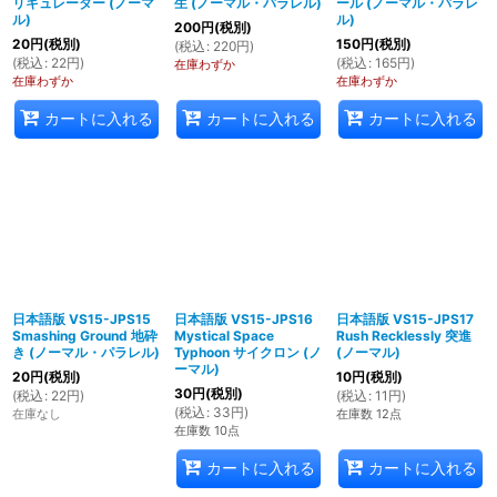
リキュレーター (ノーマ
生 (ノーマル・パラレル)
ール (ノーマル・パラレ
ル)
ル)
200
円
(税別)
20
円
(税別)
150
円
(税別)
(
税込
:
220
円
)
(
税込
:
22
円
)
(
税込
:
165
円
)
在庫わずか
在庫わずか
在庫わずか
カートに入れる
カートに入れる
カートに入れる
日本語版 VS15-JPS15
日本語版 VS15-JPS16
日本語版 VS15-JPS17
Smashing Ground 地砕
Mystical Space
Rush Recklessly 突進
き (ノーマル・パラレル)
Typhoon サイクロン (ノ
(ノーマル)
ーマル)
20
円
(税別)
10
円
(税別)
30
円
(税別)
(
税込
:
22
円
)
(
税込
:
11
円
)
(
税込
:
33
円
)
在庫なし
在庫数 12点
在庫数 10点
カートに入れる
カートに入れる