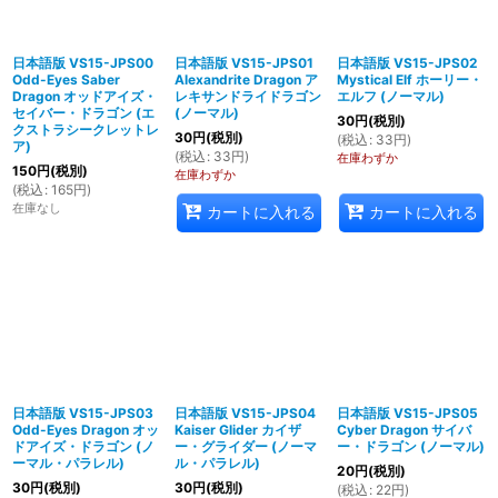
並び順
:
日本語版 VS15-JPS00
日本語版 VS15-JPS01
日本語版 VS15-JPS02
Odd-Eyes Saber
Alexandrite Dragon ア
Mystical Elf ホーリー・
絞り込む
Dragon オッドアイズ・
レキサンドライドラゴン
エルフ (ノーマル)
セイバー・ドラゴン (エ
(ノーマル)
30
円
(税別)
クストラシークレットレ
30
円
(税別)
(
税込
:
33
円
)
ア)
(
税込
:
33
円
)
在庫わずか
150
円
(税別)
在庫わずか
(
税込
:
165
円
)
在庫なし
カートに入れる
カートに入れる
日本語版 VS15-JPS03
日本語版 VS15-JPS04
日本語版 VS15-JPS05
Odd-Eyes Dragon オッ
Kaiser Glider カイザ
Cyber Dragon サイバ
ドアイズ・ドラゴン (ノ
ー・グライダー (ノーマ
ー・ドラゴン (ノーマル)
ーマル・パラレル)
ル・パラレル)
20
円
(税別)
30
円
(税別)
30
円
(税別)
(
税込
:
22
円
)