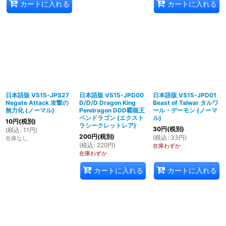
カートに入れる
カートに入れる
日本語版 VS15-JPS27
日本語版 VS15-JPD00
日本語版 VS15-JPD01
Negate Attack 攻撃の
D/D/D Dragon King
Beast of Talwar タルワ
無力化 (ノーマル)
Pendragon DDD覇龍王
ール・デーモン (ノーマ
ペンドラゴン (エクスト
ル)
10
円
(税別)
ラシークレットレア)
30
円
(税別)
(
税込
:
11
円
)
200
円
(税別)
(
税込
:
33
円
)
在庫なし
(
税込
:
220
円
)
在庫わずか
在庫わずか
カートに入れる
カートに入れる