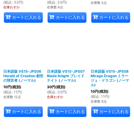
(
税込
:
33
円
)
(
税込
:
33
円
)
在庫数 5点
在庫わずか
在庫数 6点
カートに入れる
カートに入れる
カートに入れる
日本語版 VS15-JPS06
日本語版 VS15-JPS07
日本語版 VS15-JPS08
Herald of Creation 創世
Blade Knight ブレイド
Mirage Dragon ミラー
の預言者 (ノーマル)
ナイト (ノーマル)
ジュ・ドラゴン (ノーマ
ル)
10
円
(税別)
30
円
(税別)
10
円
(税別)
(
税込
:
11
円
)
(
税込
:
33
円
)
(
税込
:
11
円
)
在庫数 12点
在庫わずか
在庫数 6点
カートに入れる
カートに入れる
カートに入れる