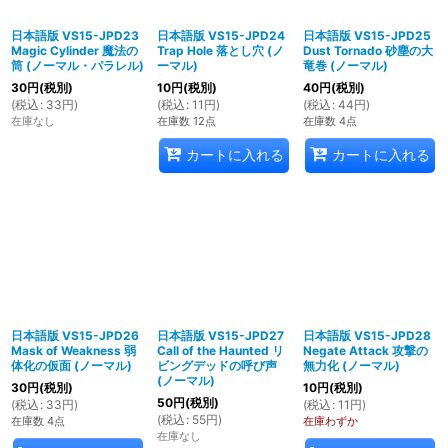
日本語版 VS15-JPD23
日本語版 VS15-JPD24
日本語版 VS15-JPD25
Magic Cylinder 魔法の
Trap Hole 落とし穴 (ノ
Dust Tornado 砂塵の大
筒 (ノーマル・パラレル)
ーマル)
竜巻 (ノーマル)
30
円
(税別)
10
円
(税別)
40
円
(税別)
(
税込
:
33
円
)
(
税込
:
11
円
)
(
税込
:
44
円
)
在庫なし
在庫数 12点
在庫数 4点
カートに入れる
カートに入れる
日本語版 VS15-JPD26
日本語版 VS15-JPD27
日本語版 VS15-JPD28
Mask of Weakness 弱
Call of the Haunted リ
Negate Attack 攻撃の
体化の仮面 (ノーマル)
ビングデッドの呼び声
無力化 (ノーマル)
(ノーマル)
30
円
(税別)
10
円
(税別)
50
円
(税別)
(
税込
:
33
円
)
(
税込
:
11
円
)
(
税込
:
55
円
)
在庫数 4点
在庫わずか
在庫なし