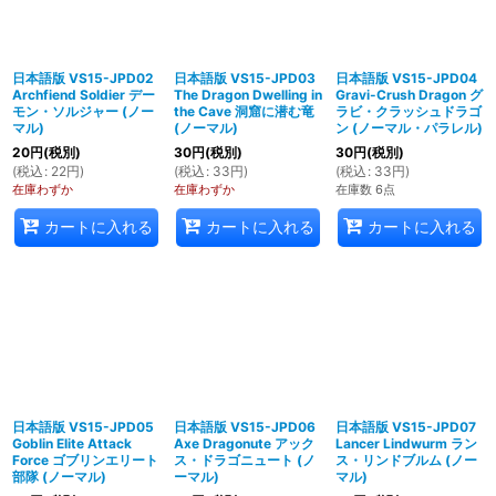
日本語版 VS15-JPD02
日本語版 VS15-JPD03
日本語版 VS15-JPD04
Archfiend Soldier デー
The Dragon Dwelling in
Gravi-Crush Dragon グ
モン・ソルジャー (ノー
the Cave 洞窟に潜む竜
ラビ・クラッシュドラゴ
マル)
(ノーマル)
ン (ノーマル・パラレル)
20
円
(税別)
30
円
(税別)
30
円
(税別)
(
税込
:
22
円
)
(
税込
:
33
円
)
(
税込
:
33
円
)
在庫わずか
在庫わずか
在庫数 6点
カートに入れる
カートに入れる
カートに入れる
日本語版 VS15-JPD05
日本語版 VS15-JPD06
日本語版 VS15-JPD07
Goblin Elite Attack
Axe Dragonute アック
Lancer Lindwurm ラン
Force ゴブリンエリート
ス・ドラゴニュート (ノ
ス・リンドブルム (ノー
部隊 (ノーマル)
ーマル)
マル)