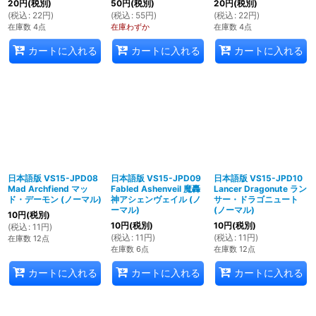
20
円
(税別)
50
円
(税別)
20
円
(税別)
(
税込
:
22
円
)
(
税込
:
55
円
)
(
税込
:
22
円
)
在庫数 4点
在庫わずか
在庫数 4点
カートに入れる
カートに入れる
カートに入れる
日本語版 VS15-JPD08
日本語版 VS15-JPD09
日本語版 VS15-JPD10
Mad Archfiend マッ
Fabled Ashenveil 魔轟
Lancer Dragonute ラン
ド・デーモン (ノーマル)
神アシェンヴェイル (ノ
サー・ドラゴニュート
ーマル)
(ノーマル)
10
円
(税別)
10
円
(税別)
10
円
(税別)
(
税込
:
11
円
)
(
税込
:
11
円
)
(
税込
:
11
円
)
在庫数 12点
在庫数 6点
在庫数 12点
カートに入れる
カートに入れる
カートに入れる