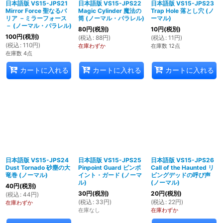
日本語版 VS15-JPS21
日本語版 VS15-JPS22
日本語版 VS15-JPS23
Mirror Force 聖なるバ
Magic Cylinder 魔法の
Trap Hole 落とし穴 (ノ
リア －ミラーフォース
筒 (ノーマル・パラレル)
ーマル)
－ (ノーマル・パラレル)
80
円
(税別)
10
円
(税別)
100
円
(税別)
(
税込
:
88
円
)
(
税込
:
11
円
)
(
税込
:
110
円
)
在庫わずか
在庫数 12点
在庫数 4点
カートに入れる
カートに入れる
カートに入れる
日本語版 VS15-JPS24
日本語版 VS15-JPS25
日本語版 VS15-JPS26
Dust Tornado 砂塵の大
Pinpoint Guard ピンポ
Call of the Haunted リ
竜巻 (ノーマル)
イント・ガード (ノーマ
ビングデッドの呼び声
ル)
(ノーマル)
40
円
(税別)
30
円
(税別)
20
円
(税別)
(
税込
:
44
円
)
(
税込
:
33
円
)
(
税込
:
22
円
)
在庫わずか
在庫なし
在庫わずか