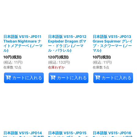
日本語版 VS15-JPD11
日本語版 VS15-JPD12
日本語版 VS15-JPD13
Theban Nightmare ナ
Exploder Dragon ボマ
Grave Squirmer グレイ
イトメアテーベ (ノーマ
ー・ドラゴン (ノーマ
ブ・スクワーマー (ノー
ル)
ル・パラレル)
マル)
10
円
(税別)
120
円
(税別)
10
円
(税別)
(
税込
:
11
円
)
(
税込
:
132
円
)
(
税込
:
11
円
)
在庫数 12点
在庫わずか
在庫数 5点
カートに入れる
カートに入れる
カートに入れる
日本語版 VS15-JPD14
日本語版 VS15-JPD15
日本語版 VS15-JPD16