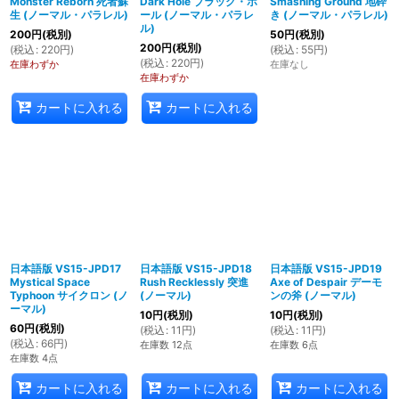
Monster Reborn 死者蘇
Dark Hole ブラック・ホ
Smashing Ground 地砕
生 (ノーマル・パラレル)
ール (ノーマル・パラレ
き (ノーマル・パラレル)
ル)
200
円
(税別)
50
円
(税別)
200
円
(税別)
(
税込
:
220
円
)
(
税込
:
55
円
)
(
税込
:
220
円
)
在庫わずか
在庫なし
在庫わずか
カートに入れる
カートに入れる
日本語版 VS15-JPD17
日本語版 VS15-JPD18
日本語版 VS15-JPD19
Mystical Space
Rush Recklessly 突進
Axe of Despair デーモ
Typhoon サイクロン (ノ
(ノーマル)
ンの斧 (ノーマル)
ーマル)
10
円
(税別)
10
円
(税別)
60
円
(税別)
(
税込
:
11
円
)
(
税込
:
11
円
)
(
税込
:
66
円
)
在庫数 12点
在庫数 6点
在庫数 4点
カートに入れる
カートに入れる
カートに入れる