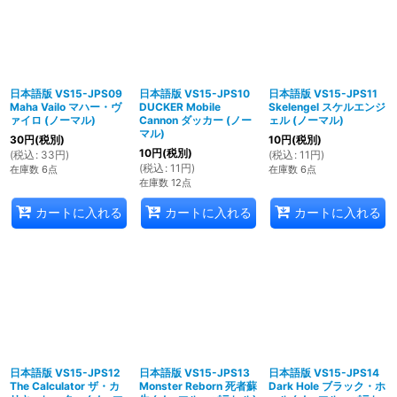
日本語版 VS15-JPS09
日本語版 VS15-JPS10
日本語版 VS15-JPS11
Maha Vailo マハー・ヴ
DUCKER Mobile
Skelengel スケルエンジ
ァイロ (ノーマル)
Cannon ダッカー (ノー
ェル (ノーマル)
マル)
30
円
(税別)
10
円
(税別)
10
円
(税別)
(
税込
:
33
円
)
(
税込
:
11
円
)
(
税込
:
11
円
)
在庫数 6点
在庫数 6点
在庫数 12点
カートに入れる
カートに入れる
カートに入れる
日本語版 VS15-JPS12
日本語版 VS15-JPS13
日本語版 VS15-JPS14
The Calculator ザ・カ
Monster Reborn 死者蘇
Dark Hole ブラック・ホ