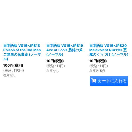
日本語版 VS15-JPS18
日本語版 VS15-JPS19
日本語版 VS15-JPS20
Poison of the Old Man
Axe of Fools 愚鈍の斧
Malevolent Nuzzler 悪
ご隠居の猛毒薬 (ノーマ
(ノーマル)
魔のくちづけ (ノーマル)
ル)
10
円
(税別)
10
円
(税別)
100
円
(税別)
(
税込
:
11
円
)
(
税込
:
11
円
)
(
税込
:
110
円
)
在庫なし
在庫数 5点
在庫なし
カートに入れる