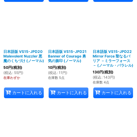
日本語版 VS15-JPD20
日本語版 VS15-JPD21
日本語版 VS15-JPD22
Malevolent Nuzzler 悪
Banner of Courage 勇
Mirror Force 聖なるバ
魔のくちづけ (ノーマル)
気の旗印 (ノーマル)
リア －ミラーフォース
－ (ノーマル・パラレル)
50
円
(税別)
10
円
(税別)
130
円
(税別)
(
税込
:
55
円
)
(
税込
:
11
円
)
(
税込
:
143
円
)
在庫わずか
在庫数 5点
在庫数 4点
カートに入れる
カートに入れる
カートに入れる