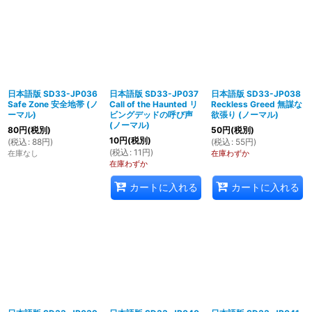
日本語版 SD33-JP036
日本語版 SD33-JP037
日本語版 SD33-JP038
Safe Zone 安全地帯 (ノ
Call of the Haunted リ
Reckless Greed 無謀な
ーマル)
ビングデッドの呼び声
欲張り (ノーマル)
(ノーマル)
80
円
(税別)
50
円
(税別)
10
円
(税別)
(
税込
:
88
円
)
(
税込
:
55
円
)
(
税込
:
11
円
)
在庫なし
在庫わずか
在庫わずか
カートに入れる
カートに入れる