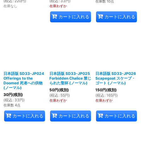
(
税込
:
220
円
)
(
税込
:
33
円
)
在庫数 10点
在庫なし
在庫わずか
カートに入れる
カートに入れる
日本語版 SD33-JP024
日本語版 SD33-JP025
日本語版 SD33-JP026
Offerings to the
Forbidden Chalice 禁じ
Scapegoat スケープ・
Doomed 死者への供物
られた聖杯 (ノーマル)
ゴート (ノーマル)
(ノーマル)
50
円
(税別)
150
円
(税別)
30
円
(税別)
(
税込
:
55
円
)
(
税込
:
165
円
)
(
税込
:
33
円
)
在庫わずか
在庫わずか
在庫数 4点
カートに入れる
カートに入れる
カートに入れる