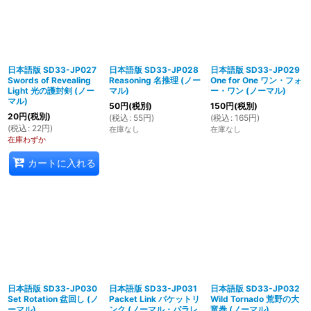
日本語版 SD33-JP027
日本語版 SD33-JP028
日本語版 SD33-JP029
Swords of Revealing
Reasoning 名推理 (ノー
One for One ワン・フォ
Light 光の護封剣 (ノー
マル)
ー・ワン (ノーマル)
マル)
50
円
(税別)
150
円
(税別)
20
円
(税別)
(
税込
:
55
円
)
(
税込
:
165
円
)
(
税込
:
22
円
)
在庫なし
在庫なし
在庫わずか
カートに入れる
日本語版 SD33-JP030
日本語版 SD33-JP031
日本語版 SD33-JP032
Set Rotation 盆回し (ノ
Packet Link パケットリ
Wild Tornado 荒野の大
ーマル)
ンク (ノーマル・パラレ
竜巻 (ノーマル)