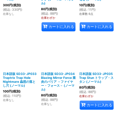
ル)
300
円
(税別)
10
円
(税別)
80
円
(税別)
(
税込
:
330
円
)
(
税込
:
11
円
)
(
税込
:
88
円
)
在庫なし
在庫数 6点
在庫わずか
カートに入れる
カートに入れる
日本語版 SD33-JP033
日本語版 SD33-JP034
日本語版 SD33-JP035
Traptrix Trap Hole
Blazing Mirror Force 業
Trap Stun トラップ・ス
Nightmare 蟲惑の落と
炎のバリア －ファイヤ
タン (ノーマル)
し穴 (ノーマル)
ー・フォース－ (ノーマ
80
円
(税別)
ル)
100
円
(税別)
(
税込
:
88
円
)
80
円
(税別)
(
税込
:
110
円
)
在庫わずか
(
税込
:
88
円
)
在庫なし
在庫なし
カートに入れる