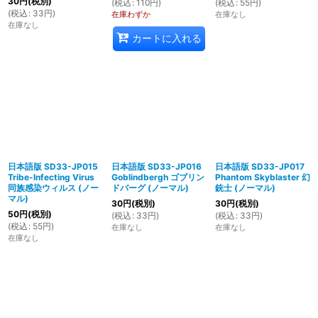
30
円
(税別)
(
税込
:
110
円
)
(
税込
:
55
円
)
(
税込
:
33
円
)
在庫わずか
在庫なし
在庫なし
カートに入れる
日本語版 SD33-JP015
日本語版 SD33-JP016
日本語版 SD33-JP017
Tribe-Infecting Virus
Goblindbergh ゴブリン
Phantom Skyblaster 幻
同族感染ウィルス (ノー
ドバーグ (ノーマル)
銃士 (ノーマル)
マル)
30
円
(税別)
30
円
(税別)
50
円
(税別)
(
税込
:
33
円
)
(
税込
:
33
円
)
(
税込
:
55
円
)
在庫なし
在庫なし
在庫なし