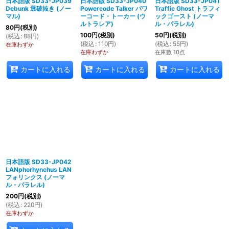
日本語版 SD33-JP039
日本語版 SD33-JP040
日本語版 SD33-JP041
Debunk 透破抜き (ノー
Powercode Talker パワ
Traffic Ghost トラフィ
マル)
ーコード・トーカー (ウ
ックゴースト (ノーマ
ルトラレア)
ル・パラレル)
80
円
(税別)
100
円
(税別)
50
円
(税別)
(
税込
:
88
円
)
(
税込
:
110
円
)
(
税込
:
55
円
)
在庫わずか
在庫わずか
在庫数 10点
カートに入れる
カートに入れる
カートに入れる
日本語版 SD33-JP042
LANphorhynchus LAN
フォリンクス (ノーマ
ル・パラレル)
200
円
(税別)
(
税込
:
220
円
)
在庫わずか