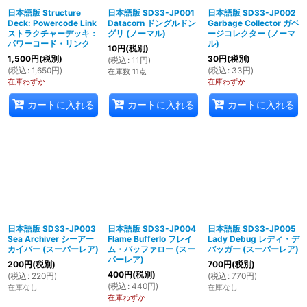
日本語版 Structure
日本語版 SD33-JP001
日本語版 SD33-JP002
Deck: Powercode Link
Datacorn ドングルドン
Garbage Collector ガベ
絞り込む
ストラクチャーデッキ：
グリ (ノーマル)
ージコレクター (ノーマ
パワーコード・リンク
ル)
10
円
(税別)
1,500
円
(税別)
30
円
(税別)
(
税込
:
11
円
)
(
税込
:
1,650
円
)
(
税込
:
33
円
)
在庫数 11点
在庫わずか
在庫わずか
カートに入れる
カートに入れる
カートに入れる
日本語版 SD33-JP003
日本語版 SD33-JP004
日本語版 SD33-JP005
Sea Archiver シーアー
Flame Bufferlo フレイ
Lady Debug レディ・デ
カイバー (スーパーレア)
ム・バッファロー (スー
バッガー (スーパーレア)
パーレア)
200
円
(税別)
700
円
(税別)
400
円
(税別)
(
税込
:
220
円
)
(
税込
:
770
円
)
(
税込
:
440
円
)
在庫なし
在庫なし
在庫わずか