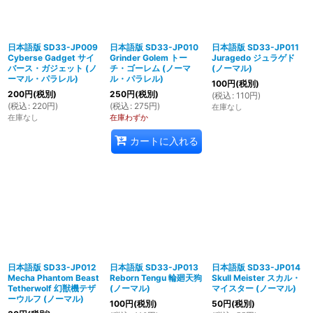
日本語版 SD33-JP009
日本語版 SD33-JP010
日本語版 SD33-JP011
Cyberse Gadget サイ
Grinder Golem トー
Juragedo ジュラゲド
バース・ガジェット (ノ
チ・ゴーレム (ノーマ
(ノーマル)
ーマル・パラレル)
ル・パラレル)
100
円
(税別)
200
円
(税別)
250
円
(税別)
(
税込
:
110
円
)
(
税込
:
220
円
)
(
税込
:
275
円
)
在庫なし
在庫なし
在庫わずか
カートに入れる
日本語版 SD33-JP012
日本語版 SD33-JP013
日本語版 SD33-JP014
Mecha Phantom Beast
Reborn Tengu 輪廻天狗
Skull Meister スカル・
Tetherwolf 幻獣機テザ
(ノーマル)
マイスター (ノーマル)
ーウルフ (ノーマル)
100
円
(税別)
50
円
(税別)