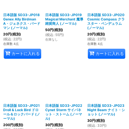
日本語版 SD33-JP018
日本語版 SD33-JP019
日本語版 SD33-JP020
Genex Ally Birdman
Magical Merchant 魔導
Cosmic Compass クラ
A・ジェネクス・バード
雑貨商人 (ノーマル)
スター・ペンデュラム
マン (ノーマル)
(ノーマル)
50
円
(税別)
20
円
(税別)
20
円
(税別)
(
税込
:
55
円
)
(
税込
:
22
円
)
(
税込
:
22
円
)
在庫なし
在庫数 4点
在庫数 4点
カートに入れる
カートに入れる
日本語版 SD33-JP021
日本語版 SD33-JP022
日本語版 SD33-JP023
Droll & Lock Bird ドロ
Cynet Storm サイバネ
Night Beam ナイト・シ
ール＆ロックバード (ノ
ット・ストーム (ノーマ
ョット (ノーマル)
ーマル)
ル)
30
円
(税別)
200
円
(税別)
30
円
(税別)
(
税込
:
33
円
)