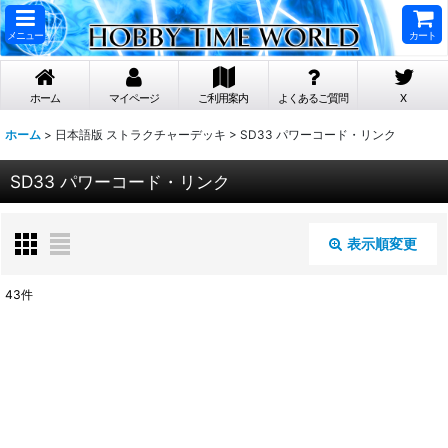
メニュー
カート
ホーム
マイページ
ご利用案内
よくあるご質問
X
ホーム
>
日本語版 ストラクチャーデッキ
>
SD33 パワーコード・リンク
SD33 パワーコード・リンク
表示順変更
閉じる
43
件
表示数
:
在庫あり
並び順
: