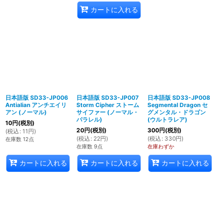
カートに入れる
日本語版 SD33-JP006
日本語版 SD33-JP007
日本語版 SD33-JP008
Antialian アンチエイリ
Storm Cipher ストーム
Segmental Dragon セ
アン (ノーマル)
サイファー (ノーマル・
グメンタル・ドラゴン
パラレル)
(ウルトラレア)
10
円
(税別)
20
円
(税別)
300
円
(税別)
(
税込
:
11
円
)
(
税込
:
22
円
)
(
税込
:
330
円
)
在庫数 12点
在庫数 9点
在庫わずか
カートに入れる
カートに入れる
カートに入れる