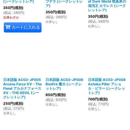
(シークレットレア)
プテラ (シークレットレ
of Dark World 暗黒界の
ア)
混沌王 カラレス (シーク
350
円
(税別)
レットレア)
350
円
(税別)
(
税込
:
385
円
)
350
円
(税別)
(
税込
:
385
円
)
在庫わずか
(
税込
:
385
円
)
在庫なし
在庫なし
カートに入れる
日本語版 AC03-JP005
日本語版 AC03-JP006
日本語版 AC03-JP008
Arcana Force XV - The
Bonfire 篝火 (シークレ
Ashoka Pillar アショ
Fiend アルカナフォース
ットレア)
カ・ピラー (シークレッ
XV－THE DEVIL (シー
トレア)
850
円
(税別)
クレットレア)
700
円
(税別)
(
税込
:
935
円
)
250
円
(税別)
(
税込
:
770
円
)
在庫なし
(
税込
:
275
円
)
在庫なし
在庫なし