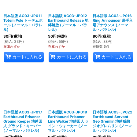
日本語版 AC03-JP011
日本語版 AC03-JP012
日本語版 AC03-JP016
Totem Pole トーテムポ
Earthbound Release 地
Ring Announcer 選手入
ール (ノーマル・パラレ
縛解放 (ノーマル・パラ
場アナウンス (ノーマ
ル)
レル)
ル・パラレル)
30
円
(税別)
50
円
(税別)
80
円
(税別)
(
税込
:
33
円
)
(
税込
:
55
円
)
(
税込
:
88
円
)
在庫わずか
在庫わずか
在庫数 6点
カートに入れる
カートに入れる
カートに入れる
日本語版 AC03-JP017
日本語版 AC03-JP019
日本語版 AC03-JP022
Earthbound Prisoner
Earthbound Prisoner
Earthbound Servant
Ground Keeper 地縛囚
Line Walker 地縛囚人 ラ
Geo Gremlin 地縛戒隷
人 グランド・キーパー
イン・ウォーカー (ノー
ジオグレムリン (ノーマ
(ノーマル・パラレル)
マル・パラレル)
ル・パラレル)