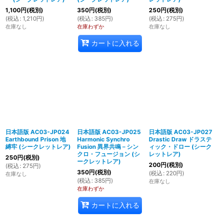
1,100
円
(税別)
350
円
(税別)
250
円
(税別)
(
税込
:
1,210
円
)
(
税込
:
385
円
)
(
税込
:
275
円
)
在庫なし
在庫わずか
在庫なし
カートに入れる
日本語版 AC03-JP024
日本語版 AC03-JP025
日本語版 AC03-JP027
Earthbound Prison 地
Harmonic Synchro
Drastic Draw ドラステ
縛牢 (シークレットレア)
Fusion 異界共鳴－シン
ィック・ドロー (シーク
クロ・フュージョン (シ
レットレア)
250
円
(税別)
ークレットレア)
200
円
(税別)
(
税込
:
275
円
)
350
円
(税別)
(
税込
:
220
円
)
在庫なし
(
税込
:
385
円
)
在庫なし
在庫わずか
カートに入れる