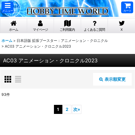
メニュー
カート
ホーム
マイページ
ご利用案内
よくあるご質問
X
ホーム
>
日本語版 拡張ブースター：アニメーション・クロニクル
>
AC03 アニメーション・クロニクル2023
AC03 アニメーション・クロニクル2023
表示順変更
閉じる
93
件
表示数
:
1
2
次
»
在庫あり
並び順
: