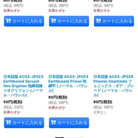
80
円
(税別)
80
円
(税別)
80
円
(税別)
(
税込
:
88
円
)
(
税込
:
88
円
)
(
税込
:
88
円
)
在庫わずか
在庫わずか
在庫わずか
カートに入れる
カートに入れる
カートに入れる
日本語版 AC03-JP023
日本語版 AC03-JP024
日本語版 AC03-JP026
Earthbound Servant
Earthbound Prison 地
Phoenix Gearblade フ
Geo Gryphon 地縛戒隷
縛牢 (ノーマル・パラレ
ェニックス・ギア・ブレ
ジオグリフォン (ノーマ
ル)
ード (ノーマル・パラレ
ル・パラレル)
ル)
80
円
(税別)
50
円
(税別)
80
円
(税別)
(
税込
:
88
円
)
(
税込
:
55
円
)
(
税込
:
88
円
)
在庫わずか
在庫わずか
在庫なし
カートに入れる
カートに入れる