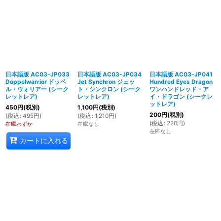
日本語版 AC03-JP033
日本語版 AC03-JP034
日本語版 AC03-JP041
Doppelwarrior ドッペ
Jet Synchron ジェッ
Hundred Eyes Dragon
ル・ウォリアー (シーク
ト・シンクロン (シーク
ワンハンドレッド・ア
レットレア)
レットレア)
イ・ドラゴン (シークレ
ットレア)
450
円
(税別)
1,100
円
(税別)
200
円
(税別)
(
税込
:
495
円
)
(
税込
:
1,210
円
)
(
税込
:
220
円
)
在庫わずか
在庫なし
在庫なし
カートに入れる