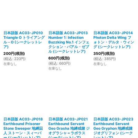
日本語版 AC03-JP010
日本語版 AC03-JP013
日本語版 AC03-JP014
Triangle O トライアング
Number 1: Infection
Photon Delta Wing フ
ル－O (シークレットレ
Buzzking No.1 インフェ
ォトン・デルタ・ウィン
ア)
クション・バアル・ゼブ
グ (シークレットレア)
ル (シークレットレア)
200
円
(税別)
350
円
(税別)
600
円
(税別)
(
税込
:
220
円
)
(
税込
:
385
円
)
(
税込
:
660
円
)
在庫なし
在庫なし
在庫なし
日本語版 AC03-JP018
日本語版 AC03-JP021
日本語版 AC03-JP023
Earthbound Prisoner
Earthbound Servant
Earthbound Servant
Stone Sweeper 地縛囚
Geo Grasha 地縛戒隷 ジ
Geo Gryphon 地縛戒隷
人 ストーン・スィーパ
オグラシャ＝ラボラス
ジオグリフォン (シーク
ー (シークレットレア)
(シークレットレア)
レットレア)