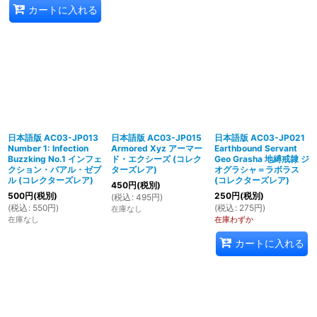
カートに入れる
日本語版 AC03-JP013
日本語版 AC03-JP015
日本語版 AC03-JP021
Number 1: Infection
Armored Xyz アーマー
Earthbound Servant
Buzzking No.1 インフェ
ド・エクシーズ (コレク
Geo Grasha 地縛戒隷 ジ
クション・バアル・ゼブ
ターズレア)
オグラシャ＝ラボラス
ル (コレクターズレア)
(コレクターズレア)
450
円
(税別)
500
円
(税別)
250
円
(税別)
(
税込
:
495
円
)
(
税込
:
550
円
)
(
税込
:
275
円
)
在庫なし
在庫なし
在庫わずか
カートに入れる