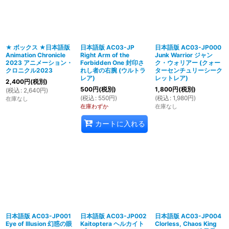
絞り込む
★ ボックス ★日本語版
日本語版 AC03-JP
日本語版 AC03-JP000
Animation Chronicle
Right Arm of the
Junk Warrior ジャン
2023 アニメーション・
Forbidden One 封印さ
ク・ウォリアー (クォー
クロニクル2023
れし者の右腕 (ウルトラ
ターセンチュリーシーク
レア)
レットレア)
2,400
円
(税別)
500
円
(税別)
1,800
円
(税別)
(
税込
:
2,640
円
)
(
税込
:
550
円
)
(
税込
:
1,980
円
)
在庫なし
在庫わずか
在庫なし
カートに入れる
日本語版 AC03-JP001
日本語版 AC03-JP002
日本語版 AC03-JP004
Eye of Illusion 幻惑の眼
Kaitoptera ヘルカイト
Clorless, Chaos King