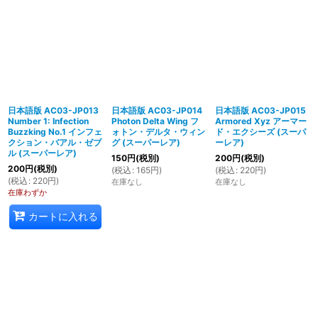
日本語版 AC03-JP013
日本語版 AC03-JP014
日本語版 AC03-JP015
Number 1: Infection
Photon Delta Wing フ
Armored Xyz アーマー
Buzzking No.1 インフェ
ォトン・デルタ・ウィン
ド・エクシーズ (スーパ
クション・バアル・ゼブ
グ (スーパーレア)
ーレア)
ル (スーパーレア)
150
円
(税別)
200
円
(税別)
200
円
(税別)
(
税込
:
165
円
)
(
税込
:
220
円
)
(
税込
:
220
円
)
在庫なし
在庫なし
在庫わずか
カートに入れる