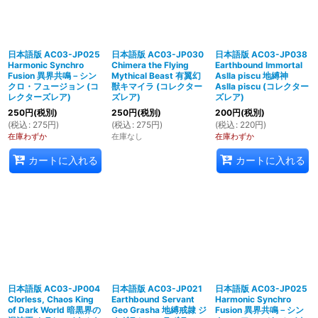
日本語版 AC03-JP025
日本語版 AC03-JP030
日本語版 AC03-JP038
Harmonic Synchro
Chimera the Flying
Earthbound Immortal
Fusion 異界共鳴－シン
Mythical Beast 有翼幻
Aslla piscu 地縛神
クロ・フュージョン (コ
獣キマイラ (コレクター
Aslla piscu (コレクター
レクターズレア)
ズレア)
ズレア)
250
円
(税別)
250
円
(税別)
200
円
(税別)
(
税込
:
275
円
)
(
税込
:
275
円
)
(
税込
:
220
円
)
在庫わずか
在庫なし
在庫わずか
カートに入れる
カートに入れる
日本語版 AC03-JP004
日本語版 AC03-JP021
日本語版 AC03-JP025
Clorless, Chaos King
Earthbound Servant
Harmonic Synchro
of Dark World 暗黒界の
Geo Grasha 地縛戒隷 ジ
Fusion 異界共鳴－シン