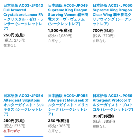
日本語版 AC03-JP043
日本語版 AC03-JP049
日本語版 AC03-JP050
Full Armored
Supreme King Dragon
Supreme King Dragon
Crystalzero Lancer FA
Starving Venom 覇王眷
Clear Wing 覇王眷竜ク
－クリスタル・ゼロ・ラ
竜スターヴ・ヴェノム
リアウィング (シークレ
ンサー (シークレットレ
(シークレットレア)
ットレア)
ア)
1,800
円
(税別)
700
円
(税別)
250
円
(税別)
(
税込
:
1,980
円
)
(
税込
:
770
円
)
(
税込
:
275
円
)
在庫なし
在庫なし
在庫なし
日本語版 AC03-JP054
日本語版 AC03-JP055
日本語版 AC03-JP059
Altergeist Silquitous
Altergeist Meluseek オ
Altergeist Protocol オ
オルターガイスト・シル
ルターガイスト・メリュ
ルターガイスト・プロト
キタス (シークレットレ
シーク (シークレットレ
コル (シークレットレア)
ア)
ア)
350
円
(税別)
250
円
(税別)
350
円
(税別)
(
税込
:
385
円
)
(
税込
:
275
円
)
(
税込
:
385
円
)
在庫なし
在庫わずか
在庫なし