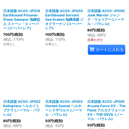
日本語版 AC03-JP018
日本語版 AC03-JP020
日本語版 AC03-JP000
Earthbound Prisoner
Earthbound Servant
Junk Warrior ジャン
Stone Sweeper 地縛囚
Geo Kraken 地縛戒隷 ジ
ク・ウォリアー (ノーマ
人 ストーン・スィーパ
オクラーケン (スーパー
ル・パラレル)
ー (スーパーレア)
レア)
80
円
(税別)
700
円
(税別)
100
円
(税別)
(
税込
:
88
円
)
(
税込
:
770
円
)
(
税込
:
110
円
)
在庫わずか
在庫なし
在庫なし
カートに入れる
日本語版 AC03-JP002
日本語版 AC03-JP003
日本語版 AC03-JP005
Kaitoptera ヘルカイト
Horned Saurus ヘルホ
Arcana Force XV - The
プテラ (ノーマル・パラ
ーンドザウルス (ノーマ
Fiend アルカナフォース
レル)
ル・パラレル)
XV－THE DEVIL (ノー
マル・パラレル)
80
円
(税別)
50
円
(税別)
50
円
(税別)
(
税込
:
88
円
)
(
税込
:
55
円
)