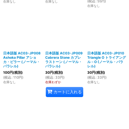
(
税込
:
55
円
)
在庫なし
在庫なし
在庫なし
日本語版 AC03-JP008
日本語版 AC03-JP009
日本語版 AC03-JP010
Ashoka Pillar アショ
Cabrera Stone カブレ
Triangle O トライアング
カ・ピラー (ノーマル・
ラストーン (ノーマル・
ル－O (ノーマル・パラ
パラレル)
パラレル)
レル)
100
円
(税別)
30
円
(税別)
30
円
(税別)
(
税込
:
110
円
)
(
税込
:
33
円
)
(
税込
:
33
円
)
在庫なし
在庫わずか
在庫なし
カートに入れる