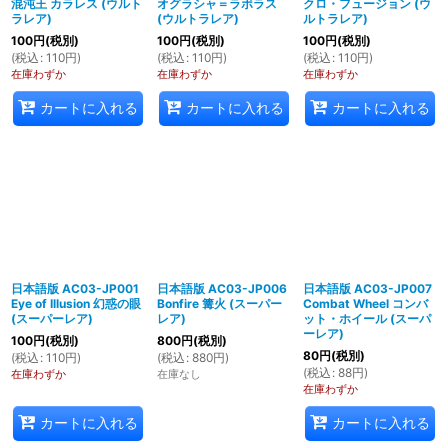
混沌王 カラレス (ウルト
オグラシャ＝ラボラス
クロ・フュージョン (ウ
ラレア)
(ウルトラレア)
ルトラレア)
100
円
(税別)
100
円
(税別)
100
円
(税別)
(
税込
:
110
円
)
(
税込
:
110
円
)
(
税込
:
110
円
)
在庫わずか
在庫わずか
在庫わずか
カートに入れる
カートに入れる
カートに入れる
日本語版 AC03-JP001
日本語版 AC03-JP006
日本語版 AC03-JP007
Eye of Illusion 幻惑の眼
Bonfire 篝火 (スーパー
Combat Wheel コンバ
(スーパーレア)
レア)
ット・ホイール (スーパ
ーレア)
100
円
(税別)
800
円
(税別)
80
円
(税別)
(
税込
:
110
円
)
(
税込
:
880
円
)
(
税込
:
88
円
)
在庫わずか
在庫なし
在庫わずか
カートに入れる
カートに入れる