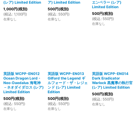
(レア) Limited Edition
ア) Limited Edition
エンペラー (レア)
Limited Edition
1,000
円
(税別)
500
円
(税別)
500
円
(税別)
(
税込
:
1,100
円
)
(
税込
:
550
円
)
(
税込
:
550
円
)
在庫なし
在庫なし
在庫なし
英語版 WCPP-EN012
英語版 WCPP-EN013
英語版 WCPP-EN014
Ocean Dragon Lord -
Gilford the Legend ギ
Dark Eradicator
Neo-Daedalus 海竜神
ルフォード・ザ・レジェ
Warlock 黒魔導の執行官
－ネオダイダロス (レア)
ンド (レア) Limited
(レア) Limited Edition
Limited Edition
Edition
500
円
(税別)
500
円
(税別)
500
円
(税別)
(
税込
:
550
円
)
(
税込
:
550
円
)
(
税込
:
550
円
)
在庫なし
在庫なし
在庫なし