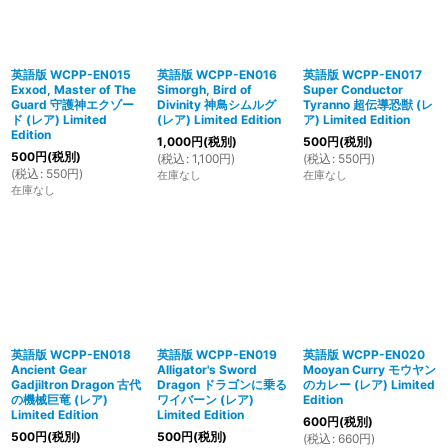
英語版 WCPP-EN015
英語版 WCPP-EN016
英語版 WCPP-EN017
Exxod, Master of The
Simorgh, Bird of
Super Conductor
Guard 守護神エクゾー
Divinity 神鳥シムルグ
Tyranno 超伝導恐獣 (レ
ド (レア) Limited
(レア) Limited Edition
ア) Limited Edition
Edition
1,000
円
(税別)
500
円
(税別)
500
円
(税別)
(
税込
:
1,100
円
)
(
税込
:
550
円
)
(
税込
:
550
円
)
在庫なし
在庫なし
在庫なし
英語版 WCPP-EN018
英語版 WCPP-EN019
英語版 WCPP-EN020
Ancient Gear
Alligator's Sword
Mooyan Curry モウヤン
Gadjiltron Dragon 古代
Dragon ドラゴンに乗る
のカレー (レア) Limited
の機械巨竜 (レア)
ワイバーン (レア)
Edition
Limited Edition
Limited Edition
600
円
(税別)
500
円
(税別)
500
円
(税別)
(
税込
:
660
円
)