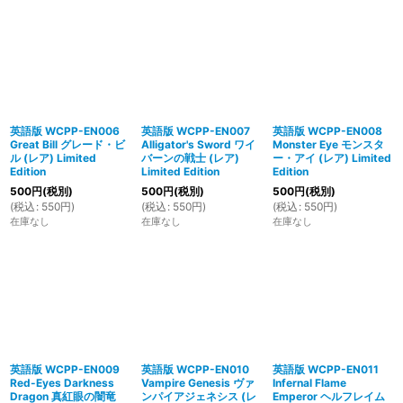
英語版 WCPP-EN006
英語版 WCPP-EN007
英語版 WCPP-EN008
Great Bill グレード・ビ
Alligator's Sword ワイ
Monster Eye モンスタ
ル (レア) Limited
バーンの戦士 (レア)
ー・アイ (レア) Limited
Edition
Limited Edition
Edition
500
円
(税別)
500
円
(税別)
500
円
(税別)
(
税込
:
550
円
)
(
税込
:
550
円
)
(
税込
:
550
円
)
在庫なし
在庫なし
在庫なし
英語版 WCPP-EN009
英語版 WCPP-EN010
英語版 WCPP-EN011
Red-Eyes Darkness
Vampire Genesis ヴァ
Infernal Flame
Dragon 真紅眼の闇竜
ンパイアジェネシス (レ
Emperor ヘルフレイム