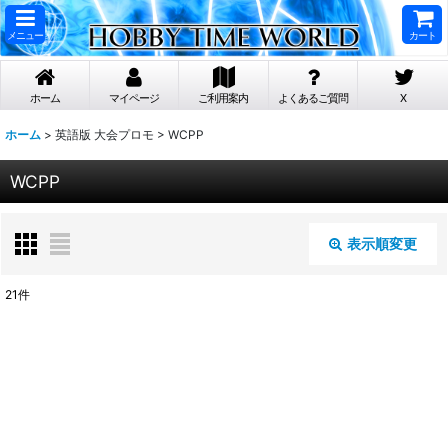
メニュー
カート
ホーム
マイページ
ご利用案内
よくあるご質問
X
ホーム
>
英語版 大会プロモ
>
WCPP
WCPP
表示順変更
閉じる
21
件
表示数
:
在庫あり
並び順
: