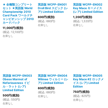
★ 全種類コンプリート
英語版 WCPP-EN001
英語版 WCPP-EN002
セット ★英語版 World
Droll Bird スピック (レ
Key Mace キーメイス
絞り込む
Championship 2010
ア) Limited Edition
(レア) Limited Edition
Card Pack ワールドチ
600
円
(税別)
1,200
円
(税別)
ャンピオンシップ 2010
(
税込
:
660
円
)
(
税込
:
1,320
円
)
カードパック
在庫なし
在庫なし
11,000
円
(税別)
(
税込
:
12,100
円
)
在庫なし
英語版 WCPP-EN003
英語版 WCPP-EN004
英語版 WCPP-EN005
Obese Marmot of
Wilmee ウィルミー (レ
Key Mace #2 ロックメ
Nefariousness イビ
ア) Limited Edition
イス (レア) Limited
ル・ラット (レア)
Edition
600
円
(税別)
Limited Edition
750
円
(税別)
(
税込
:
660
円
)
500
円
(税別)
(
税込
:
825
円
)
在庫なし
(
税込
:
550
円
)
在庫なし
在庫なし