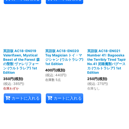
英語版 AC18-EN019
英語版 AC18-EN020
英語版 AC18-EN021
Valerifawn, Mystical
Toy Magician トイ・マ
Number 41: Bagooska
Beast of the Forest 森
ジシャン (ウルトラレア)
the Terribly Tired Tapir
の聖獣 ヴァレリフォー
1st Edition
No.41 泥睡魔獣バグース
ン (ウルトラレア) 1st
カ (ウルトラレア) 1st
400
円
(税別)
Edition
Edition
(
税込
:
440
円
)
350
円
(税別)
250
円
(税別)
在庫数 5点
(
税込
:
385
円
)
(
税込
:
275
円
)
在庫わずか
在庫なし
カートに入れる
カートに入れる