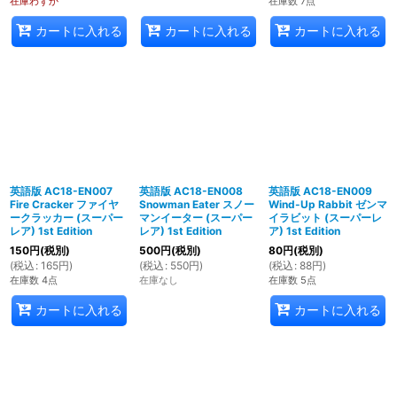
在庫わずか
在庫数 7点
カートに入れる
カートに入れる
カートに入れる
英語版 AC18-EN007
英語版 AC18-EN008
英語版 AC18-EN009
Fire Cracker ファイヤ
Snowman Eater スノー
Wind-Up Rabbit ゼンマ
ークラッカー (スーパー
マンイーター (スーパー
イラビット (スーパーレ
レア) 1st Edition
レア) 1st Edition
ア) 1st Edition
150
円
(税別)
500
円
(税別)
80
円
(税別)
(
税込
:
165
円
)
(
税込
:
550
円
)
(
税込
:
88
円
)
在庫数 4点
在庫なし
在庫数 5点
カートに入れる
カートに入れる