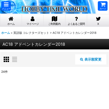
メニュー
カート
ホーム
マイページ
ご利用案内
よくあるご質問
X
ホーム
>
英語版 コレクターズセット
>
AC18 アドベントカレンダー2018
AC18 アドベントカレンダー2018
表示順変更
閉じる
24
件
表示数
:
在庫あり
並び順
: