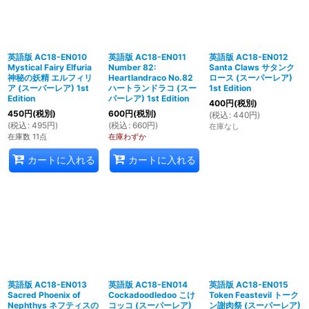
英語版 AC18-EN010
英語版 AC18-EN011
英語版 AC18-EN012
Mystical Fairy Elfuria
Number 82:
Santa Claws サタンク
神秘の妖精 エルフィリ
Heartlandraco No.82
ロース (スーパーレア)
ア (スーパーレア) 1st
ハートランドラコ (スー
1st Edition
Edition
パーレア) 1st Edition
400
円
(税別)
450
円
(税別)
600
円
(税別)
(
税込
:
440
円
)
(
税込
:
495
円
)
(
税込
:
660
円
)
在庫なし
在庫数 11点
在庫わずか
カートに入れる
カートに入れる
英語版 AC18-EN013
英語版 AC18-EN014
英語版 AC18-EN015
Sacred Phoenix of
Cockadoodledoo こけ
Token Feastevil トーク
Nephthys ネフティスの
コッコ (スーパーレア)
ン謝肉祭 (スーパーレア)