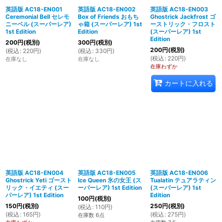
英語版 AC18-EN001
英語版 AC18-EN002
英語版 AC18-EN003
Ceremonial Bell セレモ
Box of Friends おもち
Ghostrick Jackfrost ゴ
絞り込む
ニーベル (スーパーレア)
ゃ箱 (スーパーレア) 1st
ーストリック・フロスト
1st Edition
Edition
(スーパーレア) 1st
Edition
200
円
(税別)
300
円
(税別)
200
円
(税別)
(
税込
:
220
円
)
(
税込
:
330
円
)
(
税込
:
220
円
)
在庫なし
在庫なし
在庫わずか
カートに入れる
英語版 AC18-EN004
英語版 AC18-EN005
英語版 AC18-EN006
Ghostrick Yeti ゴースト
Ice Queen 氷の女王 (ス
Tualatin テュアラティン
リック・イエティ (スー
ーパーレア) 1st Edition
(スーパーレア) 1st
パーレア) 1st Edition
Edition
100
円
(税別)
150
円
(税別)
250
円
(税別)
(
税込
:
110
円
)
(
税込
:
165
円
)
(
税込
:
275
円
)
在庫数 6点