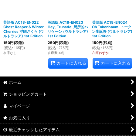
英語版 AC18-EN022
英語版 AC18-EN023
英語版 AC18-EN024
Ghost Reaper & Winter
Hey, Trunade! 局所的ハ
Oh Tokenbaum! トーク
Cherries 浮幽さくら (ウ
リケーン (ウルトラレア)
ン生誕祭 (ウルトラレア)
ルトラレア) 1st Edition
1st Edition
1st Edition
150
円
(税別)
250
円
(税別)
150
円
(税別)
(
税込
:
165
円
)
(
税込
:
275
円
)
(
税込
:
165
円
)
在庫なし
在庫数 4点
在庫わずか
カートに入れる
カートに入れる
ホーム
ショッピングカート
マイページ
お気に入り
最近チェックしたアイテム