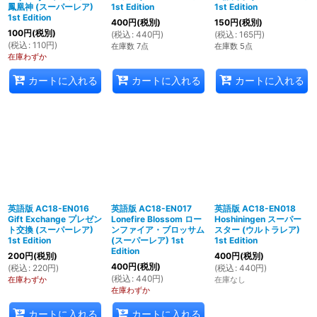
鳳凰神 (スーパーレア)
1st Edition
1st Edition
1st Edition
400
円
(税別)
150
円
(税別)
100
円
(税別)
(
税込
:
440
円
)
(
税込
:
165
円
)
(
税込
:
110
円
)
在庫数 7点
在庫数 5点
在庫わずか
カートに入れる
カートに入れる
カートに入れる
英語版 AC18-EN016
英語版 AC18-EN017
英語版 AC18-EN018
Gift Exchange プレゼン
Lonefire Blossom ロー
Hoshiningen スーパー
ト交換 (スーパーレア)
ンファイア・ブロッサム
スター (ウルトラレア)
1st Edition
(スーパーレア) 1st
1st Edition
Edition
200
円
(税別)
400
円
(税別)
400
円
(税別)
(
税込
:
220
円
)
(
税込
:
440
円
)
(
税込
:
440
円
)
在庫わずか
在庫なし
在庫わずか
カートに入れる
カートに入れる