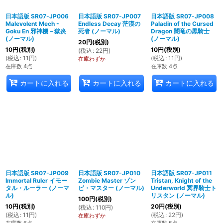
日本語版 SR07-JP006
日本語版 SR07-JP007
日本語版 SR07-JP008
Malevolent Mech -
Endless Decay 茫漠の
Paladin of the Cursed
Goku En 邪神機－獄炎
死者 (ノーマル)
Dragon 闇竜の黒騎士
(ノーマル)
(ノーマル)
20
円
(税別)
10
円
(税別)
10
円
(税別)
(
税込
:
22
円
)
(
税込
:
11
円
)
(
税込
:
11
円
)
在庫わずか
在庫数 4点
在庫数 4点
カートに入れる
カートに入れる
カートに入れる
日本語版 SR07-JP009
日本語版 SR07-JP010
日本語版 SR07-JP011
Immortal Ruler イモー
Zombie Master ゾン
Tristan, Knight of the
タル・ルーラー (ノーマ
ビ・マスター (ノーマル)
Underworld 冥界騎士ト
ル)
リスタン (ノーマル)
100
円
(税別)
10
円
(税別)
20
円
(税別)
(
税込
:
110
円
)
(
税込
:
11
円
)
(
税込
:
22
円
)
在庫わずか
在庫数 6点
在庫数 5点