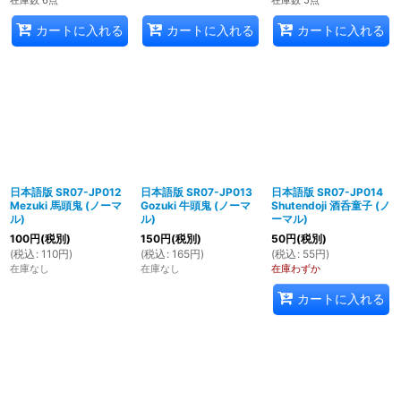
カートに入れる
カートに入れる
カートに入れる
日本語版 SR07-JP012
日本語版 SR07-JP013
日本語版 SR07-JP014
Mezuki 馬頭鬼 (ノーマ
Gozuki 牛頭鬼 (ノーマ
Shutendoji 酒呑童子 (ノ
ル)
ル)
ーマル)
100
円
(税別)
150
円
(税別)
50
円
(税別)
(
税込
:
110
円
)
(
税込
:
165
円
)
(
税込
:
55
円
)
在庫なし
在庫なし
在庫わずか
カートに入れる