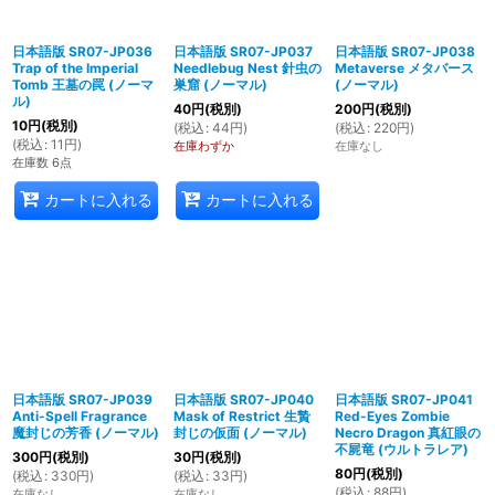
日本語版 SR07-JP036
日本語版 SR07-JP037
日本語版 SR07-JP038
Trap of the Imperial
Needlebug Nest 針虫の
Metaverse メタバース
Tomb 王墓の罠 (ノーマ
巣窟 (ノーマル)
(ノーマル)
ル)
40
円
(税別)
200
円
(税別)
10
円
(税別)
(
税込
:
44
円
)
(
税込
:
220
円
)
(
税込
:
11
円
)
在庫わずか
在庫なし
在庫数 6点
カートに入れる
カートに入れる
日本語版 SR07-JP039
日本語版 SR07-JP040
日本語版 SR07-JP041
Anti-Spell Fragrance
Mask of Restrict 生贄
Red-Eyes Zombie
魔封じの芳香 (ノーマル)
封じの仮面 (ノーマル)
Necro Dragon 真紅眼の
不屍竜 (ウルトラレア)
300
円
(税別)
30
円
(税別)
80
円
(税別)
(
税込
:
330
円
)
(
税込
:
33
円
)
(
税込
:
88
円
)
在庫なし
在庫なし