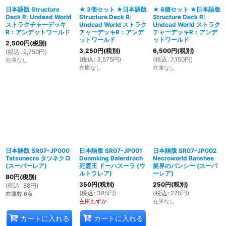
日本語版 Structure
★ 3個セット ★日本語版
★ 6個セット ★日本語版
Deck R: Undead World
Structure Deck R:
Structure Deck R:
絞り込む
ストラクチャーデッキ
Undead World ストラク
Undead World ストラク
R：アンデットワールド
チャーデッキR：アンデ
チャーデッキR：アンデ
ットワールド
ットワールド
2,500
円
(税別)
3,250
円
(税別)
6,500
円
(税別)
(
税込
:
2,750
円
)
(
税込
:
3,575
円
)
(
税込
:
7,150
円
)
在庫なし
在庫なし
在庫なし
日本語版 SR07-JP000
日本語版 SR07-JP001
日本語版 SR07-JP002
Tatsunecro タツネクロ
Doomking Balerdroch
Necroworld Banshee
(スーパーレア)
死霊王 ドーハスーラ (ウ
屍界のバンシー (スーパ
ルトラレア)
ーレア)
80
円
(税別)
350
円
(税別)
250
円
(税別)
(
税込
:
88
円
)
(
税込
:
385
円
)
(
税込
:
275
円
)
在庫数 6点
在庫わずか
在庫なし
カートに入れる
カートに入れる