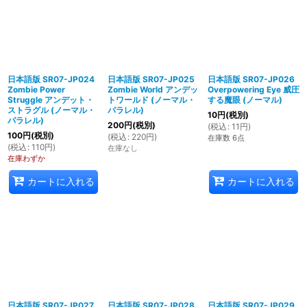
日本語版 SR07-JP024
日本語版 SR07-JP025
日本語版 SR07-JP026
Zombie Power
Zombie World アンデッ
Overpowering Eye 威圧
Struggle アンデット・
トワールド (ノーマル・
する魔眼 (ノーマル)
ストラグル (ノーマル・
パラレル)
10
円
(税別)
パラレル)
200
円
(税別)
(
税込
:
11
円
)
100
円
(税別)
(
税込
:
220
円
)
在庫数 6点
(
税込
:
110
円
)
在庫なし
在庫わずか
カートに入れる
カートに入れる
日本語版 SR07-JP027
日本語版 SR07-JP028
日本語版 SR07-JP029