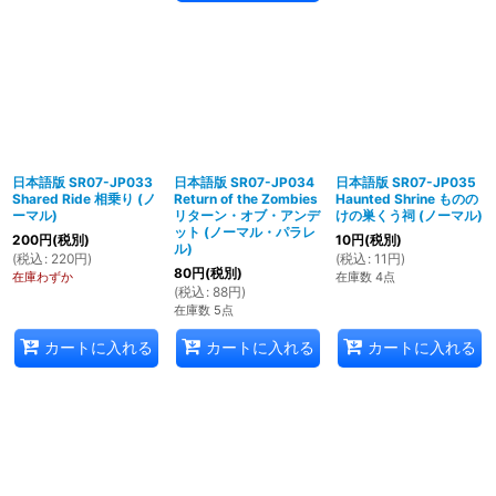
日本語版 SR07-JP033
日本語版 SR07-JP034
日本語版 SR07-JP035
Shared Ride 相乗り (ノ
Return of the Zombies
Haunted Shrine ものの
ーマル)
リターン・オブ・アンデ
けの巣くう祠 (ノーマル)
ット (ノーマル・パラレ
200
円
(税別)
10
円
(税別)
ル)
(
税込
:
220
円
)
(
税込
:
11
円
)
80
円
(税別)
在庫わずか
在庫数 4点
(
税込
:
88
円
)
在庫数 5点
カートに入れる
カートに入れる
カートに入れる