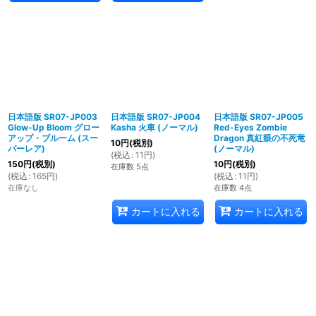
日本語版 SR07-JP003
日本語版 SR07-JP004
日本語版 SR07-JP005
Glow-Up Bloom グロー
Kasha 火車 (ノーマル)
Red-Eyes Zombie
アップ・ブルーム (スー
Dragon 真紅眼の不死竜
10
円
(税別)
パーレア)
(ノーマル)
(
税込
:
11
円
)
150
円
(税別)
10
円
(税別)
在庫数 5点
(
税込
:
165
円
)
(
税込
:
11
円
)
在庫なし
在庫数 4点
カートに入れる
カートに入れる