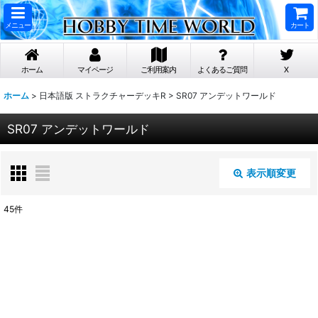
メニュー
カート
ホーム
マイページ
ご利用案内
よくあるご質問
X
ホーム
>
日本語版 ストラクチャーデッキR
>
SR07 アンデットワールド
SR07 アンデットワールド
表示順変更
閉じる
45
件
表示数
:
在庫あり
並び順
: