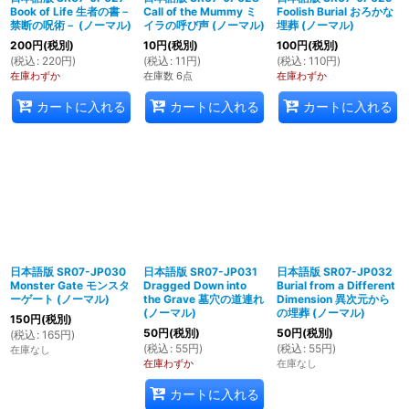
Book of Life 生者の書－
Call of the Mummy ミ
Foolish Burial おろかな
禁断の呪術－ (ノーマル)
イラの呼び声 (ノーマル)
埋葬 (ノーマル)
200
円
(税別)
10
円
(税別)
100
円
(税別)
(
税込
:
220
円
)
(
税込
:
11
円
)
(
税込
:
110
円
)
在庫わずか
在庫数 6点
在庫わずか
カートに入れる
カートに入れる
カートに入れる
日本語版 SR07-JP030
日本語版 SR07-JP031
日本語版 SR07-JP032
Monster Gate モンスタ
Dragged Down into
Burial from a Different
ーゲート (ノーマル)
the Grave 墓穴の道連れ
Dimension 異次元から
(ノーマル)
の埋葬 (ノーマル)
150
円
(税別)
50
円
(税別)
50
円
(税別)
(
税込
:
165
円
)
(
税込
:
55
円
)
(
税込
:
55
円
)
在庫なし
在庫わずか
在庫なし
カートに入れる