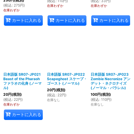
250
円
(税別)
(
税込
:
110
円
)
(
税込
:
33
円
)
(
税込
:
275
円
)
在庫わずか
在庫わずか
在庫わずか
カートに入れる
カートに入れる
カートに入れる
日本語版 SR07-JP021
日本語版 SR07-JP022
日本語版 SR07-JP023
Beast of the Pharaoh
Scapeghost スケープ・
Zombie Necronize アン
ファラオの化身 (ノーマ
ゴースト (ノーマル)
デット・ネクロナイズ
ル)
(ノーマル・パラレル)
20
円
(税別)
20
円
(税別)
100
円
(税別)
(
税込
:
22
円
)
(
税込
:
22
円
)
(
税込
:
110
円
)
在庫なし
在庫わずか
在庫なし
カートに入れる