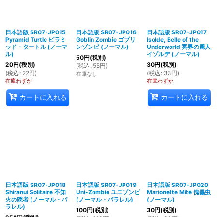
日本語版 SR07-JP015
日本語版 SR07-JP016
日本語版 SR07-JP017
Pyramid Turtle ピラミ
Goblin Zombie ゴブリ
Isolde, Belle of the
ッド・タートル (ノーマ
ンゾンビ (ノーマル)
Underworld 冥界の麗人
ル)
イゾルデ (ノーマル)
50
円
(税別)
20
円
(税別)
30
円
(税別)
(
税込
:
55
円
)
(
税込
:
22
円
)
(
税込
:
33
円
)
在庫なし
在庫わずか
在庫わずか
カートに入れる
カートに入れる
日本語版 SR07-JP018
日本語版 SR07-JP019
日本語版 SR07-JP020
Shiranui Solitaire 不知
Uni-Zombie ユニゾンビ
Marionette Mite 傀儡虫
火の隠者 (ノーマル・パ
(ノーマル・パラレル)
(ノーマル)
ラレル)
100
円
(税別)
30
円
(税別)