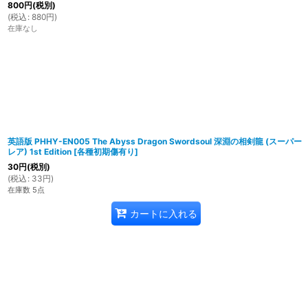
800
円
(税別)
(
税込
:
880
円
)
在庫なし
英語版 PHHY-EN005 The Abyss Dragon Swordsoul 深淵の相剣龍 (スーパー
レア) 1st Edition
[
各種初期傷有り
]
30
円
(税別)
(
税込
:
33
円
)
在庫数 5点
カートに入れる