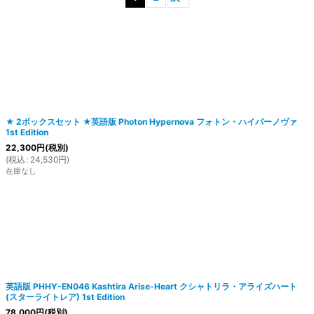
絞り込む
★ 2ボックスセット ★英語版 Photon Hypernova フォトン・ハイパーノヴァ
1st Edition
22,300
円
(税別)
(
税込
:
24,530
円
)
在庫なし
英語版 PHHY-EN046 Kashtira Arise-Heart クシャトリラ・アライズハート
(スターライトレア) 1st Edition
78,000
円
(税別)