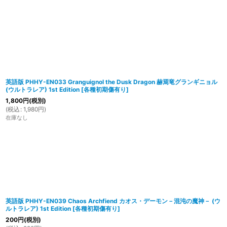
英語版 PHHY-EN033 Granguignol the Dusk Dragon 赫焉竜グランギニョル
(ウルトラレア) 1st Edition
[
各種初期傷有り
]
1,800
円
(税別)
(
税込
:
1,980
円
)
在庫なし
英語版 PHHY-EN039 Chaos Archfiend カオス・デーモン－混沌の魔神－ (ウ
ルトラレア) 1st Edition
[
各種初期傷有り
]
200
円
(税別)