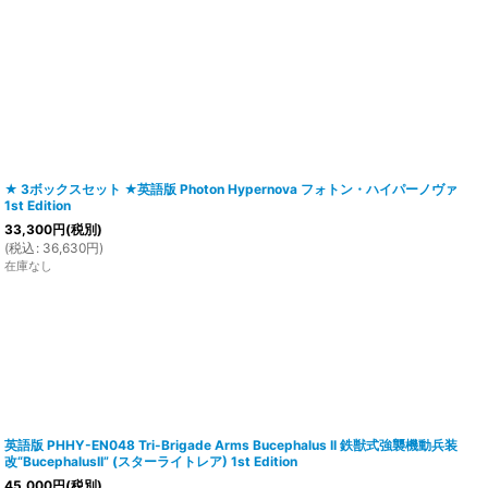
★ 3ボックスセット ★英語版 Photon Hypernova フォトン・ハイパーノヴァ
1st Edition
33,300
円
(税別)
(
税込
:
36,630
円
)
在庫なし
英語版 PHHY-EN048 Tri-Brigade Arms Bucephalus II 鉄獣式強襲機動兵装
改“BucephalusII” (スターライトレア) 1st Edition
45,000
円
(税別)