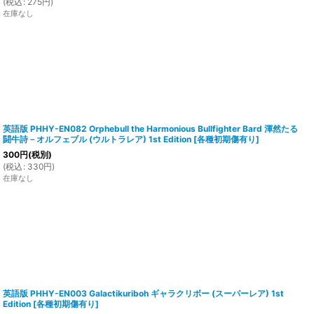
(
税込
:
275
円
)
在庫なし
英語版 PHHY-EN082 Orphebull the Harmonious Bullfighter Bard 渾然たる
闘牛詩－オルフェブル (ウルトラレア) 1st Edition
[
各種初期傷有り
]
300
円
(税別)
(
税込
:
330
円
)
在庫なし
英語版 PHHY-EN003 Galactikuriboh ギャラクリボー (スーパーレア) 1st
Edition
[
各種初期傷有り
]