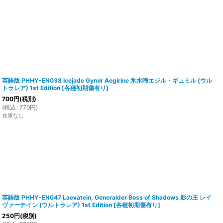
英語版 PHHY-EN038 Icejade Gymir Aegirine 氷水啼エジル・ギュミル (ウル
トラレア) 1st Edition
[
各種初期傷有り
]
700
円
(税別)
(
税込
:
770
円
)
在庫なし
英語版 PHHY-EN047 Laevatein, Generaider Boss of Shadows 影の王 レイ
ヴァーテイン (ウルトラレア) 1st Edition
[
各種初期傷有り
]
250
円
(税別)