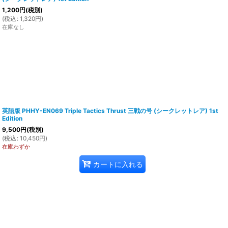
1,200
円
(税別)
(
税込
:
1,320
円
)
在庫なし
英語版 PHHY-EN069 Triple Tactics Thrust 三戦の号 (シークレットレア) 1st
Edition
9,500
円
(税別)
(
税込
:
10,450
円
)
在庫わずか
カートに入れる