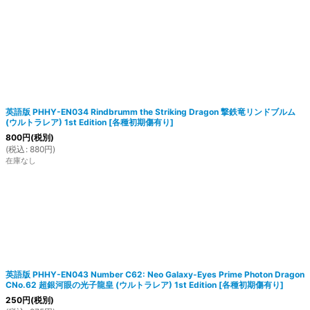
英語版 PHHY-EN034 Rindbrumm the Striking Dragon 撃鉄竜リンドブルム
(ウルトラレア) 1st Edition
[
各種初期傷有り
]
800
円
(税別)
(
税込
:
880
円
)
在庫なし
英語版 PHHY-EN043 Number C62: Neo Galaxy-Eyes Prime Photon Dragon
CNo.62 超銀河眼の光子龍皇 (ウルトラレア) 1st Edition
[
各種初期傷有り
]
250
円
(税別)