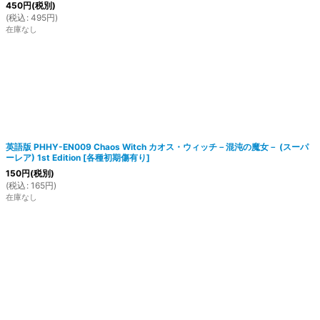
450
円
(税別)
(
税込
:
495
円
)
在庫なし
英語版 PHHY-EN009 Chaos Witch カオス・ウィッチ－混沌の魔女－ (スーパ
ーレア) 1st Edition
[
各種初期傷有り
]
150
円
(税別)
(
税込
:
165
円
)
在庫なし