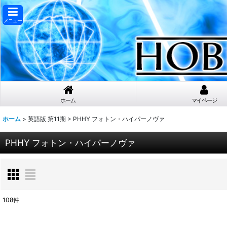
メニュー
ホーム
マイページ
ホーム
>
英語版 第11期
>
PHHY フォトン・ハイパーノヴァ
PHHY フォトン・ハイパーノヴァ
108
件
表示数
: