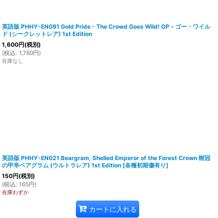
英語版 PHHY-EN091 Gold Pride - The Crowd Goes Wild! GP－ゴー・ワイル
ド (シークレットレア) 1st Edition
1,600
円
(税別)
(
税込
:
1,760
円
)
在庫なし
英語版 PHHY-EN021 Beargram, Shelled Emperor of the Forest Crown 樹冠
の甲帝ベアグラム (ウルトラレア) 1st Edition
[
各種初期傷有り
]
150
円
(税別)
(
税込
:
165
円
)
在庫わずか
カートに入れる