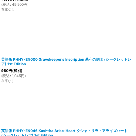
(
税込
:
49,500
円
)
在庫なし
英語版 PHHY-EN000 Gravekeeper's Inscription 墓守の刻印 (シークレットレ
ア) 1st Edition
950
円
(税別)
(
税込
:
1,045
円
)
在庫なし
英語版 PHHY-EN046 Kashtira Arise-Heart クシャトリラ・アライズハート
(シークレットレア) 1st Edition