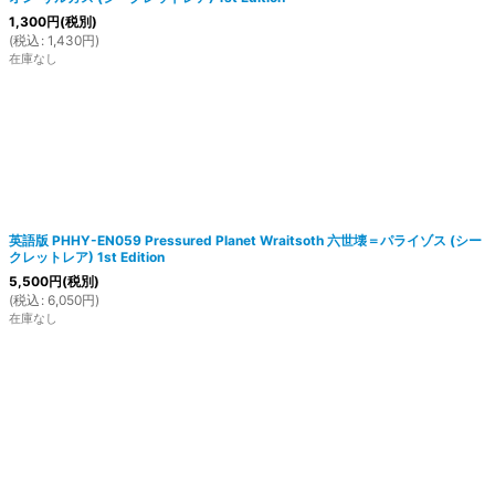
1,300
円
(税別)
(
税込
:
1,430
円
)
在庫なし
英語版 PHHY-EN059 Pressured Planet Wraitsoth 六世壊＝パライゾス (シー
クレットレア) 1st Edition
5,500
円
(税別)
(
税込
:
6,050
円
)
在庫なし