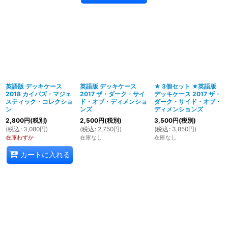
英語版 デッキケース
英語版 デッキケース
★ 3個セット ★英語版
2018 カイバズ・マジェ
2017 ザ・ダーク・サイ
デッキケース 2017 ザ・
スティック・コレクショ
ド・オブ・ディメンショ
ダーク・サイド・オブ・
ン
ンズ
ディメンションズ
2,800
円
(税別)
2,500
円
(税別)
3,500
円
(税別)
(
税込
:
3,080
円
)
(
税込
:
2,750
円
)
(
税込
:
3,850
円
)
在庫わずか
在庫なし
在庫なし
カートに入れる