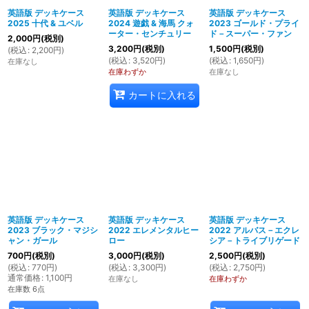
英語版 デッキケース
英語版 デッキケース
英語版 デッキケース
2025 十代 & ユベル
2024 遊戯 & 海馬 クォ
2023 ゴールド・プライ
絞り込む
ーター・センチュリー
ド－スーパー・ファン
2,000
円
(税別)
3,200
円
(税別)
1,500
円
(税別)
(
税込
:
2,200
円
)
(
税込
:
3,520
円
)
(
税込
:
1,650
円
)
在庫なし
在庫わずか
在庫なし
カートに入れる
英語版 デッキケース
英語版 デッキケース
英語版 デッキケース
2023 ブラック・マジシ
2022 エレメンタルヒー
2022 アルバス－エクレ
ャン・ガール
ロー
シア－トライブリゲード
700
円
(税別)
3,000
円
(税別)
2,500
円
(税別)
(
税込
:
770
円
)
(
税込
:
3,300
円
)
(
税込
:
2,750
円
)
通常価格
:
1,100
円
在庫なし
在庫わずか
在庫数 6点