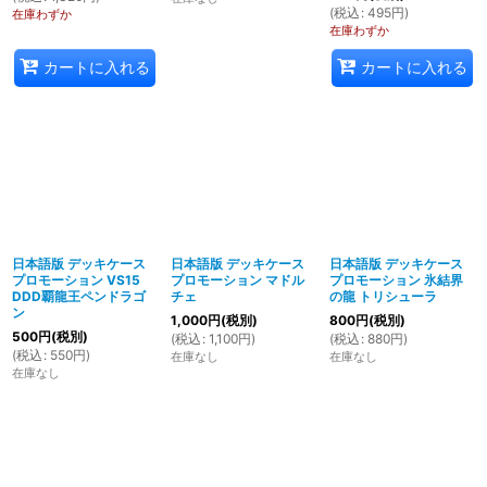
(
税込
:
495
円
)
在庫わずか
在庫わずか
カートに入れる
カートに入れる
日本語版 デッキケース
日本語版 デッキケース
日本語版 デッキケース
プロモーション VS15
プロモーション マドル
プロモーション 氷結界
DDD覇龍王ペンドラゴ
チェ
の龍 トリシューラ
ン
1,000
円
(税別)
800
円
(税別)
500
円
(税別)
(
税込
:
1,100
円
)
(
税込
:
880
円
)
(
税込
:
550
円
)
在庫なし
在庫なし
在庫なし