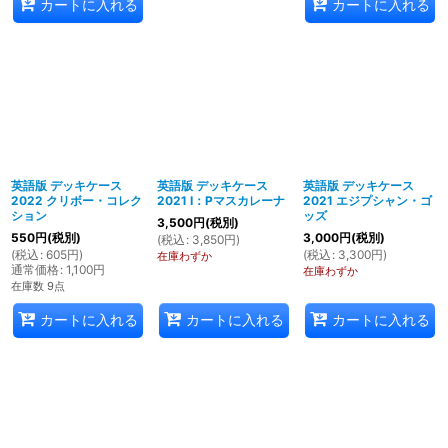
カートに入れる
カートに入れる
英語版 デッキケース
英語版 デッキケース
英語版 デッキケース
2022 クリボー・コレク
2021 I：Pマスカレーナ
2021 エジプシャン・ゴ
ション
ッズ
3,500
円
(税別)
550
円
(税別)
3,000
円
(税別)
(
税込
:
3,850
円
)
(
税込
:
605
円
)
(
税込
:
3,300
円
)
在庫わずか
通常価格
:
1,100
円
在庫わずか
在庫数 9点
カートに入れる
カートに入れる
カートに入れる