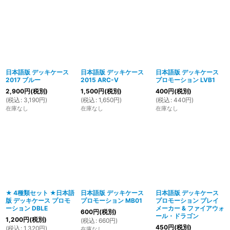
日本語版 デッキケース
日本語版 デッキケース
日本語版 デッキケース
2017 ブルー
2015 ARC-V
プロモーション LVB1
2,900
円
(税別)
1,500
円
(税別)
400
円
(税別)
(
税込
:
3,190
円
)
(
税込
:
1,650
円
)
(
税込
:
440
円
)
在庫なし
在庫なし
在庫なし
★ 4種類セット ★日本語
日本語版 デッキケース
日本語版 デッキケース
版 デッキケース プロモ
プロモーション MB01
プロモーション プレイ
ーション DBLE
メーカー & ファイアウォ
600
円
(税別)
ール・ドラゴン
1,200
円
(税別)
(
税込
:
660
円
)
450
円
(税別)
(
税込
:
1,320
円
)
在庫なし