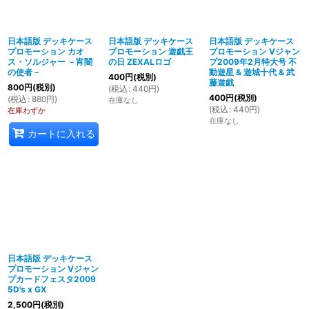
日本語版 デッキケース
日本語版 デッキケース
日本語版 デッキケース
プロモーション カオ
プロモーション 遊戯王
プロモーション Vジャン
ス・ソルジャー －宵闇
の日 ZEXALロゴ
プ2009年2月特大号 不
の使者－
動遊星 & 遊城十代 & 武
400
円
(税別)
藤遊戯
800
円
(税別)
(
税込
:
440
円
)
400
円
(税別)
(
税込
:
880
円
)
在庫なし
(
税込
:
440
円
)
在庫わずか
在庫なし
カートに入れる
日本語版 デッキケース
プロモーション Vジャン
プカードフェスタ2009
5D's x GX
2,500
円
(税別)