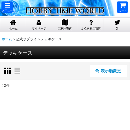
メニュー
カート
ホーム
マイページ
ご利用案内
よくあるご質問
X
ホーム
>
公式サプライ
>
デッキケース
デッキケース
表示順変更
閉じる
43
件
表示数
:
在庫あり
並び順
: