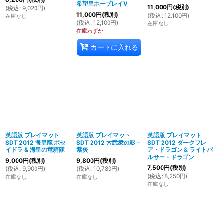
希望皇ホープレイV
11,000
円
(税別)
(
税込
:
9,020
円
)
11,000
円
(税別)
(
税込
:
12,100
円
)
在庫なし
(
税込
:
12,100
円
)
在庫なし
在庫わずか
カートに入れる
英語版 プレイマット
英語版 プレイマット
英語版 プレイマット
SDT 2012 海皇龍 ポセ
SDT 2012 六武衆の影－
SDT 2012 ダークフレ
イドラ & 海皇の竜騎隊
紫炎
ア・ドラゴン & ライトパ
ルサー・ドラゴン
9,000
円
(税別)
9,800
円
(税別)
7,500
円
(税別)
(
税込
:
9,900
円
)
(
税込
:
10,780
円
)
(
税込
:
8,250
円
)
在庫なし
在庫なし
在庫なし