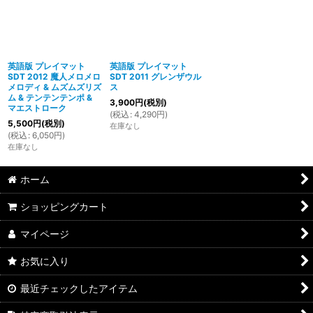
英語版 プレイマット
英語版 プレイマット
SDT 2012 魔人メロメロ
SDT 2011 グレンザウル
メロディ & ムズムズリズ
ス
ム & テンテンテンポ &
3,900
円
(税別)
マエストローク
(
税込
:
4,290
円
)
5,500
円
(税別)
在庫なし
(
税込
:
6,050
円
)
在庫なし
ホーム
ショッピングカート
マイページ
お気に入り
最近チェックしたアイテム