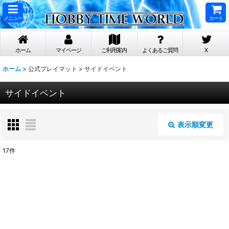
メニュー
カート
ホーム
マイページ
ご利用案内
よくあるご質問
X
ホーム
>
公式プレイマット
>
サイドイベント
サイドイベント
表示順変更
閉じる
17
件
表示数
:
在庫あり
並び順
: