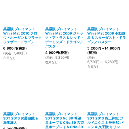
英語版 プレイマット
英語版 プレイマット
英語版 プレイマット
Win a Mat 2010 クロ
Win a Mat 2009 ジャッ
Win a Mat 2009 不動遊
ウ・ホーガン & ブラック
ク・アトラス & レッド・
星 & スターダスト・ドラ
フェザー・ドラゴン
デーモンズ・ドラゴン／
ゴン／バスター
バスター
6,800
円
(税別)
5,200
円
～14,800
円
4,900
円
(税別)
(税別)
(
税込
:
7,480
円
)
(
税込
:
5,390
円
)
(
税込
:
在庫なし
5,720
円
～16,280
円
)
在庫なし
在庫なし
英語版 プレイマット
英語版 プレイマット
英語版 プレイマット
SDT 2013 武藤遊戯 &
SDT 2013 No.39 希望
SDT 2013 炎王神獣 ガ
海馬瀬人
皇ホープ & CNo.39 希望
ルドニクス & 炎王獣 バ
皇ホープレイ & CNo.39
ロン & 炎王獣 キリン
8,200
円
(税別)