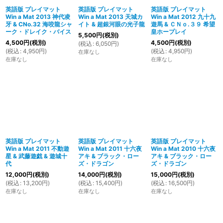
英語版 プレイマット
英語版 プレイマット
英語版 プレイマット
Win a Mat 2013 神代凌
Win a Mat 2013 天城カ
Win a Mat 2012 九十九
絞り込む
牙 & CNo.32 海咬龍シャ
イト & 超銀河眼の光子龍
遊馬 & ＣＮｏ.３９ 希望
ーク・ドレイク・バイス
皇ホープレイ
5,500
円
(税別)
4,500
円
(税別)
4,500
円
(税別)
(
税込
:
6,050
円
)
(
税込
:
4,950
円
)
(
税込
:
4,950
円
)
在庫なし
在庫なし
在庫なし
英語版 プレイマット
英語版 プレイマット
英語版 プレイマット
Win a Mat 2011 不動遊
Win a Mat 2011 十六夜
Win a Mat 2010 十六夜
星 & 武藤遊戯 & 遊城十
アキ & ブラック・ロー
アキ & ブラック・ロー
代
ズ・ドラゴン
ズ・ドラゴン
12,000
円
(税別)
14,000
円
(税別)
15,000
円
(税別)
(
税込
:
13,200
円
)
(
税込
:
15,400
円
)
(
税込
:
16,500
円
)
在庫なし
在庫なし
在庫なし