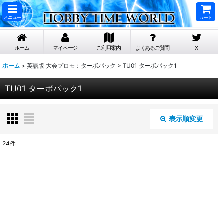
メニュー
カート
ホーム
マイページ
ご利用案内
よくあるご質問
X
ホーム
>
英語版 大会プロモ：ターボパック
>
TU01 ターボパック1
TU01 ターボパック1
表示順変更
閉じる
24
件
表示数
:
在庫あり
並び順
: