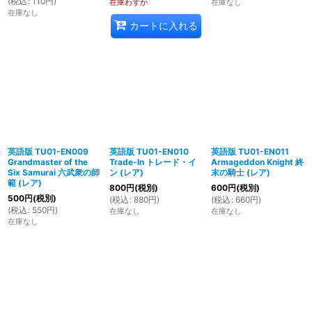
(
税込
:
110
円
)
在庫わずか
在庫なし
在庫なし
カートに入れる
英語版 TU01-EN009
英語版 TU01-EN010
英語版 TU01-EN011
Grandmaster of the
Trade-In トレード・イ
Armageddon Knight 終
Six Samurai 六武衆の師
ン (レア)
末の騎士 (レア)
範 (レア)
800
円
(税別)
600
円
(税別)
500
円
(税別)
(
税込
:
880
円
)
(
税込
:
660
円
)
(
税込
:
550
円
)
在庫なし
在庫なし
在庫なし