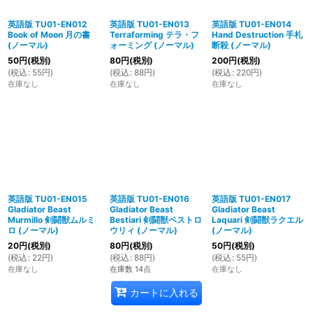
英語版 TU01-EN012
英語版 TU01-EN013
英語版 TU01-EN014
Book of Moon 月の書
Terraforming テラ・フ
Hand Destruction 手札
(ノーマル)
ォーミング (ノーマル)
断殺 (ノーマル)
50
円
(税別)
80
円
(税別)
200
円
(税別)
(
税込
:
55
円
)
(
税込
:
88
円
)
(
税込
:
220
円
)
在庫なし
在庫なし
在庫なし
英語版 TU01-EN015
英語版 TU01-EN016
英語版 TU01-EN017
Gladiator Beast
Gladiator Beast
Gladiator Beast
Murmillo 剣闘獣ムルミ
Bestiari 剣闘獣ベストロ
Laquari 剣闘獣ラクエル
ロ (ノーマル)
ウリィ (ノーマル)
(ノーマル)
20
円
(税別)
80
円
(税別)
50
円
(税別)
(
税込
:
22
円
)
(
税込
:
88
円
)
(
税込
:
55
円
)
在庫なし
在庫数 14点
在庫なし
カートに入れる