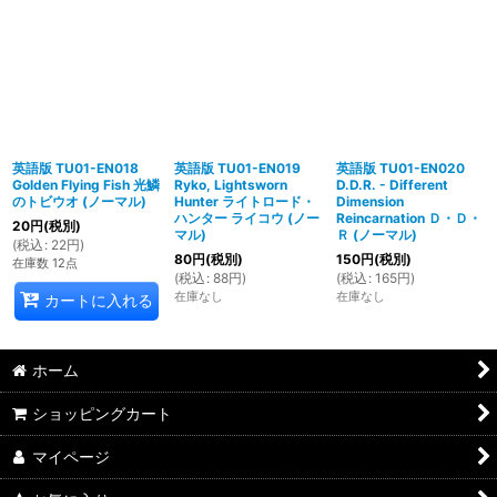
英語版 TU01-EN018
英語版 TU01-EN019
英語版 TU01-EN020
Golden Flying Fish 光鱗
Ryko, Lightsworn
D.D.R. - Different
のトビウオ (ノーマル)
Hunter ライトロード・
Dimension
ハンター ライコウ (ノー
Reincarnation Ｄ・Ｄ・
20
円
(税別)
マル)
Ｒ (ノーマル)
(
税込
:
22
円
)
80
円
(税別)
150
円
(税別)
在庫数 12点
(
税込
:
88
円
)
(
税込
:
165
円
)
在庫なし
在庫なし
カートに入れる
ホーム
ショッピングカート
マイページ