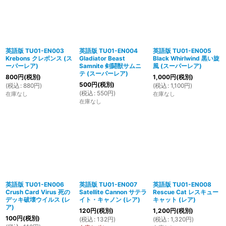
英語版 TU01-EN003
英語版 TU01-EN004
英語版 TU01-EN005
Krebons クレボンス (ス
Gladiator Beast
Black Whirlwind 黒い旋
ーパーレア)
Samnite 剣闘獣サムニ
風 (スーパーレア)
テ (スーパーレア)
800
円
(税別)
1,000
円
(税別)
500
円
(税別)
(
税込
:
880
円
)
(
税込
:
1,100
円
)
(
税込
:
550
円
)
在庫なし
在庫なし
在庫なし
英語版 TU01-EN006
英語版 TU01-EN007
英語版 TU01-EN008
Crush Card Virus 死の
Satellite Cannon サテラ
Rescue Cat レスキュー
デッキ破壊ウイルス (レ
イト・キャノン (レア)
キャット (レア)
ア)
120
円
(税別)
1,200
円
(税別)
100
円
(税別)
(
税込
:
132
円
)
(
税込
:
1,320
円
)