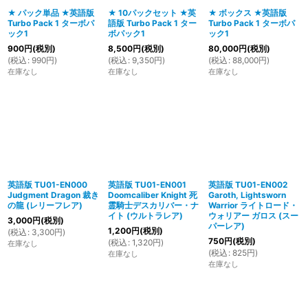
★ パック単品 ★英語版
★ 10パックセット ★英
★ ボックス ★英語版
Turbo Pack 1 ターボパ
語版 Turbo Pack 1 ター
Turbo Pack 1 ターボパ
絞り込む
ック1
ボパック1
ック1
900
円
(税別)
8,500
円
(税別)
80,000
円
(税別)
(
税込
:
990
円
)
(
税込
:
9,350
円
)
(
税込
:
88,000
円
)
在庫なし
在庫なし
在庫なし
英語版 TU01-EN000
英語版 TU01-EN001
英語版 TU01-EN002
Judgment Dragon 裁き
Doomcaliber Knight 死
Garoth, Lightsworn
の龍 (レリーフレア)
霊騎士デスカリバー・ナ
Warrior ライトロード・
イト (ウルトラレア)
ウォリアー ガロス (スー
3,000
円
(税別)
パーレア)
1,200
円
(税別)
(
税込
:
3,300
円
)
750
円
(税別)
(
税込
:
1,320
円
)
在庫なし
(
税込
:
825
円
)
在庫なし
在庫なし