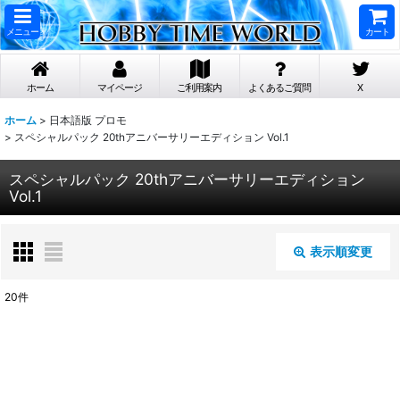
メニュー
カート
ホーム
マイページ
ご利用案内
よくあるご質問
X
ホーム
>
日本語版 プロモ
>
スペシャルパック 20thアニバーサリーエディション Vol.1
スペシャルパック 20thアニバーサリーエディション
Vol.1
表示順変更
閉じる
20
件
表示数
:
在庫あり