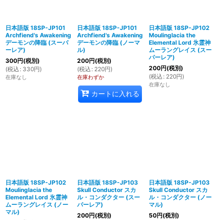
並び順
:
日本語版 18SP-JP101
日本語版 18SP-JP101
日本語版 18SP-JP102
Archfiend's Awakening
Archfiend's Awakening
Moulinglacia the
絞り込む
デーモンの降臨 (スーパ
デーモンの降臨 (ノーマ
Elemental Lord 氷霊神
ーレア)
ル)
ムーラングレイス (スー
パーレア)
300
円
(税別)
200
円
(税別)
200
円
(税別)
(
税込
:
330
円
)
(
税込
:
220
円
)
(
税込
:
220
円
)
在庫なし
在庫わずか
在庫なし
カートに入れる
日本語版 18SP-JP102
日本語版 18SP-JP103
日本語版 18SP-JP103
Moulinglacia the
Skull Conductor スカ
Skull Conductor スカ
Elemental Lord 氷霊神
ル・コンダクター (スー
ル・コンダクター (ノー
ムーラングレイス (ノー
パーレア)
マル)
マル)
200
円
(税別)
50
円
(税別)