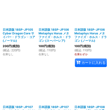
日本語版 18SP-JP105
日本語版 18SP-JP106
日本語版 18SP-JP106
Cyber Dragon Core サ
Metaphys Horus メタ
Metaphys Horus メタ
イバー・ドラゴン・コア
ファイズ・ホルス・ドラ
ファイズ・ホルス・ドラ
(ノーマル)
ゴン (スーパーレア)
ゴン (ノーマル)
200
円
(税別)
100
円
(税別)
100
円
(税別)
(
税込
:
220
円
)
(
税込
:
110
円
)
(
税込
:
110
円
)
在庫なし
在庫なし
在庫わずか
カートに入れる
日本語版 18SP-JP107
日本語版 18SP-JP107
日本語版 18SP-JP108