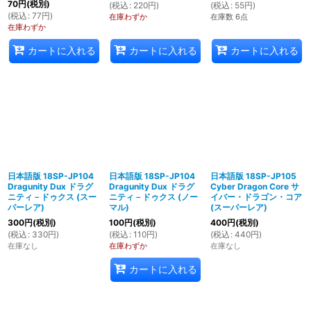
70
円
(税別)
(
税込
:
220
円
)
(
税込
:
55
円
)
(
税込
:
77
円
)
在庫わずか
在庫数 6点
在庫わずか
カートに入れる
カートに入れる
カートに入れる
日本語版 18SP-JP104
日本語版 18SP-JP104
日本語版 18SP-JP105
Dragunity Dux ドラグ
Dragunity Dux ドラグ
Cyber Dragon Core サ
ニティ－ドゥクス (スー
ニティ－ドゥクス (ノー
イバー・ドラゴン・コア
パーレア)
マル)
(スーパーレア)
300
円
(税別)
100
円
(税別)
400
円
(税別)
(
税込
:
330
円
)
(
税込
:
110
円
)
(
税込
:
440
円
)
在庫なし
在庫わずか
在庫なし
カートに入れる