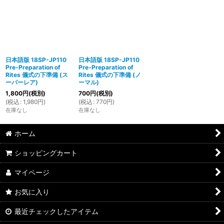
日本語版 18SP-JP110
日本語版 18SP-JP110
Pre-Preparation of
Pre-Preparation of
Rites 儀式の下準備 (ス
Rites 儀式の下準備 (ノ
ーパーレア)
ーマル)
1,800
円
(税別)
700
円
(税別)
(
税込
:
1,980
円
)
(
税込
:
770
円
)
在庫なし
在庫なし
ホーム
ショッピングカート
マイページ
お気に入り
最近チェックしたアイテム