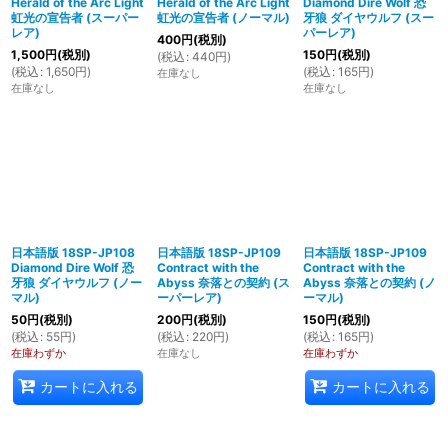
Herald of the Arc Light
Herald of the Arc Light
Diamond Dire Wolf 恐
虹光の宣告者 (スーパー
虹光の宣告者 (ノーマル)
牙狼 ダイヤウルフ (スー
レア)
パーレア)
400
円
(税別)
1,500
円
(税別)
150
円
(税別)
(
税込
:
440
円
)
(
税込
:
1,650
円
)
(
税込
:
165
円
)
在庫なし
在庫なし
在庫なし
日本語版 18SP-JP108
日本語版 18SP-JP109
日本語版 18SP-JP109
Diamond Dire Wolf 恐
Contract with the
Contract with the
牙狼 ダイヤウルフ (ノー
Abyss 奈落との契約 (ス
Abyss 奈落との契約 (ノ
マル)
ーパーレア)
ーマル)
50
円
(税別)
200
円
(税別)
150
円
(税別)
(
税込
:
55
円
)
(
税込
:
220
円
)
(
税込
:
165
円
)
在庫わずか
在庫なし
在庫わずか
カートに入れる
カートに入れる