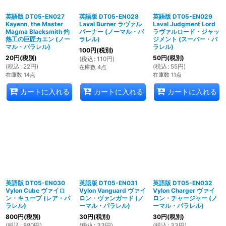
英語版 DT05-EN027
英語版 DT05-EN028
英語版 DT05-EN029
Kayenn, the Master
Laval Burner ラヴァル
Laval Judgment Lord
Magma Blacksmith 灼
バーナー (ノーマル・パ
ラヴァルロード・ジャッ
熱工の巨匠カエン (ノー
ラレル)
ジメント (スーパー・パ
マル・パラレル)
ラレル)
100
円
(税別)
20
円
(税別)
50
円
(税別)
(
税込
:
110
円
)
(
税込
:
22
円
)
(
税込
:
55
円
)
在庫数 4点
在庫数 14点
在庫数 11点
カートに入れる
カートに入れる
カートに入れる
英語版 DT05-EN030
英語版 DT05-EN031
英語版 DT05-EN032
Vylon Cube ヴァイロ
Vylon Vanguard ヴァイ
Vylon Charger ヴァイ
ン・キューブ (レア・パ
ロン・ヴァンガード (ノ
ロン・チャージャー (ノ
ラレル)
ーマル・パラレル)
ーマル・パラレル)
800
円
(税別)
30
円
(税別)
30
円
(税別)
(
税込
:
880
円
)
(
税込
:
33
円
)
(
税込
:
33
円
)