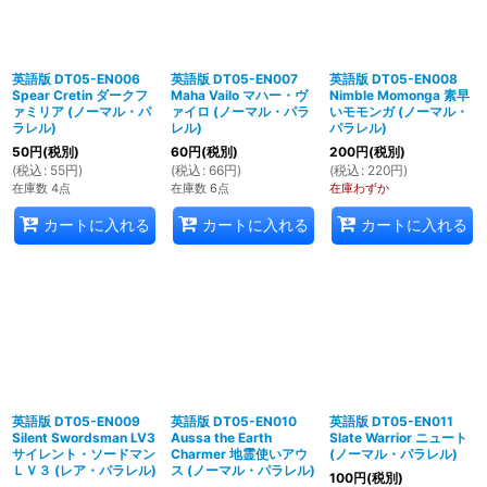
英語版 DT05-EN006
英語版 DT05-EN007
英語版 DT05-EN008
Spear Cretin ダークフ
Maha Vailo マハー・ヴ
Nimble Momonga 素早
ァミリア (ノーマル・パ
ァイロ (ノーマル・パラ
いモモンガ (ノーマル・
ラレル)
レル)
パラレル)
50
円
(税別)
60
円
(税別)
200
円
(税別)
(
税込
:
55
円
)
(
税込
:
66
円
)
(
税込
:
220
円
)
在庫数 4点
在庫数 6点
在庫わずか
カートに入れる
カートに入れる
カートに入れる
英語版 DT05-EN009
英語版 DT05-EN010
英語版 DT05-EN011
Silent Swordsman LV3
Aussa the Earth
Slate Warrior ニュート
サイレント・ソードマン
Charmer 地霊使いアウ
(ノーマル・パラレル)
ＬＶ３ (レア・パラレル)
ス (ノーマル・パラレル)
100
円
(税別)