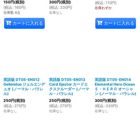
150
円
(税別)
300
円
(税別)
(
税込
:
110
円
)
(
税込
:
165
円
)
(
税込
:
330
円
)
在庫わずか
在庫数 4点
在庫なし
カートに入れる
カートに入れる
英語版 DT05-EN012
英語版 DT05-EN013
英語版 DT05-EN014
Gellenduo ジェルエンデ
Card Ejector カードエ
Elemental Hero Ocean
ュオ (ノーマル・パラレ
クスクルーダー (ノーマ
Ｅ・ＨＥＲＯ オーシャ
ル)
ル・パラレル)
ン (ノーマル・パラレル)
250
円
(税別)
250
円
(税別)
300
円
(税別)
(
税込
:
275
円
)
(
税込
:
275
円
)
(
税込
:
330
円
)
在庫なし
在庫なし
在庫なし