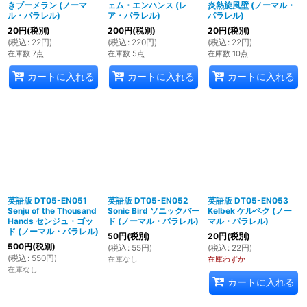
きブーメラン (ノーマ
ェム・エンハンス (レ
炎熱旋風壁 (ノーマル・
ル・パラレル)
ア・パラレル)
パラレル)
20
円
(税別)
200
円
(税別)
20
円
(税別)
(
税込
:
22
円
)
(
税込
:
220
円
)
(
税込
:
22
円
)
在庫数 7点
在庫数 5点
在庫数 10点
カートに入れる
カートに入れる
カートに入れる
英語版 DT05-EN051
英語版 DT05-EN052
英語版 DT05-EN053
Senju of the Thousand
Sonic Bird ソニックバー
Kelbek ケルベク (ノー
Hands センジュ・ゴッ
ド (ノーマル・パラレル)
マル・パラレル)
ド (ノーマル・パラレル)
50
円
(税別)
20
円
(税別)
500
円
(税別)
(
税込
:
55
円
)
(
税込
:
22
円
)
(
税込
:
550
円
)
在庫なし
在庫わずか
在庫なし
カートに入れる