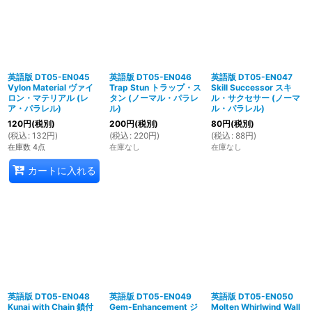
英語版 DT05-EN045
英語版 DT05-EN046
英語版 DT05-EN047
Vylon Material ヴァイ
Trap Stun トラップ・ス
Skill Successor スキ
ロン・マテリアル (レ
タン (ノーマル・パラレ
ル・サクセサー (ノーマ
ア・パラレル)
ル)
ル・パラレル)
120
円
(税別)
200
円
(税別)
80
円
(税別)
(
税込
:
132
円
)
(
税込
:
220
円
)
(
税込
:
88
円
)
在庫数 4点
在庫なし
在庫なし
カートに入れる
英語版 DT05-EN048
英語版 DT05-EN049
英語版 DT05-EN050
Kunai with Chain 鎖付
Gem-Enhancement ジ
Molten Whirlwind Wall