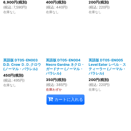
6,900
円
(税別)
400
円
(税別)
200
円
(税別)
(
税込
:
7,590
円
)
(
税込
:
440
円
)
(
税込
:
220
円
)
在庫なし
在庫なし
在庫なし
英語版 DT05-EN003
英語版 DT05-EN004
英語版 DT05-EN005
D.D. Crow Ｄ.Ｄ.クロウ
Necro Gardna ネクロ・
Level Eater レベル・ス
(ノーマル・パラレル)
ガードナー (ノーマル・
ティーラー (ノーマル・
パラレル)
パラレル)
450
円
(税別)
350
円
(税別)
200
円
(税別)
(
税込
:
495
円
)
(
税込
:
385
円
)
(
税込
:
220
円
)
在庫なし
在庫わずか
在庫なし
カートに入れる