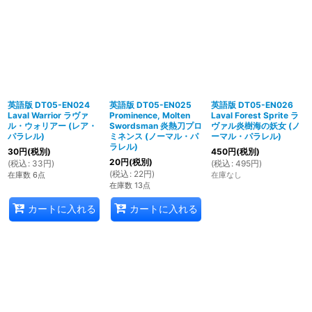
英語版 DT05-EN024
英語版 DT05-EN025
英語版 DT05-EN026
Laval Warrior ラヴァ
Prominence, Molten
Laval Forest Sprite ラ
ル・ウォリアー (レア・
Swordsman 炎熱刀プロ
ヴァル炎樹海の妖女 (ノ
パラレル)
ミネンス (ノーマル・パ
ーマル・パラレル)
ラレル)
30
円
(税別)
450
円
(税別)
20
円
(税別)
(
税込
:
33
円
)
(
税込
:
495
円
)
(
税込
:
22
円
)
在庫数 6点
在庫なし
在庫数 13点
カートに入れる
カートに入れる