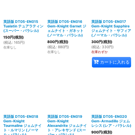
英語版 DT05-EN015
英語版 DT05-EN016
英語版 DT05-EN017
Tualatin テュアラティン
Gem-Knight Garnet ジ
Gem-Knight Sapphire
(スーパー・パラレル)
ェムナイト・ガネット
ジェムナイト・サフィア
(ノーマル・パラレル)
(ノーマル・パラレル)
150
円
(税別)
800
円
(税別)
300
円
(税別)
(
税込
:
165
円
)
(
税込
:
880
円
)
(
税込
:
330
円
)
在庫なし
在庫なし
在庫わずか
カートに入れる
英語版 DT05-EN018
英語版 DT05-EN019
英語版 DT05-EN020
Gem-Knight
Gem-Knight
Gem-Armadillo ジェム
Tourmaline ジェムナイ
Alexandrite ジェムナイ
レシス (レア・パラレル)
ト・ルマリン (ノーマ
ト・アレキサンド (スー
900
円
(税別)
ル・パラレル)
パー・パラレル)