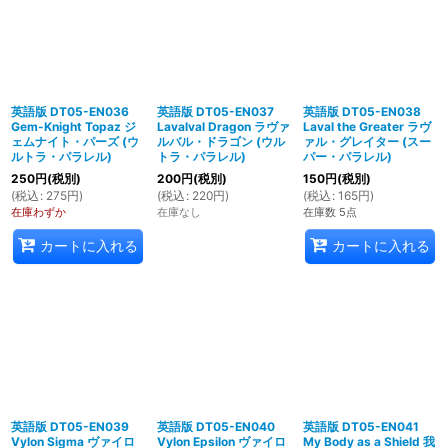
英語版 DT05-EN036
英語版 DT05-EN037
英語版 DT05-EN038
Gem-Knight Topaz ジ
Lavalval Dragon ラヴァ
Laval the Greater ラヴ
ェムナイト・パーズ (ウ
ルバル・ドラゴン (ウル
ァル・グレイター (スー
ルトラ・パラレル)
トラ・パラレル)
パー・パラレル)
250
円
(税別)
200
円
(税別)
150
円
(税別)
(
税込
:
275
円
)
(
税込
:
220
円
)
(
税込
:
165
円
)
在庫わずか
在庫なし
在庫数 5点
カートに入れる
カートに入れる
英語版 DT05-EN039
英語版 DT05-EN040
英語版 DT05-EN041
Vylon Sigma ヴァイロ
Vylon Epsilon ヴァイロ
My Body as a Shield 我