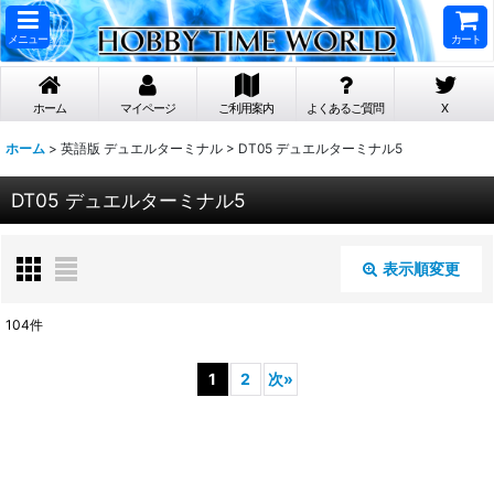
メニュー
カート
ホーム
マイページ
ご利用案内
よくあるご質問
X
ホーム
>
英語版 デュエルターミナル
>
DT05 デュエルターミナル5
DT05 デュエルターミナル5
表示順変更
閉じる
104
件
表示数
:
1
2
次
»
在庫あり
並び順
: