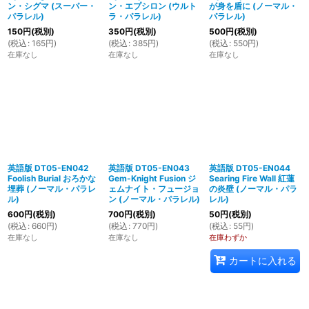
ン・シグマ (スーパー・
ン・エプシロン (ウルト
が身を盾に (ノーマル・
パラレル)
ラ・パラレル)
パラレル)
150
円
(税別)
350
円
(税別)
500
円
(税別)
(
税込
:
165
円
)
(
税込
:
385
円
)
(
税込
:
550
円
)
在庫なし
在庫なし
在庫なし
英語版 DT05-EN042
英語版 DT05-EN043
英語版 DT05-EN044
Foolish Burial おろかな
Gem-Knight Fusion ジ
Searing Fire Wall 紅蓮
埋葬 (ノーマル・パラレ
ェムナイト・フュージョ
の炎壁 (ノーマル・パラ
ル)
ン (ノーマル・パラレル)
レル)
600
円
(税別)
700
円
(税別)
50
円
(税別)
(
税込
:
660
円
)
(
税込
:
770
円
)
(
税込
:
55
円
)
在庫なし
在庫なし
在庫わずか
カートに入れる