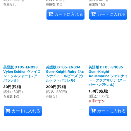
在庫なし
在庫数 11点
在庫数 11点
カートに入れる
カートに入れる
英語版 DT05-EN033
英語版 DT05-EN034
英語版 DT05-EN035
Vylon Soldier ヴァイロ
Gem-Knight Ruby ジェ
Gem-Knight
ン・ソルジャー (レア・
ムナイト・ルビーズ (ウ
Aquamarine ジェムナイ
パラレル)
ルトラ・パラレル)
ト・アクアマリナ (スー
パー・パラレル)
30
円
(税別)
200
円
(税別)
150
円
(税別)
(
税込
:
33
円
)
(
税込
:
220
円
)
(
税込
:
165
円
)
在庫数 8点
在庫なし
在庫わずか
カートに入れる
カートに入れる