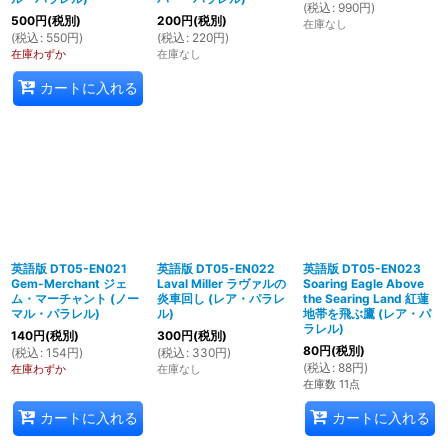
(
税込
:
990
円
)
500
円
(税別)
200
円
(税別)
在庫なし
(
税込
:
550
円
)
(
税込
:
220
円
)
在庫わずか
在庫なし
カートに入れる
英語版 DT05-EN021
英語版 DT05-EN022
英語版 DT05-EN023
Gem-Merchant ジェ
Laval Miller ラヴァルの
Soaring Eagle Above
ム・マーチャント (ノー
炎車回し (レア・パラレ
the Searing Land 紅蓮
マル・パラレル)
ル)
地帯を飛ぶ鷹 (レア・パ
ラレル)
140
円
(税別)
300
円
(税別)
80
円
(税別)
(
税込
:
154
円
)
(
税込
:
330
円
)
(
税込
:
88
円
)
在庫わずか
在庫なし
在庫数 11点
カートに入れる
カートに入れる