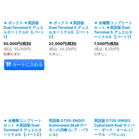
絞り込む
★ ボックス ★英語版
★ ボックス ★英語版
★ 全種類コンプリート
Duel Terminal 5 デュエ
Duel Terminal 5 デュエ
セット ★英語版 Duel
ルターミナル5 【パート
ルターミナル5 【パート
Terminal 5 デュエルタ
1】
2】
ーミナル5 【パート1】
50,000
円
(税別)
22,000
円
(税別)
7,500
円
(税別)
(
税込
:
55,000
円
)
(
税込
:
24,200
円
)
(
税込
:
8,250
円
)
在庫わずか
在庫なし
在庫なし
カートに入れる
★ 全種類コンプリート
英語版 DT05-EN001
英語版 DT05-EN002
セット ★英語版 Duel
Summoned Skull デー
Cyberdark Keel サイバ
Terminal 5 デュエルタ
モンの召喚 (レア・パラ
ー・ダーク・キール (ノ
ーミナル5 【パート2】
レル)
ーマル・パラレル)