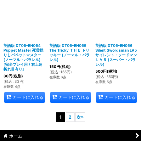
英語版 DT05-EN054
英語版 DT05-EN055
英語版 DT05-EN056
Puppet Master 死霊操
The Tricky ＴＨＥ トリ
Silent Swordsman LV5
りしパペットマスター
ッキー (ノーマル・パラ
サイレント・ソードマン
(ノーマル・パラレル)
レル)
ＬＶ５ (スーパー・パラ
[
完全プレイ用 / 右上角
レル)
150
円
(税別)
折れ目有り
]
500
円
(税別)
(
税込
:
165
円
)
30
円
(税別)
(
税込
:
550
円
)
在庫数 6点
(
税込
:
33
円
)
在庫数 5点
在庫数 4点
カートに入れる
カートに入れる
カートに入れる
1
2
次
»
ホーム