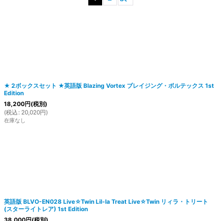
絞り込む
★ 2ボックスセット ★英語版 Blazing Vortex ブレイジング・ボルテックス 1st
Edition
18,200
円
(税別)
(
税込
:
20,020
円
)
在庫なし
英語版 BLVO-EN028 Live☆Twin Lil-la Treat Live☆Twin リィラ・トリート
(スターライトレア) 1st Edition
38,000
円
(税別)