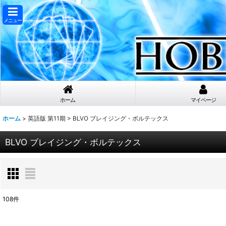
メニュー
ホーム
マイページ
ホーム
>
英語版 第11期
>
BLVO ブレイジング・ボルテックス
BLVO ブレイジング・ボルテックス
108
件
表示数
: