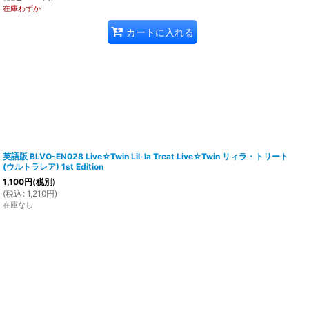
在庫わずか
カートに入れる
英語版 BLVO-EN028 Live☆Twin Lil-la Treat Live☆Twin リィラ・トリート
(ウルトラレア) 1st Edition
1,100
円
(税別)
(
税込
:
1,210
円
)
在庫なし