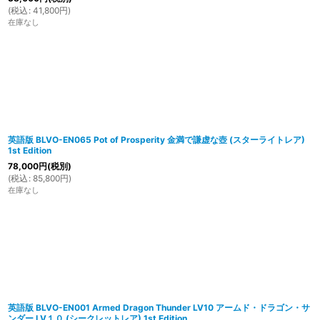
(
税込
:
41,800
円
)
在庫なし
英語版 BLVO-EN065 Pot of Prosperity 金満で謙虚な壺 (スターライトレア)
1st Edition
78,000
円
(税別)
(
税込
:
85,800
円
)
在庫なし
英語版 BLVO-EN001 Armed Dragon Thunder LV10 アームド・ドラゴン・サ
ンダー LV１０ (シークレットレア) 1st Edition