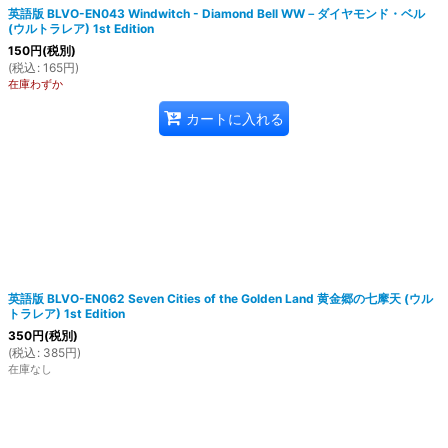
英語版 BLVO-EN043 Windwitch - Diamond Bell WW－ダイヤモンド・ベル
(ウルトラレア) 1st Edition
150
円
(税別)
(
税込
:
165
円
)
在庫わずか
カートに入れる
英語版 BLVO-EN062 Seven Cities of the Golden Land 黄金郷の七摩天 (ウル
トラレア) 1st Edition
350
円
(税別)
(
税込
:
385
円
)
在庫なし