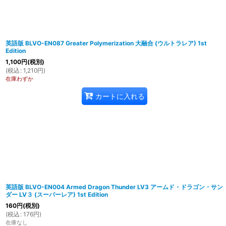
英語版 BLVO-EN087 Greater Polymerization 大融合 (ウルトラレア) 1st
Edition
1,100
円
(税別)
(
税込
:
1,210
円
)
在庫わずか
カートに入れる
英語版 BLVO-EN004 Armed Dragon Thunder LV3 アームド・ドラゴン・サン
ダー LV３ (スーパーレア) 1st Edition
160
円
(税別)
(
税込
:
176
円
)
在庫なし