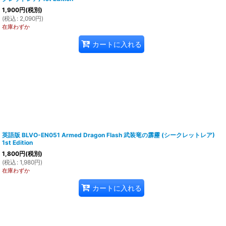
1,900
円
(税別)
(
税込
:
2,090
円
)
在庫わずか
カートに入れる
英語版 BLVO-EN051 Armed Dragon Flash 武装竜の霹靂 (シークレットレア)
1st Edition
1,800
円
(税別)
(
税込
:
1,980
円
)
在庫わずか
カートに入れる