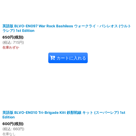
英語版 BLVO-EN097 War Rock Bashileos ウォークライ・バシレオス (ウルト
ラレア) 1st Edition
650
円
(税別)
(
税込
:
715
円
)
在庫わずか
カートに入れる
英語版 BLVO-EN010 Tri-Brigade Kitt 鉄獣戦線 キット (スーパーレア) 1st
Edition
600
円
(税別)
(
税込
:
660
円
)
在庫なし