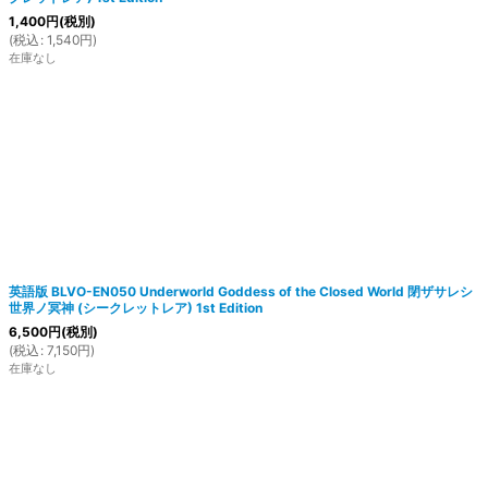
1,400
円
(税別)
(
税込
:
1,540
円
)
在庫なし
英語版 BLVO-EN050 Underworld Goddess of the Closed World 閉ザサレシ
世界ノ冥神 (シークレットレア) 1st Edition
6,500
円
(税別)
(
税込
:
7,150
円
)
在庫なし