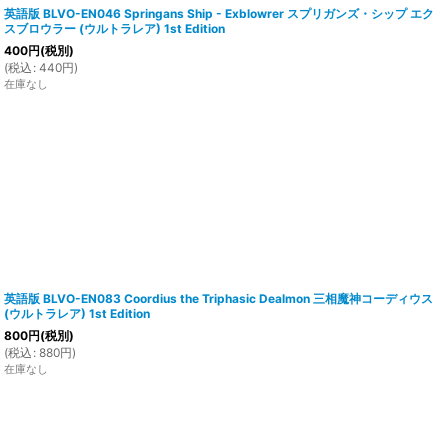
英語版 BLVO-EN046 Springans Ship - Exblowrer スプリガンズ・シップ エク
スブロウラー (ウルトラレア) 1st Edition
400
円
(税別)
(
税込
:
440
円
)
在庫なし
英語版 BLVO-EN083 Coordius the Triphasic Dealmon 三相魔神コーディウス
(ウルトラレア) 1st Edition
800
円
(税別)
(
税込
:
880
円
)
在庫なし