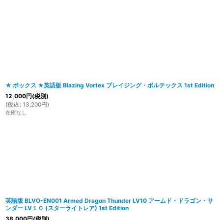
在庫あり
並び順
:
★ ボックス ★英語版 Blazing Vortex ブレイジング・ボルテックス 1st Edition
12,000
円
(税別)
(
税込
:
13,200
円
)
在庫なし
英語版 BLVO-EN001 Armed Dragon Thunder LV10 アームド・ドラゴン・サ
ンダー LV１０ (スターライトレア) 1st Edition
38,000
円
(税別)