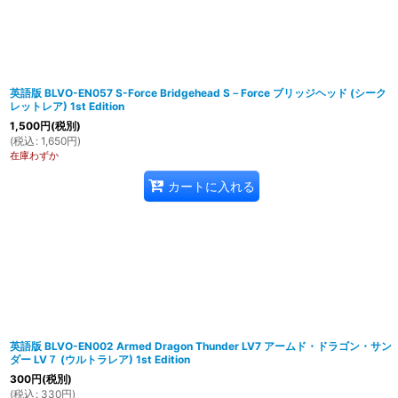
英語版 BLVO-EN057 S-Force Bridgehead S－Force ブリッジヘッド (シーク
レットレア) 1st Edition
1,500
円
(税別)
(
税込
:
1,650
円
)
在庫わずか
カートに入れる
英語版 BLVO-EN002 Armed Dragon Thunder LV7 アームド・ドラゴン・サン
ダー LV７ (ウルトラレア) 1st Edition
300
円
(税別)
(
税込
:
330
円
)