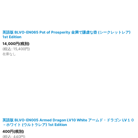
英語版 BLVO-EN065 Pot of Prosperity 金満で謙虚な壺 (シークレットレア)
1st Edition
14,000
円
(税別)
(
税込
:
15,400
円
)
在庫なし
英語版 BLVO-EN005 Armed Dragon LV10 White アームド・ドラゴン LV１０
－ホワイト (ウルトラレア) 1st Edition
400
円
(税別)
(
税込
:
440
円
)