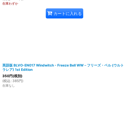
在庫わずか
カートに入れる
英語版 BLVO-EN017 Windwitch - Freeze Bell WW－フリーズ・ベル (ウルト
ラレア) 1st Edition
350
円
(税別)
(
税込
:
385
円
)
在庫なし