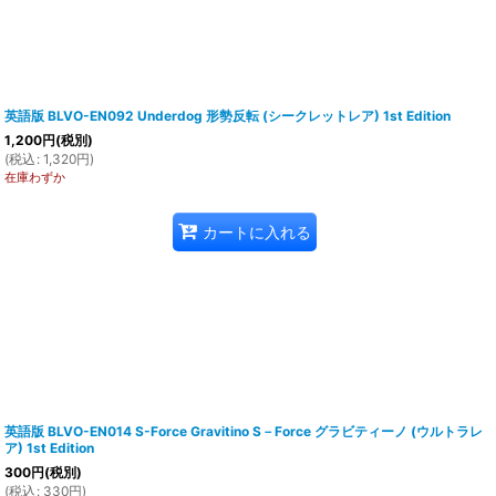
英語版 BLVO-EN092 Underdog 形勢反転 (シークレットレア) 1st Edition
1,200
円
(税別)
(
税込
:
1,320
円
)
在庫わずか
カートに入れる
英語版 BLVO-EN014 S-Force Gravitino S－Force グラビティーノ (ウルトラレ
ア) 1st Edition
300
円
(税別)
(
税込
:
330
円
)