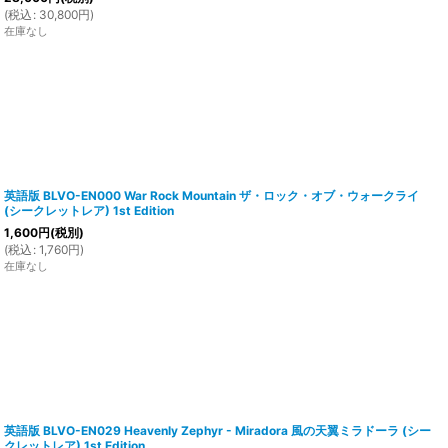
(
税込
:
30,800
円
)
在庫なし
英語版 BLVO-EN000 War Rock Mountain ザ・ロック・オブ・ウォークライ
(シークレットレア) 1st Edition
1,600
円
(税別)
(
税込
:
1,760
円
)
在庫なし
英語版 BLVO-EN029 Heavenly Zephyr - Miradora 風の天翼ミラドーラ (シー
クレットレア) 1st Edition