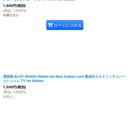
1,400
円
(税別)
(
税込
:
1,540
円
)
在庫わずか
カートに入れる
英語版 BLVO-EN040 Eldlich the Mad Golden Lord 黄金狂エルドリッチ (シー
クレットレア) 1st Edition
1,500
円
(税別)
(
税込
:
1,650
円
)
在庫なし