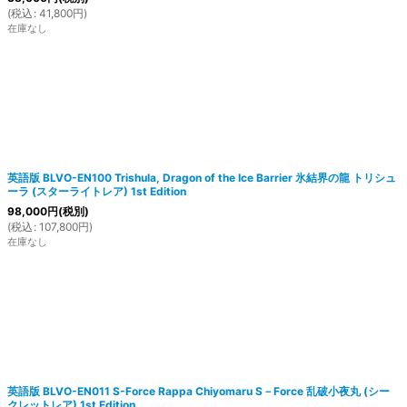
(
税込
:
41,800
円
)
在庫なし
英語版 BLVO-EN100 Trishula, Dragon of the Ice Barrier 氷結界の龍 トリシュ
ーラ (スターライトレア) 1st Edition
98,000
円
(税別)
(
税込
:
107,800
円
)
在庫なし
英語版 BLVO-EN011 S-Force Rappa Chiyomaru S－Force 乱破小夜丸 (シー
クレットレア) 1st Edition