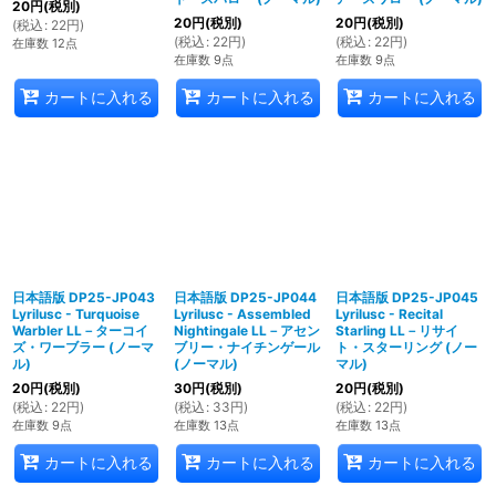
20
円
(税別)
20
円
(税別)
20
円
(税別)
(
税込
:
22
円
)
(
税込
:
22
円
)
(
税込
:
22
円
)
在庫数 12点
在庫数 9点
在庫数 9点
カートに入れる
カートに入れる
カートに入れる
日本語版 DP25-JP043
日本語版 DP25-JP044
日本語版 DP25-JP045
Lyrilusc - Turquoise
Lyrilusc - Assembled
Lyrilusc - Recital
Warbler LL－ターコイ
Nightingale LL－アセン
Starling LL－リサイ
ズ・ワーブラー (ノーマ
ブリー・ナイチンゲール
ト・スターリング (ノー
ル)
(ノーマル)
マル)
20
円
(税別)
30
円
(税別)
20
円
(税別)
(
税込
:
22
円
)
(
税込
:
33
円
)
(
税込
:
22
円
)
在庫数 9点
在庫数 13点
在庫数 13点
カートに入れる
カートに入れる
カートに入れる