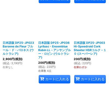
日本語版 DP25-JP023
日本語版 DP25-JP036
日本語版 DP25-JP003
Baronne de Fleur フル
Lyrilusc - Ensemblue
Hi-Speedroid Cork
ール・ド・バロネス (ウ
Robin LL－アンサンブル
Shooter HSRコルク－１
ルトラレア)
ー・ロビン (ウルトラレ
０ (スーパーレア)
ア)
2,900
円
(税別)
200
円
(税別)
200
円
(税別)
(
税込
:
3,190
円
)
(
税込
:
220
円
)
(
税込
:
220
円
)
在庫なし
在庫わずか
在庫数 4点
カートに入れる
カートに入れる