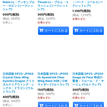
Robin LL－アンサンブル
Thrush LL－プロム・ス
－バード・コール (シー
ー・ロビン (シークレッ
ラッシュ (シークレット
クレットレア)
トレア)
レア)
1,100
円
(税別)
500
円
(税別)
300
円
(税別)
(
税込
:
1,210
円
)
(
税込
:
550
円
)
(
税込
:
330
円
)
在庫わずか
在庫なし
在庫わずか
カートに入れる
カートに入れる
日本語版 DP25-JP004
日本語版 DP25-JP005
日本語版 DP25-JP020
Crystal Clear Wing
Hi-Speedroid Clear
Sauge de Fleur 時花の
Synchro Dragon クリス
Wing Rider HSR／CW
賢者－フルール・ド・サ
タルクリアウィング・シ
ライダー (ウルトラレア)
ージュ (ウルトラレア)
ンクロ・ドラゴン (ウル
150
円
(税別)
300
円
(税別)
トラレア)
(
税込
:
165
円
)
(
税込
:
330
円
)
400
円
(税別)
在庫わずか
在庫わずか
(
税込
:
440
円
)
在庫なし
カートに入れる
カートに入れる