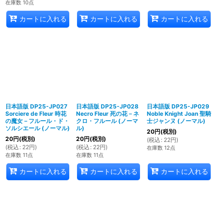
在庫数 10点
カートに入れる
カートに入れる
カートに入れる
日本語版 DP25-JP027
日本語版 DP25-JP028
日本語版 DP25-JP029
Sorciere de Fleur 時花
Necro Fleur 死の花－ネ
Noble Knight Joan 聖騎
の魔女－フルール・ド・
クロ・フルール (ノーマ
士ジャンヌ (ノーマル)
ソルシエール (ノーマル)
ル)
20
円
(税別)
20
円
(税別)
20
円
(税別)
(
税込
:
22
円
)
(
税込
:
22
円
)
(
税込
:
22
円
)
在庫数 12点
在庫数 11点
在庫数 11点
カートに入れる
カートに入れる
カートに入れる