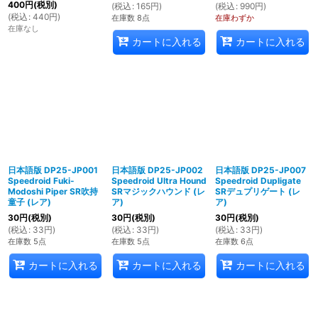
400
円
(税別)
(
税込
:
165
円
)
(
税込
:
990
円
)
(
税込
:
440
円
)
在庫数 8点
在庫わずか
在庫なし
カートに入れる
カートに入れる
日本語版 DP25-JP001
日本語版 DP25-JP002
日本語版 DP25-JP007
Speedroid Fuki-
Speedroid Ultra Hound
Speedroid Dupligate
Modoshi Piper SR吹持
SRマジックハウンド (レ
SRデュプリゲート (レ
童子 (レア)
ア)
ア)
30
円
(税別)
30
円
(税別)
30
円
(税別)
(
税込
:
33
円
)
(
税込
:
33
円
)
(
税込
:
33
円
)
在庫数 5点
在庫数 5点
在庫数 6点
カートに入れる
カートに入れる
カートに入れる