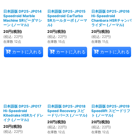
日本語版 DP25-JP014
日本語版 DP25-JP015
日本語版 DP25-JP016
Speedroid Marble
Speedroid CarTurbo
Hi-Speedroid
Machine SRビーダマシ
SRカールターボ (ノーマ
Chanbara HSRチャンバ
ーン (ノーマル)
ル)
ライダー (ノーマル)
20
円
(税別)
20
円
(税別)
20
円
(税別)
(
税込
:
22
円
)
(
税込
:
22
円
)
(
税込
:
22
円
)
在庫数 12点
在庫数 15点
在庫数 11点
カートに入れる
カートに入れる
カートに入れる
日本語版 DP25-JP017
日本語版 DP25-JP018
日本語版 DP25-JP019
Hi-Speedroid
Speed Recovery スピ
Speedlift スピードリフ
Kitedrake HSRカイドレ
ードリバース (ノーマル)
ト (ノーマル)
イク (ノーマル)
20
円
(税別)
20
円
(税別)
20
円
(税別)
(
税込
:
22
円
)
(
税込
:
22
円
)
(
税込
:
22
円
)
在庫数 12点
在庫数 12点