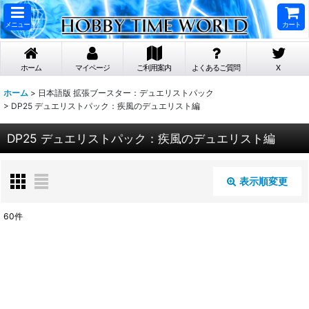
メニュー
カート
ホーム
マイページ
ご利用案内
よくあるご質問
X
ホーム
>
日本語版 拡張ブースター：デュエリストパック
>
DP25 デュエリストパック：疾風のデュエリスト編
DP25 デュエリストパック：疾風のデュエリスト編
表示順変更
閉じる
60
件
表示数
:
在庫あり
並び順
: