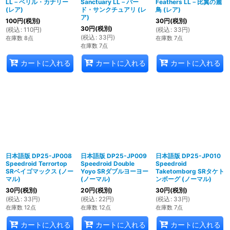
LL－ベリル・カナリー
Sanctuary LL－バー
Feathers LL－比翼の麗
(レア)
ド・サンクチュアリ (レ
鳥 (レア)
ア)
100
円
(税別)
30
円
(税別)
30
円
(税別)
(
税込
:
110
円
)
(
税込
:
33
円
)
(
税込
:
33
円
)
在庫数 8点
在庫数 7点
在庫数 7点
カートに入れる
カートに入れる
カートに入れる
日本語版 DP25-JP008
日本語版 DP25-JP009
日本語版 DP25-JP010
Speedroid Terrortop
Speedroid Double
Speedroid
SRベイゴマックス (ノー
Yoyo SRダブルヨーヨー
Taketomborg SRタケト
マル)
(ノーマル)
ンボーグ (ノーマル)
30
円
(税別)
20
円
(税別)
30
円
(税別)
(
税込
:
33
円
)
(
税込
:
22
円
)
(
税込
:
33
円
)
在庫数 12点
在庫数 12点
在庫数 7点
カートに入れる
カートに入れる
カートに入れる