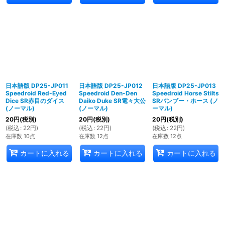
日本語版 DP25-JP011
日本語版 DP25-JP012
日本語版 DP25-JP013
Speedroid Red-Eyed
Speedroid Den-Den
Speedroid Horse Stilts
Dice SR赤目のダイス
Daiko Duke SR電々大公
SRバンブー・ホース (ノ
(ノーマル)
(ノーマル)
ーマル)
20
円
(税別)
20
円
(税別)
20
円
(税別)
(
税込
:
22
円
)
(
税込
:
22
円
)
(
税込
:
22
円
)
在庫数 10点
在庫数 12点
在庫数 12点
カートに入れる
カートに入れる
カートに入れる