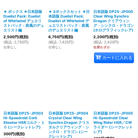
★ ボックス ★日本語版
★ 3ボックスセット ★日
日本語版 DP25-JP000
Duelist Pack: Duelist
本語版 Duelist Pack:
Clear Wing Synchro
絞り込む
of Whirlwind デュエリ
Duelist of Whirlwind デ
Dragon クリアウィン
ストパック：疾風のデュ
ュエリストパック：疾風
グ・シンクロ・ドラゴン
エリスト編
のデュエリスト編
(ホログラフィックレア)
2,500
円
(税別)
6,750
円
(税別)
2,200
円
(税別)
(
税込
:
2,750
円
)
(
税込
:
7,425
円
)
(
税込
:
2,420
円
)
在庫なし
在庫なし
在庫わずか
カートに入れる
日本語版 DP25-JP003
日本語版 DP25-JP004
日本語版 DP25-JP005
Hi-Speedroid Cork
Crystal Clear Wing
Hi-Speedroid Clear
Shooter HSRコルク－１
Synchro Dragon クリス
Wing Rider HSR／CW
０ (シークレットレア)
タルクリアウィング・シ
ライダー (シークレット
ンクロ・ドラゴン (シー
レア)
300
円
(税別)
クレットレア)