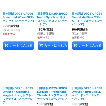
日本語版 DP25-JP006
日本語版 DP25-JP022
日本語版 DP25-JP024
Speedroid Wheel SRル
Necro Synchron ネク
Fleuret de Fleur フルー
ーレット (スーパーレア)
ロ・シンクロン (スーパ
ル・ド・フルーレ (スー
ーレア)
パーレア)
300
円
(税別)
150
円
(税別)
150
円
(税別)
(
税込
:
330
円
)
(
税込
:
165
円
)
(
税込
:
165
円
)
在庫わずか
在庫わずか
在庫数 4点
カートに入れる
カートに入れる
カートに入れる
日本語版 DP25-JP035
日本語版 DP25-JP037
日本語版 DP25-JP038
Lyrilusc - Celestine
Lyrilusc - Promenade
Lyrilusc - Bird Call LL
Wagtail LL－セレスト・
Thrush LL－プロム・ス
－バード・コール (スー
ワグテイル (スーパーレ
ラッシュ (スーパーレア)
パーレア)
ア)
150
円
(税別)
900
円
(税別)