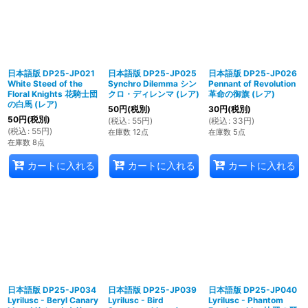
日本語版 DP25-JP021
日本語版 DP25-JP025
日本語版 DP25-JP026
White Steed of the
Synchro Dilemma シン
Pennant of Revolution
Floral Knights 花騎士団
クロ・ディレンマ (レア)
革命の御旗 (レア)
の白馬 (レア)
50
円
(税別)
30
円
(税別)
50
円
(税別)
(
税込
:
55
円
)
(
税込
:
33
円
)
(
税込
:
55
円
)
在庫数 12点
在庫数 5点
在庫数 8点
カートに入れる
カートに入れる
カートに入れる
日本語版 DP25-JP034
日本語版 DP25-JP039
日本語版 DP25-JP040
Lyrilusc - Beryl Canary
Lyrilusc - Bird
Lyrilusc - Phantom