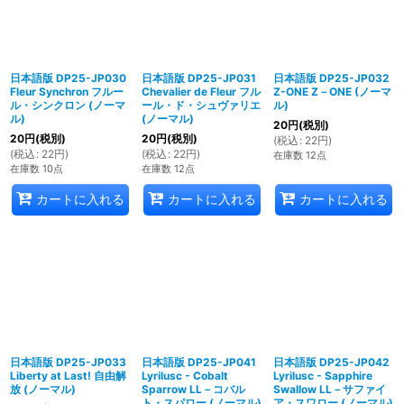
日本語版 DP25-JP030
日本語版 DP25-JP031
日本語版 DP25-JP032
Fleur Synchron フルー
Chevalier de Fleur フル
Z-ONE Z－ONE (ノーマ
ル・シンクロン (ノーマ
ール・ド・シュヴァリエ
ル)
ル)
(ノーマル)
20
円
(税別)
20
円
(税別)
20
円
(税別)
(
税込
:
22
円
)
(
税込
:
22
円
)
(
税込
:
22
円
)
在庫数 12点
在庫数 10点
在庫数 12点
カートに入れる
カートに入れる
カートに入れる
日本語版 DP25-JP033
日本語版 DP25-JP041
日本語版 DP25-JP042
Liberty at Last! 自由解
Lyrilusc - Cobalt
Lyrilusc - Sapphire
放 (ノーマル)
Sparrow LL－コバル
Swallow LL－サファイ
ト・スパロー (ノーマル)
ア・スワロー (ノーマル)