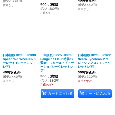
400
円
(税別)
(
税込
:
330
円
)
800
円
(税別)
(
税込
:
440
円
)
在庫なし
(
税込
:
880
円
)
在庫なし
在庫なし
日本語版 DP25-JP006
日本語版 DP25-JP020
日本語版 DP25-JP022
Speedroid Wheel SRル
Sauge de Fleur 時花の
Necro Synchron ネク
ーレット (シークレット
賢者－フルール・ド・サ
ロ・シンクロン (シーク
レア)
ージュ (シークレットレ
レットレア)
ア)
400
円
(税別)
300
円
(税別)
300
円
(税別)
(
税込
:
440
円
)
(
税込
:
330
円
)
(
税込
:
330
円
)
在庫なし
在庫わずか
在庫わずか
カートに入れる
カートに入れる