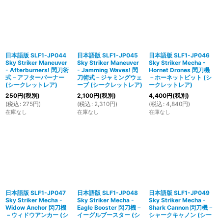
日本語版 SLF1-JP044
日本語版 SLF1-JP045
日本語版 SLF1-JP046
Sky Striker Maneuver
Sky Striker Maneuver
Sky Striker Mecha -
- Afterburners! 閃刀術
- Jamming Waves! 閃
Hornet Drones 閃刀機
式－アフターバーナー
刀術式－ジャミングウェ
－ホーネットビット (シ
(シークレットレア)
ーブ (シークレットレア)
ークレットレア)
250
円
(税別)
2,100
円
(税別)
4,400
円
(税別)
(
税込
:
275
円
)
(
税込
:
2,310
円
)
(
税込
:
4,840
円
)
在庫なし
在庫なし
在庫なし
日本語版 SLF1-JP047
日本語版 SLF1-JP048
日本語版 SLF1-JP049
Sky Striker Mecha -
Sky Striker Mecha -
Sky Striker Mecha -
Widow Anchor 閃刀機
Eagle Booster 閃刀機－
Shark Cannon 閃刀機－
－ウィドウアンカー (シ
イーグルブースター (シ
シャークキャノン (シー