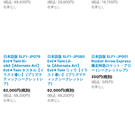
(
税込
:
48,400
円
)
(
税込
:
28,600
円
)
(
税込
:
18,700
円
)
在庫なし
在庫なし
在庫なし
日本語版 SLF1-JP079
日本語版 SLF1-JP080
日本語版 SLF1-JP001
Evil★Twin Ki-
Evil★Twin Lil-
Rocket Arrow Express
sikil【Alternate Art】
la【Alternate Art】
爆走特急ロケット・アロ
Evil★Twin キスキル【イ
Evil★Twin リィラ【イラ
ー (シークレットレア)
ラスト違い】 (プリズマ
スト違い】 (プリズマテ
350
円
(税別)
ティックシークレットレ
ィックシークレットレ
(
税込
:
385
円
)
ア)
ア)
在庫なし
62,000
円
(税別)
62,000
円
(税別)
(
税込
:
68,200
円
)
(
税込
:
68,200
円
)
在庫なし
在庫なし