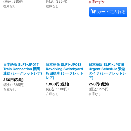
(
税込
:
385
円
)
(
税込
:
385
円
)
在庫わずか
在庫なし
在庫なし
カートに入れる
日本語版 SLF1-JP017
日本語版 SLF1-JP018
日本語版 SLF1-JP019
Train Connection 機関
Revolving Switchyard
Urgent Schedule 緊急
連結 (シークレットレア)
転回操車 (シークレット
ダイヤ (シークレットレ
レア)
ア)
350
円
(税別)
1,000
円
(税別)
250
円
(税別)
(
税込
:
385
円
)
(
税込
:
1,100
円
)
(
税込
:
275
円
)
在庫なし
在庫なし
在庫なし