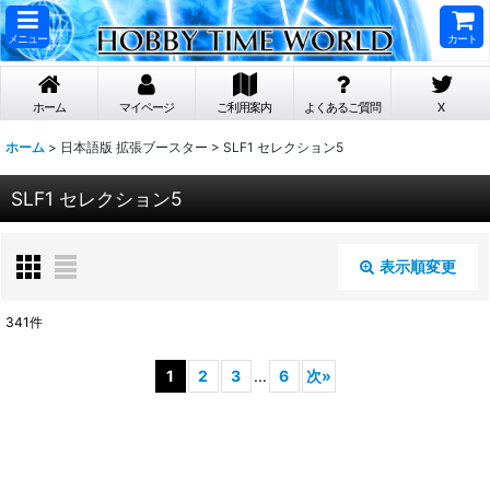
メニュー
カート
ホーム
マイページ
ご利用案内
よくあるご質問
X
ホーム
>
日本語版 拡張ブースター
>
SLF1 セレクション5
SLF1 セレクション5
表示順変更
閉じる
341
件
表示数
:
1
2
3
...
6
次
»
在庫あり
並び順
: