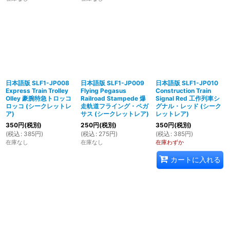
日本語版 SLF1-JP008
日本語版 SLF1-JP009
日本語版 SLF1-JP010
Express Train Trolley
Flying Pegasus
Construction Train
Olley 豪腕特急トロッコ
Railroad Stampede 爆
Signal Red 工作列車シ
ロッコ (シークレットレ
走軌道フライング・ペガ
グナル・レッド (シーク
ア)
サス (シークレットレア)
レットレア)
350
円
(税別)
250
円
(税別)
350
円
(税別)
(
税込
:
385
円
)
(
税込
:
275
円
)
(
税込
:
385
円
)
在庫なし
在庫なし
在庫わずか
カートに入れる