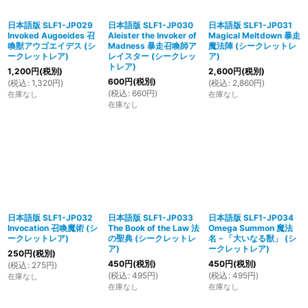
日本語版 SLF1-JP029
日本語版 SLF1-JP030
日本語版 SLF1-JP031
Invoked Augoeides 召
Aleister the Invoker of
Magical Meltdown 暴走
喚獣アウゴエイデス (シ
Madness 暴走召喚師ア
魔法陣 (シークレットレ
ークレットレア)
レイスター (シークレッ
ア)
トレア)
1,200
円
(税別)
2,600
円
(税別)
600
円
(税別)
(
税込
:
1,320
円
)
(
税込
:
2,860
円
)
(
税込
:
660
円
)
在庫なし
在庫なし
在庫なし
日本語版 SLF1-JP032
日本語版 SLF1-JP033
日本語版 SLF1-JP034
Invocation 召喚魔術 (シ
The Book of the Law 法
Omega Summon 魔法
ークレットレア)
の聖典 (シークレットレ
名－「大いなる獣」 (シ
ア)
ークレットレア)
250
円
(税別)
450
円
(税別)
450
円
(税別)
(
税込
:
275
円
)
(
税込
:
495
円
)
(
税込
:
495
円
)
在庫なし
在庫なし
在庫なし