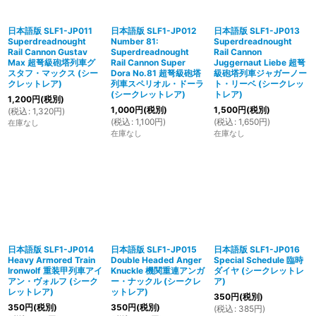
日本語版 SLF1-JP011
日本語版 SLF1-JP012
日本語版 SLF1-JP013
Superdreadnought
Number 81:
Superdreadnought
Rail Cannon Gustav
Superdreadnought
Rail Cannon
Max 超弩級砲塔列車グ
Rail Cannon Super
Juggernaut Liebe 超弩
スタフ・マックス (シー
Dora No.81 超弩級砲塔
級砲塔列車ジャガーノー
クレットレア)
列車スペリオル・ドーラ
ト・リーベ (シークレッ
(シークレットレア)
トレア)
1,200
円
(税別)
1,000
円
(税別)
1,500
円
(税別)
(
税込
:
1,320
円
)
(
税込
:
1,100
円
)
(
税込
:
1,650
円
)
在庫なし
在庫なし
在庫なし
日本語版 SLF1-JP014
日本語版 SLF1-JP015
日本語版 SLF1-JP016
Heavy Armored Train
Double Headed Anger
Special Schedule 臨時
Ironwolf 重装甲列車アイ
Knuckle 機関重連アンガ
ダイヤ (シークレットレ
アン・ヴォルフ (シーク
ー・ナックル (シークレ
ア)
レットレア)
ットレア)
350
円
(税別)
350
円
(税別)
350
円
(税別)
(
税込
:
385
円
)