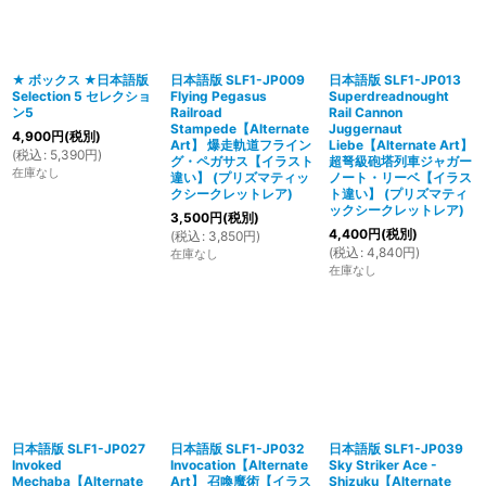
絞り込む
★ ボックス ★日本語版
日本語版 SLF1-JP009
日本語版 SLF1-JP013
Selection 5 セレクショ
Flying Pegasus
Superdreadnought
ン5
Railroad
Rail Cannon
Stampede【Alternate
Juggernaut
4,900
円
(税別)
Art】 爆走軌道フライン
Liebe【Alternate Art】
(
税込
:
5,390
円
)
グ・ペガサス【イラスト
超弩級砲塔列車ジャガー
在庫なし
違い】 (プリズマティッ
ノート・リーベ【イラス
クシークレットレア)
ト違い】 (プリズマティ
ックシークレットレア)
3,500
円
(税別)
4,400
円
(税別)
(
税込
:
3,850
円
)
(
税込
:
4,840
円
)
在庫なし
在庫なし
日本語版 SLF1-JP027
日本語版 SLF1-JP032
日本語版 SLF1-JP039
Invoked
Invocation【Alternate
Sky Striker Ace -
Mechaba【Alternate
Art】 召喚魔術【イラス
Shizuku【Alternate