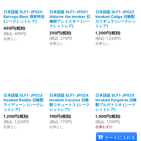
日本語版 SLF1-JP020
日本語版 SLF1-JP021
日本語版 SLF1-JP022
Barrage Blast 掃射特攻
Aleister the Invoker 召
Invoked Caliga 召喚獣
(シークレットレア)
喚師アレイスター (シー
カリギュラ (シークレッ
クレットレア)
トレア)
450
円
(税別)
250
円
(税別)
1,200
円
(税別)
(
税込
:
495
円
)
(
税込
:
275
円
)
(
税込
:
1,320
円
)
在庫なし
在庫なし
在庫なし
日本語版 SLF1-JP023
日本語版 SLF1-JP024
日本語版 SLF1-JP025
Invoked Raidjin 召喚獣
Invoked Cocytus 召喚
Invoked Purgatrio 召喚
ライディーン (シークレ
獣コキュートス (シーク
獣プルガトリオ (シーク
ットレア)
レットレア)
レットレア)
1,200
円
(税別)
700
円
(税別)
1,000
円
(税別)
(
税込
:
1,320
円
)
(
税込
:
770
円
)
(
税込
:
1,100
円
)
在庫なし
在庫なし
在庫わずか
カートに入れる