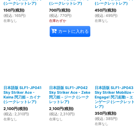
(シークレットレア)
(シークレットレア)
(シークレットレア)
150
円
(税別)
700
円
(税別)
450
円
(税別)
(
税込
:
165
円
)
(
税込
:
770
円
)
(
税込
:
495
円
)
在庫なし
在庫わずか
在庫なし
カートに入れる
日本語版 SLF1-JP041
日本語版 SLF1-JP042
日本語版 SLF1-JP043
Sky Striker Ace -
Sky Striker Ace - Zeke
Sky Striker Mobilize -
Kaina 閃刀姫－カイナ
閃刀姫－ジーク (シーク
Engage! 閃刀起動－エ
(シークレットレア)
レットレア)
ンゲージ (シークレット
レア)
2,100
円
(税別)
2,100
円
(税別)
350
円
(税別)
(
税込
:
2,310
円
)
(
税込
:
2,310
円
)
(
税込
:
385
円
)
在庫なし
在庫なし
在庫なし