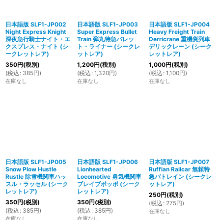
日本語版 SLF1-JP002
日本語版 SLF1-JP003
日本語版 SLF1-JP004
Night Express Knight
Super Express Bullet
Heavy Freight Train
深夜急行騎士ナイト・エ
Train 弾丸特急バレッ
Derricrane 重機貨列車
クスプレス・ナイト (シ
ト・ライナー (シークレ
デリックレーン (シーク
ークレットレア)
ットレア)
レットレア)
350
円
(税別)
1,200
円
(税別)
1,000
円
(税別)
(
税込
:
385
円
)
(
税込
:
1,320
円
)
(
税込
:
1,100
円
)
在庫なし
在庫なし
在庫なし
日本語版 SLF1-JP005
日本語版 SLF1-JP006
日本語版 SLF1-JP007
Snow Plow Hustle
Lionhearted
Ruffian Railcar 無頼特
Rustle 除雪機関車ハッ
Locomotive 勇気機関車
急バトレイン (シークレ
スル・ラッセル (シーク
ブレイブポッポ (シーク
ットレア)
レットレア)
レットレア)
250
円
(税別)
350
円
(税別)
350
円
(税別)
(
税込
:
275
円
)
(
税込
:
385
円
)
(
税込
:
385
円
)
在庫なし
在庫なし
在庫なし