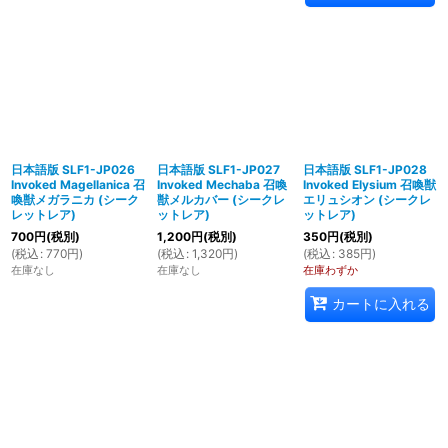
日本語版 SLF1-JP026
日本語版 SLF1-JP027
日本語版 SLF1-JP028
Invoked Magellanica 召
Invoked Mechaba 召喚
Invoked Elysium 召喚獣
喚獣メガラニカ (シーク
獣メルカバー (シークレ
エリュシオン (シークレ
レットレア)
ットレア)
ットレア)
700
円
(税別)
1,200
円
(税別)
350
円
(税別)
(
税込
:
770
円
)
(
税込
:
1,320
円
)
(
税込
:
385
円
)
在庫なし
在庫なし
在庫わずか
カートに入れる