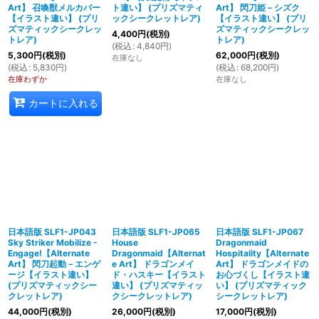
Art】 召喚獣メルカバー
ト違い】 (プリズマティ
Art】 閃刀姫－シズク
【イラスト違い】 (プリ
ックシークレットレア)
【イラスト違い】 (プリ
ズマティックシークレッ
ズマティックシークレッ
4,400
円
(税別)
トレア)
トレア)
(
税込
:
4,840
円
)
5,300
円
(税別)
62,000
円
(税別)
在庫なし
(
税込
:
5,830
円
)
(
税込
:
68,200
円
)
在庫わずか
在庫なし
カートに入れる
日本語版 SLF1-JP043
日本語版 SLF1-JP065
日本語版 SLF1-JP067
Sky Striker Mobilize -
House
Dragonmaid
Engage!【Alternate
Dragonmaid【Alternat
Hospitality【Alternate
Art】 閃刀起動－エンゲ
e Art】 ドラゴンメイ
Art】 ドラゴンメイドの
ージ【イラスト違い】
ド・ハスキー【イラスト
お心づくし【イラスト違
(プリズマティックシー
違い】 (プリズマティッ
い】 (プリズマティック
クレットレア)
クシークレットレア)
シークレットレア)
44,000
円
(税別)
26,000
円
(税別)
17,000
円
(税別)