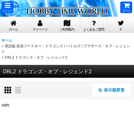
メニュー
カート
ホーム
マイページ
ご利用案内
よくあるご質問
X
ホーム
>
英語版 拡張ブースター：ドラゴンズ / バトルズ / ブラザーズ・オブ・レジェン
ド
>
DRL2 ドラゴンズ・オブ・レジェンド2
DRL2 ドラゴンズ・オブ・レジェンド2
表示順変更
閉じる
48
件
表示数
:
在庫あり