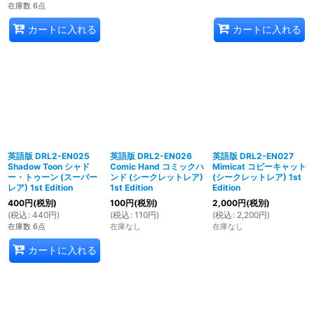
在庫数 6点
カートに入れる
カートに入れる
英語版 DRL2-EN025
英語版 DRL2-EN026
英語版 DRL2-EN027
Shadow Toon シャド
Comic Hand コミックハ
Mimicat コピーキャット
ー・トゥーン (スーパー
ンド (シークレットレア)
(シークレットレア) 1st
レア) 1st Edition
1st Edition
Edition
400
円
(税別)
100
円
(税別)
2,000
円
(税別)
(
税込
:
440
円
)
(
税込
:
110
円
)
(
税込
:
2,200
円
)
在庫数 6点
在庫なし
在庫なし
カートに入れる