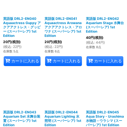
英語版 DRL2-EN040
英語版 DRL2-EN041
英語版 DRL2-EN042
Aquaactress Guppy ア
Aquaactress Arowana
Aquarium Stage 水舞台
クアアクトレス・グッピ
アクアアクトレス・アロ
(スーパーレア) 1st
ー (スーパーレア) 1st
ワナ (スーパーレア) 1st
Edition
Edition
Edition
40
円
(税別)
20
円
(税別)
20
円
(税別)
(
税込
:
44
円
)
(
税込
:
22
円
)
(
税込
:
22
円
)
在庫数 8点
在庫数 5点
在庫数 6点
カートに入れる
カートに入れる
カートに入れる
英語版 DRL2-EN043
英語版 DRL2-EN044
英語版 DRL2-EN045
Aquarium Set 水舞台装
Aquarium Lighting 水
Aqua Story - Urashima
置 (スーパーレア) 1st
照明 (スーパーレア) 1st
水物語－ウラシマ (スー
Edition
Edition
パーレア) 1st Edition