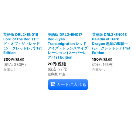
英語版 DRL2-EN016
英語版 DRL2-EN017
英語版 DRL2-EN018
Lord of the Red ロー
Red-Eyes
Paladin of Dark
ド・オブ・ザ・レッド
Transmigration レッド
Dragon 黒竜の聖騎士
(シークレットレア) 1st
アイズ・トランスマイグ
(シークレットレア) 1st
Edition
レーション (スーパーレ
Edition
ア) 1st Edition
300
円
(税別)
150
円
(税別)
20
円
(税別)
(
税込
:
330
円
)
(
税込
:
165
円
)
(
税込
:
22
円
)
在庫なし
在庫なし
在庫数 13点
カートに入れる