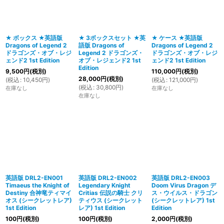
並び順
:
★ ボックス ★英語版
★ 3ボックスセット ★英
★ ケース ★英語版
Dragons of Legend 2
語版 Dragons of
Dragons of Legend 2
絞り込む
ドラゴンズ・オブ・レジ
Legend 2 ドラゴンズ・
ドラゴンズ・オブ・レジ
ェンド2 1st Edition
オブ・レジェンド2 1st
ェンド2 1st Edition
Edition
9,500
円
(税別)
110,000
円
(税別)
28,000
円
(税別)
(
税込
:
10,450
円
)
(
税込
:
121,000
円
)
(
税込
:
30,800
円
)
在庫なし
在庫なし
在庫なし
英語版 DRL2-EN001
英語版 DRL2-EN002
英語版 DRL2-EN003
Timaeus the Knight of
Legendary Knight
Doom Virus Dragon デ
Destiny 合神竜ティマイ
Critias 伝説の騎士 クリ
ス・ウイルス・ドラゴン
オス (シークレットレア)
ティウス (シークレット
(シークレットレア) 1st
1st Edition
レア) 1st Edition
Edition
100
円
(税別)
100
円
(税別)
2,000
円
(税別)