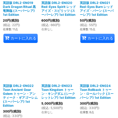
英語版 DRL2-EN019
英語版 DRL2-EN020
英語版 DRL2-EN021
Dark Dragon Ritual 黒
Red-Eyes Spirit レッド
Red-Eyes Burn レッド
竜降臨 (スーパーレア)
アイズ・スピリッツ (ス
アイズ・バーン (スーパ
1st Edition
ーパーレア) 1st Edition
ーレア) 1st Edition
20
円
(税別)
600
円
(税別)
50
円
(税別)
(
税込
:
22
円
)
(
税込
:
660
円
)
(
税込
:
55
円
)
在庫数 11点
在庫なし
在庫数 15点
カートに入れる
カートに入れる
英語版 DRL2-EN022
英語版 DRL2-EN023
英語版 DRL2-EN024
Toon Ancient Gear
Toon Kingdom トゥー
Toon Rollback トゥー
Golem トゥーン・アン
ン・キングダム (シーク
ン・ロールバック (スー
ティーク・ギアゴーレム
レットレア) 1st Edition
パーレア) 1st Edition
(スーパーレア) 1st
5,000
円
(税別)
300
円
(税別)
Edition
(
税込
:
5,500
円
)
(
税込
:
330
円
)
300
円
(税別)
在庫なし
在庫数 8点
(
税込
:
330
円
)