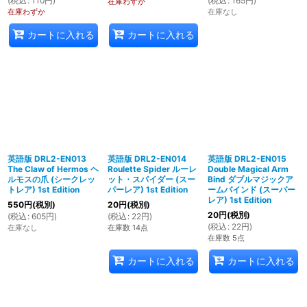
(
税込
:
110
円
)
(
税込
:
165
円
)
在庫わずか
在庫わずか
在庫なし
カートに入れる
カートに入れる
英語版 DRL2-EN013
英語版 DRL2-EN014
英語版 DRL2-EN015
The Claw of Hermos ヘ
Roulette Spider ルーレ
Double Magical Arm
ルモスの爪 (シークレッ
ット・スパイダー (スー
Bind ダブルマジックア
トレア) 1st Edition
パーレア) 1st Edition
ームバインド (スーパー
レア) 1st Edition
550
円
(税別)
20
円
(税別)
20
円
(税別)
(
税込
:
605
円
)
(
税込
:
22
円
)
(
税込
:
22
円
)
在庫なし
在庫数 14点
在庫数 5点
カートに入れる
カートに入れる