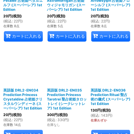
Petalelf 占術姫ペタルエ
Astromorrigan 占術姫
Arrowsylph 占術姫アロ
ルフ (スーパーレア) 1st
ウィジャモリガン (スー
ーシルフ (スーパーレア)
Edition
パーレア) 1st Edition
1st Edition
20
円
(税別)
20
円
(税別)
20
円
(税別)
(
税込
:
22
円
)
(
税込
:
22
円
)
(
税込
:
22
円
)
在庫数 8点
在庫数 5点
在庫数 8点
カートに入れる
カートに入れる
カートに入れる
英語版 DRL2-EN034
英語版 DRL2-EN035
英語版 DRL2-EN036
Prediction Princess
Prediction Princess
Prediction Ritual 聖占
Crystaldine 占術姫クリ
Tarotrei 聖占術姫タロッ
術の儀式 (スーパーレア)
スタルウンディーネ (ス
トレイ (シークレットレ
1st Edition
ーパーレア) 1st Edition
ア) 1st Edition
130
円
(税別)
20
円
(税別)
300
円
(税別)
(
税込
:
143
円
)
(
税込
:
22
円
)
(
税込
:
330
円
)
在庫わずか
在庫数 14点
在庫なし