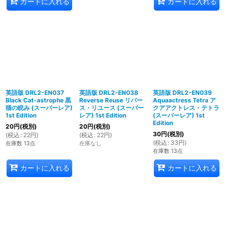
カートに入れる
カートに入れる
英語版 DRL2-EN037
英語版 DRL2-EN038
英語版 DRL2-EN039
Black Cat-astrophe 黒
Reverse Reuse リバー
Aquaactress Tetra ア
猫の睨み (スーパーレア)
ス・リユース (スーパー
クアアクトレス・テトラ
1st Edition
レア) 1st Edition
(スーパーレア) 1st
Edition
20
円
(税別)
20
円
(税別)
30
円
(税別)
(
税込
:
22
円
)
(
税込
:
22
円
)
(
税込
:
33
円
)
在庫数 13点
在庫なし
在庫数 13点
カートに入れる
カートに入れる