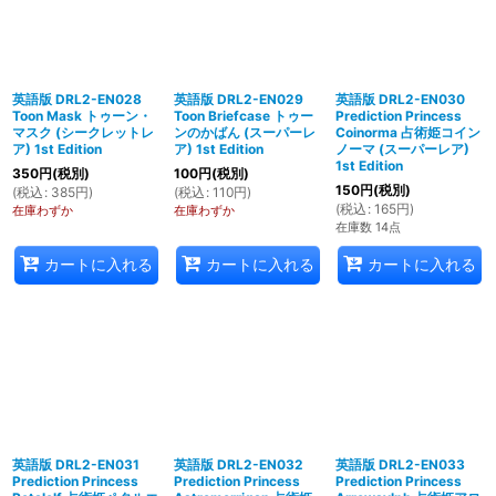
英語版 DRL2-EN028
英語版 DRL2-EN029
英語版 DRL2-EN030
Toon Mask トゥーン・
Toon Briefcase トゥー
Prediction Princess
マスク (シークレットレ
ンのかばん (スーパーレ
Coinorma 占術姫コイン
ア) 1st Edition
ア) 1st Edition
ノーマ (スーパーレア)
1st Edition
350
円
(税別)
100
円
(税別)
150
円
(税別)
(
税込
:
385
円
)
(
税込
:
110
円
)
(
税込
:
165
円
)
在庫わずか
在庫わずか
在庫数 14点
カートに入れる
カートに入れる
カートに入れる
英語版 DRL2-EN031
英語版 DRL2-EN032
英語版 DRL2-EN033
Prediction Princess
Prediction Princess
Prediction Princess