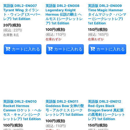
英語版 DRL2-EN007
英語版 DRL2-EN008
英語版 DRL2-EN009
Tyrant Wing タイラン
Legendary Knight
Time Magic Hammer
ト・ウィング (スーパー
Hermos 伝説の騎士 ヘ
タイムマジック・ハンマ
レア) 1st Edition
ルモス (シークレットレ
ー (シークレットレア)
ア) 1st Edition
1st Edition
20
円
(税別)
100
円
(税別)
150
円
(税別)
(
税込
:
22
円
)
(
税込
:
110
円
)
(
税込
:
165
円
)
在庫数 8点
在庫わずか
在庫わずか
カートに入れる
カートに入れる
カートに入れる
英語版 DRL2-EN010
英語版 DRL2-EN011
英語版 DRL2-EN012
Rocket Hermos
Goddess Bow 女神の聖
Red-Eyes Black
Cannon ロケット・ヘル
弓－アルテミス (シーク
Dragon Sword 真紅眼
モス・キャノン (シーク
レットレア) 1st Edition
の黒竜剣 (シークレット
レットレア) 1st Edition
レア) 1st Edition
100
円
(税別)
100
円
(税別)
150
円
(税別)
(
税込
:
110
円
)