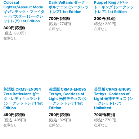
Colossal
Dark Voltanis ダーク・
Puppet King パペッ
Fighter/Assault Mode
ボルテニス (シークレッ
ト・キング (シークレッ
ギガンテック・ファイタ
トレア) 1st Edition
トレア) 1st Edition
ー／バスター (シークレ
700
円
(税別)
200
円
(税別)
ットレア) 1st Edition
(
税込
:
770
円
)
(
税込
:
220
円
)
800
円
(税別)
在庫なし
在庫なし
(
税込
:
880
円
)
在庫なし
英語版 CRMS-EN094
英語版 CRMS-EN095
英語版 CRMS-EN095
Zeta Reticulant ゼー
Tethys, Goddess of
Tethys, Goddess of
タ・レティキュラント
Light 光神テテュス (シ
Light 光神テテュス (シ
(シークレットレア) 1st
ークレットレア) 1st
ークレットレア)
Edition
Edition
Unlimited
450
円
(税別)
750
円
(税別)
700
円
(税別)
(
税込
:
495
円
)
(
税込
:
825
円
)
(
税込
:
770
円
)
在庫なし
在庫なし
在庫なし