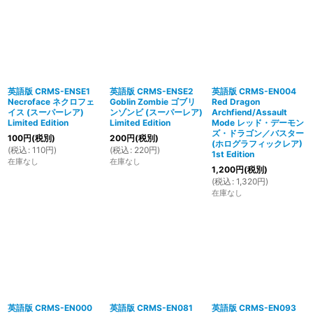
英語版 CRMS-ENSE1
英語版 CRMS-ENSE2
英語版 CRMS-EN004
Necroface ネクロフェ
Goblin Zombie ゴブリ
Red Dragon
イス (スーパーレア)
ンゾンビ (スーパーレア)
Archfiend/Assault
Limited Edition
Limited Edition
Mode レッド・デーモン
ズ・ドラゴン／バスター
100
円
(税別)
200
円
(税別)
(ホログラフィックレア)
(
税込
:
110
円
)
(
税込
:
220
円
)
1st Edition
在庫なし
在庫なし
1,200
円
(税別)
(
税込
:
1,320
円
)
在庫なし
英語版 CRMS-EN000
英語版 CRMS-EN081
英語版 CRMS-EN093