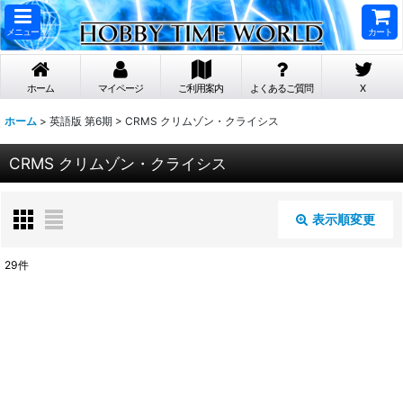
メニュー
カート
ホーム
マイページ
ご利用案内
よくあるご質問
X
ホーム
>
英語版 第6期
>
CRMS クリムゾン・クライシス
CRMS クリムゾン・クライシス
表示順変更
閉じる
29
件
表示数
:
在庫あり
並び順
: