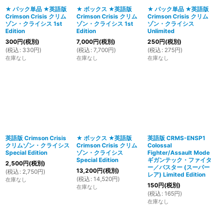
★ パック単品 ★英語版
★ ボックス ★英語版
★ パック単品 ★英語版
Crimson Crisis クリム
Crimson Crisis クリム
Crimson Crisis クリム
絞り込む
ゾン・クライシス 1st
ゾン・クライシス 1st
ゾン・クライシス
Edition
Edition
Unlimited
300
円
(税別)
7,000
円
(税別)
250
円
(税別)
(
税込
:
330
円
)
(
税込
:
7,700
円
)
(
税込
:
275
円
)
在庫なし
在庫なし
在庫なし
英語版 Crimson Crisis
★ ボックス ★英語版
英語版 CRMS-ENSP1
クリムゾン・クライシス
Crimson Crisis クリム
Colossal
Special Edition
ゾン・クライシス
Fighter/Assault Mode
Special Edition
ギガンテック・ファイタ
2,500
円
(税別)
ー／バスター (スーパー
13,200
円
(税別)
(
税込
:
2,750
円
)
レア) Limited Edition
(
税込
:
14,520
円
)
在庫なし
150
円
(税別)
在庫なし
(
税込
:
165
円
)
在庫なし