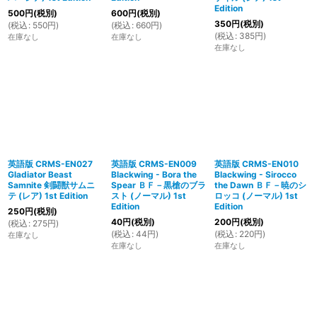
Edition
500
円
(税別)
600
円
(税別)
350
円
(税別)
(
税込
:
550
円
)
(
税込
:
660
円
)
(
税込
:
385
円
)
在庫なし
在庫なし
在庫なし
英語版 CRMS-EN027
英語版 CRMS-EN009
英語版 CRMS-EN010
Gladiator Beast
Blackwing - Bora the
Blackwing - Sirocco
Samnite 剣闘獣サムニ
Spear ＢＦ－黒槍のブラ
the Dawn ＢＦ－暁のシ
テ (レア) 1st Edition
スト (ノーマル) 1st
ロッコ (ノーマル) 1st
Edition
Edition
250
円
(税別)
40
円
(税別)
200
円
(税別)
(
税込
:
275
円
)
(
税込
:
44
円
)
(
税込
:
220
円
)
在庫なし
在庫なし
在庫なし