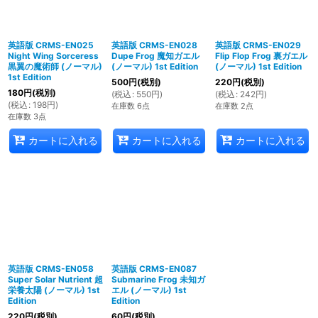
英語版 CRMS-EN025
英語版 CRMS-EN028
英語版 CRMS-EN029
Night Wing Sorceress
Dupe Frog 魔知ガエル
Flip Flop Frog 裏ガエル
黒翼の魔術師 (ノーマル)
(ノーマル) 1st Edition
(ノーマル) 1st Edition
1st Edition
500
円
(税別)
220
円
(税別)
180
円
(税別)
(
税込
:
550
円
)
(
税込
:
242
円
)
(
税込
:
198
円
)
在庫数 6点
在庫数 2点
在庫数 3点
カートに入れる
カートに入れる
カートに入れる
英語版 CRMS-EN058
英語版 CRMS-EN087
Super Solar Nutrient 超
Submarine Frog 未知ガ
栄養太陽 (ノーマル) 1st
エル (ノーマル) 1st
Edition
Edition
220
円
(税別)
60
円
(税別)