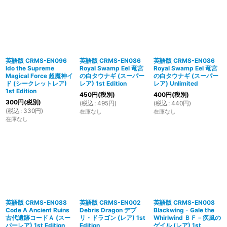
英語版 CRMS-EN096
英語版 CRMS-EN086
英語版 CRMS-EN086
Ido the Supreme
Royal Swamp Eel 竜宮
Royal Swamp Eel 竜宮
Magical Force 超魔神イ
の白タウナギ (スーパー
の白タウナギ (スーパー
ド (シークレットレア)
レア) 1st Edition
レア) Unlimited
1st Edition
450
円
(税別)
400
円
(税別)
300
円
(税別)
(
税込
:
495
円
)
(
税込
:
440
円
)
(
税込
:
330
円
)
在庫なし
在庫なし
在庫なし
英語版 CRMS-EN088
英語版 CRMS-EN002
英語版 CRMS-EN008
Code A Ancient Ruins
Debris Dragon デブ
Blackwing - Gale the
古代遺跡コードＡ (スー
リ・ドラゴン (レア) 1st
Whirlwind ＢＦ－疾風の
パーレア) 1st Edition
Edition
ゲイル (レア) 1st