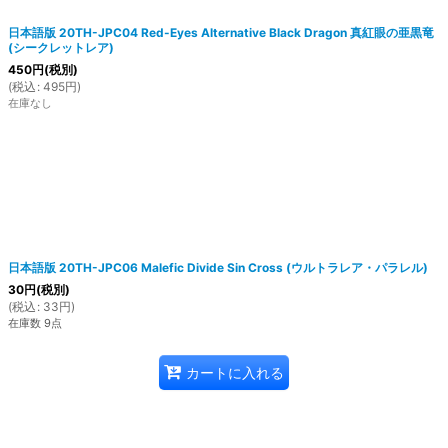
日本語版 20TH-JPC04 Red-Eyes Alternative Black Dragon 真紅眼の亜黒竜
(シークレットレア)
450
円
(税別)
(
税込
:
495
円
)
在庫なし
日本語版 20TH-JPC06 Malefic Divide Sin Cross (ウルトラレア・パラレル)
30
円
(税別)
(
税込
:
33
円
)
在庫数 9点
カートに入れる