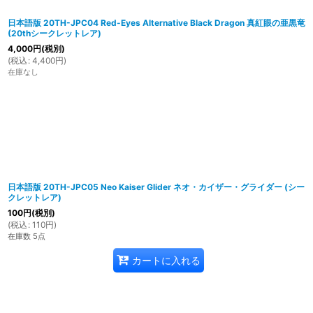
日本語版 20TH-JPC04 Red-Eyes Alternative Black Dragon 真紅眼の亜黒竜
(20thシークレットレア)
4,000
円
(税別)
(
税込
:
4,400
円
)
在庫なし
日本語版 20TH-JPC05 Neo Kaiser Glider ネオ・カイザー・グライダー (シー
クレットレア)
100
円
(税別)
(
税込
:
110
円
)
在庫数 5点
カートに入れる