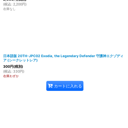
(
税込
:
2,200
円
)
在庫なし
日本語版 20TH-JPC02 Exodia, the Legendary Defender 守護神エクゾディ
ア (シークレットレア)
300
円
(税別)
(
税込
:
330
円
)
在庫わずか
カートに入れる