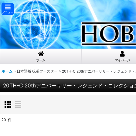
メニュー
ホーム
マイページ
ホーム
>
日本語版 拡張ブースター
>
20TH-C 20thアニバーサリー・レジェンド
20TH-C 20thアニバーサリー・レジェンド・コレクショ
201
件
表示数
: