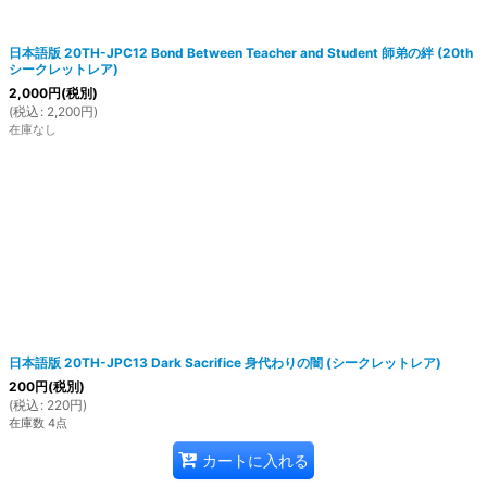
日本語版 20TH-JPC12 Bond Between Teacher and Student 師弟の絆 (20th
シークレットレア)
2,000
円
(税別)
(
税込
:
2,200
円
)
在庫なし
日本語版 20TH-JPC13 Dark Sacrifice 身代わりの闇 (シークレットレア)
200
円
(税別)
(
税込
:
220
円
)
在庫数 4点
カートに入れる