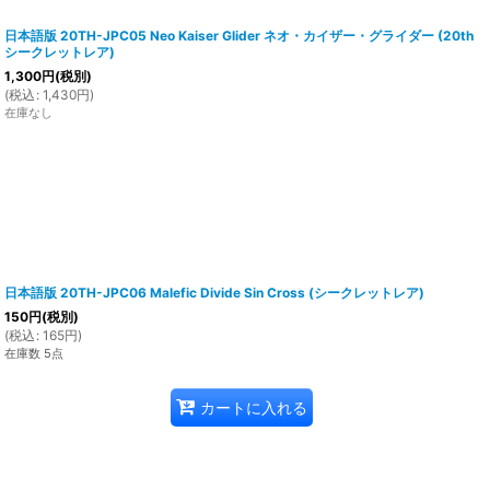
日本語版 20TH-JPC05 Neo Kaiser Glider ネオ・カイザー・グライダー (20th
シークレットレア)
1,300
円
(税別)
(
税込
:
1,430
円
)
在庫なし
日本語版 20TH-JPC06 Malefic Divide Sin Cross (シークレットレア)
150
円
(税別)
(
税込
:
165
円
)
在庫数 5点
カートに入れる