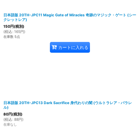
日本語版 20TH-JPC11 Magic Gate of Miracles 奇跡のマジック・ゲート (シー
クレットレア)
150
円
(税別)
(
税込
:
165
円
)
在庫数 5点
カートに入れる
日本語版 20TH-JPC13 Dark Sacrifice 身代わりの闇 (ウルトラレア・パラレ
ル)
80
円
(税別)
(
税込
:
88
円
)
在庫なし