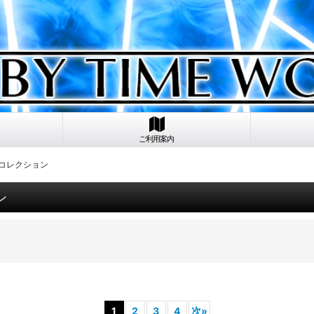
ご利用案内
・コレクション
ン
1
2
3
4
次
»