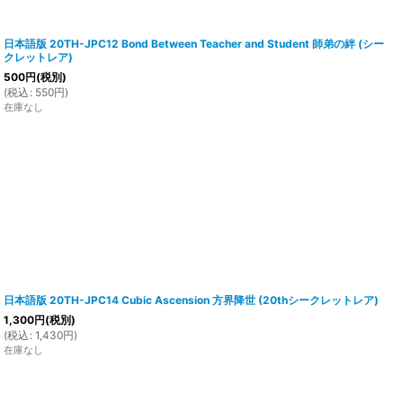
日本語版 20TH-JPC12 Bond Between Teacher and Student 師弟の絆 (シー
クレットレア)
500
円
(税別)
(
税込
:
550
円
)
在庫なし
日本語版 20TH-JPC14 Cubic Ascension 方界降世 (20thシークレットレア)
1,300
円
(税別)
(
税込
:
1,430
円
)
在庫なし