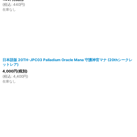
(
税込
:
440
円
)
在庫なし
日本語版 20TH-JPC03 Palladium Oracle Mana 守護神官マナ (20thシークレ
ットレア)
4,000
円
(税別)
(
税込
:
4,400
円
)
在庫なし