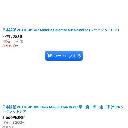
日本語版 20TH-JPC07 Malefic Selector Sin Selector (シークレットレア)
320
円
(税別)
(
税込
:
352
円
)
在庫わずか
カートに入れる
日本語版 20TH-JPC09 Dark Magic Twin Burst 黒・魔・導・連・弾 (20thシ
ークレットレア)
2,000
円
(税別)
(
税込
:
2,200
円
)
在庫なし