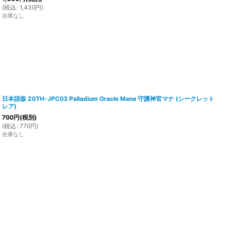
(
税込
:
1,430
円
)
在庫なし
日本語版 20TH-JPC03 Palladium Oracle Mana 守護神官マナ (シークレット
レア)
700
円
(税別)
(
税込
:
770
円
)
在庫なし