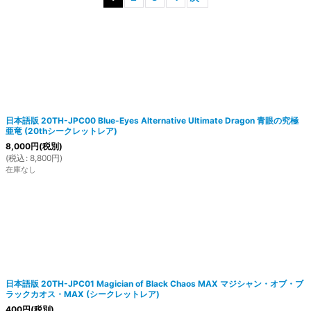
絞り込む
日本語版 20TH-JPC00 Blue-Eyes Alternative Ultimate Dragon 青眼の究極
亜竜 (20thシークレットレア)
8,000
円
(税別)
(
税込
:
8,800
円
)
在庫なし
日本語版 20TH-JPC01 Magician of Black Chaos MAX マジシャン・オブ・ブ
ラックカオス・MAX (シークレットレア)
400
円
(税別)