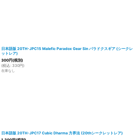
日本語版 20TH-JPC15 Malefic Paradox Gear Sin パラドクスギア (シークレ
ットレア)
300
円
(税別)
(
税込
:
330
円
)
在庫なし
日本語版 20TH-JPC17 Cubic Dharma 方界法 (20thシークレットレア)
1,300
円
(税別)