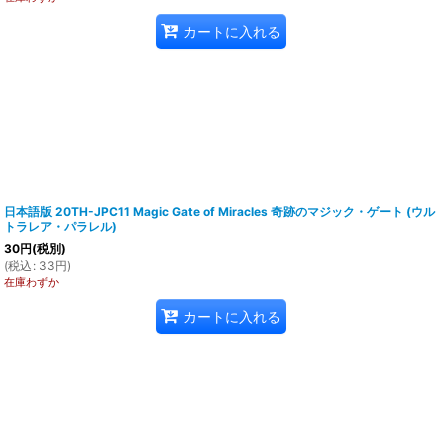
カートに入れる
日本語版 20TH-JPC11 Magic Gate of Miracles 奇跡のマジック・ゲート (ウル
トラレア・パラレル)
30
円
(税別)
(
税込
:
33
円
)
在庫わずか
カートに入れる