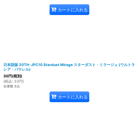
カートに入れる
日本語版 20TH-JPC10 Stardust Mirage スターダスト・ミラージュ (ウルトラ
レア・パラレル)
30
円
(税別)
(
税込
:
33
円
)
在庫数 6点
カートに入れる