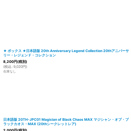
在庫あり
並び順
:
★ ボックス ★日本語版 20th Anniversary Legend Collection 20thアニバーサ
リー・レジェンド・コレクション
8,200
円
(税別)
(
税込
:
9,020
円
)
在庫なし
日本語版 20TH-JPC01 Magician of Black Chaos MAX マジシャン・オブ・ブ
ラックカオス・MAX (20thシークレットレア)
2,000
円
(税別)