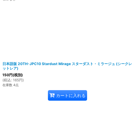
日本語版 20TH-JPC10 Stardust Mirage スターダスト・ミラージュ (シークレ
ットレア)
150
円
(税別)
(
税込
:
165
円
)
在庫数 4点
カートに入れる