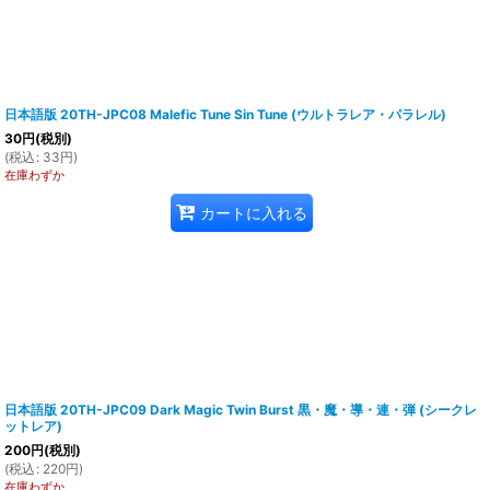
日本語版 20TH-JPC08 Malefic Tune Sin Tune (ウルトラレア・パラレル)
30
円
(税別)
(
税込
:
33
円
)
在庫わずか
カートに入れる
日本語版 20TH-JPC09 Dark Magic Twin Burst 黒・魔・導・連・弾 (シークレ
ットレア)
200
円
(税別)
(
税込
:
220
円
)
在庫わずか