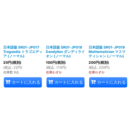
日本語版 SR01-JP017
日本語版 SR01-JP018
日本語版 SR01-JP019
Tragoedia トラゴエディ
Dandylion ダンディライ
Mathematician マスマ
ア (ノーマル)
オン (ノーマル)
ティシャン (ノーマル)
20
円
(税別)
100
円
(税別)
200
円
(税別)
(
税込
:
22
円
)
(
税込
:
110
円
)
(
税込
:
220
円
)
在庫数 9点
在庫わずか
在庫わずか
カートに入れる
カートに入れる
カートに入れる