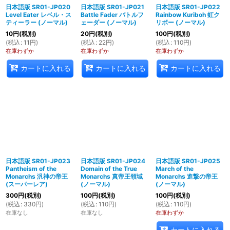
日本語版 SR01-JP020
日本語版 SR01-JP021
日本語版 SR01-JP022
Level Eater レベル・ス
Battle Fader バトルフ
Rainbow Kuriboh 虹ク
ティーラー (ノーマル)
ェーダー (ノーマル)
リボー (ノーマル)
10
円
(税別)
20
円
(税別)
100
円
(税別)
(
税込
:
11
円
)
(
税込
:
22
円
)
(
税込
:
110
円
)
在庫わずか
在庫わずか
在庫わずか
カートに入れる
カートに入れる
カートに入れる
日本語版 SR01-JP023
日本語版 SR01-JP024
日本語版 SR01-JP025
Pantheism of the
Domain of the True
March of the
Monarchs 汎神の帝王
Monarchs 真帝王領域
Monarchs 進撃の帝王
(スーパーレア)
(ノーマル)
(ノーマル)
300
円
(税別)
100
円
(税別)
100
円
(税別)
(
税込
:
330
円
)
(
税込
:
110
円
)
(
税込
:
110
円
)
在庫なし
在庫なし
在庫わずか
カートに入れる