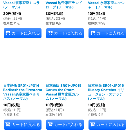
Vassal 雷帝家臣ミスラ
Vassal 地帝家臣ランド
Vassal 氷帝家臣エッシ
(ノーマル)
ローブ (ノーマル)
ャー (ノーマル)
20
円
(税別)
30
円
(税別)
10
円
(税別)
(
税込
:
22
円
)
(
税込
:
33
円
)
(
税込
:
11
円
)
在庫数 11点
在庫数 6点
在庫数 12点
カートに入れる
カートに入れる
カートに入れる
日本語版 SR01-JP014
日本語版 SR01-JP015
日本語版 SR01-JP016
Berlineth the Firestorm
Garum the Storm
Illusory Snatcher イリ
Vassal 炎帝家臣ベルリ
Vassal 風帝家臣ガルー
ュージョン・スナッチ
ネス (ノーマル)
ム (ノーマル)
(ノーマル)
10
円
(税別)
10
円
(税別)
10
円
(税別)
(
税込
:
11
円
)
(
税込
:
11
円
)
(
税込
:
11
円
)
在庫数 8点
在庫数 11点
在庫数 9点
カートに入れる
カートに入れる
カートに入れる