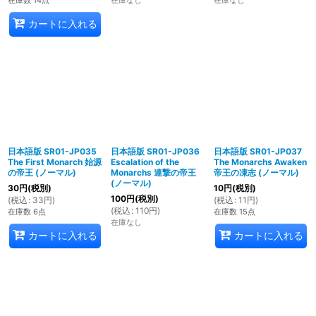
カートに入れる
日本語版 SR01-JP035
日本語版 SR01-JP036
日本語版 SR01-JP037
The First Monarch 始源
Escalation of the
The Monarchs Awaken
の帝王 (ノーマル)
Monarchs 連撃の帝王
帝王の凍志 (ノーマル)
(ノーマル)
30
円
(税別)
10
円
(税別)
100
円
(税別)
(
税込
:
33
円
)
(
税込
:
11
円
)
(
税込
:
110
円
)
在庫数 6点
在庫数 15点
在庫なし
カートに入れる
カートに入れる