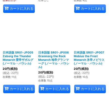
在庫わずか
在庫なし
在庫数 4点
カートに入れる
カートに入れる
日本語版 SR01-JP005
日本語版 SR01-JP006
日本語版 SR01-JP007
Zaborg the Thunder
Granmarg the Rock
Mobius the Frost
Monarch 雷帝ザボルグ
Monarch 地帝グランマ
Monarch 氷帝メビウス
(ノーマル・パラレル)
ーグ (ノーマル・パラレ
(ノーマル・パラレル)
ル)
20
円
(税別)
20
円
(税別)
20
円
(税別)
(
税込
:
22
円
)
(
税込
:
22
円
)
(
税込
:
22
円
)
在庫数 11点
在庫数 10点
在庫数 15点
カートに入れる
カートに入れる
カートに入れる