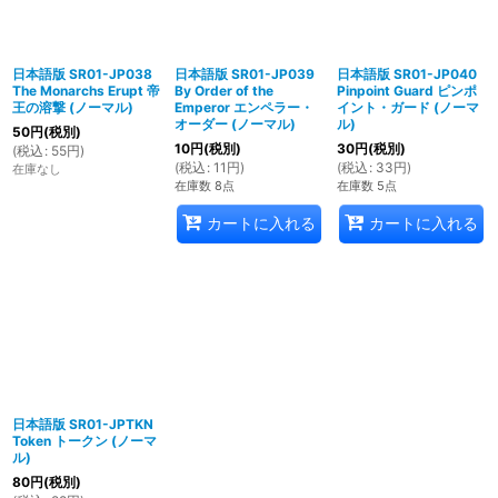
日本語版 SR01-JP038
日本語版 SR01-JP039
日本語版 SR01-JP040
The Monarchs Erupt 帝
By Order of the
Pinpoint Guard ピンポ
王の溶撃 (ノーマル)
Emperor エンペラー・
イント・ガード (ノーマ
オーダー (ノーマル)
ル)
50
円
(税別)
10
円
(税別)
30
円
(税別)
(
税込
:
55
円
)
(
税込
:
11
円
)
(
税込
:
33
円
)
在庫なし
在庫数 8点
在庫数 5点
カートに入れる
カートに入れる
日本語版 SR01-JPTKN
Token トークン (ノーマ
ル)
80
円
(税別)