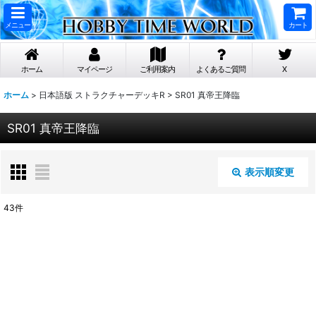
メニュー
カート
ホーム
マイページ
ご利用案内
よくあるご質問
X
ホーム
>
日本語版 ストラクチャーデッキR
>
SR01 真帝王降臨
SR01 真帝王降臨
表示順変更
閉じる
43
件
表示数
:
在庫あり
並び順
: