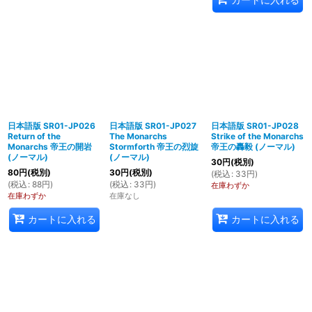
日本語版 SR01-JP026
日本語版 SR01-JP027
日本語版 SR01-JP028
Return of the
The Monarchs
Strike of the Monarchs
Monarchs 帝王の開岩
Stormforth 帝王の烈旋
帝王の轟毅 (ノーマル)
(ノーマル)
(ノーマル)
30
円
(税別)
80
円
(税別)
30
円
(税別)
(
税込
:
33
円
)
(
税込
:
88
円
)
(
税込
:
33
円
)
在庫わずか
在庫わずか
在庫なし
カートに入れる
カートに入れる