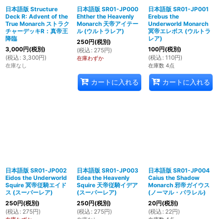
日本語版 Structure
日本語版 SR01-JP000
日本語版 SR01-JP001
Deck R: Advent of the
Ehther the Heavenly
Erebus the
絞り込む
True Monarch ストラク
Monarch 天帝アイテー
Underworld Monarch
チャーデッキR：真帝王
ル (ウルトラレア)
冥帝エレボス (ウルトラ
降臨
レア)
250
円
(税別)
3,000
円
(税別)
100
円
(税別)
(
税込
:
275
円
)
(
税込
:
3,300
円
)
(
税込
:
110
円
)
在庫わずか
在庫なし
在庫数 4点
カートに入れる
カートに入れる
日本語版 SR01-JP002
日本語版 SR01-JP003
日本語版 SR01-JP004
Eidos the Underworld
Edea the Heavenly
Caius the Shadow
Squire 冥帝従騎エイド
Squire 天帝従騎イデア
Monarch 邪帝ガイウス
ス (スーパーレア)
(スーパーレア)
(ノーマル・パラレル)
250
円
(税別)
250
円
(税別)
20
円
(税別)
(
税込
:
275
円
)
(
税込
:
275
円
)
(
税込
:
22
円
)