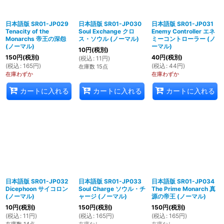
日本語版 SR01-JP029
日本語版 SR01-JP030
日本語版 SR01-JP031
Tenacity of the
Soul Exchange クロ
Enemy Controller エネ
Monarchs 帝王の深怨
ス・ソウル (ノーマル)
ミーコントローラー (ノ
(ノーマル)
ーマル)
10
円
(税別)
150
円
(税別)
40
円
(税別)
(
税込
:
11
円
)
(
税込
:
165
円
)
(
税込
:
44
円
)
在庫数 15点
在庫わずか
在庫わずか
カートに入れる
カートに入れる
カートに入れる
日本語版 SR01-JP032
日本語版 SR01-JP033
日本語版 SR01-JP034
Dicephoon サイコロン
Soul Charge ソウル・チ
The Prime Monarch 真
(ノーマル)
ャージ (ノーマル)
源の帝王 (ノーマル)
10
円
(税別)
150
円
(税別)
150
円
(税別)
(
税込
:
11
円
)
(
税込
:
165
円
)
(
税込
:
165
円
)
在庫数 14点
在庫なし
在庫なし