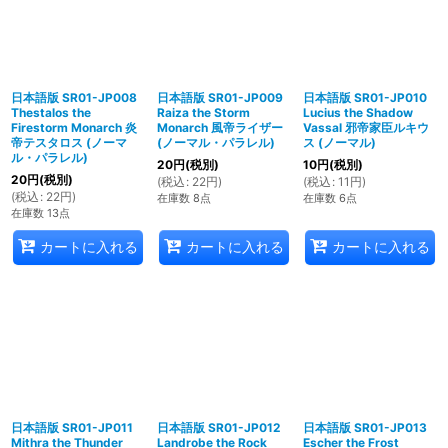
日本語版 SR01-JP008
日本語版 SR01-JP009
日本語版 SR01-JP010
Thestalos the
Raiza the Storm
Lucius the Shadow
Firestorm Monarch 炎
Monarch 風帝ライザー
Vassal 邪帝家臣ルキウ
帝テスタロス (ノーマ
(ノーマル・パラレル)
ス (ノーマル)
ル・パラレル)
20
円
(税別)
10
円
(税別)
20
円
(税別)
(
税込
:
22
円
)
(
税込
:
11
円
)
(
税込
:
22
円
)
在庫数 8点
在庫数 6点
在庫数 13点
カートに入れる
カートに入れる
カートに入れる
日本語版 SR01-JP011
日本語版 SR01-JP012
日本語版 SR01-JP013
Mithra the Thunder
Landrobe the Rock
Escher the Frost