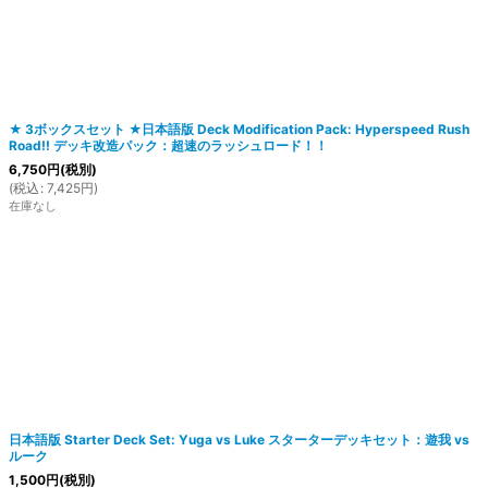
★ 3ボックスセット ★日本語版 Deck Modification Pack: Hyperspeed Rush
Road!! デッキ改造パック：超速のラッシュロード！！
絞り込む
6,750
円
(税別)
(
税込
:
7,425
円
)
在庫なし
日本語版 Starter Deck Set: Yuga vs Luke スターターデッキセット：遊我 vs
ルーク
1,500
円
(税別)