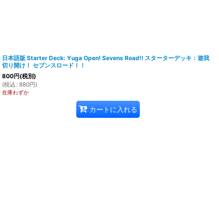
日本語版 Starter Deck: Yuga Open! Sevens Road!! スターターデッキ：遊我
切り開け！ セブンスロード！！
800
円
(税別)
(
税込
:
880
円
)
在庫わずか
カートに入れる