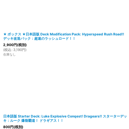
在庫あり
並び順
:
★ ボックス ★日本語版 Deck Modification Pack: Hyperspeed Rush Road!!
デッキ改造パック：超速のラッシュロード！！
2,900
円
(税別)
(
税込
:
3,190
円
)
在庫なし
日本語版 Starter Deck: Luke Explosive Conqest! Dragears!! スターターデッ
キ：ルーク 爆裂覇道！ ドラギアス！！
800
円
(税別)