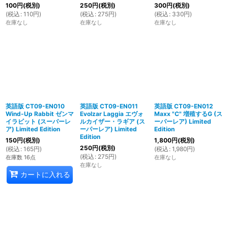
100
円
(税別)
250
円
(税別)
300
円
(税別)
(
税込
:
110
円
)
(
税込
:
275
円
)
(
税込
:
330
円
)
在庫なし
在庫なし
在庫なし
英語版 CT09-EN010
英語版 CT09-EN011
英語版 CT09-EN012
Wind-Up Rabbit ゼンマ
Evolzar Laggia エヴォ
Maxx "C" 増殖するG (ス
イラビット (スーパーレ
ルカイザー・ラギア (ス
ーパーレア) Limited
ア) Limited Edition
ーパーレア) Limited
Edition
Edition
150
円
(税別)
1,800
円
(税別)
250
円
(税別)
(
税込
:
165
円
)
(
税込
:
1,980
円
)
(
税込
:
275
円
)
在庫数 16点
在庫なし
在庫なし
カートに入れる