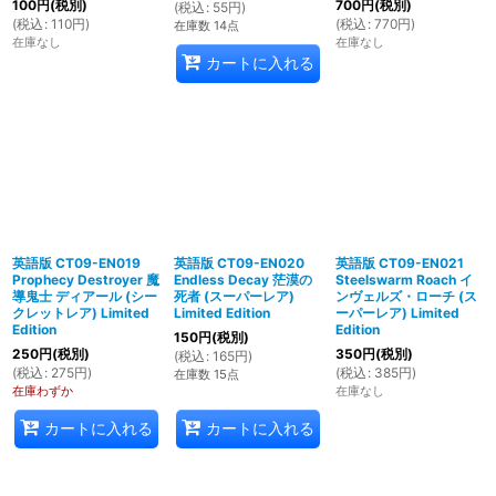
100
円
(税別)
700
円
(税別)
(
税込
:
55
円
)
(
税込
:
110
円
)
(
税込
:
770
円
)
在庫数 14点
在庫なし
在庫なし
カートに入れる
英語版 CT09-EN019
英語版 CT09-EN020
英語版 CT09-EN021
Prophecy Destroyer 魔
Endless Decay 茫漠の
Steelswarm Roach イ
導鬼士 ディアール (シー
死者 (スーパーレア)
ンヴェルズ・ローチ (ス
クレットレア) Limited
Limited Edition
ーパーレア) Limited
Edition
Edition
150
円
(税別)
250
円
(税別)
350
円
(税別)
(
税込
:
165
円
)
(
税込
:
275
円
)
(
税込
:
385
円
)
在庫数 15点
在庫わずか
在庫なし
カートに入れる
カートに入れる