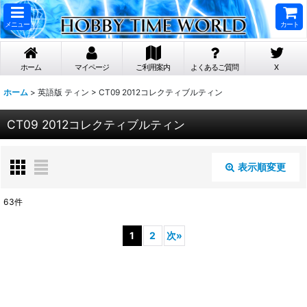
メニュー
カート
ホーム
マイページ
ご利用案内
よくあるご質問
X
ホーム
>
英語版 ティン
>
CT09 2012コレクティブルティン
CT09 2012コレクティブルティン
表示順変更
閉じる
63
件
表示数
:
1
2
次
»
在庫あり
並び順
: