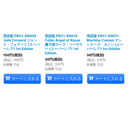
英語版 PRC1-EN009
英語版 PRC1-EN010
英語版 PRC1-EN011
Junk Forward ジャン
Fallen Angel of Roses
Machina Cannon マシ
ク・フォアード (スーパ
魔天使ローズ・ソーサラ
ンナーズ・カノン (スー
ーレア) 1st Edition
ー (スーパーレア) 1st
パーレア) 1st Edition
Edition
150
円
(税別)
30
円
(税別)
30
円
(税別)
(
税込
:
165
円
)
(
税込
:
33
円
)
(
税込
:
33
円
)
在庫数 11点
在庫数 12点
在庫数 12点
カートに入れる
カートに入れる
カートに入れる