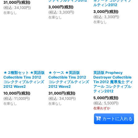
クティブルティン2012
ネアード コレクティブ
31,000
円
(税別)
ルティン2012
3,000
円
(税別)
(
税込
:
34,100
円
)
3,000
円
(税別)
(
税込
:
3,300
円
)
在庫なし
(
税込
:
3,300
円
)
在庫なし
在庫なし
★ 2種類セット ★英語版
★ ケース ★英語版
英語版 Prophecy
Collectible Tins 2012
Collectible Tins 2012
Destroyer Collectible
コレクティブルティンズ
コレクティブルティンズ
Tin 2012 魔導鬼士 ディ
2012 Wave2
2012 Wave2
アール コレクティブル
ティン2012
10,000
円
(税別)
31,000
円
(税別)
5,000
円
(税別)
(
税込
:
11,000
円
)
(
税込
:
34,100
円
)
(
税込
:
5,500
円
)
在庫なし
在庫なし
在庫わずか
カートに入れる