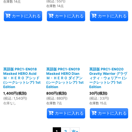
(
税込
:
55
円
)
在庫数 14点
在庫数 14点
カートに入れる
カートに入れる
カートに入れる
英語版 PRC1-EN018
英語版 PRC1-EN019
英語版 PRC1-EN020
Masked HERO Acid
Masked HERO Dian
Gravity Warrior グラヴ
Ｍ・ＨＥＲＯ アシッド
Ｍ・ＨＥＲＯ ダイアン
ィティ・ウォリアー (シ
(シークレットレア) 1st
(シークレットレア) 1st
ークレットレア) 1st
Edition
Edition
Edition
1,400
円
(税別)
800
円
(税別)
30
円
(税別)
(
税込
:
1,540
円
)
(
税込
:
880
円
)
(
税込
:
33
円
)
在庫なし
在庫数 7点
在庫数 15点
カートに入れる
カートに入れる
1
2
次
»