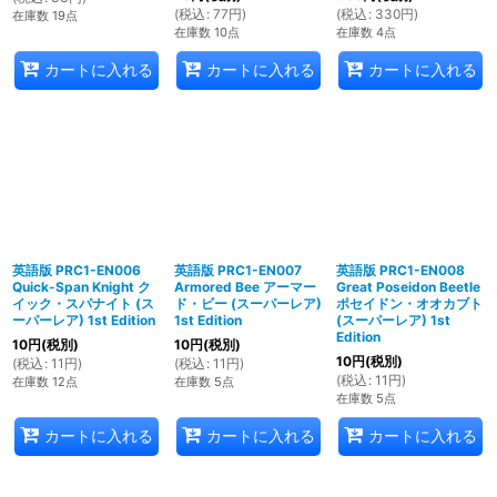
(
税込
:
77
円
)
(
税込
:
330
円
)
在庫数 19点
在庫数 10点
在庫数 4点
カートに入れる
カートに入れる
カートに入れる
英語版 PRC1-EN006
英語版 PRC1-EN007
英語版 PRC1-EN008
Quick-Span Knight ク
Armored Bee アーマー
Great Poseidon Beetle
イック・スパナイト (ス
ド・ビー (スーパーレア)
ポセイドン・オオカブト
ーパーレア) 1st Edition
1st Edition
(スーパーレア) 1st
Edition
10
円
(税別)
10
円
(税別)
10
円
(税別)
(
税込
:
11
円
)
(
税込
:
11
円
)
(
税込
:
11
円
)
在庫数 12点
在庫数 5点
在庫数 5点
カートに入れる
カートに入れる
カートに入れる