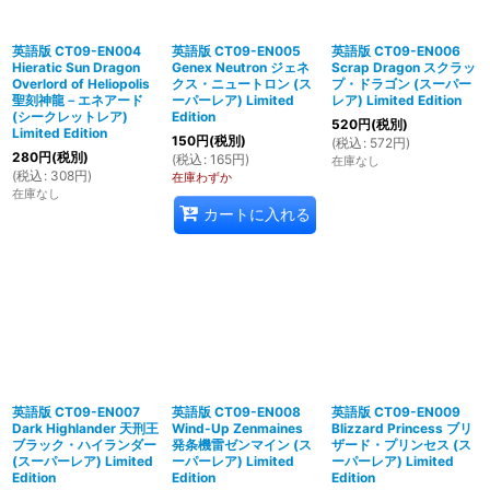
英語版 CT09-EN004
英語版 CT09-EN005
英語版 CT09-EN006
Hieratic Sun Dragon
Genex Neutron ジェネ
Scrap Dragon スクラッ
Overlord of Heliopolis
クス・ニュートロン (ス
プ・ドラゴン (スーパー
聖刻神龍－エネアード
ーパーレア) Limited
レア) Limited Edition
(シークレットレア)
Edition
520
円
(税別)
Limited Edition
150
円
(税別)
(
税込
:
572
円
)
280
円
(税別)
(
税込
:
165
円
)
在庫なし
(
税込
:
308
円
)
在庫わずか
在庫なし
カートに入れる
英語版 CT09-EN007
英語版 CT09-EN008
英語版 CT09-EN009
Dark Highlander 天刑王
Wind-Up Zenmaines
Blizzard Princess ブリ
ブラック・ハイランダー
発条機雷ゼンマイン (ス
ザード・プリンセス (ス
(スーパーレア) Limited
ーパーレア) Limited
ーパーレア) Limited
Edition
Edition
Edition