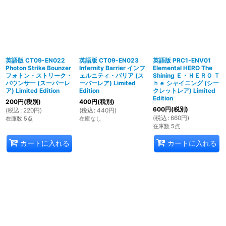
英語版 CT09-EN022
英語版 CT09-EN023
英語版 PRC1-ENV01
Photon Strike Bounzer
Infernity Barrier インフ
Elemental HERO The
フォトン・ストリーク・
ェルニティ・バリア (ス
Shining Ｅ・ＨＥＲＯ Ｔ
バウンサー (スーパーレ
ーパーレア) Limited
ｈｅ シャイニング (シー
ア) Limited Edition
Edition
クレットレア) Limited
Edition
200
円
(税別)
400
円
(税別)
600
円
(税別)
(
税込
:
220
円
)
(
税込
:
440
円
)
(
税込
:
660
円
)
在庫数 5点
在庫なし
在庫数 5点
カートに入れる
カートに入れる