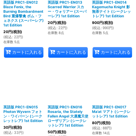
英語版 PRC1-EN012
英語版 PRC1-EN013
英語版 PRC1-EN014
Blaze Fenix, the
Scarred Warrior スカ
Kagemucha Knight 影
Burning Bombardment
ー・ウォリアー (スーパ
無茶ナイト (シークレッ
Bird 重爆撃禽 ボム・フ
ーレア) 1st Edition
トレア) 1st Edition
ェネクス (スーパーレア)
20
円
(税別)
900
円
(税別)
1st Edition
(
税込
:
22
円
)
(
税込
:
990
円
)
20
円
(税別)
在庫数 8点
在庫数 5点
(
税込
:
22
円
)
在庫数 5点
カートに入れる
カートに入れる
カートに入れる
英語版 PRC1-EN015
英語版 PRC1-EN016
英語版 PRC1-EN017
Photon Wyvern フォト
Rosaria, the Stately
Ma'at マアト (シークレ
ン・ワイバーン (シーク
Fallen Angel 大凛魔天使
ットレア) 1st Edition
レットレア) 1st Edition
ローザリアン (シークレ
80
円
(税別)
ットレア) 1st Edition
30
円
(税別)
(
税込
:
88
円
)
50
円
(税別)
(
税込
:
33
円
)
在庫数 14点