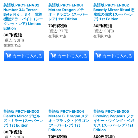
英語版 PRC1-ENV02
英語版 PRC1-EN001
英語版 PRC1-EN002
Number 34: Terror-
Meteor Dragon メテ
Beastly Mirror Ritual 悪
Byte Ｎｏ．３４ 電算
オ・ドラゴン (スーパー
魔鏡の儀式 (スーパーレ
機獣テラ・バイト (シー
レア) 1st Edition
ア) 1st Edition
クレットレア) Limited
70
円
(税別)
30
円
(税別)
Edition
(
税込
:
77
円
)
(
税込
:
33
円
)
30
円
(税別)
在庫数 12点
在庫数 19点
(
税込
:
33
円
)
在庫数 15点
カートに入れる
カートに入れる
カートに入れる
英語版 PRC1-EN003
英語版 PRC1-EN004
英語版 PRC1-EN005
Fiend's Mirror デビル
Meteor B. Dragon メテ
Firewing Pegasus ファ
ズ・ミラー (スーパーレ
オ・ブラック・ドラゴン
イヤー・ウイング・ペガ
ア) 1st Edition
(スーパーレア) 1st
サス (スーパーレア) 1st
Edition
Edition
30
円
(税別)
70
円
(税別)
300
円
(税別)
(
税込
:
33
円
)