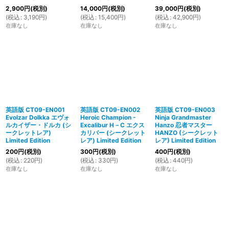
2,900
円
(税別)
14,000
円
(税別)
39,000
円
(税別)
(
税込
:
3,190
円
)
(
税込
:
15,400
円
)
(
税込
:
42,900
円
)
在庫なし
在庫なし
在庫なし
英語版 CT09-EN001
英語版 CT09-EN002
英語版 CT09-EN003
Evolzar Dolkka エヴォ
Heroic Champion -
Ninja Grandmaster
ルカイザー・ドルカ (シ
Excalibur H－C エクス
Hanzo 忍者マスター
ークレットレア)
カリバー (シークレット
HANZO (シークレット
Limited Edition
レア) Limited Edition
レア) Limited Edition
200
円
(税別)
300
円
(税別)
400
円
(税別)
(
税込
:
220
円
)
(
税込
:
330
円
)
(
税込
:
440
円
)
在庫なし
在庫なし
在庫なし