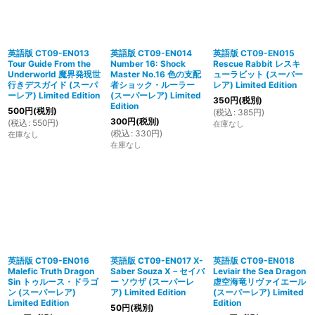
英語版 CT09-EN013
英語版 CT09-EN014
英語版 CT09-EN015
Tour Guide From the
Number 16: Shock
Rescue Rabbit レスキ
Underworld 魔界発現世
Master No.16 色の支配
ューラビット (スーパー
行きデスガイド (スーパ
者ショック・ルーラー
レア) Limited Edition
ーレア) Limited Edition
(スーパーレア) Limited
350
円
(税別)
Edition
500
円
(税別)
(
税込
:
385
円
)
300
円
(税別)
(
税込
:
550
円
)
在庫なし
(
税込
:
330
円
)
在庫なし
在庫なし
英語版 CT09-EN016
英語版 CT09-EN017 X-
英語版 CT09-EN018
Malefic Truth Dragon
Saber Souza X－セイバ
Leviair the Sea Dragon
Sin トゥルース・ドラゴ
ー ソウザ (スーパーレ
虚空海竜リヴァイエール
ン (スーパーレア)
ア) Limited Edition
(スーパーレア) Limited
Limited Edition
Edition
50
円
(税別)