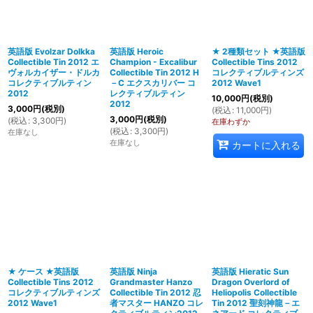
絞り込む
英語版 Evolzar Dolkka
英語版 Heroic
★ 2種類セット ★英語版
Collectible Tin 2012 エ
Champion - Excalibur
Collectible Tins 2012
ヴォルカイザー・ドルカ
Collectible Tin 2012 H
コレクティブルティンズ
コレクティブルティン
－C エクスカリバー コ
2012 Wave1
2012
レクティブルティン
10,000
円
(税別)
2012
3,000
円
(税別)
(
税込
:
11,000
円
)
3,000
円
(税別)
(
税込
:
3,300
円
)
在庫わずか
(
税込
:
3,300
円
)
在庫なし
在庫なし
カートに入れる
★ ケース ★英語版
英語版 Ninja
英語版 Hieratic Sun
Collectible Tins 2012
Grandmaster Hanzo
Dragon Overlord of
コレクティブルティンズ
Collectible Tin 2012 忍
Heliopolis Collectible
2012 Wave1
者マスター HANZO コレ
Tin 2012 聖刻神龍－エ