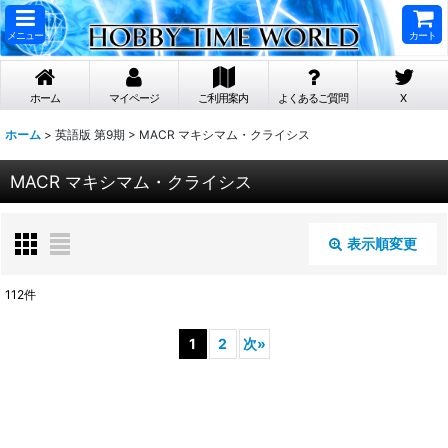
メニュー
カート
ホーム
マイページ
ご利用案内
よくあるご質問
X
ホーム
>
英語版 第9期
>
MACR マキシマム・クライシス
MACR マキシマム・クライシス
表示順変更
閉じる
112
件
表示数
:
1
2
次
»
在庫あり
並び順
: