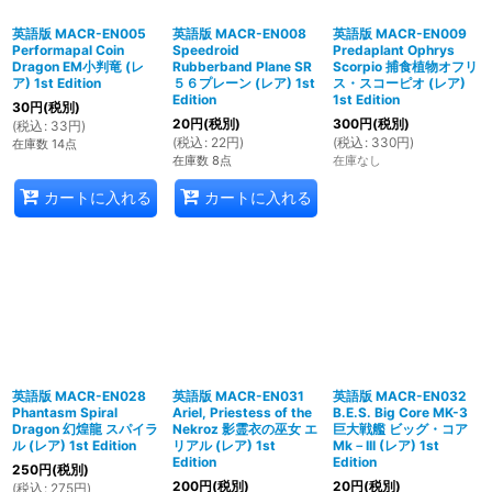
英語版 MACR-EN005
英語版 MACR-EN008
英語版 MACR-EN009
Performapal Coin
Speedroid
Predaplant Ophrys
Dragon EM小判竜 (レ
Rubberband Plane SR
Scorpio 捕食植物オフリ
ア) 1st Edition
５６プレーン (レア) 1st
ス・スコーピオ (レア)
Edition
1st Edition
30
円
(税別)
20
円
(税別)
300
円
(税別)
(
税込
:
33
円
)
(
税込
:
22
円
)
(
税込
:
330
円
)
在庫数 14点
在庫数 8点
在庫なし
カートに入れる
カートに入れる
英語版 MACR-EN028
英語版 MACR-EN031
英語版 MACR-EN032
Phantasm Spiral
Ariel, Priestess of the
B.E.S. Big Core MK-3
Dragon 幻煌龍 スパイラ
Nekroz 影霊衣の巫女 エ
巨大戦艦 ビッグ・コア
ル (レア) 1st Edition
リアル (レア) 1st
Mk－III (レア) 1st
Edition
Edition
250
円
(税別)
200
円
(税別)
20
円
(税別)
(
税込
:
275
円
)