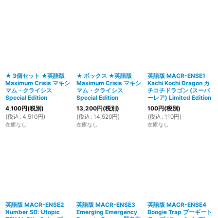
★ 3個セット ★英語版
★ ボックス ★英語版
英語版 MACR-ENSE1
Maximum Crisis マキシ
Maximum Crisis マキシ
Kachi Kochi Dragon カ
マム・クライシス
マム・クライシス
チコチドラゴン (スーパ
Special Edition
Special Edition
ーレア) Limited Edition
4,100
円
(税別)
13,200
円
(税別)
100
円
(税別)
(
税込
:
4,510
円
)
(
税込
:
14,520
円
)
(
税込
:
110
円
)
在庫なし
在庫なし
在庫なし
英語版 MACR-ENSE2
英語版 MACR-ENSE3
英語版 MACR-ENSE4
Number S0: Utopic
Emerging Emergency
Boogie Trap ブーギート