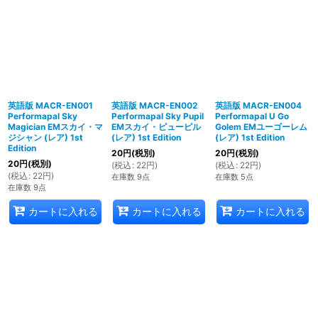
英語版 MACR-EN001
英語版 MACR-EN002
英語版 MACR-EN004
Performapal Sky
Performapal Sky Pupil
Performapal U Go
Magician EMスカイ・マ
EMスカイ・ピューピル
Golem EMユーゴーレム
ジシャン (レア) 1st
(レア) 1st Edition
(レア) 1st Edition
Edition
20
円
(税別)
20
円
(税別)
20
円
(税別)
(
税込
:
22
円
)
(
税込
:
22
円
)
(
税込
:
22
円
)
在庫数 9点
在庫数 5点
在庫数 9点
カートに入れる
カートに入れる
カートに入れる