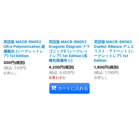
英語版 MACR-EN052
英語版 MACR-EN053
英語版 MACR-EN063
Ultra Polymerization 超
Dragonic Diagram ドラ
Duelist Alliance デュエ
越融合 (シークレットレ
ゴニックD (シークレッ
リスト・アドベント (シ
ア) 1st Edition
トレア) 1st Edition
[
各
ークレットレア) 1st
種初期傷有り
]
Edition
300
円
(税別)
4,200
円
(税別)
1,600
円
(税別)
(
税込
:
330
円
)
(
税込
:
4,620
円
)
(
税込
:
1,760
円
)
在庫なし
在庫わずか
在庫なし
カートに入れる