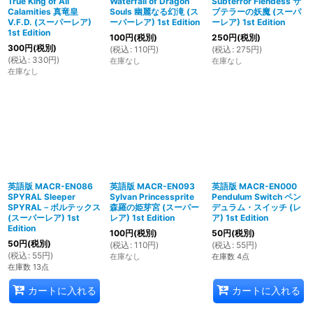
True King of All
Waterfall of Dragon
Subterror Fiendess サ
Calamities 真竜皇
Souls 幽麗なる幻滝 (ス
ブテラーの妖魔 (スーパ
V.F.D. (スーパーレア)
ーパーレア) 1st Edition
ーレア) 1st Edition
1st Edition
100
円
(税別)
250
円
(税別)
300
円
(税別)
(
税込
:
110
円
)
(
税込
:
275
円
)
(
税込
:
330
円
)
在庫なし
在庫なし
在庫なし
英語版 MACR-EN086
英語版 MACR-EN093
英語版 MACR-EN000
SPYRAL Sleeper
Sylvan Princessprite
Pendulum Switch ペン
SPYRAL－ボルテックス
森羅の姫芽宮 (スーパー
デュラム・スイッチ (レ
(スーパーレア) 1st
レア) 1st Edition
ア) 1st Edition
Edition
100
円
(税別)
50
円
(税別)
50
円
(税別)
(
税込
:
110
円
)
(
税込
:
55
円
)
(
税込
:
55
円
)
在庫なし
在庫数 4点
在庫数 13点
カートに入れる
カートに入れる