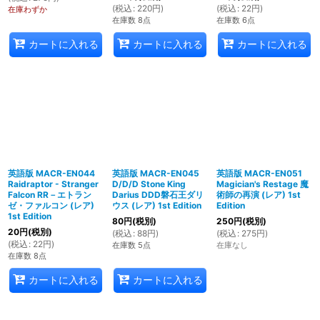
(
税込
:
220
円
)
(
税込
:
22
円
)
在庫わずか
在庫数 8点
在庫数 6点
カートに入れる
カートに入れる
カートに入れる
英語版 MACR-EN044
英語版 MACR-EN045
英語版 MACR-EN051
Raidraptor - Stranger
D/D/D Stone King
Magician's Restage 魔
Falcon RR－エトラン
Darius DDD磐石王ダリ
術師の再演 (レア) 1st
ゼ・ファルコン (レア)
ウス (レア) 1st Edition
Edition
1st Edition
80
円
(税別)
250
円
(税別)
20
円
(税別)
(
税込
:
88
円
)
(
税込
:
275
円
)
(
税込
:
22
円
)
在庫数 5点
在庫なし
在庫数 8点
カートに入れる
カートに入れる