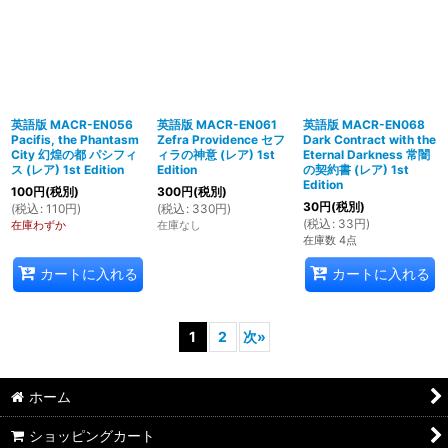
英語版 MACR-EN056
英語版 MACR-EN061
英語版 MACR-EN068
Pacifis, the Phantasm
Zefra Providence セフ
Dark Contract with the
City 幻煌の都 パシフィ
ィラの神意 (レア) 1st
Eternal Darkness 常闇
ス (レア) 1st Edition
Edition
の契約書 (レア) 1st
Edition
100
円
(税別)
300
円
(税別)
30
円
(税別)
(
税込
:
110
円
)
(
税込
:
330
円
)
(
税込
:
33
円
)
在庫わずか
在庫なし
在庫数 4点
カートに入れる
カートに入れる
1
2
次
»
ホーム
ショッピングカート