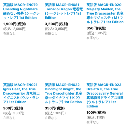
英語版 MACR-EN079
英語版 MACR-EN081
英語版 MACR-EN020
Unending Nightmare
Tornado Dragon 竜巻竜
Majesty Maiden, the
醒めない悪夢 (シークレ
(シークレットレア) 1st
True Dracocaster 真竜
ットレア) 1st Edition
Edition
導士マジェスティM (ウ
ルトラレア) 1st Edition
1,900
円
(税別)
3,500
円
(税別)
350
円
(税別)
(
税込
:
2,090
円
)
(
税込
:
3,850
円
)
(
税込
:
385
円
)
在庫なし
在庫なし
在庫なし
英語版 MACR-EN021
英語版 MACR-EN022
英語版 MACR-EN023
Ignis Heat, the True
Dinomight Knight, the
Dreiath III, the True
Dracowarrior 真竜戦士
True Dracofighter 真竜
Dracocavalry General
イグニスH (ウルトラレ
拳士ダイナマイトK (ウ
真竜騎将ドライアスIII世
ア) 1st Edition
ルトラレア) 1st Edition
(ウルトラレア) 1st
Edition
300
円
(税別)
350
円
(税別)
100
円
(税別)
(
税込
:
330
円
)
(
税込
:
385
円
)
(
税込
:
110
円
)
在庫なし
在庫なし
在庫なし