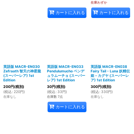
在庫わずか
カートに入れる
カートに入れる
英語版 MACR-EN030
英語版 MACR-EN033
英語版 MACR-EN038
Zefraath 智天の神星龍
Pendulumucho ペンデ
Fairy Tail - Luna 妖精伝
(スーパーレア) 1st
ュラムーチョ (スーパー
姫－カグヤ (スーパーレ
Edition
レア) 1st Edition
ア) 1st Edition
200
円
(税別)
30
円
(税別)
300
円
(税別)
(
税込
:
220
円
)
(
税込
:
33
円
)
(
税込
:
330
円
)
在庫なし
在庫数 7点
在庫なし
カートに入れる