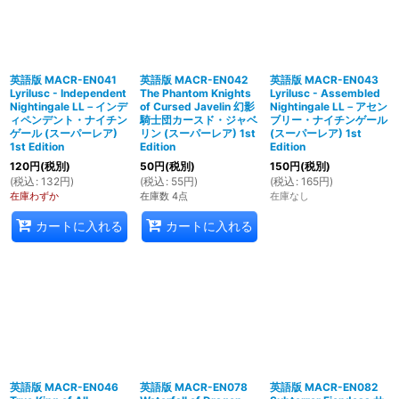
英語版 MACR-EN041
英語版 MACR-EN042
英語版 MACR-EN043
Lyrilusc - Independent
The Phantom Knights
Lyrilusc - Assembled
Nightingale LL－インデ
of Cursed Javelin 幻影
Nightingale LL－アセン
ィペンデント・ナイチン
騎士団カースド・ジャベ
ブリー・ナイチンゲール
ゲール (スーパーレア)
リン (スーパーレア) 1st
(スーパーレア) 1st
1st Edition
Edition
Edition
120
円
(税別)
50
円
(税別)
150
円
(税別)
(
税込
:
132
円
)
(
税込
:
55
円
)
(
税込
:
165
円
)
在庫わずか
在庫数 4点
在庫なし
カートに入れる
カートに入れる
英語版 MACR-EN046
英語版 MACR-EN078
英語版 MACR-EN082