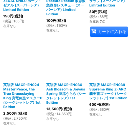
ZEXAL SNo.0 ホープ・
Rescute Rescue 緊急救
ラップ (スーパーレア)
ゼアル (スーパーレア)
急救命レスキュー (スー
Limited Edition
Limited Edition
パーレア) Limited
80
円
(税別)
Edition
150
円
(税別)
(
税込
:
88
円
)
100
円
(税別)
(
税込
:
165
円
)
在庫数 7点
(
税込
:
110
円
)
在庫なし
在庫なし
カートに入れる
英語版 MACR-EN024
英語版 MACR-EN036
英語版 MACR-EN039
Master Peace, the
Ash Blossom & Joyous
Supreme King Z-ARC
True Dracoslaying
Spring 灰流うらら (シー
覇王龍ズァーク (シーク
King 真竜剣皇マスターP
クレットレア) 1st
レットレア) 1st Edition
(シークレットレア) 1st
Edition
600
円
(税別)
Edition
13,500
円
(税別)
(
税込
:
660
円
)
2,500
円
(税別)
(
税込
:
14,850
円
)
在庫なし
(
税込
:
2,750
円
)
在庫なし
在庫なし