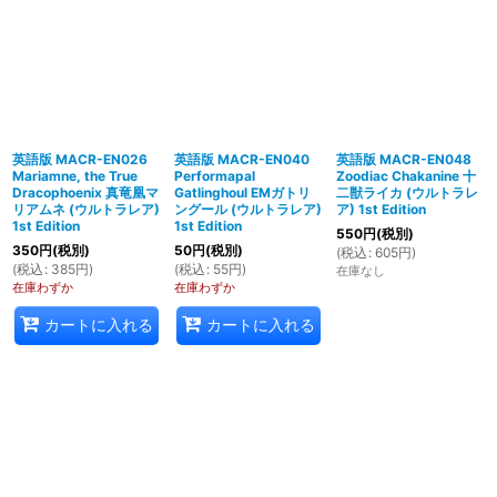
英語版 MACR-EN026
英語版 MACR-EN040
英語版 MACR-EN048
Mariamne, the True
Performapal
Zoodiac Chakanine 十
Dracophoenix 真竜凰マ
Gatlinghoul EMガトリ
二獣ライカ (ウルトラレ
リアムネ (ウルトラレア)
ングール (ウルトラレア)
ア) 1st Edition
1st Edition
1st Edition
550
円
(税別)
350
円
(税別)
50
円
(税別)
(
税込
:
605
円
)
(
税込
:
385
円
)
(
税込
:
55
円
)
在庫なし
在庫わずか
在庫わずか
カートに入れる
カートに入れる