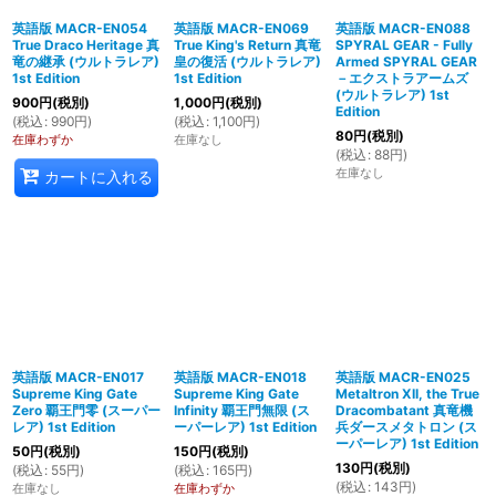
英語版 MACR-EN054
英語版 MACR-EN069
英語版 MACR-EN088
True Draco Heritage 真
True King's Return 真竜
SPYRAL GEAR - Fully
竜の継承 (ウルトラレア)
皇の復活 (ウルトラレア)
Armed SPYRAL GEAR
1st Edition
1st Edition
－エクストラアームズ
(ウルトラレア) 1st
900
円
(税別)
1,000
円
(税別)
Edition
(
税込
:
990
円
)
(
税込
:
1,100
円
)
80
円
(税別)
在庫わずか
在庫なし
(
税込
:
88
円
)
在庫なし
カートに入れる
英語版 MACR-EN017
英語版 MACR-EN018
英語版 MACR-EN025
Supreme King Gate
Supreme King Gate
Metaltron XII, the True
Zero 覇王門零 (スーパー
Infinity 覇王門無限 (ス
Dracombatant 真竜機
レア) 1st Edition
ーパーレア) 1st Edition
兵ダースメタトロン (ス
ーパーレア) 1st Edition
50
円
(税別)
150
円
(税別)
130
円
(税別)
(
税込
:
55
円
)
(
税込
:
165
円
)
(
税込
:
143
円
)
在庫なし
在庫わずか