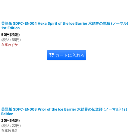
英語版 SDFC-EN004 Hexa Spirit of the Ice Barrier 氷結界の霜精 (ノーマル)
1st Edition
50
円
(税別)
(
税込
:
55
円
)
在庫わずか
カートに入れる
英語版 SDFC-EN008 Prior of the Ice Barrier 氷結界の伝道師 (ノーマル) 1st
Edition
20
円
(税別)
(
税込
:
22
円
)
在庫数 9点