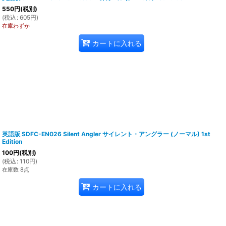
550
円
(税別)
(
税込
:
605
円
)
在庫わずか
カートに入れる
英語版 SDFC-EN026 Silent Angler サイレント・アングラー (ノーマル) 1st
Edition
100
円
(税別)
(
税込
:
110
円
)
在庫数 8点
カートに入れる