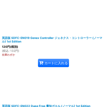
英語版 SDFC-EN019 Genex Controller ジェネクス・コントローラー (ノーマ
ル) 1st Edition
120
円
(税別)
(
税込
:
132
円
)
在庫わずか
カートに入れる
英語版 SDFC-EN022 Dupe Frog 魔知ガエル (ノーマル) 1st Edition