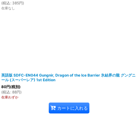
(
税込
:
385
円
)
在庫なし
英語版 SDFC-EN044 Gungnir, Dragon of the Ice Barrier 氷結界の龍 グングニ
ール (スーパーレア) 1st Edition
80
円
(税別)
(
税込
:
88
円
)
在庫わずか
カートに入れる