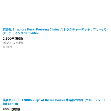
在庫あり
並び順
:
英語版 Structure Deck: Freezing Chains ストラクチャーデッキ：フリージン
グ・チェインズ 1st Edition
2,500
円
(税別)
(
税込
:
2,750
円
)
在庫なし
英語版 SDFC-EN005 Zuijin of the Ice Barrier 氷結界の随身 (ウルトラレア)
1st Edition
400
円
(税別)