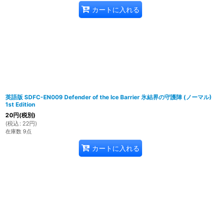
カートに入れる
英語版 SDFC-EN009 Defender of the Ice Barrier 氷結界の守護陣 (ノーマル)
1st Edition
20
円
(税別)
(
税込
:
22
円
)
在庫数 9点
カートに入れる