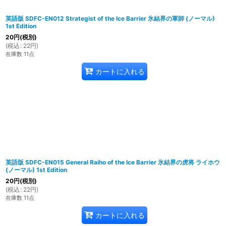
英語版 SDFC-EN012 Strategist of the Ice Barrier 氷結界の軍師 (ノーマル)
1st Edition
20
円
(税別)
(
税込
:
22
円
)
在庫数 11点
カートに入れる
英語版 SDFC-EN015 General Raiho of the Ice Barrier 氷結界の虎将 ライホウ
(ノーマル) 1st Edition
20
円
(税別)
(
税込
:
22
円
)
在庫数 11点
カートに入れる