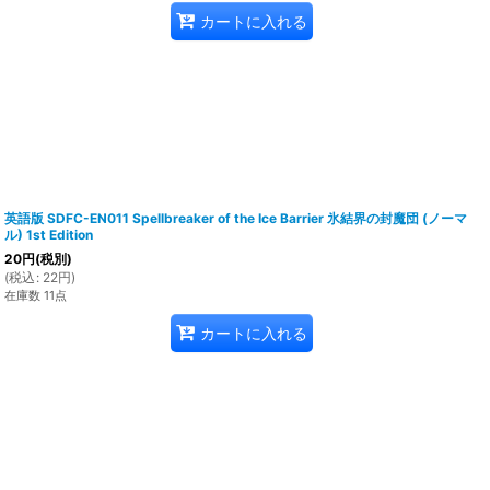
カートに入れる
英語版 SDFC-EN011 Spellbreaker of the Ice Barrier 氷結界の封魔団 (ノーマ
ル) 1st Edition
20
円
(税別)
(
税込
:
22
円
)
在庫数 11点
カートに入れる