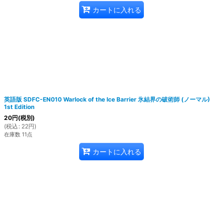
カートに入れる
英語版 SDFC-EN010 Warlock of the Ice Barrier 氷結界の破術師 (ノーマル)
1st Edition
20
円
(税別)
(
税込
:
22
円
)
在庫数 11点
カートに入れる