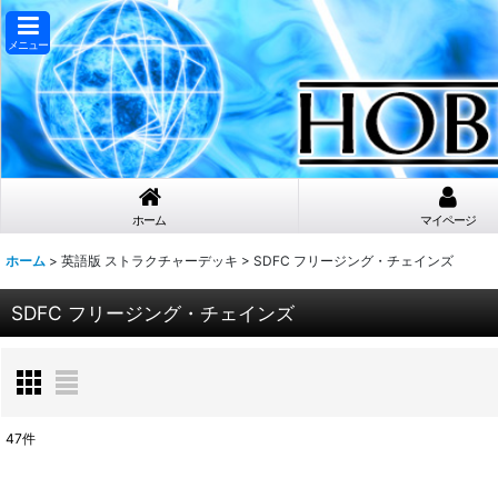
メニュー
ホーム
マイページ
ホーム
>
英語版 ストラクチャーデッキ
>
SDFC フリージング・チェインズ
SDFC フリージング・チェインズ
47
件
表示数
: