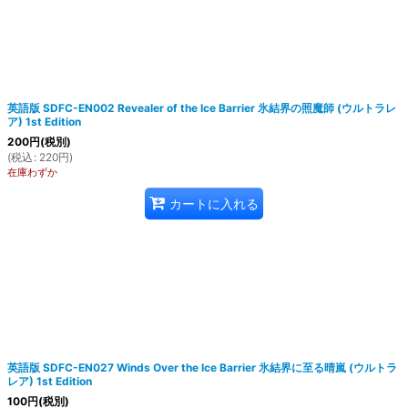
英語版 SDFC-EN002 Revealer of the Ice Barrier 氷結界の照魔師 (ウルトラレ
ア) 1st Edition
絞り込む
200
円
(税別)
(
税込
:
220
円
)
在庫わずか
カートに入れる
英語版 SDFC-EN027 Winds Over the Ice Barrier 氷結界に至る晴嵐 (ウルトラ
レア) 1st Edition
100
円
(税別)