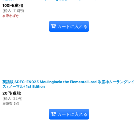
100
円
(税別)
(
税込
:
110
円
)
在庫わずか
カートに入れる
英語版 SDFC-EN025 Moulinglacia the Elemental Lord 氷霊神ムーラングレイ
ス (ノーマル) 1st Edition
20
円
(税別)
(
税込
:
22
円
)
在庫数 5点
カートに入れる