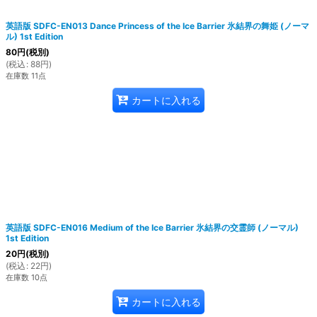
英語版 SDFC-EN013 Dance Princess of the Ice Barrier 氷結界の舞姫 (ノーマ
ル) 1st Edition
80
円
(税別)
(
税込
:
88
円
)
在庫数 11点
カートに入れる
英語版 SDFC-EN016 Medium of the Ice Barrier 氷結界の交霊師 (ノーマル)
1st Edition
20
円
(税別)
(
税込
:
22
円
)
在庫数 10点
カートに入れる