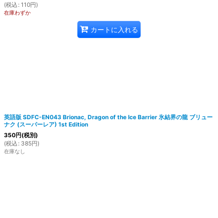
(
税込
:
110
円
)
在庫わずか
カートに入れる
英語版 SDFC-EN043 Brionac, Dragon of the Ice Barrier 氷結界の龍 ブリュー
ナク (スーパーレア) 1st Edition
350
円
(税別)
(
税込
:
385
円
)
在庫なし