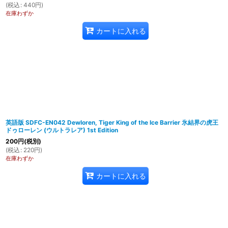
(
税込
:
440
円
)
在庫わずか
カートに入れる
英語版 SDFC-EN042 Dewloren, Tiger King of the Ice Barrier 氷結界の虎王
ドゥローレン (ウルトラレア) 1st Edition
200
円
(税別)
(
税込
:
220
円
)
在庫わずか
カートに入れる