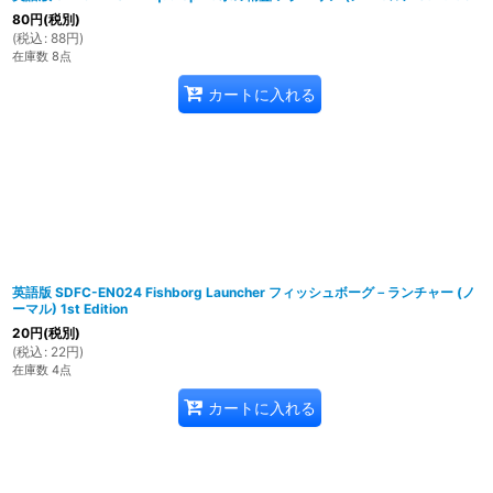
80
円
(税別)
(
税込
:
88
円
)
在庫数 8点
カートに入れる
英語版 SDFC-EN024 Fishborg Launcher フィッシュボーグ－ランチャー (ノ
ーマル) 1st Edition
20
円
(税別)
(
税込
:
22
円
)
在庫数 4点
カートに入れる