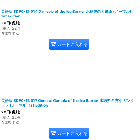
英語版 SDFC-EN014 Dai-sojo of the Ice Barrier 氷結界の大僧正 (ノーマル)
1st Edition
20
円
(税別)
(
税込
:
22
円
)
在庫数 11点
カートに入れる
英語版 SDFC-EN017 General Gantala of the Ice Barrier 氷結界の虎将 ガンタ
ーラ (ノーマル) 1st Edition
20
円
(税別)
(
税込
:
22
円
)
在庫数 11点
カートに入れる