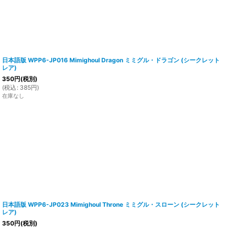
日本語版 WPP6-JP016 Mimighoul Dragon ミミグル・ドラゴン (シークレット
レア)
350
円
(税別)
(
税込
:
385
円
)
在庫なし
日本語版 WPP6-JP023 Mimighoul Throne ミミグル・スローン (シークレット
レア)
350
円
(税別)