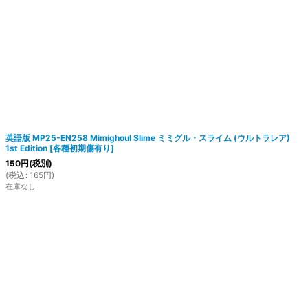
英語版 MP25-EN258 Mimighoul Slime ミミグル・スライム (ウルトラレア)
1st Edition
[
各種初期傷有り
]
150
円
(税別)
(
税込
:
165
円
)
在庫なし