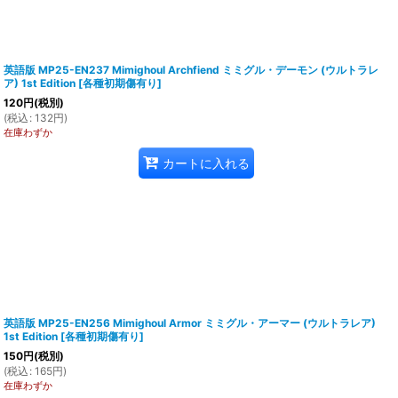
英語版 MP25-EN237 Mimighoul Archfiend ミミグル・デーモン (ウルトラレ
ア) 1st Edition
[
各種初期傷有り
]
120
円
(税別)
(
税込
:
132
円
)
在庫わずか
カートに入れる
英語版 MP25-EN256 Mimighoul Armor ミミグル・アーマー (ウルトラレア)
1st Edition
[
各種初期傷有り
]
150
円
(税別)
(
税込
:
165
円
)
在庫わずか