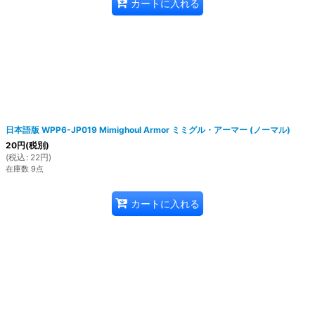
カートに入れる
日本語版 WPP6-JP019 Mimighoul Armor ミミグル・アーマー (ノーマル)
20
円
(税別)
(
税込
:
22
円
)
在庫数 9点
カートに入れる