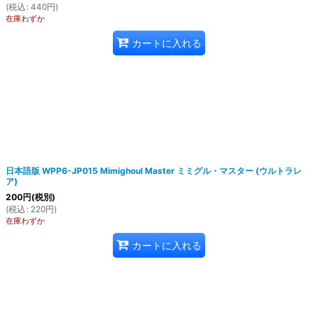
(
税込
:
440
円
)
在庫わずか
カートに入れる
日本語版 WPP6-JP015 Mimighoul Master ミミグル・マスター (ウルトラレ
ア)
200
円
(税別)
(
税込
:
220
円
)
在庫わずか
カートに入れる