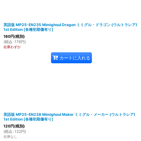
英語版 MP25-EN235 Mimighoul Dragon ミミグル・ドラゴン (ウルトラレア)
1st Edition
[
各種初期傷有り
]
160
円
(税別)
(
税込
:
176
円
)
在庫わずか
カートに入れる
英語版 MP25-EN238 Mimighoul Maker ミミグル・メーカー (ウルトラレア)
1st Edition
[
各種初期傷有り
]
120
円
(税別)
(
税込
:
132
円
)
在庫なし