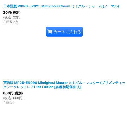
日本語版 WPP6-JP025 Mimighoul Charm ミミグル・チャーム (ノーマル)
20
円
(税別)
(
税込
:
22
円
)
在庫数 8点
カートに入れる
英語版 MP25-EN096 Mimighoul Master ミミグル・マスター (プリズマティッ
クシークレットレア) 1st Edition
[
各種初期傷有り
]
600
円
(税別)
(
税込
:
660
円
)
在庫なし