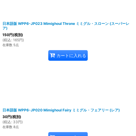
日本語版 WPP6-JP023 Mimighoul Throne ミミグル・スローン (スーパーレ
ア)
150
円
(税別)
(
税込
:
165
円
)
在庫数 5点
カートに入れる
日本語版 WPP6-JP020 Mimighoul Fairy ミミグル・フェアリー (レア)
30
円
(税別)
(
税込
:
33
円
)
在庫数 8点