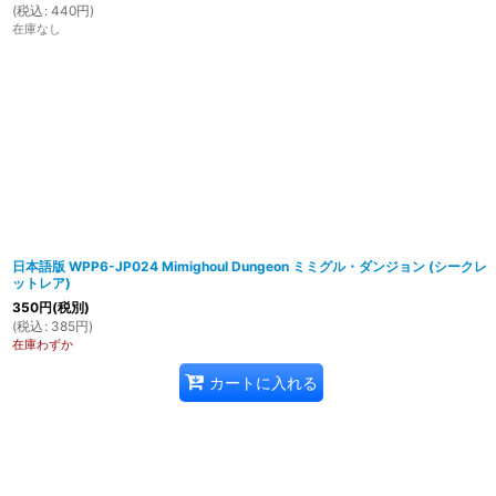
(
税込
:
440
円
)
在庫なし
日本語版 WPP6-JP024 Mimighoul Dungeon ミミグル・ダンジョン (シークレ
ットレア)
350
円
(税別)
(
税込
:
385
円
)
在庫わずか
カートに入れる