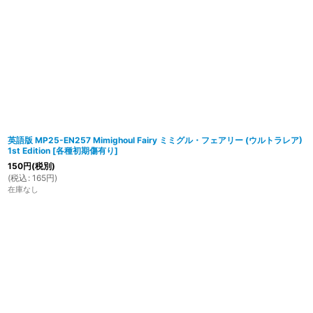
英語版 MP25-EN257 Mimighoul Fairy ミミグル・フェアリー (ウルトラレア)
1st Edition
[
各種初期傷有り
]
150
円
(税別)
(
税込
:
165
円
)
在庫なし