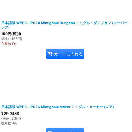
日本語版 WPP6-JP024 Mimighoul Dungeon ミミグル・ダンジョン (スーパー
レア)
150
円
(税別)
(
税込
:
165
円
)
在庫わずか
カートに入れる
日本語版 WPP6-JP026 Mimighoul Maker ミミグル・メーカー (レア)
30
円
(税別)
(
税込
:
33
円
)
在庫数 9点