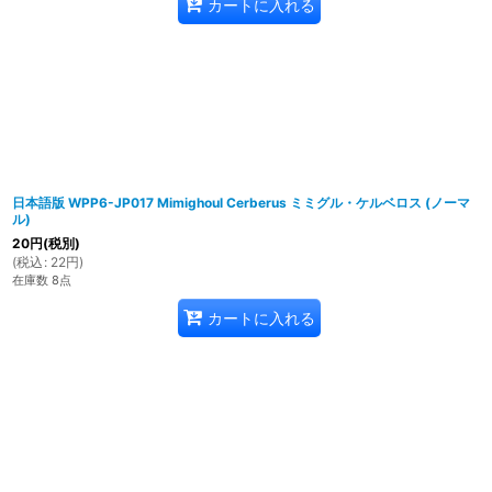
カートに入れる
日本語版 WPP6-JP017 Mimighoul Cerberus ミミグル・ケルベロス (ノーマ
ル)
20
円
(税別)
(
税込
:
22
円
)
在庫数 8点
カートに入れる