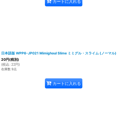
カートに入れる
日本語版 WPP6-JP021 Mimighoul Slime ミミグル・スライム (ノーマル)
20
円
(税別)
(
税込
:
22
円
)
在庫数 9点
カートに入れる