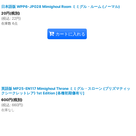
日本語版 WPP6-JP028 Mimighoul Room ミミグル・ルーム (ノーマル)
20
円
(税別)
(
税込
:
22
円
)
在庫数 6点
カートに入れる
英語版 MP25-EN117 Mimighoul Throne ミミグル・スローン (プリズマティッ
クシークレットレア) 1st Edition
[
各種初期傷有り
]
600
円
(税別)
(
税込
:
660
円
)
在庫なし