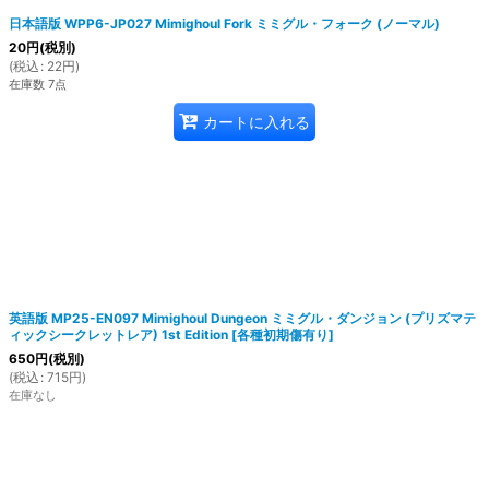
日本語版 WPP6-JP027 Mimighoul Fork ミミグル・フォーク (ノーマル)
20
円
(税別)
(
税込
:
22
円
)
在庫数 7点
カートに入れる
英語版 MP25-EN097 Mimighoul Dungeon ミミグル・ダンジョン (プリズマテ
ィックシークレットレア) 1st Edition
[
各種初期傷有り
]
650
円
(税別)
(
税込
:
715
円
)
在庫なし