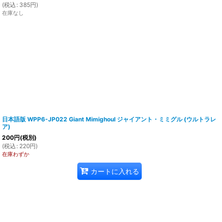
(
税込
:
385
円
)
在庫なし
日本語版 WPP6-JP022 Giant Mimighoul ジャイアント・ミミグル (ウルトラレ
ア)
200
円
(税別)
(
税込
:
220
円
)
在庫わずか
カートに入れる