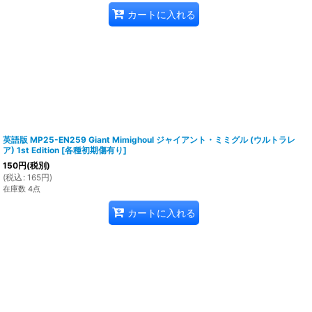
カートに入れる
英語版 MP25-EN259 Giant Mimighoul ジャイアント・ミミグル (ウルトラレ
ア) 1st Edition
[
各種初期傷有り
]
150
円
(税別)
(
税込
:
165
円
)
在庫数 4点
カートに入れる