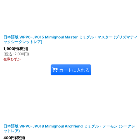
在庫あり
並び順
:
日本語版 WPP6-JP015 Mimighoul Master ミミグル・マスター (プリズマティ
ックシークレットレア)
1,900
円
(税別)
(
税込
:
2,090
円
)
在庫わずか
カートに入れる
日本語版 WPP6-JP018 Mimighoul Archfiend ミミグル・デーモン (シークレ
ットレア)
400
円
(税別)