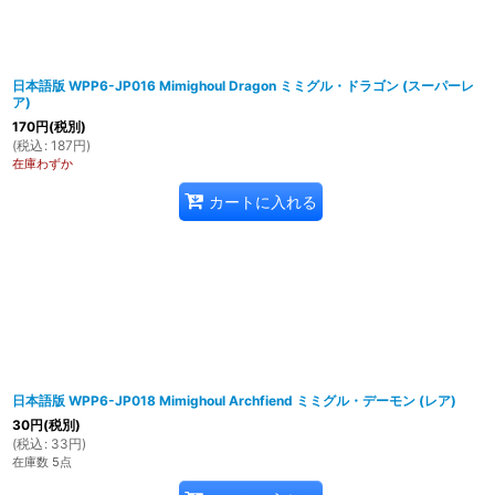
日本語版 WPP6-JP016 Mimighoul Dragon ミミグル・ドラゴン (スーパーレ
ア)
170
円
(税別)
(
税込
:
187
円
)
在庫わずか
カートに入れる
日本語版 WPP6-JP018 Mimighoul Archfiend ミミグル・デーモン (レア)
30
円
(税別)
(
税込
:
33
円
)
在庫数 5点