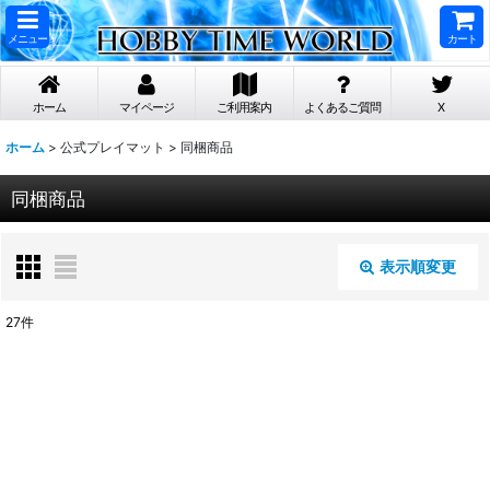
メニュー
カート
ホーム
マイページ
ご利用案内
よくあるご質問
X
ホーム
>
公式プレイマット
>
同梱商品
同梱商品
表示順変更
閉じる
27
件
表示数
:
在庫あり
並び順
: