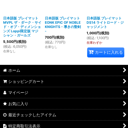
日本語版 プレイマット
日本語版 プレイマット
日本語版 プレイマット
MVPL ザ・ダーク・サイ
EONK EPIC OF NOBLE
DS14 ライトロード・ジ
ド・オブ・ディメンショ
KNIGHTS - 導きの聖剣
ャッジメント
ンズ Loppi限定版 マジ
-
1,000
円
(税別)
シャン・ガールズ
700
円
(税別)
(
税込
:
1,100
円
)
5,500
円
(税別)
(
税込
:
770
円
)
在庫わずか
(
税込
:
6,050
円
)
在庫なし
在庫なし
カートに入れる
ホーム
ショッピングカート
マイページ
お気に入り
最近チェックしたアイテム
特定商取引法表示