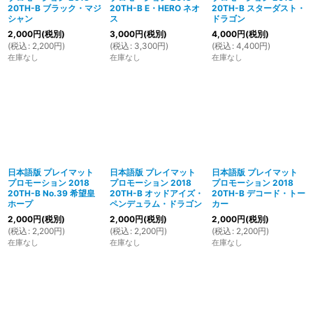
20TH-B ブラック・マジ
20TH-B E・HERO ネオ
20TH-B スターダスト・
シャン
ス
ドラゴン
2,000
円
(税別)
3,000
円
(税別)
4,000
円
(税別)
(
税込
:
2,200
円
)
(
税込
:
3,300
円
)
(
税込
:
4,400
円
)
在庫なし
在庫なし
在庫なし
日本語版 プレイマット
日本語版 プレイマット
日本語版 プレイマット
プロモーション 2018
プロモーション 2018
プロモーション 2018
20TH-B No.39 希望皇
20TH-B オッドアイズ・
20TH-B デコード・トー
ホープ
ペンデュラム・ドラゴン
カー
2,000
円
(税別)
2,000
円
(税別)
2,000
円
(税別)
(
税込
:
2,200
円
)
(
税込
:
2,200
円
)
(
税込
:
2,200
円
)
在庫なし
在庫なし
在庫なし