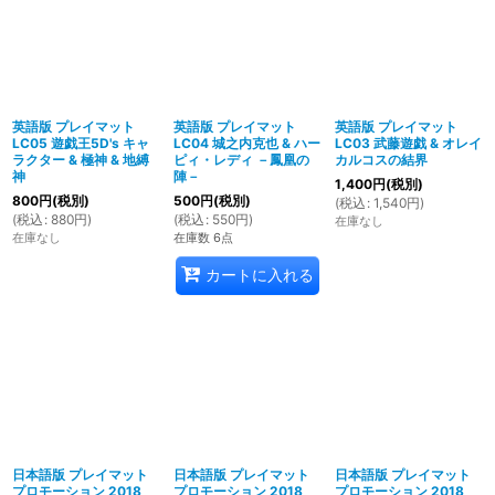
英語版 プレイマット
英語版 プレイマット
英語版 プレイマット
LC05 遊戯王5D's キャ
LC04 城之内克也 & ハー
LC03 武藤遊戯 & オレイ
ラクター & 極神 & 地縛
ピィ・レディ －鳳凰の
カルコスの結界
神
陣－
1,400
円
(税別)
800
円
(税別)
500
円
(税別)
(
税込
:
1,540
円
)
(
税込
:
880
円
)
(
税込
:
550
円
)
在庫なし
在庫なし
在庫数 6点
カートに入れる
日本語版 プレイマット
日本語版 プレイマット
日本語版 プレイマット
プロモーション 2018
プロモーション 2018
プロモーション 2018