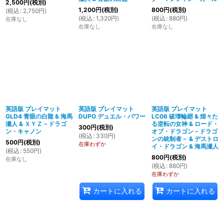
2,500
円
(税別)
1,200
円
(税別)
800
円
(税別)
(
税込
:
2,750
円
)
(
税込
:
1,320
円
)
(
税込
:
880
円
)
在庫なし
在庫なし
在庫なし
英語版 プレイマット
英語版 プレイマット
英語版 プレイマット
GLD4 青眼の白龍 & 海馬
DUPO デュエル・パワー
LC06 破壊輪廻 & 煌々た
瀬人 & ＸＹＺ－ドラゴ
る逆転の女神 & ロード・
300
円
(税別)
ン・キャノン
オブ・ドラゴン－ドラゴ
(
税込
:
330
円
)
ンの統制者－ & デストロ
500
円
(税別)
在庫わずか
イ・ドラゴン & 海馬瀬人
(
税込
:
550
円
)
800
円
(税別)
在庫なし
(
税込
:
880
円
)
在庫わずか
カートに入れる
カートに入れる