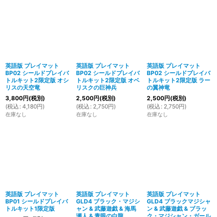
英語版 プレイマット
英語版 プレイマット
英語版 プレイマット
BP02 シールドプレイバ
BP02 シールドプレイバ
BP02 シールドプレイバ
トルキット2限定版 オシ
トルキット2限定版 オベ
トルキット2限定版 ラー
リスの天空竜
リスクの巨神兵
の翼神竜
3,800
円
(税別)
2,500
円
(税別)
2,500
円
(税別)
(
税込
:
4,180
円
)
(
税込
:
2,750
円
)
(
税込
:
2,750
円
)
在庫なし
在庫なし
在庫なし
英語版 プレイマット
英語版 プレイマット
英語版 プレイマット
BP01 シールドプレイバ
GLD4 ブラック・マジシ
GLD4 ブラックマジシャ
トルキット1限定版
ャン & 武藤遊戯 & 海馬
ン & 武藤遊戯 & ブラッ
瀬人 & 青眼の白龍
ク・マジシャン・ガール