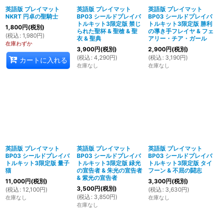
英語版 プレイマット
英語版 プレイマット
英語版 プレイマット
NKRT 円卓の聖騎士
BP03 シールドプレイバ
BP03 シールドプレイバ
絞り込む
トルキット3限定版 禁じ
トルキット3限定版 勝利
1,800
円
(税別)
られた聖杯 & 聖槍 & 聖
の導き手フレイヤ & フェ
(
税込
:
1,980
円
)
衣 & 聖典
アリー・チア・ガール
在庫わずか
3,900
円
(税別)
2,900
円
(税別)
(
税込
:
4,290
円
)
(
税込
:
3,190
円
)
カートに入れる
在庫なし
在庫なし
英語版 プレイマット
英語版 プレイマット
英語版 プレイマット
BP03 シールドプレイバ
BP03 シールドプレイバ
BP03 シールドプレイバ
トルキット3限定版 量子
トルキット3限定版 緑光
トルキット3限定版 タイ
猫
の宣告者 & 朱光の宣告者
フーン & 不屈の闘志
& 紫光の宣告者
11,000
円
(税別)
3,300
円
(税別)
3,500
円
(税別)
(
税込
:
12,100
円
)
(
税込
:
3,630
円
)
(
税込
:
3,850
円
)
在庫なし
在庫なし
在庫なし