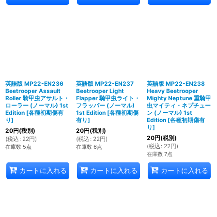
英語版 MP22-EN236
英語版 MP22-EN237
英語版 MP22-EN238
Beetrooper Assault
Beetrooper Light
Heavy Beetrooper
Roller 騎甲虫アサルト・
Flapper 騎甲虫ライト・
Mighty Neptune 重騎甲
ローラー (ノーマル) 1st
フラッパー (ノーマル)
虫マイティ・ネプチュー
Edition
[
各種初期傷有
1st Edition
[
各種初期傷
ン (ノーマル) 1st
り
]
有り
]
Edition
[
各種初期傷有
り
]
20
円
(税別)
20
円
(税別)
20
円
(税別)
(
税込
:
22
円
)
(
税込
:
22
円
)
(
税込
:
22
円
)
在庫数 5点
在庫数 6点
在庫数 7点
カートに入れる
カートに入れる
カートに入れる