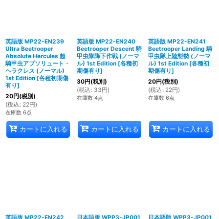
英語版 MP22-EN239
英語版 MP22-EN240
英語版 MP22-EN241
Ultra Beetrooper
Beetrooper Descent 騎
Beetrooper Landing 騎
Absolute Hercules 超
甲虫隊降下作戦 (ノーマ
甲虫隊上陸態勢 (ノーマ
騎甲虫アブソリュート・
ル) 1st Edition
[
各種初
ル) 1st Edition
[
各種初
ヘラクレス (ノーマル)
期傷有り
]
期傷有り
]
1st Edition
[
各種初期傷
30
円
(税別)
20
円
(税別)
有り
]
(
税込
:
33
円
)
(
税込
:
22
円
)
20
円
(税別)
在庫数 4点
在庫数 6点
(
税込
:
22
円
)
在庫数 6点
カートに入れる
カートに入れる
カートに入れる
英語版 MP22-EN242
日本語版 WPP3-JP001
日本語版 WPP3-JP001