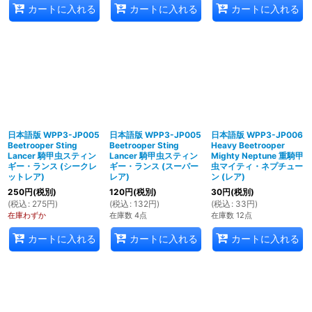
カートに入れる
カートに入れる
カートに入れる
日本語版 WPP3-JP005
日本語版 WPP3-JP005
日本語版 WPP3-JP006
Beetrooper Sting
Beetrooper Sting
Heavy Beetrooper
Lancer 騎甲虫スティン
Lancer 騎甲虫スティン
Mighty Neptune 重騎甲
ギー・ランス (シークレ
ギー・ランス (スーパー
虫マイティ・ネプチュー
ットレア)
レア)
ン (レア)
250
円
(税別)
120
円
(税別)
30
円
(税別)
(
税込
:
275
円
)
(
税込
:
132
円
)
(
税込
:
33
円
)
在庫わずか
在庫数 4点
在庫数 12点
カートに入れる
カートに入れる
カートに入れる