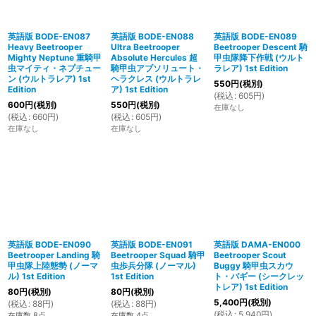
英語版 BODE-EN087
英語版 BODE-EN088
英語版 BODE-EN089
Heavy Beetrooper
Ultra Beetrooper
Beetrooper Descent 騎
Mighty Neptune 重騎甲
Absolute Hercules 超
甲虫隊降下作戦 (ウルト
虫マイティ・ネプチュー
騎甲虫アブソリュート・
ラレア) 1st Edition
ン (ウルトラレア) 1st
ヘラクレス (ウルトラレ
550
円
(税別)
Edition
ア) 1st Edition
(
税込
:
605
円
)
600
円
(税別)
550
円
(税別)
在庫なし
(
税込
:
660
円
)
(
税込
:
605
円
)
在庫なし
在庫なし
英語版 BODE-EN090
英語版 BODE-EN091
英語版 DAMA-EN000
Beetrooper Landing 騎
Beetrooper Squad 騎甲
Beetrooper Scout
甲虫隊上陸態勢 (ノーマ
虫歩兵分隊 (ノーマル)
Buggy 騎甲虫スカウ
ル) 1st Edition
1st Edition
ト・バギー (シークレッ
トレア) 1st Edition
80
円
(税別)
80
円
(税別)
5,400
円
(税別)
(
税込
:
88
円
)
(
税込
:
88
円
)
(
税込
:
5,940
円
)
在庫数 8点
在庫数 4点