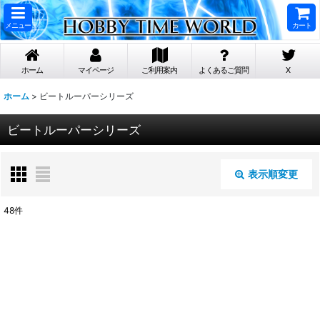
メニュー
カート
ホーム
マイページ
ご利用案内
よくあるご質問
X
ホーム
>
ビートルーパーシリーズ
ビートルーパーシリーズ
表示順変更
閉じる
48
件
表示数
:
在庫あり
並び順
: