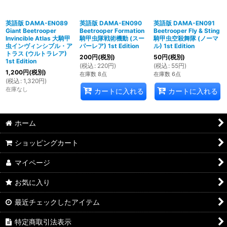
英語版 DAMA-EN089
英語版 DAMA-EN090
英語版 DAMA-EN091
Giant Beetrooper
Beetrooper Formation
Beetrooper Fly & Sting
Invincible Atlas 大騎甲
騎甲虫隊戦術機動 (スー
騎甲虫空殺舞隊 (ノーマ
虫インヴィンシブル・ア
パーレア) 1st Edition
ル) 1st Edition
トラス (ウルトラレア)
200
円
(税別)
50
円
(税別)
1st Edition
(
税込
:
220
円
)
(
税込
:
55
円
)
1,200
円
(税別)
在庫数 8点
在庫数 6点
(
税込
:
1,320
円
)
在庫なし
カートに入れる
カートに入れる
ホーム
ショッピングカート
マイページ
お気に入り
最近チェックしたアイテム
特定商取引法表示