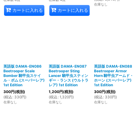
在庫なし
カートに入れる
カートに入れる
英語版 DAMA-EN086
英語版 DAMA-EN087
英語版 DAMA-EN088
Beetrooper Scale
Beetrooper Sting
Beetrooper Armor
Bomber 騎甲虫スケイ
Lancer 騎甲虫スティン
Horn 騎甲虫アームド・
ル・ボム (スーパーレア)
ギー・ランス (ウルトラ
ホーン (スーパーレア)
1st Edition
レア) 1st Edition
1st Edition
300
円
(税別)
1,200
円
(税別)
300
円
(税別)
(
税込
:
330
円
)
(
税込
:
1,320
円
)
(
税込
:
330
円
)
在庫なし
在庫なし
在庫なし