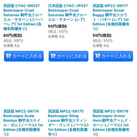
英語版 CYAC-EN037
日本語版 CYAC-JP037
英語版 MP22-EN117
Beetrooper Cruel
Beetrooper Cruel
Beetrooper Scout
絞り込む
Saturnas 騎甲虫クルー
Saturnas 騎甲虫クルー
Buggy 騎甲虫スカウ
エル・サターン (スーパ
エル・サターン (レア)
ト・バギー (レア) 1st
ーレア) 1st Edition
[
各
Edition
[
各種初期傷有
50
円
(税別)
種初期傷有り
]
り
]
(
税込
:
55
円
)
80
円
(税別)
50
円
(税別)
在庫数 4点
(
税込
:
88
円
)
(
税込
:
55
円
)
在庫数 6点
在庫数 4点
カートに入れる
カートに入れる
カートに入れる
英語版 MP22-EN174
英語版 MP22-EN175
英語版 MP22-EN176
Beetrooper Scale
Beetrooper Sting
Beetrooper Armor
Bomber 騎甲虫スケイ
Lancer 騎甲虫スティン
Horn 騎甲虫アームド・
ル・ボム (ノーマル) 1st
ギー・ランス (ノーマル)
ホーン (ノーマル) 1st
Edition
[
各種初期傷有
1st Edition
[
各種初期傷
Edition
[
各種初期傷有
り
]
有り
]
り
]