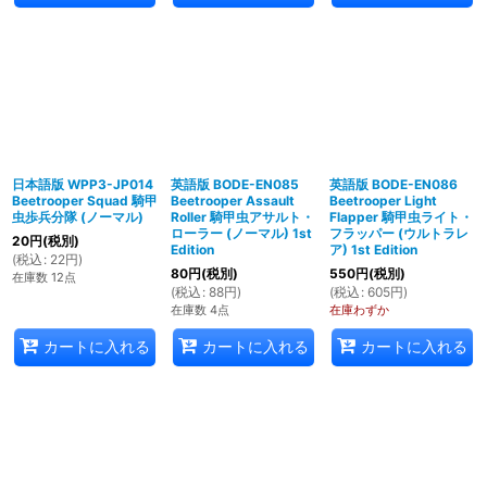
日本語版 WPP3-JP014
英語版 BODE-EN085
英語版 BODE-EN086
Beetrooper Squad 騎甲
Beetrooper Assault
Beetrooper Light
虫歩兵分隊 (ノーマル)
Roller 騎甲虫アサルト・
Flapper 騎甲虫ライト・
ローラー (ノーマル) 1st
フラッパー (ウルトラレ
20
円
(税別)
Edition
ア) 1st Edition
(
税込
:
22
円
)
80
円
(税別)
550
円
(税別)
在庫数 12点
(
税込
:
88
円
)
(
税込
:
605
円
)
在庫数 4点
在庫わずか
カートに入れる
カートに入れる
カートに入れる