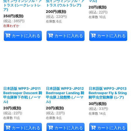
虫インヴィンシブル・ア
虫インヴィンシブル・ア
マル)
トラス (シークレットレ
トラス (ウルトラレア)
20
円
(税別)
ア)
200
円
(税別)
(
税込
:
22
円
)
350
円
(税別)
(
税込
:
220
円
)
在庫数 10点
(
税込
:
385
円
)
在庫数 6点
在庫わずか
カートに入れる
カートに入れる
カートに入れる
日本語版 WPP3-JP011
日本語版 WPP3-JP012
日本語版 WPP3-JP013
Beetrooper Descent 騎
Beetrooper Landing 騎
Beetrooper Fly & Sting
甲虫隊降下作戦 (ノーマ
甲虫隊上陸態勢 (ノーマ
騎甲虫空殺舞隊 (レア)
ル)
ル)
30
円
(税別)
20
円
(税別)
20
円
(税別)
(
税込
:
33
円
)
(
税込
:
22
円
)
(
税込
:
22
円
)
在庫数 14点
在庫数 11点
在庫数 9点
カートに入れる
カートに入れる
カートに入れる