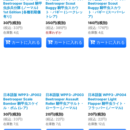
Beetrooper Squad 騎甲
Beetrooper Scout
Beetrooper Scout
虫歩兵分隊 (ノーマル)
Buggy 騎甲虫スカウ
Buggy 騎甲虫スカウ
1st Edition
[
各種初期傷
ト・バギー (シークレッ
ト・バギー (スーパーレ
有り
]
トレア)
ア)
30
円
(税別)
350
円
(税別)
160
円
(税別)
(
税込
:
33
円
)
(
税込
:
385
円
)
(
税込
:
176
円
)
在庫数 4点
在庫わずか
在庫数 4点
カートに入れる
カートに入れる
カートに入れる
日本語版 WPP3-JP002
日本語版 WPP3-JP003
日本語版 WPP3-JP004
Beetrooper Scale
Beetrooper Assault
Beetrooper Light
Bomber 騎甲虫スケイ
Roller 騎甲虫アサルト・
Flapper 騎甲虫ライト・
ル・ボム (レア)
ローラー (ノーマル)
フラッパー (ノーマル)
30
円
(税別)
20
円
(税別)
20
円
(税別)
(
税込
:
33
円
)
(
税込
:
22
円
)
(
税込
:
22
円
)
在庫数 7点
在庫数 7点
在庫数 12点