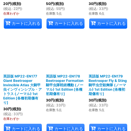
20
円
(税別)
50
円
(税別)
30
円
(税別)
(
税込
:
22
円
)
(
税込
:
55
円
)
(
税込
:
33
円
)
在庫わずか
在庫数 5点
在庫数 6点
カートに入れる
カートに入れる
カートに入れる
英語版 MP22-EN177
英語版 MP22-EN178
英語版 MP22-EN179
Giant Beetrooper
Beetrooper Formation
Beetrooper Fly & Sting
Invincible Atlas 大騎甲
騎甲虫隊戦術機動 (ノー
騎甲虫空殺舞隊 (ノーマ
虫インヴィンシブル・ア
マル) 1st Edition
[
各種
ル) 1st Edition
[
各種初
トラス (ノーマル) 1st
初期傷有り
]
期傷有り
]
Edition
[
各種初期傷有
30
円
(税別)
30
円
(税別)
り
]
(
税込
:
33
円
)
(
税込
:
33
円
)
30
円
(税別)
在庫数 5点
在庫数 5点
(
税込
:
33
円
)
在庫わずか
カートに入れる
カートに入れる
カートに入れる