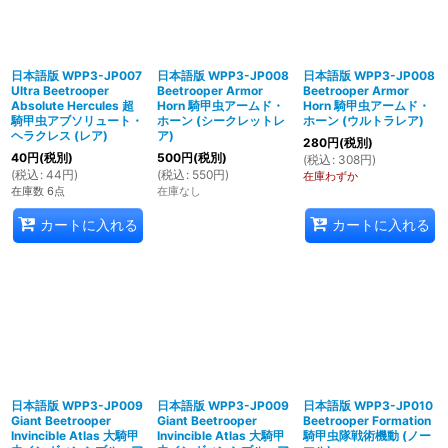
日本語版 WPP3-JP007
日本語版 WPP3-JP008
日本語版 WPP3-JP008
Ultra Beetrooper
Beetrooper Armor
Beetrooper Armor
Absolute Hercules 超
Horn 騎甲虫アームド・
Horn 騎甲虫アームド・
騎甲虫アブソリュート・
ホーン (シークレットレ
ホーン (ウルトラレア)
ヘラクレス (レア)
ア)
280
円
(税別)
40
円
(税別)
500
円
(税別)
(
税込
:
308
円
)
(
税込
:
44
円
)
(
税込
:
550
円
)
在庫わずか
在庫数 6点
在庫なし
カートに入れる
カートに入れる
日本語版 WPP3-JP009
日本語版 WPP3-JP009
日本語版 WPP3-JP010
Giant Beetrooper
Giant Beetrooper
Beetrooper Formation
Invincible Atlas 大騎甲
Invincible Atlas 大騎甲
騎甲虫隊戦術機動 (ノー