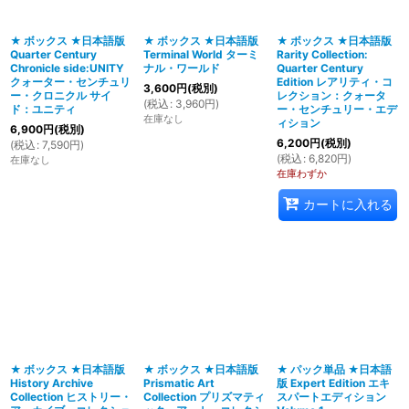
★ ボックス ★日本語版
★ ボックス ★日本語版
★ ボックス ★日本語版
Quarter Century
Terminal World ターミ
Rarity Collection:
Chronicle side:UNITY
ナル・ワールド
Quarter Century
クォーター・センチュリ
Edition レアリティ・コ
3,600
円
(税別)
ー・クロニクル サイ
レクション：クォータ
(
税込
:
3,960
円
)
ド：ユニティ
ー・センチュリー・エデ
在庫なし
ィション
6,900
円
(税別)
6,200
円
(税別)
(
税込
:
7,590
円
)
(
税込
:
6,820
円
)
在庫なし
在庫わずか
カートに入れる
★ ボックス ★日本語版
★ ボックス ★日本語版
★ パック単品 ★日本語
History Archive
Prismatic Art
版 Expert Edition エキ
Collection ヒストリー・
Collection プリズマティ
スパートエディション