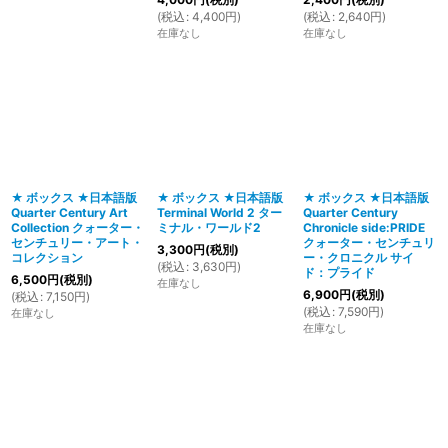
(
税込
:
4,400
円
)
(
税込
:
2,640
円
)
在庫なし
在庫なし
★ ボックス ★日本語版
★ ボックス ★日本語版
★ ボックス ★日本語版
Quarter Century Art
Terminal World 2 ター
Quarter Century
Collection クォーター・
ミナル・ワールド2
Chronicle side:PRIDE
センチュリー・アート・
クォーター・センチュリ
3,300
円
(税別)
コレクション
ー・クロニクル サイ
(
税込
:
3,630
円
)
ド：プライド
6,500
円
(税別)
在庫なし
6,900
円
(税別)
(
税込
:
7,150
円
)
(
税込
:
7,590
円
)
在庫なし
在庫なし