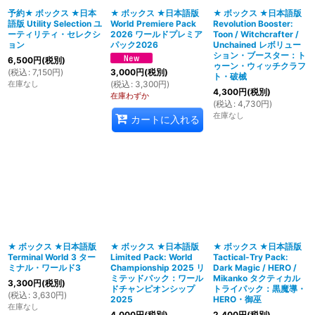
予約★ ボックス ★日本
★ ボックス ★日本語版
★ ボックス ★日本語版
語版 Utility Selection ユ
World Premiere Pack
Revolution Booster:
絞り込む
ーティリティ・セレクシ
2026 ワールドプレミア
Toon / Witchcrafter /
ョン
パック2026
Unchained レボリュー
ション・ブースター：ト
6,500
円
(税別)
ゥーン・ウィッチクラフ
(
税込
:
7,150
円
)
3,000
円
(税別)
ト・破械
在庫なし
(
税込
:
3,300
円
)
4,300
円
(税別)
在庫わずか
(
税込
:
4,730
円
)
在庫なし
カートに入れる
★ ボックス ★日本語版
★ ボックス ★日本語版
★ ボックス ★日本語版
Terminal World 3 ター
Limited Pack: World
Tactical-Try Pack:
ミナル・ワールド3
Championship 2025 リ
Dark Magic / HERO /
ミテッドパック：ワール
Mikanko タクティカル
3,300
円
(税別)
ドチャンピオンシップ
トライパック：黒魔導・
(
税込
:
3,630
円
)
2025
HERO・御巫
在庫なし
4,000
円
(税別)
2,400
円
(税別)