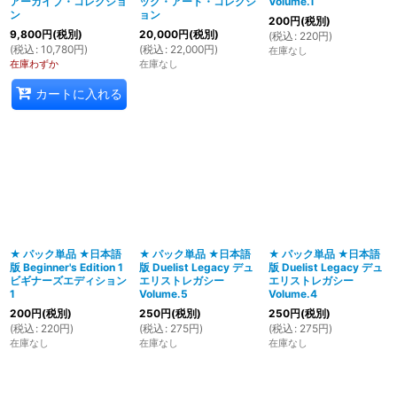
アーカイブ・コレクショ
ック・アート・コレクシ
Volume.1
ン
ョン
200
円
(税別)
9,800
円
(税別)
20,000
円
(税別)
(
税込
:
220
円
)
(
税込
:
10,780
円
)
(
税込
:
22,000
円
)
在庫なし
在庫わずか
在庫なし
カートに入れる
★ パック単品 ★日本語
★ パック単品 ★日本語
★ パック単品 ★日本語
版 Beginner's Edition 1
版 Duelist Legacy デュ
版 Duelist Legacy デュ
ビギナーズエディション
エリストレガシー
エリストレガシー
1
Volume.5
Volume.4
200
円
(税別)
250
円
(税別)
250
円
(税別)
(
税込
:
220
円
)
(
税込
:
275
円
)
(
税込
:
275
円
)
在庫なし
在庫なし
在庫なし