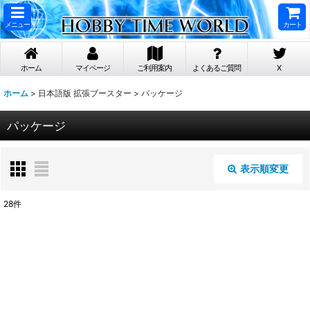
メニュー
カート
ホーム
マイページ
ご利用案内
よくあるご質問
X
ホーム
>
日本語版 拡張ブースター
>
パッケージ
パッケージ
表示順変更
閉じる
28
件
表示数
:
在庫あり
並び順
: