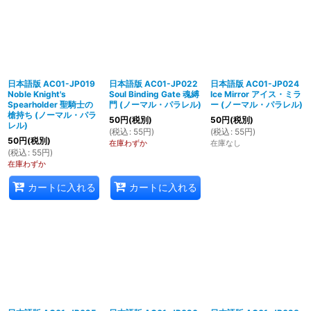
日本語版 AC01-JP019
日本語版 AC01-JP022
日本語版 AC01-JP024
Noble Knight's
Soul Binding Gate 魂縛
Ice Mirror アイス・ミラ
Spearholder 聖騎士の
門 (ノーマル・パラレル)
ー (ノーマル・パラレル)
槍持ち (ノーマル・パラ
50
円
(税別)
50
円
(税別)
レル)
(
税込
:
55
円
)
(
税込
:
55
円
)
50
円
(税別)
在庫わずか
在庫なし
(
税込
:
55
円
)
在庫わずか
カートに入れる
カートに入れる