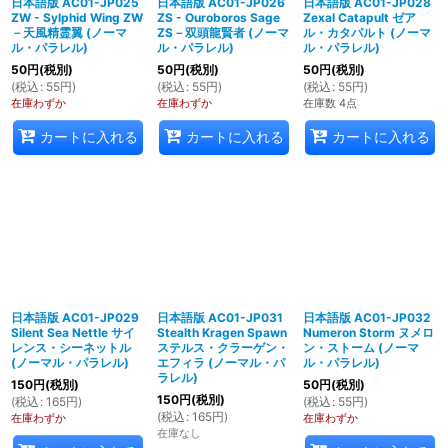
日本語版 AC01-JP025
日本語版 AC01-JP026
日本語版 AC01-JP028
ZW - Sylphid Wing ZW
ZS - Ouroboros Sage
Zexal Catapult ゼア
－天風精霊翼 (ノーマ
ZS－双頭龍賢者 (ノーマ
ル・カタパルト (ノーマ
ル・パラレル)
ル・パラレル)
ル・パラレル)
50
円
(税別)
50
円
(税別)
50
円
(税別)
(
税込
:
55
円
)
(
税込
:
55
円
)
(
税込
:
55
円
)
在庫わずか
在庫わずか
在庫数 4点
カートに入れる
カートに入れる
カートに入れる
日本語版 AC01-JP029
日本語版 AC01-JP031
日本語版 AC01-JP032
Silent Sea Nettle サイ
Stealth Kragen Spawn
Numeron Storm ヌメロ
レンス・シーネットル
ステルス・クラーゲン・
ン・ストーム (ノーマ
(ノーマル・パラレル)
エフィラ (ノーマル・パ
ル・パラレル)
ラレル)
150
円
(税別)
50
円
(税別)
150
円
(税別)
(
税込
:
165
円
)
(
税込
:
55
円
)
(
税込
:
165
円
)
在庫わずか
在庫わずか
在庫なし