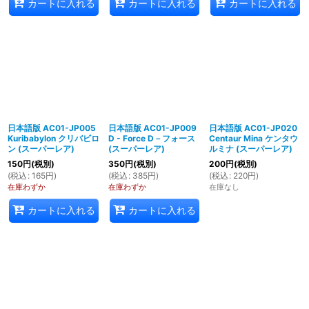
カートに入れる
カートに入れる
カートに入れる
日本語版 AC01-JP005
日本語版 AC01-JP009
日本語版 AC01-JP020
Kuribabylon クリバビロ
D - Force D－フォース
Centaur Mina ケンタウ
ン (スーパーレア)
(スーパーレア)
ルミナ (スーパーレア)
150
円
(税別)
350
円
(税別)
200
円
(税別)
(
税込
:
165
円
)
(
税込
:
385
円
)
(
税込
:
220
円
)
在庫わずか
在庫わずか
在庫なし
カートに入れる
カートに入れる