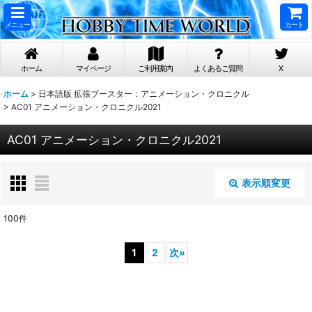
メニュー
カート
ホーム
マイページ
ご利用案内
よくあるご質問
X
ホーム
>
日本語版 拡張ブースター：アニメーション・クロニクル
>
AC01 アニメーション・クロニクル2021
AC01 アニメーション・クロニクル2021
表示順変更
閉じる
100
件
表示数
:
1
2
次
»
在庫あり
並び順
: