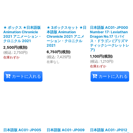
絞り込む
★ ボックス ★日本語版
★ 3ボックスセット ★日
日本語版 AC01-JP000
Animation Chronicle
本語版 Animation
Number 17: Leviathan
2021 アニメーション・
Chronicle 2021 アニメ
Dragon No.17 リバイ
クロニクル 2021
ーション・クロニクル
ス・ドラゴン (プリズマ
2021
ティックシークレットレ
2,500
円
(税別)
ア)
6,750
円
(税別)
(
税込
:
2,750
円
)
1,100
円
(税別)
(
税込
:
7,425
円
)
在庫わずか
(
税込
:
1,210
円
)
在庫なし
在庫わずか
カートに入れる
カートに入れる
日本語版 AC01-JP005
日本語版 AC01-JP009
日本語版 AC01-JP012