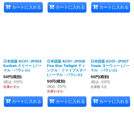
カートに入れる
カートに入れる
カートに入れる
日本語版 AC01-JP004
日本語版 AC01-JP006
日本語版 AC01-JP007
Kuribeh クリベー (ノー
Five Star Twilight ティ
Yowie ヨーウィー (ノー
マル・パラレル)
ンクル・ファイブスター
マル・パラレル)
(ノーマル・パラレル)
50
円
(税別)
50
円
(税別)
50
円
(税別)
(
税込
:
55
円
)
(
税込
:
55
円
)
(
税込
:
55
円
)
在庫わずか
在庫数 5点
在庫わずか
カートに入れる
カートに入れる
カートに入れる