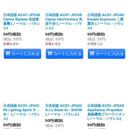
日本語版 AC01-JP038
日本語版 AC01-JP039
日本語版 AC01-JP040
Cipher Biplane 光波複
Cipher Interference 光
Double Exposure 二重
葉機 (ノーマル・パラレ
波干渉 (ノーマル・パラ
露光 (ノーマル・パラレ
ル)
レル)
ル)
50
円
(税別)
50
円
(税別)
50
円
(税別)
(
税込
:
55
円
)
(
税込
:
55
円
)
(
税込
:
55
円
)
在庫わずか
在庫わずか
在庫数 5点
カートに入れる
カートに入れる
カートに入れる
日本語版 AC01-JP041
日本語版 AC01-JP042
日本語版 AC01-JP043
FA.I.ghting Spirit キ－
A.I.'s Show Ai－SHOW
Appliancer Propelion
Ai－ (ノーマル・パラレ
(ノーマル・パラレル)
扇風機塊プロペライオン
ル)
(ノーマル・パラレル)
50
円
(税別)
50
円
(税別)
50
円
(税別)
(
税込
:
55
円
)