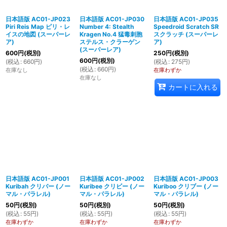
日本語版 AC01-JP023
日本語版 AC01-JP030
日本語版 AC01-JP035
Piri Reis Map ピリ・レ
Number 4: Stealth
Speedroid Scratch SR
イスの地図 (スーパーレ
Kragen No.4 猛毒刺胞
スクラッチ (スーパーレ
ア)
ステルス・クラーゲン
ア)
(スーパーレア)
600
円
(税別)
250
円
(税別)
600
円
(税別)
(
税込
:
660
円
)
(
税込
:
275
円
)
(
税込
:
660
円
)
在庫なし
在庫わずか
在庫なし
カートに入れる
日本語版 AC01-JP001
日本語版 AC01-JP002
日本語版 AC01-JP003
Kuribah クリバー (ノー
Kuribee クリビー (ノー
Kuriboo クリブー (ノー
マル・パラレル)
マル・パラレル)
マル・パラレル)
50
円
(税別)
50
円
(税別)
50
円
(税別)
(
税込
:
55
円
)
(
税込
:
55
円
)
(
税込
:
55
円
)
在庫わずか
在庫わずか
在庫わずか