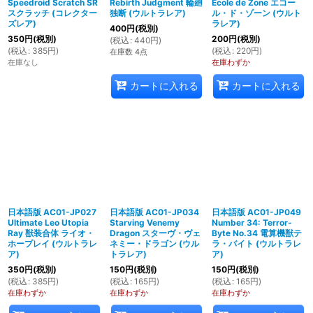
Speedroid Scratch SR
Rebirth Judgment 輪廻
Ecole de Zone エコー
スクラッチ (コレクター
独断 (ウルトラレア)
ル・ド・ゾーン (ウルト
ズレア)
ラレア)
400
円
(税別)
350
円
(税別)
200
円
(税別)
(
税込
:
440
円
)
(
税込
:
385
円
)
(
税込
:
220
円
)
在庫数 4点
在庫なし
在庫わずか
カートに入れる
カートに入れる
日本語版 AC01-JP027
日本語版 AC01-JP034
日本語版 AC01-JP049
Ultimate Leo Utopia
Starving Venemy
Number 34: Terror-
Ray 獣装合体 ライオ・
Dragon スターヴ・ヴェ
Byte No.34 電算機獣テ
ホープレイ (ウルトラレ
ネミー・ドラゴン (ウル
ラ・バイト (ウルトラレ
ア)
トラレア)
ア)
350
円
(税別)
150
円
(税別)
150
円
(税別)
(
税込
:
385
円
)
(
税込
:
165
円
)
(
税込
:
165
円
)
在庫わずか
在庫わずか
在庫わずか