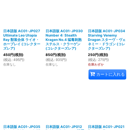
日本語版 AC01-JP027
日本語版 AC01-JP030
日本語版 AC01-JP034
Ultimate Leo Utopia
Number 4: Stealth
Starving Venemy
Ray 獣装合体 ライオ・
Kragen No.4 猛毒刺胞
Dragon スターヴ・ヴェ
ホープレイ (コレクター
ステルス・クラーゲン
ネミー・ドラゴン (コレ
ズレア)
(コレクターズレア)
クターズレア)
450
円
(税別)
850
円
(税別)
250
円
(税別)
(
税込
:
495
円
)
(
税込
:
935
円
)
(
税込
:
275
円
)
在庫なし
在庫なし
在庫わずか
カートに入れる
日本語版 AC01-JP035
日本語版 AC01-JP012
日本語版 AC01-JP021