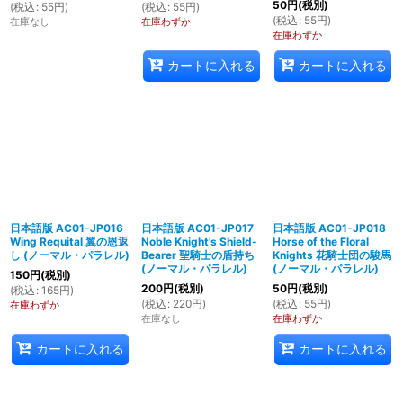
50
円
(税別)
(
税込
:
55
円
)
(
税込
:
55
円
)
(
税込
:
55
円
)
在庫なし
在庫わずか
在庫わずか
カートに入れる
カートに入れる
日本語版 AC01-JP016
日本語版 AC01-JP017
日本語版 AC01-JP018
Wing Requital 翼の恩返
Noble Knight's Shield-
Horse of the Floral
し (ノーマル・パラレル)
Bearer 聖騎士の盾持ち
Knights 花騎士団の駿馬
(ノーマル・パラレル)
(ノーマル・パラレル)
150
円
(税別)
200
円
(税別)
50
円
(税別)
(
税込
:
165
円
)
(
税込
:
220
円
)
(
税込
:
55
円
)
在庫わずか
在庫なし
在庫わずか
カートに入れる
カートに入れる