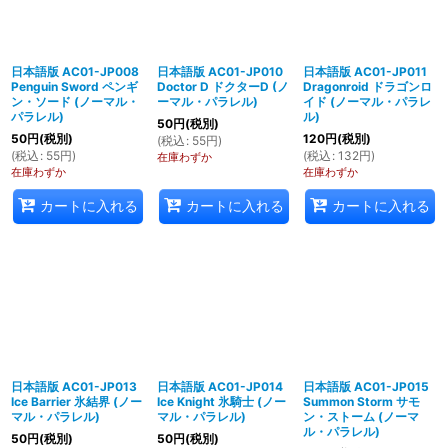
日本語版 AC01-JP008
日本語版 AC01-JP010
日本語版 AC01-JP011
Penguin Sword ペンギ
Doctor D ドクターD (ノ
Dragonroid ドラゴンロ
ン・ソード (ノーマル・
ーマル・パラレル)
イド (ノーマル・パラレ
パラレル)
ル)
50
円
(税別)
50
円
(税別)
120
円
(税別)
(
税込
:
55
円
)
(
税込
:
55
円
)
(
税込
:
132
円
)
在庫わずか
在庫わずか
在庫わずか
カートに入れる
カートに入れる
カートに入れる
日本語版 AC01-JP013
日本語版 AC01-JP014
日本語版 AC01-JP015
Ice Barrier 氷結界 (ノー
Ice Knight 氷騎士 (ノー
Summon Storm サモ
マル・パラレル)
マル・パラレル)
ン・ストーム (ノーマ
ル・パラレル)
50
円
(税別)
50
円
(税別)