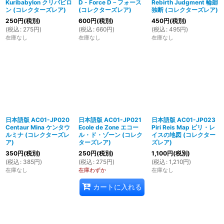
Kuribabylon クリバビロ
D - Force D－フォース
Rebirth Judgment 輪廻
ン (コレクターズレア)
(コレクターズレア)
独断 (コレクターズレア)
250
円
(税別)
600
円
(税別)
450
円
(税別)
(
税込
:
275
円
)
(
税込
:
660
円
)
(
税込
:
495
円
)
在庫なし
在庫なし
在庫なし
日本語版 AC01-JP020
日本語版 AC01-JP021
日本語版 AC01-JP023
Centaur Mina ケンタウ
Ecole de Zone エコー
Piri Reis Map ピリ・レ
ルミナ (コレクターズレ
ル・ド・ゾーン (コレク
イスの地図 (コレクター
ア)
ターズレア)
ズレア)
350
円
(税別)
250
円
(税別)
1,100
円
(税別)
(
税込
:
385
円
)
(
税込
:
275
円
)
(
税込
:
1,210
円
)
在庫なし
在庫わずか
在庫なし
カートに入れる