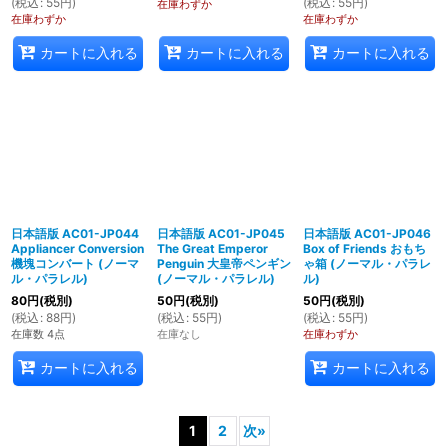
(
税込
:
55
円
)
(
税込
:
55
円
)
在庫わずか
在庫わずか
在庫わずか
カートに入れる
カートに入れる
カートに入れる
日本語版 AC01-JP044
日本語版 AC01-JP045
日本語版 AC01-JP046
Appliancer Conversion
The Great Emperor
Box of Friends おもち
機塊コンバート (ノーマ
Penguin 大皇帝ペンギン
ゃ箱 (ノーマル・パラレ
ル・パラレル)
(ノーマル・パラレル)
ル)
80
円
(税別)
50
円
(税別)
50
円
(税別)
(
税込
:
88
円
)
(
税込
:
55
円
)
(
税込
:
55
円
)
在庫数 4点
在庫なし
在庫わずか
カートに入れる
カートに入れる
1
2
次
»