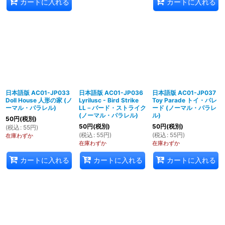
カートに入れる
カートに入れる
日本語版 AC01-JP033
日本語版 AC01-JP036
日本語版 AC01-JP037
Doll House 人形の家 (ノ
Lyrilusc - Bird Strike
Toy Parade トイ・パレ
ーマル・パラレル)
LL－バード・ストライク
ード (ノーマル・パラレ
(ノーマル・パラレル)
ル)
50
円
(税別)
50
円
(税別)
50
円
(税別)
(
税込
:
55
円
)
(
税込
:
55
円
)
(
税込
:
55
円
)
在庫わずか
在庫わずか
在庫わずか
カートに入れる
カートに入れる
カートに入れる