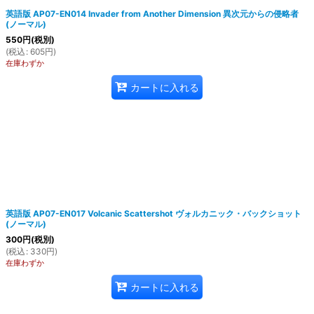
英語版 AP07-EN014 Invader from Another Dimension 異次元からの侵略者
(ノーマル)
550
円
(税別)
(
税込
:
605
円
)
在庫わずか
カートに入れる
英語版 AP07-EN017 Volcanic Scattershot ヴォルカニック・バックショット
(ノーマル)
300
円
(税別)
(
税込
:
330
円
)
在庫わずか
カートに入れる