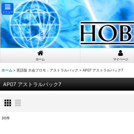
メニュー
ホーム
マイページ
ホーム
>
英語版 大会プロモ：アストラルパック
>
AP07 アストラルパック7
AP07 アストラルパック7
30
件
表示数
: