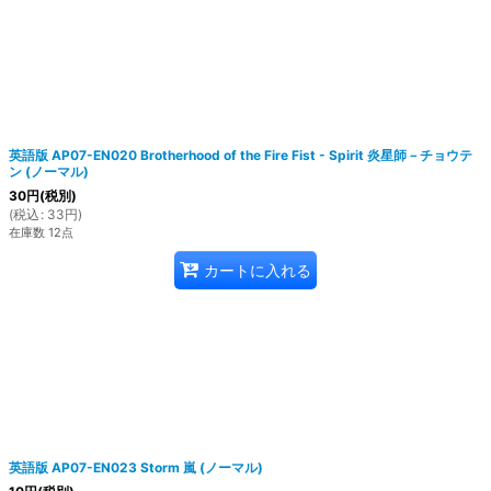
英語版 AP07-EN020 Brotherhood of the Fire Fist - Spirit 炎星師－チョウテ
ン (ノーマル)
30
円
(税別)
(
税込
:
33
円
)
在庫数 12点
カートに入れる
英語版 AP07-EN023 Storm 嵐 (ノーマル)