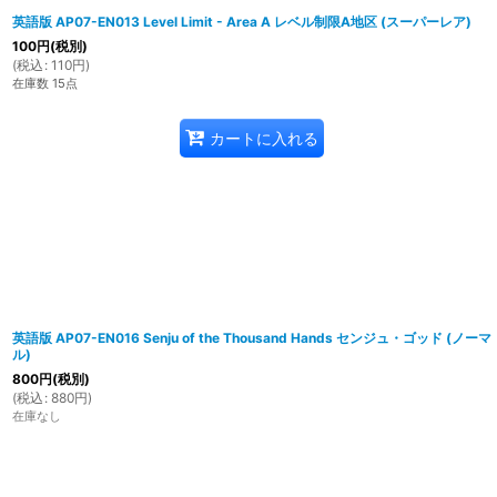
英語版 AP07-EN013 Level Limit - Area A レベル制限A地区 (スーパーレア)
100
円
(税別)
(
税込
:
110
円
)
在庫数 15点
カートに入れる
英語版 AP07-EN016 Senju of the Thousand Hands センジュ・ゴッド (ノーマ
ル)
800
円
(税別)
(
税込
:
880
円
)
在庫なし