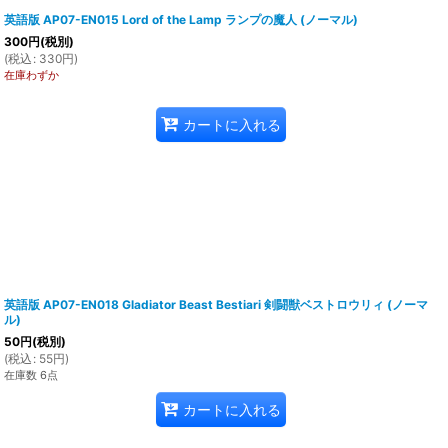
英語版 AP07-EN015 Lord of the Lamp ランプの魔人 (ノーマル)
300
円
(税別)
(
税込
:
330
円
)
在庫わずか
カートに入れる
英語版 AP07-EN018 Gladiator Beast Bestiari 剣闘獣ベストロウリィ (ノーマ
ル)
50
円
(税別)
(
税込
:
55
円
)
在庫数 6点
カートに入れる