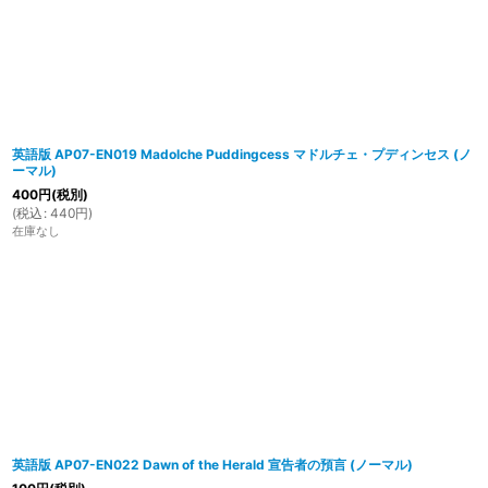
英語版 AP07-EN019 Madolche Puddingcess マドルチェ・プディンセス (ノ
ーマル)
400
円
(税別)
(
税込
:
440
円
)
在庫なし
英語版 AP07-EN022 Dawn of the Herald 宣告者の預言 (ノーマル)