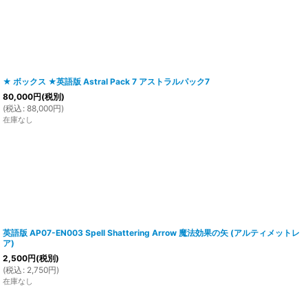
★ ボックス ★英語版 Astral Pack 7 アストラルパック7
80,000
円
(税別)
(
税込
:
88,000
円
)
在庫なし
英語版 AP07-EN003 Spell Shattering Arrow 魔法効果の矢 (アルティメットレ
ア)
2,500
円
(税別)
(
税込
:
2,750
円
)
在庫なし