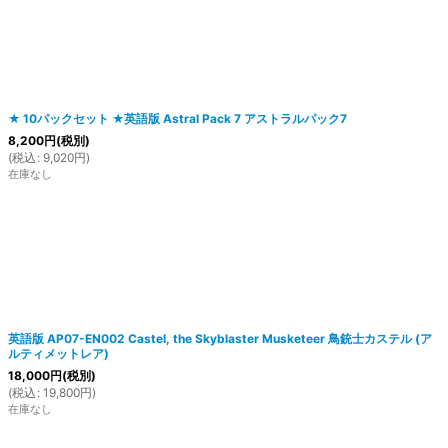
★ 10パックセット ★英語版 Astral Pack 7 アストラルパック7
絞り込む
8,200
円
(税別)
(
税込
:
9,020
円
)
在庫なし
英語版 AP07-EN002 Castel, the Skyblaster Musketeer 鳥銃士カステル (ア
ルティメットレア)
18,000
円
(税別)
(
税込
:
19,800
円
)
在庫なし