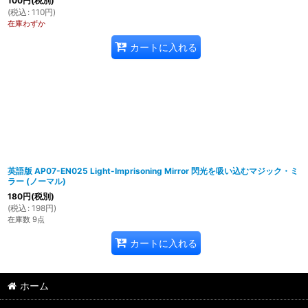
100
円
(税別)
(
税込
:
110
円
)
在庫わずか
カートに入れる
英語版 AP07-EN025 Light-Imprisoning Mirror 閃光を吸い込むマジック・ミ
ラー (ノーマル)
180
円
(税別)
(
税込
:
198
円
)
在庫数 9点
カートに入れる
ホーム