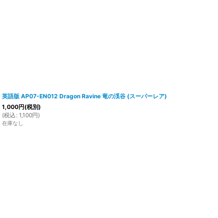
英語版 AP07-EN012 Dragon Ravine 竜の渓谷 (スーパーレア)
1,000
円
(税別)
(
税込
:
1,100
円
)
在庫なし