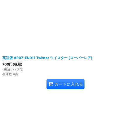
英語版 AP07-EN011 Twister ツイスター (スーパーレア)
700
円
(税別)
(
税込
:
770
円
)
在庫数 4点
カートに入れる