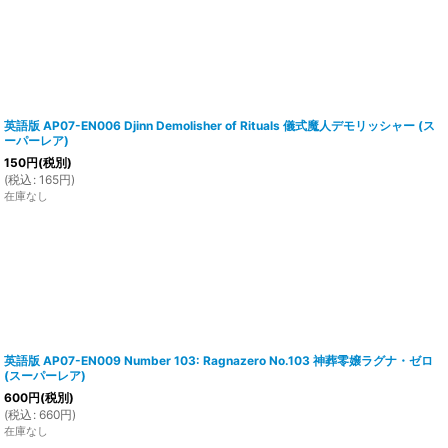
英語版 AP07-EN006 Djinn Demolisher of Rituals 儀式魔人デモリッシャー (ス
ーパーレア)
150
円
(税別)
(
税込
:
165
円
)
在庫なし
英語版 AP07-EN009 Number 103: Ragnazero No.103 神葬零嬢ラグナ・ゼロ
(スーパーレア)
600
円
(税別)
(
税込
:
660
円
)
在庫なし