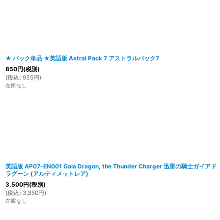
在庫あり
並び順
:
★ パック単品 ★英語版 Astral Pack 7 アストラルパック7
850
円
(税別)
(
税込
:
935
円
)
在庫なし
英語版 AP07-EN001 Gaia Dragon, the Thunder Charger 迅雷の騎士ガイアド
ラグーン (アルティメットレア)
3,500
円
(税別)
(
税込
:
3,850
円
)
在庫なし