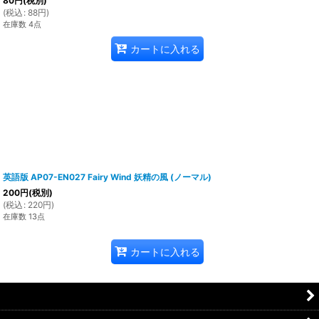
80
円
(税別)
(
税込
:
88
円
)
在庫数 4点
カートに入れる
英語版 AP07-EN027 Fairy Wind 妖精の風 (ノーマル)
200
円
(税別)
(
税込
:
220
円
)
在庫数 13点
カートに入れる