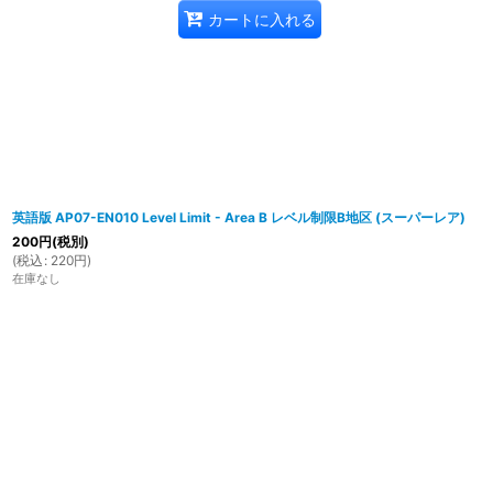
カートに入れる
英語版 AP07-EN010 Level Limit - Area B レベル制限B地区 (スーパーレア)
200
円
(税別)
(
税込
:
220
円
)
在庫なし