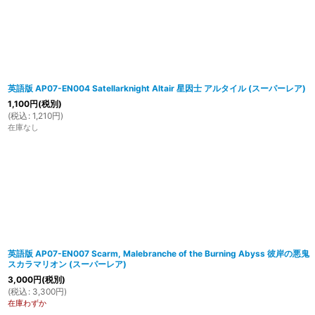
英語版 AP07-EN004 Satellarknight Altair 星因士 アルタイル (スーパーレア)
1,100
円
(税別)
(
税込
:
1,210
円
)
在庫なし
英語版 AP07-EN007 Scarm, Malebranche of the Burning Abyss 彼岸の悪鬼
スカラマリオン (スーパーレア)
3,000
円
(税別)
(
税込
:
3,300
円
)
在庫わずか