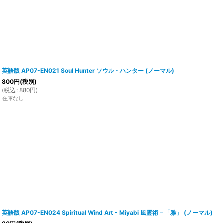
英語版 AP07-EN021 Soul Hunter ソウル・ハンター (ノーマル)
800
円
(税別)
(
税込
:
880
円
)
在庫なし
英語版 AP07-EN024 Spiritual Wind Art - Miyabi 風霊術－「雅」 (ノーマル)