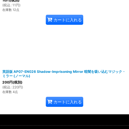
10
円
(税別)
(
税込
:
11
円
)
在庫数 12点
カートに入れる
英語版 AP07-EN026 Shadow-Imprisoning Mirror 暗闇を吸い込むマジック・
ミラー (ノーマル)
200
円
(税別)
(
税込
:
220
円
)
在庫数 4点
カートに入れる