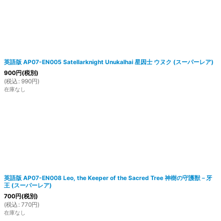
英語版 AP07-EN005 Satellarknight Unukalhai 星因士 ウヌク (スーパーレア)
900
円
(税別)
(
税込
:
990
円
)
在庫なし
英語版 AP07-EN008 Leo, the Keeper of the Sacred Tree 神樹の守護獣－牙
王 (スーパーレア)
700
円
(税別)
(
税込
:
770
円
)
在庫なし