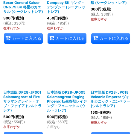
Boxer General Kaiser
Dempsey BK キング・
醒 (シークレットレア)
CNo.79 BK 将星のカエ
デンプシー (シークレッ
300
円
(税別)
サル (シークレットレア)
トレア)
(
税込
:
330
円
)
300
円
(税別)
450
円
(税別)
在庫わずか
(
税込
:
330
円
)
(
税込
:
495
円
)
在庫わずか
在庫わずか
カートに入れる
カートに入れる
カートに入れる
日本語版 DP28-JP001
日本語版 DP28-JP005
日本語版 DP28-JP018
Salamangreat of Fire
Salamangreat Raging
Volcanic Emperor ヴォ
サラマングレイト・オ
Phoenix 転生炎獣レイジ
ルカニック・エンペラー
ブ・ファイア (ウルトラ
ング・フェニックス (ウ
(ウルトラレア)
レア)
ルトラレア)
150
円
(税別)
500
円
(税別)
500
円
(税別)
(
税込
:
165
円
)
(
税込
:
550
円
)
(
税込
:
550
円
)
在庫わずか
在庫わずか
在庫なし