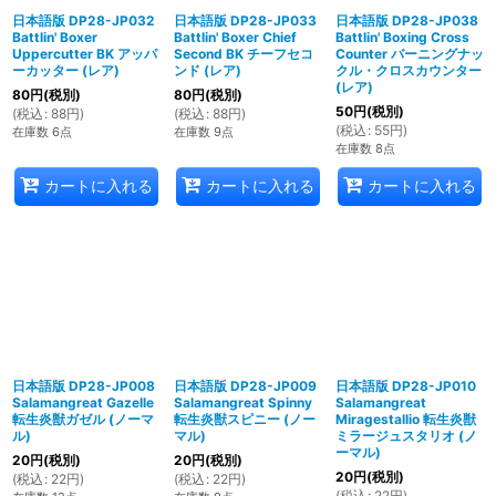
日本語版 DP28-JP032
日本語版 DP28-JP033
日本語版 DP28-JP038
Battlin' Boxer
Battlin' Boxer Chief
Battlin' Boxing Cross
Uppercutter BK アッパ
Second BK チーフセコ
Counter バーニングナッ
ーカッター (レア)
ンド (レア)
クル・クロスカウンター
(レア)
80
円
(税別)
80
円
(税別)
50
円
(税別)
(
税込
:
88
円
)
(
税込
:
88
円
)
(
税込
:
55
円
)
在庫数 6点
在庫数 9点
在庫数 8点
カートに入れる
カートに入れる
カートに入れる
日本語版 DP28-JP008
日本語版 DP28-JP009
日本語版 DP28-JP010
Salamangreat Gazelle
Salamangreat Spinny
Salamangreat
転生炎獣ガゼル (ノーマ
転生炎獣スピニー (ノー
Miragestallio 転生炎獣
ル)
マル)
ミラージュスタリオ (ノ
ーマル)
20
円
(税別)
20
円
(税別)
20
円
(税別)
(
税込
:
22
円
)
(
税込
:
22
円
)
(
税込
:
22
円
)