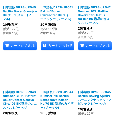
日本語版 DP28-JP040
日本語版 DP28-JP041
日本語版 DP28-JP042
Battlin' Boxer Glassjaw
Battlin' Boxer
Number 105: Battlin'
BK グラスジョー (ノー
Switchitter BK スイッ
Boxer Star Cestus
マル)
チヒッター (ノーマル)
No.105 BK 流星のセス
タス (ノーマル)
20
円
(税別)
20
円
(税別)
20
円
(税別)
(
税込
:
22
円
)
(
税込
:
22
円
)
(
税込
:
22
円
)
在庫数 12点
在庫数 12点
在庫数 10点
カートに入れる
カートに入れる
カートに入れる
日本語版 DP28-JP043
日本語版 DP28-JP044
日本語版 DP28-JP045
Number C105: Battlin'
Number 79: Battlin'
Battlin' Boxing Spirits
Boxer Comet Cestus
Boxer Nova Kaiser
バーニングナックル・ス
CNo.105 BK 彗星のカエ
No.79 BK 新星のカイザ
ピリッツ (ノーマル)
ストス (ノーマル)
ー (ノーマル)
20
円
(税別)
20
円
(税別)
20
円
(税別)
(
税込
:
22
円
)