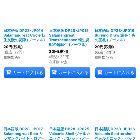
日本語版 DP28-JP014
日本語版 DP28-JP015
日本語版 DP28-JP016
Salamangreat Circle 転
Salamangreat
Burning Draw 逆巻く炎
生炎獣の炎陣 (ノーマル)
Transcendence 転生炎
の宝札 (ノーマル)
獣の超転生 (ノーマル)
20
円
(税別)
20
円
(税別)
20
円
(税別)
(
税込
:
22
円
)
(
税込
:
22
円
)
(
税込
:
22
円
)
在庫数 9点
在庫数 12点
在庫数 12点
カートに入れる
カートに入れる
カートに入れる
日本語版 DP28-JP017
日本語版 DP28-JP025
日本語版 DP28-JP026
Salamangreat Roar サ
Volcanic Shell ヴォルカ
Volcanic Scattershot
ラマングレイト・ロアー
ニック・バレット (ノー
ヴォルカニック・バック