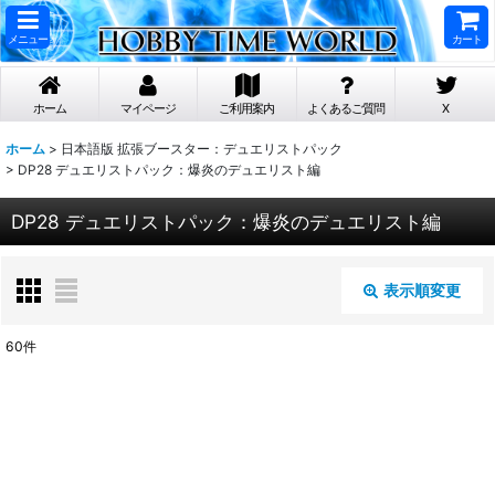
メニュー
カート
ホーム
マイページ
ご利用案内
よくあるご質問
X
ホーム
>
日本語版 拡張ブースター：デュエリストパック
>
DP28 デュエリストパック：爆炎のデュエリスト編
DP28 デュエリストパック：爆炎のデュエリスト編
表示順変更
閉じる
60
件
表示数
:
在庫あり
並び順
: