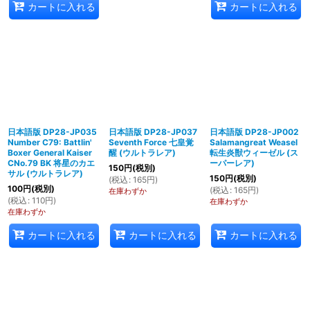
カートに入れる
カートに入れる
日本語版 DP28-JP035
日本語版 DP28-JP037
日本語版 DP28-JP002
Number C79: Battlin'
Seventh Force 七皇覚
Salamangreat Weasel
Boxer General Kaiser
醒 (ウルトラレア)
転生炎獣ウィーゼル (ス
CNo.79 BK 将星のカエ
ーパーレア)
150
円
(税別)
サル (ウルトラレア)
150
円
(税別)
(
税込
:
165
円
)
100
円
(税別)
(
税込
:
165
円
)
在庫わずか
(
税込
:
110
円
)
在庫わずか
在庫わずか
カートに入れる
カートに入れる
カートに入れる