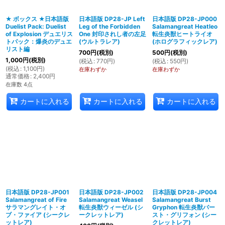
★ ボックス ★日本語版
日本語版 DP28-JP Left
日本語版 DP28-JP000
Duelist Pack: Duelist
Leg of the Forbidden
Salamangreat Heatleo
絞り込む
of Explosion デュエリス
One 封印されし者の左足
転生炎獣ヒートライオ
トパック：爆炎のデュエ
(ウルトラレア)
(ホログラフィックレア)
リスト編
700
円
(税別)
500
円
(税別)
1,000
円
(税別)
(
税込
:
770
円
)
(
税込
:
550
円
)
(
税込
:
1,100
円
)
在庫わずか
在庫わずか
通常価格
:
2,400
円
在庫数 4点
カートに入れる
カートに入れる
カートに入れる
日本語版 DP28-JP001
日本語版 DP28-JP002
日本語版 DP28-JP004
Salamangreat of Fire
Salamangreat Weasel
Salamangreat Burst
サラマングレイト・オ
転生炎獣ウィーゼル (シ
Gryphon 転生炎獣バー
ブ・ファイア (シークレ
ークレットレア)
スト・グリフォン (シー
ットレア)
クレットレア)