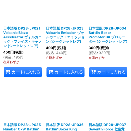
日本語版 DP28-JP021
日本語版 DP28-JP023
日本語版 DP28-JP034
Volcanic Blaze
Volcanic Emission ヴォ
Battlin' Boxer
Accelerator ヴォルカニ
ルカニック・エミッショ
Promoter BK プロモー
ック・ブレイズ・キャノ
ン (シークレットレア)
ター (シークレットレア)
ン (シークレットレア)
400
円
(税別)
300
円
(税別)
450
円
(税別)
(
税込
:
440
円
)
(
税込
:
330
円
)
(
税込
:
495
円
)
在庫わずか
在庫わずか
在庫わずか
カートに入れる
カートに入れる
カートに入れる
日本語版 DP28-JP035
日本語版 DP28-JP036
日本語版 DP28-JP037
Number C79: Battlin'
Battlin' Boxer King
Seventh Force 七皇覚