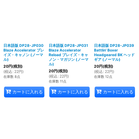
日本語版 DP28-JP030
日本語版 DP28-JP031
日本語版 DP28-JP039
Blaze Accelerator ブレ
Blaze Accelerator
Battlin' Boxer
イズ・キャノン (ノーマ
Reload ブレイズ・キャ
Headgeared BK ヘッド
ル)
ノン・マガジン (ノーマ
ギア (ノーマル)
ル)
20
円
(税別)
20
円
(税別)
20
円
(税別)
(
税込
:
22
円
)
(
税込
:
22
円
)
(
税込
:
22
円
)
在庫数 8点
在庫数 12点
在庫数 11点
カートに入れる
カートに入れる
カートに入れる