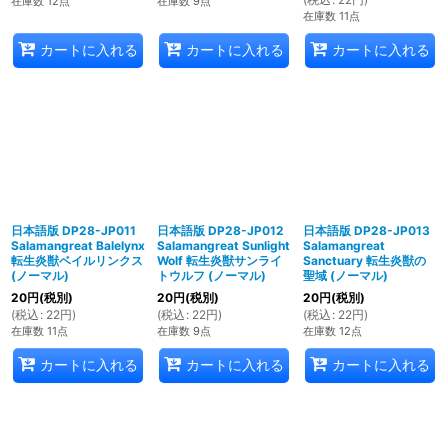
在庫数 12点
在庫数 9点
在庫数 11点
カートに入れる
カートに入れる
カートに入れる
日本語版 DP28-JP011
日本語版 DP28-JP012
日本語版 DP28-JP013
Salamangreat Balelynx
Salamangreat Sunlight
Salamangreat
転生炎獣ベイルリンクス
Wolf 転生炎獣サンライ
Sanctuary 転生炎獣の
(ノーマル)
トウルフ (ノーマル)
聖域 (ノーマル)
20
円
(税別)
20
円
(税別)
20
円
(税別)
(
税込
:
22
円
)
(
税込
:
22
円
)
(
税込
:
22
円
)
在庫数 11点
在庫数 9点
在庫数 12点
カートに入れる
カートに入れる
カートに入れる