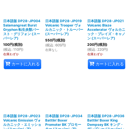
日本語版 DP28-JP004
日本語版 DP28-JP019
日本語版 DP28-JP021
Salamangreat Burst
Volcanic Trooper ヴォ
Volcanic Blaze
Gryphon 転生炎獣バー
ルカニック・トルーパー
Accelerator ヴォルカニ
スト・グリフォン (スー
(スーパーレア)
ック・ブレイズ・キャノ
パーレア)
ン (スーパーレア)
550
円
(税別)
100
円
(税別)
200
円
(税別)
(
税込
:
605
円
)
(
税込
:
110
円
)
(
税込
:
220
円
)
在庫なし
在庫わずか
在庫わずか
カートに入れる
カートに入れる
日本語版 DP28-JP023
日本語版 DP28-JP034
日本語版 DP28-JP036
Volcanic Emission ヴォ
Battlin' Boxer
Battlin' Boxer King
ルカニック・エミッショ
Promoter BK プロモー
Dempsey BK キング・
ン (スーパーレア)
ター (スーパーレア)
デンプシー (スーパーレ