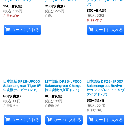
ア)
150
円
(税別)
250
円
(税別)
300
円
(税別)
(
税込
:
165
円
)
(
税込
:
275
円
)
(
税込
:
330
円
)
在庫わずか
在庫なし
在庫わずか
カートに入れる
カートに入れる
日本語版 DP28-JP003
日本語版 DP28-JP006
日本語版 DP28-JP007
Salamangreat Tiger 転
Salamangreat Charge
Salamangreat Revive
生炎獣ティガー (レア)
転生炎獣の炎軍 (レア)
サラマングレイト・リヴ
ァイブ (レア)
80
円
(税別)
80
円
(税別)
50
円
(税別)
(
税込
:
88
円
)
(
税込
:
88
円
)
(
税込
:
55
円
)
在庫数 6点
在庫数 7点
在庫数 8点
カートに入れる
カートに入れる
カートに入れる