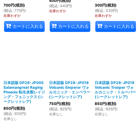
400
円
(税別)
700
円
(税別)
300
円
(税別)
(
税込
:
440
円
)
(
税込
:
770
円
)
(
税込
:
330
円
)
在庫わずか
在庫わずか
在庫わずか
カートに入れる
カートに入れる
カートに入れる
日本語版 DP28-JP005
日本語版 DP28-JP018
日本語版 DP28-JP019
Salamangreat Raging
Volcanic Emperor ヴォ
Volcanic Trooper ヴォ
Phoenix 転生炎獣レイジ
ルカニック・エンペラー
ルカニック・トルーパー
ング・フェニックス (シ
(シークレットレア)
(シークレットレア)
ークレットレア)
750
円
(税別)
850
円
(税別)
850
円
(税別)
(
税込
:
825
円
)
(
税込
:
935
円
)
(
税込
:
935
円
)
在庫なし
在庫なし
在庫なし