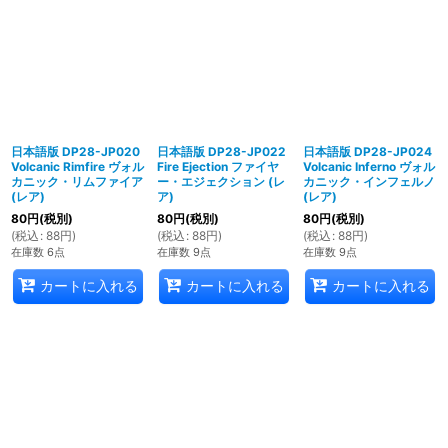
日本語版 DP28-JP020
日本語版 DP28-JP022
日本語版 DP28-JP024
Volcanic Rimfire ヴォル
Fire Ejection ファイヤ
Volcanic Inferno ヴォル
カニック・リムファイア
ー・エジェクション (レ
カニック・インフェルノ
(レア)
ア)
(レア)
80
円
(税別)
80
円
(税別)
80
円
(税別)
(
税込
:
88
円
)
(
税込
:
88
円
)
(
税込
:
88
円
)
在庫数 6点
在庫数 9点
在庫数 9点
カートに入れる
カートに入れる
カートに入れる