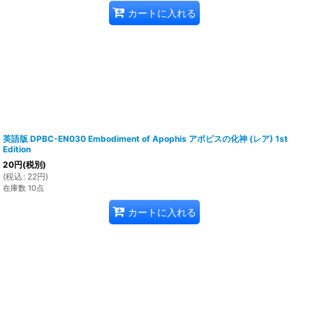
カートに入れる
英語版 DPBC-EN030 Embodiment of Apophis アポピスの化神 (レア) 1st
Edition
20
円
(税別)
(
税込
:
22
円
)
在庫数 10点
カートに入れる