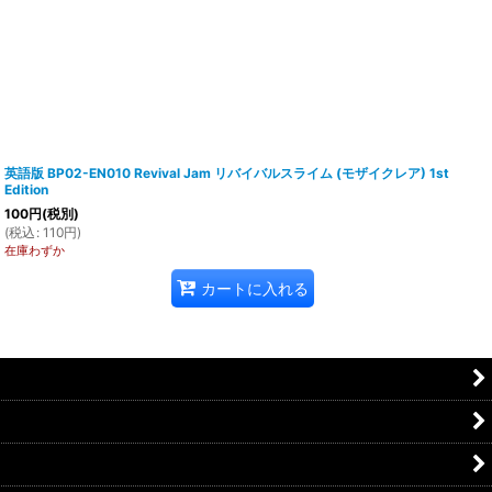
英語版 BP02-EN010 Revival Jam リバイバルスライム (モザイクレア) 1st
Edition
100
円
(税別)
(
税込
:
110
円
)
在庫わずか
カートに入れる