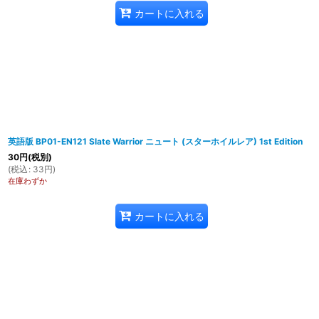
カートに入れる
英語版 BP01-EN121 Slate Warrior ニュート (スターホイルレア) 1st Edition
30
円
(税別)
(
税込
:
33
円
)
在庫わずか
カートに入れる