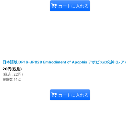
カートに入れる
日本語版 DP16-JP029 Embodiment of Apophis アポピスの化神 (レア)
20
円
(税別)
(
税込
:
22
円
)
在庫数 14点
カートに入れる