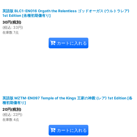
英語版 BLC1-EN016 Orgoth the Relentless ゴッドオーガス (ウルトラレア)
1st Edition
[
各種初期傷有り
]
30
円
(税別)
(
税込
:
33
円
)
在庫数 7点
カートに入れる
英語版 MZTM-EN097 Temple of the Kings 王家の神殿 (レア) 1st Edition
[
各
種初期傷有り
]
20
円
(税別)
(
税込
:
22
円
)
在庫数 4点
カートに入れる