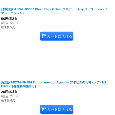
日本語版 AC04-JP007 Clear Rage Golem クリアー・レイジ・ゴーレム (ノー
マル・パラレル)
50
円
(税別)
(
税込
:
55
円
)
在庫数 5点
カートに入れる
英語版 MZTM-EN104 Embodiment of Apophis アポピスの化神 (レア) 1st
Edition
[
各種初期傷有り
]
20
円
(税別)
(
税込
:
22
円
)
在庫数 8点
カートに入れる