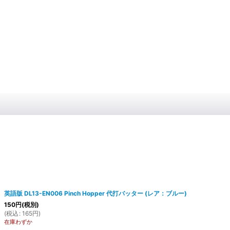
英語版 DL13-EN006 Pinch Hopper 代打バッター (レア：ブルー)
150
円
(税別)
(
税込
:
165
円
)
在庫わずか