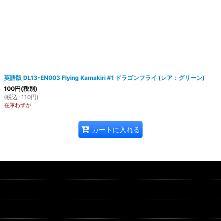
英語版 DL13-EN003 Flying Kamakiri #1 ドラゴンフライ (レア：グリーン)
100
円
(税別)
(
税込
:
110
円
)
在庫わずか
カートに入れる