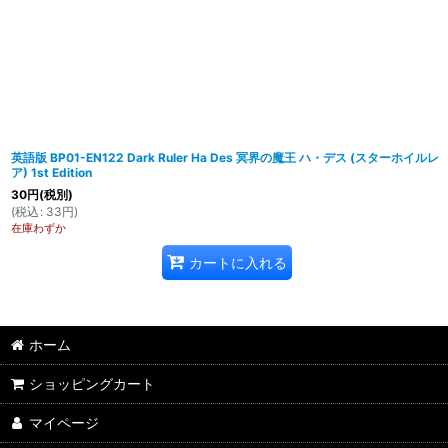
英語版 BP01-EN122 Dark Ruler Ha Des 冥界の魔王 ハ・デス (スターホイルレ
ア) 1st Edition
30
円
(税別)
(
税込
:
33
円
)
在庫わずか
カートに入れる
ホーム
ショッピングカート
マイページ