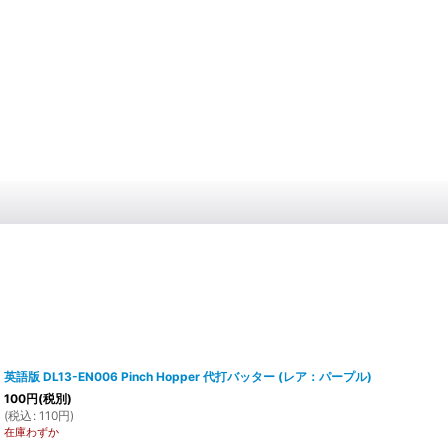
英語版 DL13-EN006 Pinch Hopper 代打バッター (レア：パープル)
100
円
(税別)
(
税込
:
110
円
)
在庫わずか