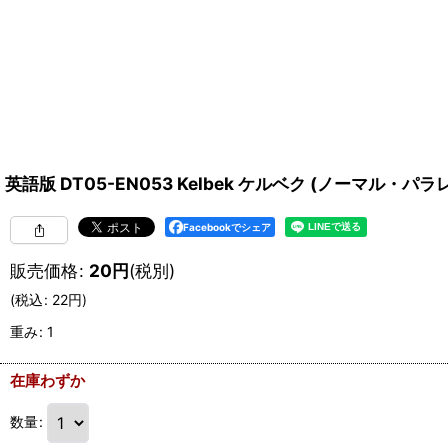
英語版 DT05-EN053 Kelbek ケルベク (ノーマル・パラ
Facebookでシェア
販売価格
:
20
円
(税別)
(
税込
:
22
円
)
重み
:
1
在庫わずか
数量
: