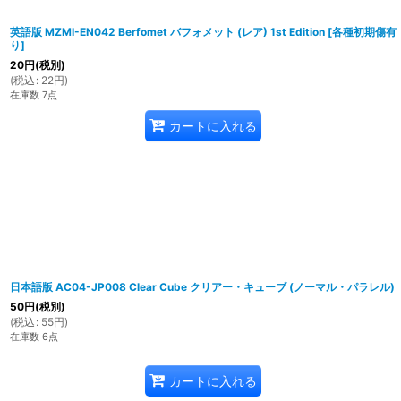
英語版 MZMI-EN042 Berfomet バフォメット (レア) 1st Edition
[
各種初期傷有
り
]
20
円
(税別)
(
税込
:
22
円
)
在庫数 7点
カートに入れる
日本語版 AC04-JP008 Clear Cube クリアー・キューブ (ノーマル・パラレル)
50
円
(税別)
(
税込
:
55
円
)
在庫数 6点
カートに入れる