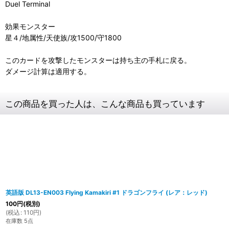
Duel Terminal
効果モンスター
星４/地属性/天使族/攻1500/守1800
このカードを攻撃したモンスターは持ち主の手札に戻る。
ダメージ計算は適用する。
この商品を買った人は、こんな商品も買っています
英語版 DL13-EN003 Flying Kamakiri #1 ドラゴンフライ (レア：レッド)
100
円
(税別)
(
税込
:
110
円
)
在庫数 5点