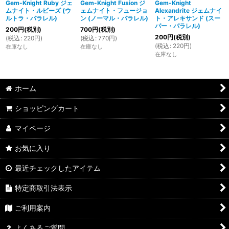
Gem-Knight Ruby ジェ
Gem-Knight Fusion ジ
Gem-Knight
ムナイト・ルビーズ (ウ
ェムナイト・フュージョ
Alexandrite ジェムナイ
ルトラ・パラレル)
ン (ノーマル・パラレル)
ト・アレキサンド (スー
パー・パラレル)
200
円
(税別)
700
円
(税別)
200
円
(税別)
(
税込
:
220
円
)
(
税込
:
770
円
)
(
税込
:
220
円
)
在庫なし
在庫なし
在庫なし
ホーム
ショッピングカート
マイページ
お気に入り
最近チェックしたアイテム
特定商取引法表示
ご利用案内
よくあるご質問