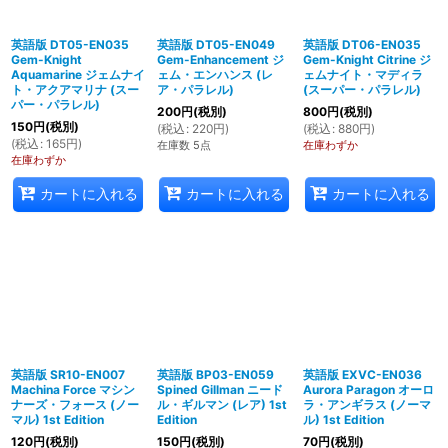
英語版 DT05-EN035
英語版 DT05-EN049
英語版 DT06-EN035
Gem-Knight
Gem-Enhancement ジ
Gem-Knight Citrine ジ
Aquamarine ジェムナイ
ェム・エンハンス (レ
ェムナイト・マディラ
ト・アクアマリナ (スー
ア・パラレル)
(スーパー・パラレル)
パー・パラレル)
200
円
(税別)
800
円
(税別)
150
円
(税別)
(
税込
:
220
円
)
(
税込
:
880
円
)
(
税込
:
165
円
)
在庫数 5点
在庫わずか
在庫わずか
カートに入れる
カートに入れる
カートに入れる
英語版 SR10-EN007
英語版 BP03-EN059
英語版 EXVC-EN036
Machina Force マシン
Spined Gillman ニード
Aurora Paragon オーロ
ナーズ・フォース (ノー
ル・ギルマン (レア) 1st
ラ・アンギラス (ノーマ
マル) 1st Edition
Edition
ル) 1st Edition
120
円
(税別)
150
円
(税別)
70
円
(税別)