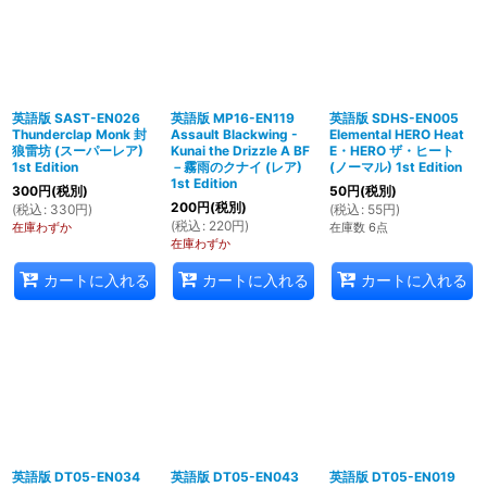
英語版 SAST-EN026
英語版 MP16-EN119
英語版 SDHS-EN005
Thunderclap Monk 封
Assault Blackwing -
Elemental HERO Heat
狼雷坊 (スーパーレア)
Kunai the Drizzle A BF
E・HERO ザ・ヒート
1st Edition
－霧雨のクナイ (レア)
(ノーマル) 1st Edition
1st Edition
300
円
(税別)
50
円
(税別)
200
円
(税別)
(
税込
:
330
円
)
(
税込
:
55
円
)
(
税込
:
220
円
)
在庫わずか
在庫数 6点
在庫わずか
カートに入れる
カートに入れる
カートに入れる
英語版 DT05-EN034
英語版 DT05-EN043
英語版 DT05-EN019