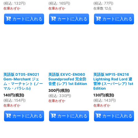
(
税込
:
132
円
)
(
税込
:
165
円
)
(
税込
:
77
円
)
在庫わずか
在庫わずか
在庫数 12点
カートに入れる
カートに入れる
カートに入れる
英語版 DT05-EN021
英語版 EXVC-EN060
英語版 MP15-EN216
Gem-Merchant ジェ
Soundproofed 完全防
Lightning Rod Lord 避
ム・マーチャント (ノー
音壁 (レア) 1st Edition
雷神 (スーパーレア) 1st
マル・パラレル)
Edition
300
円
(税別)
140
円
(税別)
130
円
(税別)
(
税込
:
330
円
)
(
税込
:
154
円
)
(
税込
:
143
円
)
在庫わずか
在庫わずか
在庫わずか
カートに入れる
カートに入れる
カートに入れる