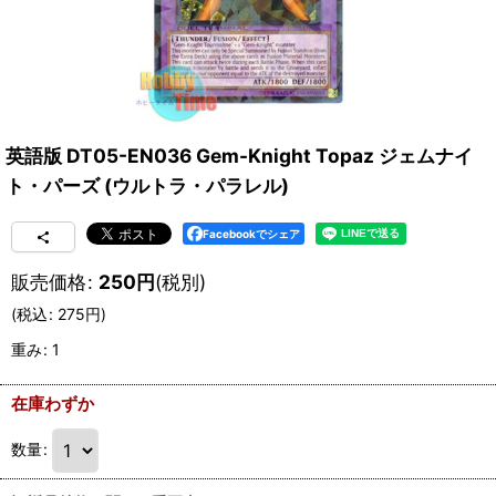
英語版 DT05-EN036 Gem-Knight Topaz ジェムナイ
ト・パーズ (ウルトラ・パラレル)
Facebookでシェア
販売価格
:
250
円
(税別)
(
税込
:
275
円
)
重み
:
1
在庫わずか
数量
: