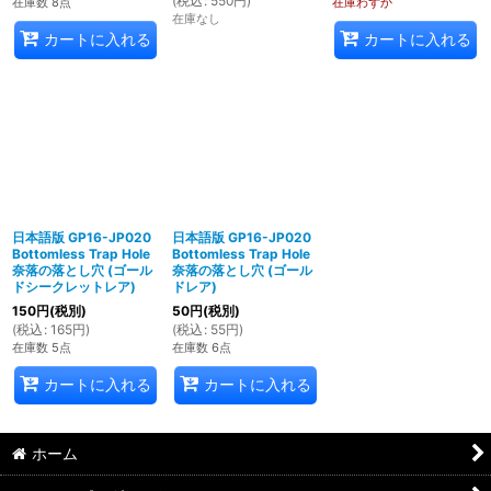
(
税込
:
550
円
)
在庫数 8点
在庫わずか
在庫なし
カートに入れる
カートに入れる
日本語版 GP16-JP020
日本語版 GP16-JP020
Bottomless Trap Hole
Bottomless Trap Hole
奈落の落とし穴 (ゴール
奈落の落とし穴 (ゴール
ドシークレットレア)
ドレア)
150
円
(税別)
50
円
(税別)
(
税込
:
165
円
)
(
税込
:
55
円
)
在庫数 5点
在庫数 6点
カートに入れる
カートに入れる
ホーム