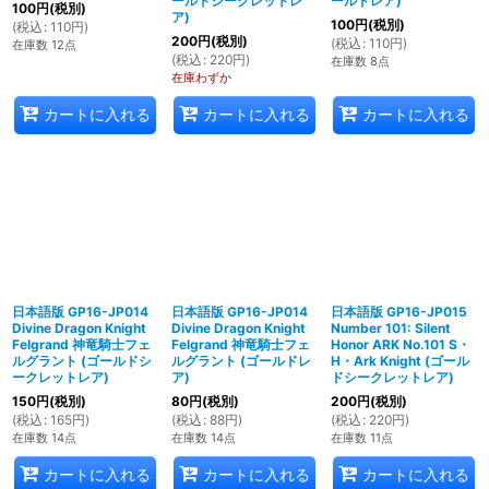
ールドシークレットレ
ールドレア)
100
円
(税別)
ア)
100
円
(税別)
(
税込
:
110
円
)
200
円
(税別)
(
税込
:
110
円
)
在庫数 12点
(
税込
:
220
円
)
在庫数 8点
在庫わずか
カートに入れる
カートに入れる
カートに入れる
日本語版 GP16-JP014
日本語版 GP16-JP014
日本語版 GP16-JP015
Divine Dragon Knight
Divine Dragon Knight
Number 101: Silent
Felgrand 神竜騎士フェ
Felgrand 神竜騎士フェ
Honor ARK No.101 S・
ルグラント (ゴールドシ
ルグラント (ゴールドレ
H・Ark Knight (ゴール
ークレットレア)
ア)
ドシークレットレア)
150
円
(税別)
80
円
(税別)
200
円
(税別)
(
税込
:
165
円
)
(
税込
:
88
円
)
(
税込
:
220
円
)
在庫数 14点
在庫数 14点
在庫数 11点
カートに入れる
カートに入れる
カートに入れる