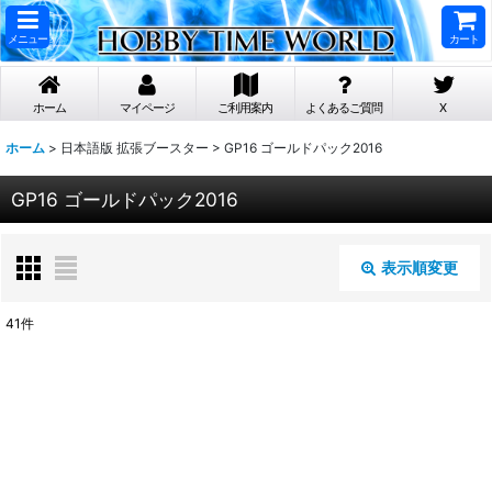
メニュー
カート
ホーム
マイページ
ご利用案内
よくあるご質問
X
ホーム
>
日本語版 拡張ブースター
>
GP16 ゴールドパック2016
GP16 ゴールドパック2016
表示順変更
閉じる
41
件
表示数
:
在庫あり
並び順
: