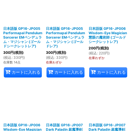
日本語版 GP16-JP005
日本語版 GP16-JP005
日本語版 GP16-JP006
Performapal Pendulum
Performapal Pendulum
Wisdom-Eye Magician
Sorcerer EMペンデュラ
Sorcerer EMペンデュラ
慧眼の魔術師 (ゴールド
ム・マジシャン (ゴール
ム・マジシャン (ゴール
シークレットレア)
ドシークレットレア)
ドレア)
200
円
(税別)
300
円
(税別)
300
円
(税別)
(
税込
:
220
円
)
(
税込
:
330
円
)
(
税込
:
330
円
)
在庫わずか
在庫数 14点
在庫わずか
カートに入れる
カートに入れる
カートに入れる
日本語版 GP16-JP006
日本語版 GP16-JP007
日本語版 GP16-JP007
Wisdom-Eye Magician
Dark Paladin 超魔導剣
Dark Paladin 超魔導剣