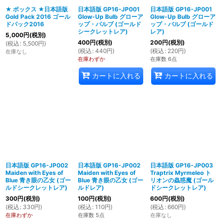
★ ボックス ★日本語版
日本語版 GP16-JP001
日本語版 GP16-JP001
Gold Pack 2016 ゴール
Glow-Up Bulb グローア
Glow-Up Bulb グローア
絞り込む
ドパック2016
ップ・バルブ (ゴールド
ップ・バルブ (ゴールド
シークレットレア)
レア)
5,000
円
(税別)
400
円
(税別)
200
円
(税別)
(
税込
:
5,500
円
)
(
税込
:
440
円
)
(
税込
:
220
円
)
在庫なし
在庫わずか
在庫数 6点
カートに入れる
カートに入れる
日本語版 GP16-JP002
日本語版 GP16-JP002
日本語版 GP16-JP003
Maiden with Eyes of
Maiden with Eyes of
Traptrix Myrmeleo ト
Blue 青き眼の乙女 (ゴー
Blue 青き眼の乙女 (ゴー
リオンの蟲惑魔 (ゴール
ルドシークレットレア)
ルドレア)
ドシークレットレア)
300
円
(税別)
100
円
(税別)
600
円
(税別)
(
税込
:
330
円
)
(
税込
:
110
円
)
(
税込
:
660
円
)
在庫わずか
在庫数 5点
在庫なし