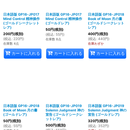
日本語版 GP16-JP017
日本語版 GP16-JP017
日本語版 GP16-JP018
Mind Control 精神操作
Mind Control 精神操作
Book of Moon 月の書
(ゴールドシークレット
(ゴールドレア)
(ゴールドシークレット
レア)
レア)
50
円
(税別)
200
円
(税別)
400
円
(税別)
(
税込
:
55
円
)
(
税込
:
220
円
)
(
税込
:
440
円
)
在庫数 8点
在庫数 4点
在庫わずか
カートに入れる
カートに入れる
カートに入れる
日本語版 GP16-JP018
日本語版 GP16-JP019
日本語版 GP16-JP019
Book of Moon 月の書
Solemn Judgment 神の
Solemn Judgment 神の
(ゴールドレア)
宣告 (ゴールドシークレ
宣告 (ゴールドレア)
ットレア)
50
円
(税別)
320
円
(税別)
500
円
(税別)
(
税込
:
55
円
)
(
税込
:
352
円
)