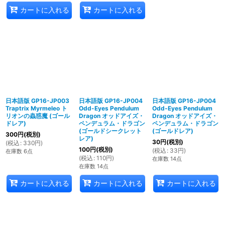
カートに入れる
カートに入れる
日本語版 GP16-JP003
日本語版 GP16-JP004
日本語版 GP16-JP004
Traptrix Myrmeleo ト
Odd-Eyes Pendulum
Odd-Eyes Pendulum
リオンの蟲惑魔 (ゴール
Dragon オッドアイズ・
Dragon オッドアイズ・
ドレア)
ペンデュラム・ドラゴン
ペンデュラム・ドラゴン
(ゴールドシークレット
(ゴールドレア)
300
円
(税別)
レア)
30
円
(税別)
(
税込
:
330
円
)
100
円
(税別)
(
税込
:
33
円
)
在庫数 6点
(
税込
:
110
円
)
在庫数 14点
在庫数 14点
カートに入れる
カートに入れる
カートに入れる