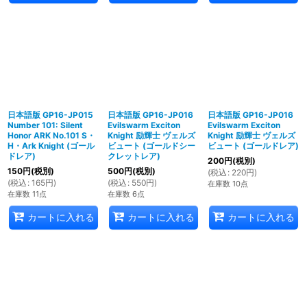
日本語版 GP16-JP015
日本語版 GP16-JP016
日本語版 GP16-JP016
Number 101: Silent
Evilswarm Exciton
Evilswarm Exciton
Honor ARK No.101 S・
Knight 励輝士 ヴェルズ
Knight 励輝士 ヴェルズ
H・Ark Knight (ゴール
ビュート (ゴールドシー
ビュート (ゴールドレア)
ドレア)
クレットレア)
200
円
(税別)
150
円
(税別)
500
円
(税別)
(
税込
:
220
円
)
(
税込
:
165
円
)
(
税込
:
550
円
)
在庫数 10点
在庫数 11点
在庫数 6点
カートに入れる
カートに入れる
カートに入れる