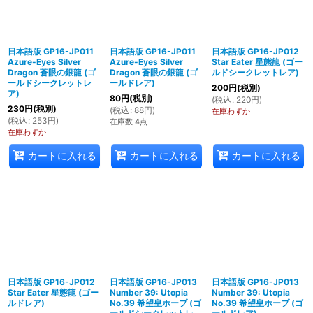
日本語版 GP16-JP011
日本語版 GP16-JP011
日本語版 GP16-JP012
Azure-Eyes Silver
Azure-Eyes Silver
Star Eater 星態龍 (ゴー
Dragon 蒼眼の銀龍 (ゴ
Dragon 蒼眼の銀龍 (ゴ
ルドシークレットレア)
ールドシークレットレ
ールドレア)
200
円
(税別)
ア)
80
円
(税別)
(
税込
:
220
円
)
230
円
(税別)
(
税込
:
88
円
)
在庫わずか
(
税込
:
253
円
)
在庫数 4点
在庫わずか
カートに入れる
カートに入れる
カートに入れる
日本語版 GP16-JP012
日本語版 GP16-JP013
日本語版 GP16-JP013
Star Eater 星態龍 (ゴー
Number 39: Utopia
Number 39: Utopia
ルドレア)
No.39 希望皇ホープ (ゴ
No.39 希望皇ホープ (ゴ