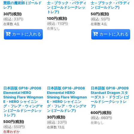
慧眼の魔術師 (ゴールド
士－ブラック・パラディ
士－ブラック・パラディ
レア)
ン (ゴールドシークレッ
ン (ゴールドレア)
トレア)
30
円
(税別)
50
円
(税別)
100
円
(税別)
(
税込
:
33
円
)
(
税込
:
55
円
)
(
税込
:
110
円
)
在庫数 4点
在庫数 4点
在庫なし
カートに入れる
カートに入れる
日本語版 GP16-JP008
日本語版 GP16-JP008
日本語版 GP16-JP009
Elemental HERO
Elemental HERO
Stardust Dragon スタ
Shining Flare Wingman
Shining Flare Wingman
ーダスト・ドラゴン (ゴ
E・HERO シャイニン
E・HERO シャイニン
ールドシークレットレ
グ・フレア・ウィングマ
グ・フレア・ウィングマ
ア)
ン (ゴールドシークレッ
ン (ゴールドレア)
600
円
(税別)
トレア)
30
円
(税別)
(
税込
:
660
円
)
500
円
(税別)
(
税込
:
33
円
)
在庫なし
(
税込
:
550
円
)
在庫数 13点
在庫わずか