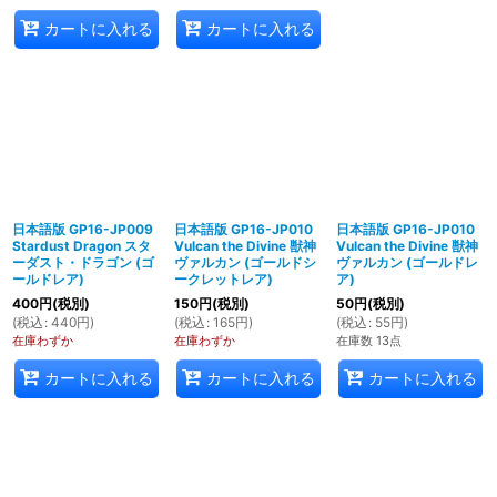
カートに入れる
カートに入れる
日本語版 GP16-JP009
日本語版 GP16-JP010
日本語版 GP16-JP010
Stardust Dragon スタ
Vulcan the Divine 獣神
Vulcan the Divine 獣神
ーダスト・ドラゴン (ゴ
ヴァルカン (ゴールドシ
ヴァルカン (ゴールドレ
ールドレア)
ークレットレア)
ア)
400
円
(税別)
150
円
(税別)
50
円
(税別)
(
税込
:
440
円
)
(
税込
:
165
円
)
(
税込
:
55
円
)
在庫わずか
在庫わずか
在庫数 13点
カートに入れる
カートに入れる
カートに入れる