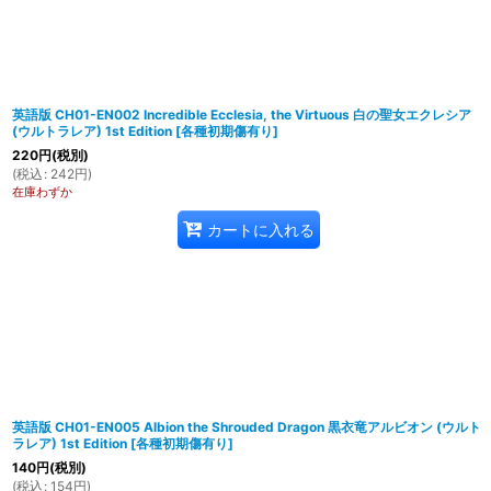
英語版 CH01-EN002 Incredible Ecclesia, the Virtuous 白の聖女エクレシア
(ウルトラレア) 1st Edition
[
各種初期傷有り
]
220
円
(税別)
(
税込
:
242
円
)
在庫わずか
カートに入れる
英語版 CH01-EN005 Albion the Shrouded Dragon 黒衣竜アルビオン (ウルト
ラレア) 1st Edition
[
各種初期傷有り
]
140
円
(税別)
(
税込
:
154
円
)