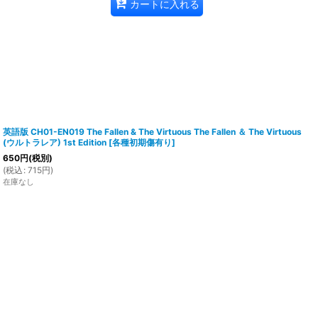
カートに入れる
英語版 CH01-EN019 The Fallen & The Virtuous The Fallen ＆ The Virtuous
(ウルトラレア) 1st Edition
[
各種初期傷有り
]
650
円
(税別)
(
税込
:
715
円
)
在庫なし