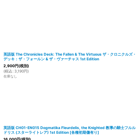
在庫あり
並び順
:
英語版 The Chronicles Deck: The Fallen & The Virtuous ザ・クロニクルズ・
デッキ：ザ・フォールン & ザ・ヴァーチャス 1st Edition
2,900
円
(税別)
(
税込
:
3,190
円
)
在庫なし
英語版 CH01-EN015 Dogmatika Fleurdelis, the Knighted 教導の騎士フルル
ドリス (スターライトレア) 1st Edition
[
各種初期傷有り
]
16,000
円
(税別)