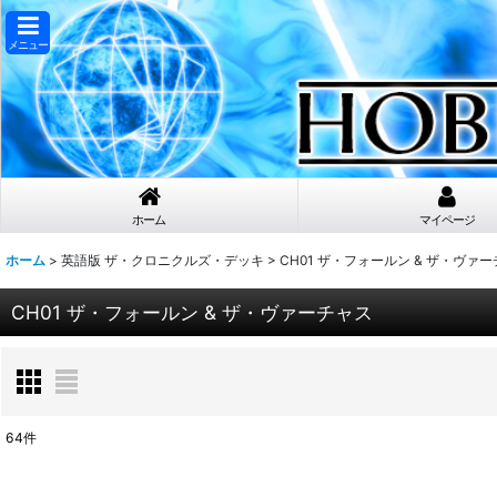
メニュー
ホーム
マイページ
ホーム
>
英語版 ザ・クロニクルズ・デッキ
>
CH01 ザ・フォールン & ザ・ヴァ
CH01 ザ・フォールン & ザ・ヴァーチャス
64
件
表示数
: