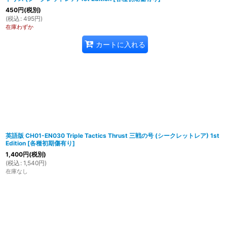
450
円
(税別)
(
税込
:
495
円
)
在庫わずか
カートに入れる
英語版 CH01-EN030 Triple Tactics Thrust 三戦の号 (シークレットレア) 1st
Edition
[
各種初期傷有り
]
1,400
円
(税別)
(
税込
:
1,540
円
)
在庫なし