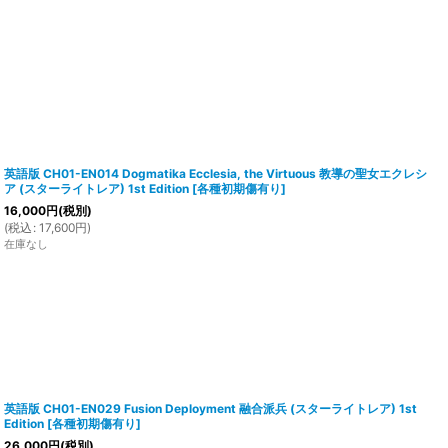
英語版 CH01-EN014 Dogmatika Ecclesia, the Virtuous 教導の聖女エクレシ
ア (スターライトレア) 1st Edition
[
各種初期傷有り
]
16,000
円
(税別)
(
税込
:
17,600
円
)
在庫なし
英語版 CH01-EN029 Fusion Deployment 融合派兵 (スターライトレア) 1st
Edition
[
各種初期傷有り
]
26,000
円
(税別)