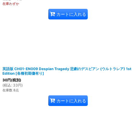
在庫わずか
カートに入れる
英語版 CH01-EN009 Despian Tragedy 悲劇のデスピアン (ウルトラレア) 1st
Edition
[
各種初期傷有り
]
30
円
(税別)
(
税込
:
33
円
)
在庫数 8点
カートに入れる