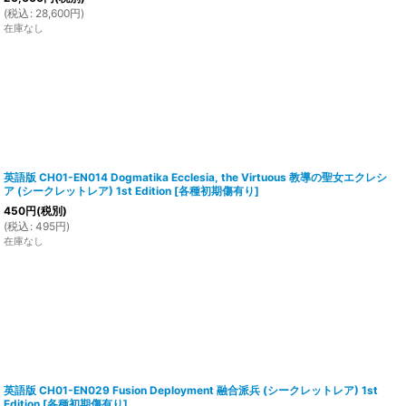
(
税込
:
28,600
円
)
在庫なし
英語版 CH01-EN014 Dogmatika Ecclesia, the Virtuous 教導の聖女エクレシ
ア (シークレットレア) 1st Edition
[
各種初期傷有り
]
450
円
(税別)
(
税込
:
495
円
)
在庫なし
英語版 CH01-EN029 Fusion Deployment 融合派兵 (シークレットレア) 1st
Edition
[
各種初期傷有り
]