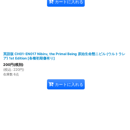
カートに入れる
英語版 CH01-EN017 Nibiru, the Primal Being 原始生命態ニビル (ウルトラレ
ア) 1st Edition
[
各種初期傷有り
]
200
円
(税別)
(
税込
:
220
円
)
在庫数 6点
カートに入れる