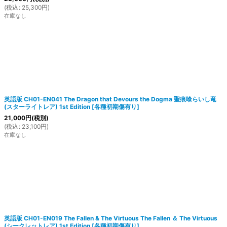
(
税込
:
25,300
円
)
在庫なし
英語版 CH01-EN041 The Dragon that Devours the Dogma 聖痕喰らいし竜
(スターライトレア) 1st Edition
[
各種初期傷有り
]
21,000
円
(税別)
(
税込
:
23,100
円
)
在庫なし
英語版 CH01-EN019 The Fallen & The Virtuous The Fallen ＆ The Virtuous
(シークレットレア) 1st Edition
[
各種初期傷有り
]