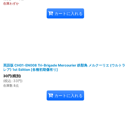
在庫わずか
カートに入れる
英語版 CH01-EN008 Tri-Brigade Mercourier 鉄獣鳥 メルクーリエ (ウルトラ
レア) 1st Edition
[
各種初期傷有り
]
30
円
(税別)
(
税込
:
33
円
)
在庫数 8点
カートに入れる