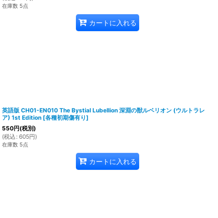
在庫数 5点
カートに入れる
英語版 CH01-EN010 The Bystial Lubellion 深淵の獣ルベリオン (ウルトラレ
ア) 1st Edition
[
各種初期傷有り
]
550
円
(税別)
(
税込
:
605
円
)
在庫数 5点
カートに入れる