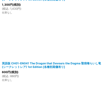
1,300
円
(税別)
(
税込
:
1,430
円
)
在庫なし
英語版 CH01-EN041 The Dragon that Devours the Dogma 聖痕喰らいし竜
(シークレットレア) 1st Edition
[
各種初期傷有り
]
600
円
(税別)
(
税込
:
660
円
)
在庫なし