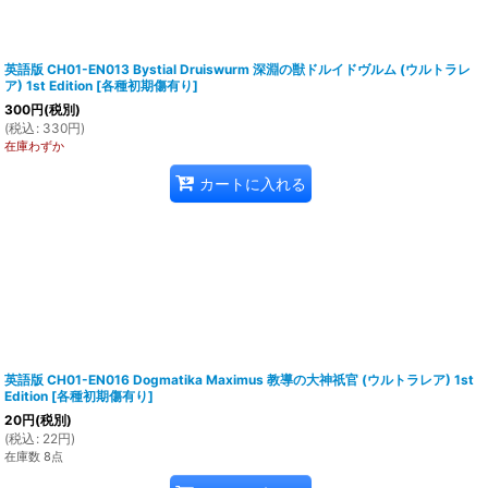
英語版 CH01-EN013 Bystial Druiswurm 深淵の獣ドルイドヴルム (ウルトラレ
ア) 1st Edition
[
各種初期傷有り
]
300
円
(税別)
(
税込
:
330
円
)
在庫わずか
カートに入れる
英語版 CH01-EN016 Dogmatika Maximus 教導の大神祇官 (ウルトラレア) 1st
Edition
[
各種初期傷有り
]
20
円
(税別)
(
税込
:
22
円
)
在庫数 8点