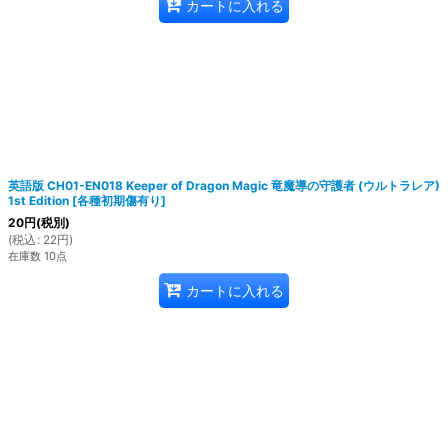
カートに入れる
英語版 CH01-EN018 Keeper of Dragon Magic 竜魔導の守護者 (ウルトラレア)
1st Edition
[
各種初期傷有り
]
20
円
(税別)
(
税込
:
22
円
)
在庫数 10点
カートに入れる