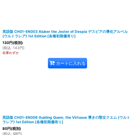
英語版 CH01-EN003 Aluber the Jester of Despia デスピアの導化アルベル
(ウルトラレア) 1st Edition
[
各種初期傷有り
]
130
円
(税別)
(
税込
:
143
円
)
在庫わずか
カートに入れる
英語版 CH01-EN006 Guiding Quem, the Virtuous 導きの聖女クエム (ウルト
ラレア) 1st Edition
[
各種初期傷有り
]
80
円
(税別)
(
税込
:
88
円
)