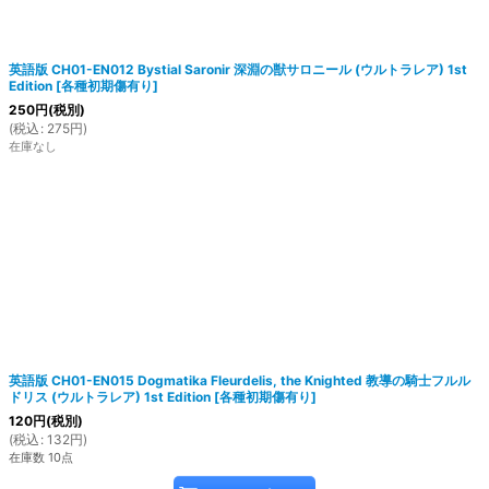
英語版 CH01-EN012 Bystial Saronir 深淵の獣サロニール (ウルトラレア) 1st
Edition
[
各種初期傷有り
]
250
円
(税別)
(
税込
:
275
円
)
在庫なし
英語版 CH01-EN015 Dogmatika Fleurdelis, the Knighted 教導の騎士フルル
ドリス (ウルトラレア) 1st Edition
[
各種初期傷有り
]
120
円
(税別)
(
税込
:
132
円
)
在庫数 10点