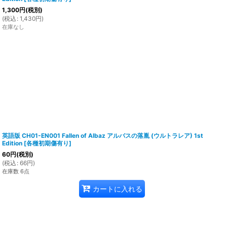
1,300
円
(税別)
(
税込
:
1,430
円
)
在庫なし
英語版 CH01-EN001 Fallen of Albaz アルバスの落胤 (ウルトラレア) 1st
Edition
[
各種初期傷有り
]
60
円
(税別)
(
税込
:
66
円
)
在庫数 6点
カートに入れる