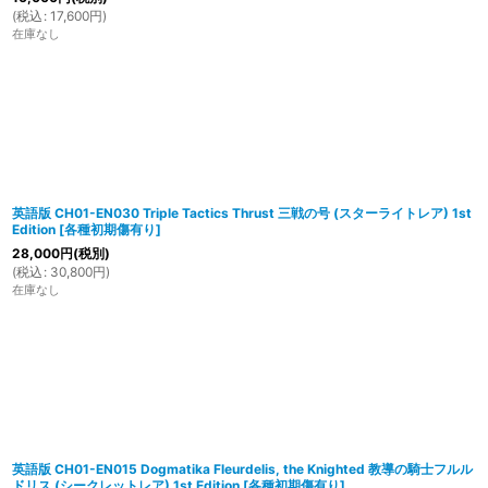
(
税込
:
17,600
円
)
在庫なし
英語版 CH01-EN030 Triple Tactics Thrust 三戦の号 (スターライトレア) 1st
Edition
[
各種初期傷有り
]
28,000
円
(税別)
(
税込
:
30,800
円
)
在庫なし
英語版 CH01-EN015 Dogmatika Fleurdelis, the Knighted 教導の騎士フルル
ドリス (シークレットレア) 1st Edition
[
各種初期傷有り
]