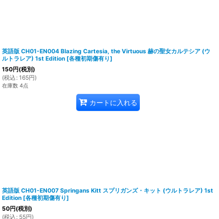
英語版 CH01-EN004 Blazing Cartesia, the Virtuous 赫の聖女カルテシア (ウ
ルトラレア) 1st Edition
[
各種初期傷有り
]
150
円
(税別)
(
税込
:
165
円
)
在庫数 4点
カートに入れる
英語版 CH01-EN007 Springans Kitt スプリガンズ・キット (ウルトラレア) 1st
Edition
[
各種初期傷有り
]
50
円
(税別)
(
税込
:
55
円
)