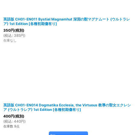
英語版 CH01-EN011 Bystial Magnamhut 深淵の獣マグナムート (ウルトラレ
ア) 1st Edition
[
各種初期傷有り
]
350
円
(税別)
(
税込
:
385
円
)
在庫なし
英語版 CH01-EN014 Dogmatika Ecclesia, the Virtuous 教導の聖女エクレシ
ア (ウルトラレア) 1st Edition
[
各種初期傷有り
]
400
円
(税別)
(
税込
:
440
円
)
在庫数 9点