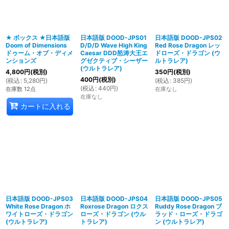
絞り込む
★ ボックス ★日本語版
日本語版 DOOD-JPS01
日本語版 DOOD-JPS02
Doom of Dimensions
D/D/D Wave High King
Red Rose Dragon レッ
ドゥーム・オブ・ディメ
Caesar DDD怒涛大王エ
ドローズ・ドラゴン (ウ
ンションズ
グゼクティブ・シーザー
ルトラレア)
(ウルトラレア)
4,800
円
(税別)
350
円
(税別)
400
円
(税別)
(
税込
:
5,280
円
)
(
税込
:
385
円
)
(
税込
:
440
円
)
在庫数 12点
在庫なし
在庫なし
カートに入れる
日本語版 DOOD-JPS03
日本語版 DOOD-JPS04
日本語版 DOOD-JPS05
White Rose Dragon ホ
Roxrose Dragon ロクス
Ruddy Rose Dragon ブ
ワイトローズ・ドラゴン
ローズ・ドラゴン (ウル
ラッド・ローズ・ドラゴ
(ウルトラレア)
トラレア)
ン (ウルトラレア)