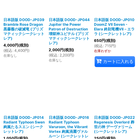
日本語版 DOOD-JP039
日本語版 DOOD-JP044
日本語版 DOOD-JP010
Bramble Rose Dragon
Jupiter the Power
DoomZ VII Seven -
黒薔薇の破滅竜 (プリズ
Patron of Destruction
Elara 終刻竜機VII－エラ
マティックシークレット
壊獄神ユピテル (プリズ
ラ (シークレットレア)
レア)
マティックシークレット
650
円
(税別)
レア)
4,000
円
(税別)
(
税込
:
715
円
)
2,000
円
(税別)
(
税込
:
4,400
円
)
在庫わずか
(
税込
:
2,200
円
)
在庫なし
在庫なし
カートに入れる
日本語版 DOOD-JP014
日本語版 DOOD-JP016
日本語版 DOOD-JP022
Radiant Typhoon Swen
Radiant Typhoon
Regenesis Overlord 葬
絢嵐たるスエン (シーク
Varuroon, the Vibrant
世の神 デーヴァリーム
レットレア)
Vortex 絢嵐渦麗ヴァル
(シークレットレア)
ルーン (シークレットレ
1,050
円
(税別)
250
円
(税別)