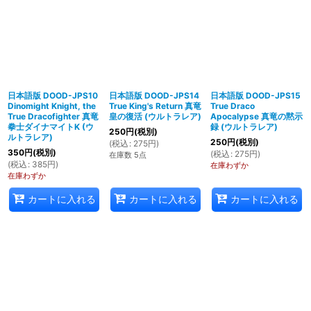
日本語版 DOOD-JPS10
日本語版 DOOD-JPS14
日本語版 DOOD-JPS15
Dinomight Knight, the
True King's Return 真竜
True Draco
True Dracofighter 真竜
皇の復活 (ウルトラレア)
Apocalypse 真竜の黙示
拳士ダイナマイトK (ウ
録 (ウルトラレア)
250
円
(税別)
ルトラレア)
250
円
(税別)
(
税込
:
275
円
)
350
円
(税別)
(
税込
:
275
円
)
在庫数 5点
(
税込
:
385
円
)
在庫わずか
在庫わずか
カートに入れる
カートに入れる
カートに入れる