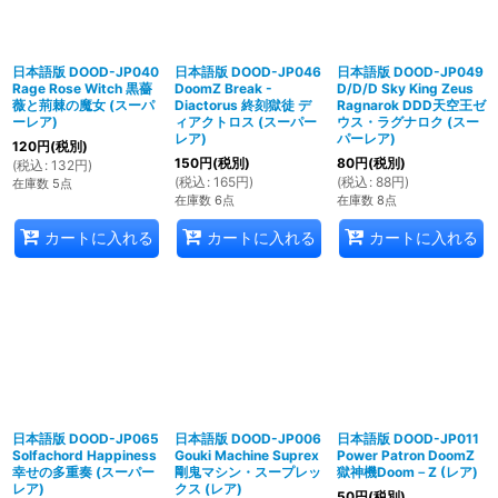
日本語版 DOOD-JP040
日本語版 DOOD-JP046
日本語版 DOOD-JP049
Rage Rose Witch 黒薔
DoomZ Break -
D/D/D Sky King Zeus
薇と荊棘の魔女 (スーパ
Diactorus 終刻獄徒 デ
Ragnarok DDD天空王ゼ
ーレア)
ィアクトロス (スーパー
ウス・ラグナロク (スー
レア)
パーレア)
120
円
(税別)
150
円
(税別)
80
円
(税別)
(
税込
:
132
円
)
(
税込
:
165
円
)
(
税込
:
88
円
)
在庫数 5点
在庫数 6点
在庫数 8点
カートに入れる
カートに入れる
カートに入れる
日本語版 DOOD-JP065
日本語版 DOOD-JP006
日本語版 DOOD-JP011
Solfachord Happiness
Gouki Machine Suprex
Power Patron DoomZ
幸せの多重奏 (スーパー
剛鬼マシン・スープレッ
獄神機Doom－Z (レア)
レア)
クス (レア)
50
円
(税別)