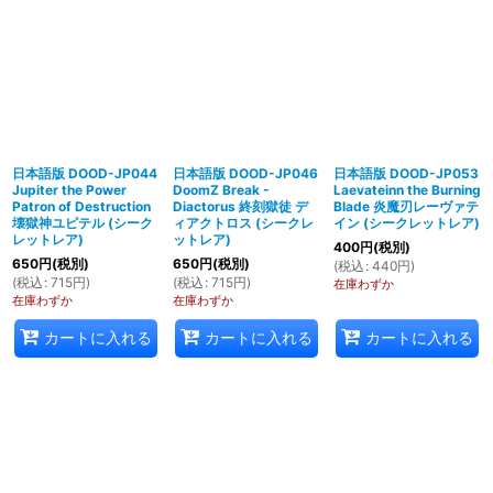
日本語版 DOOD-JP044
日本語版 DOOD-JP046
日本語版 DOOD-JP053
Jupiter the Power
DoomZ Break -
Laevateinn the Burning
Patron of Destruction
Diactorus 終刻獄徒 デ
Blade 炎魔刃レーヴァテ
壊獄神ユピテル (シーク
ィアクトロス (シークレ
イン (シークレットレア)
レットレア)
ットレア)
400
円
(税別)
650
円
(税別)
650
円
(税別)
(
税込
:
440
円
)
(
税込
:
715
円
)
(
税込
:
715
円
)
在庫わずか
在庫わずか
在庫わずか
カートに入れる
カートに入れる
カートに入れる