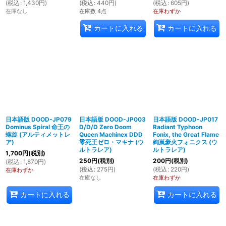
(
税込
:
1,430
円
)
(
税込
:
440
円
)
(
税込
:
605
円
)
在庫なし
在庫数 4点
在庫わずか
カートに入れる
カートに入れる
日本語版 DOOD-JP079
日本語版 DOOD-JP003
日本語版 DOOD-JP017
Dominus Spiral 命王の
D/D/D Zero Doom
Radiant Typhoon
螺旋 (アルティメットレ
Queen Machinex DDD
Fonix, the Great Flame
ア)
零死王ゼロ・マキナ (ウ
絢嵐豪火フォニクス (ウ
ルトラレア)
ルトラレア)
1,700
円
(税別)
250
円
(税別)
200
円
(税別)
(
税込
:
1,870
円
)
(
税込
:
275
円
)
(
税込
:
220
円
)
在庫わずか
在庫なし
在庫わずか
カートに入れる
カートに入れる