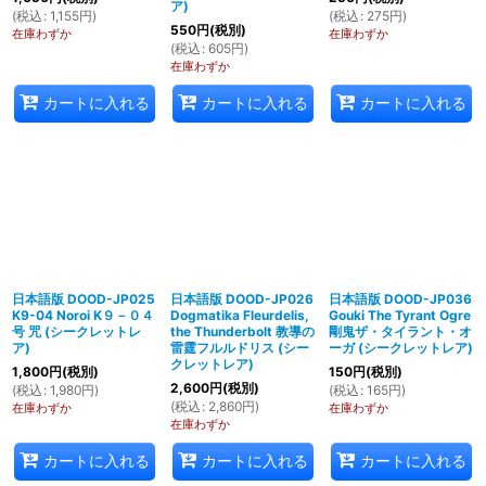
ア)
(
税込
:
1,155
円
)
(
税込
:
275
円
)
550
円
(税別)
在庫わずか
在庫わずか
(
税込
:
605
円
)
在庫わずか
カートに入れる
カートに入れる
カートに入れる
日本語版 DOOD-JP025
日本語版 DOOD-JP026
日本語版 DOOD-JP036
K9-04 Noroi K９－０４
Dogmatika Fleurdelis,
Gouki The Tyrant Ogre
号 咒 (シークレットレ
the Thunderbolt 教導の
剛鬼ザ・タイラント・オ
ア)
雷霆フルルドリス (シー
ーガ (シークレットレア)
クレットレア)
1,800
円
(税別)
150
円
(税別)
2,600
円
(税別)
(
税込
:
1,980
円
)
(
税込
:
165
円
)
(
税込
:
2,860
円
)
在庫わずか
在庫わずか
在庫わずか
カートに入れる
カートに入れる
カートに入れる