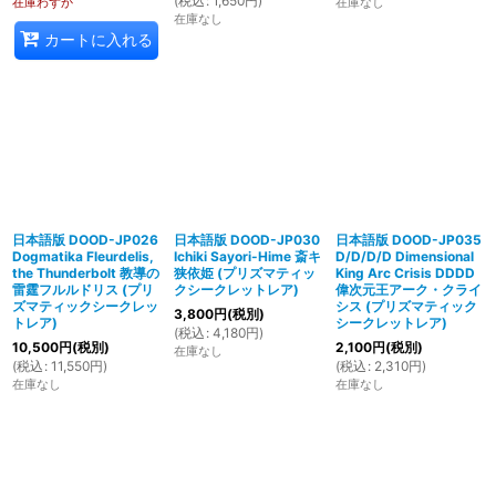
(
税込
:
1,650
円
)
在庫わずか
在庫なし
在庫なし
カートに入れる
日本語版 DOOD-JP026
日本語版 DOOD-JP030
日本語版 DOOD-JP035
Dogmatika Fleurdelis,
Ichiki Sayori-Hime 斎キ
D/D/D/D Dimensional
the Thunderbolt 教導の
狭依姫 (プリズマティッ
King Arc Crisis DDDD
雷霆フルルドリス (プリ
クシークレットレア)
偉次元王アーク・クライ
ズマティックシークレッ
シス (プリズマティック
3,800
円
(税別)
トレア)
シークレットレア)
(
税込
:
4,180
円
)
10,500
円
(税別)
2,100
円
(税別)
在庫なし
(
税込
:
11,550
円
)
(
税込
:
2,310
円
)
在庫なし
在庫なし