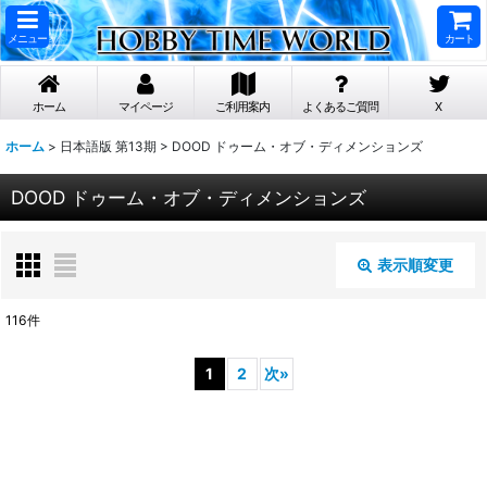
メニュー
カート
ホーム
マイページ
ご利用案内
よくあるご質問
X
ホーム
>
日本語版 第13期
>
DOOD ドゥーム・オブ・ディメンションズ
DOOD ドゥーム・オブ・ディメンションズ
表示順変更
閉じる
116
件
表示数
:
1
2
次
»
在庫あり
並び順
: