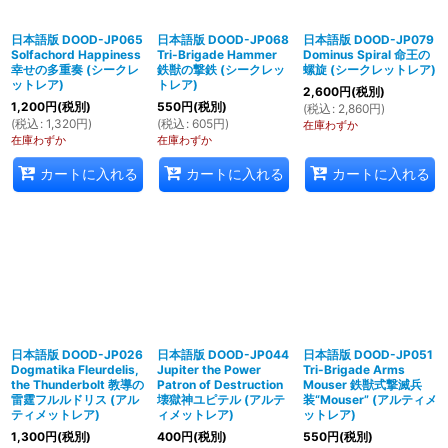
日本語版 DOOD-JP065
日本語版 DOOD-JP068
日本語版 DOOD-JP079
Solfachord Happiness
Tri-Brigade Hammer
Dominus Spiral 命王の
幸せの多重奏 (シークレ
鉄獣の撃鉄 (シークレッ
螺旋 (シークレットレア)
ットレア)
トレア)
2,600
円
(税別)
1,200
円
(税別)
550
円
(税別)
(
税込
:
2,860
円
)
(
税込
:
1,320
円
)
(
税込
:
605
円
)
在庫わずか
在庫わずか
在庫わずか
カートに入れる
カートに入れる
カートに入れる
日本語版 DOOD-JP026
日本語版 DOOD-JP044
日本語版 DOOD-JP051
Dogmatika Fleurdelis,
Jupiter the Power
Tri-Brigade Arms
the Thunderbolt 教導の
Patron of Destruction
Mouser 鉄獣式撃滅兵
雷霆フルルドリス (アル
壊獄神ユピテル (アルテ
装“Mouser” (アルティメ
ティメットレア)
ィメットレア)
ットレア)
1,300
円
(税別)
400
円
(税別)
550
円
(税別)