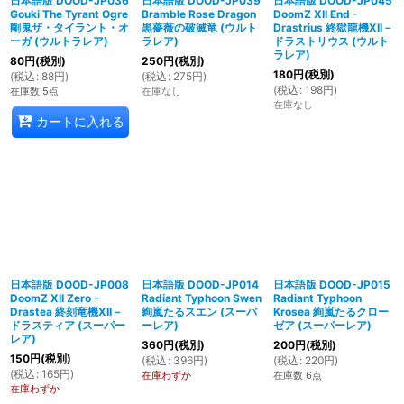
日本語版 DOOD-JP036
日本語版 DOOD-JP039
日本語版 DOOD-JP045
Gouki The Tyrant Ogre
Bramble Rose Dragon
DoomZ XII End -
剛鬼ザ・タイラント・オ
黒薔薇の破滅竜 (ウルト
Drastrius 終獄龍機XII－
ーガ (ウルトラレア)
ラレア)
ドラストリウス (ウルト
ラレア)
80
円
(税別)
250
円
(税別)
180
円
(税別)
(
税込
:
88
円
)
(
税込
:
275
円
)
(
税込
:
198
円
)
在庫数 5点
在庫なし
在庫なし
カートに入れる
日本語版 DOOD-JP008
日本語版 DOOD-JP014
日本語版 DOOD-JP015
DoomZ XII Zero -
Radiant Typhoon Swen
Radiant Typhoon
Drastea 終刻竜機XII－
絢嵐たるスエン (スーパ
Krosea 絢嵐たるクロー
ドラスティア (スーパー
ーレア)
ゼア (スーパーレア)
レア)
360
円
(税別)
200
円
(税別)
150
円
(税別)
(
税込
:
396
円
)
(
税込
:
220
円
)
(
税込
:
165
円
)
在庫わずか
在庫数 6点
在庫わずか