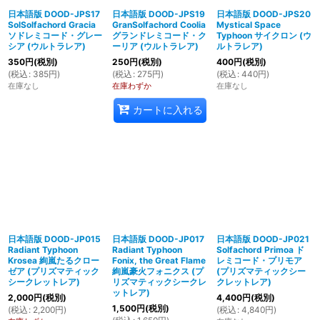
日本語版 DOOD-JPS17
日本語版 DOOD-JPS19
日本語版 DOOD-JPS20
SolSolfachord Gracia
GranSolfachord Coolia
Mystical Space
ソドレミコード・グレー
グランドレミコード・ク
Typhoon サイクロン (ウ
シア (ウルトラレア)
ーリア (ウルトラレア)
ルトラレア)
350
円
(税別)
250
円
(税別)
400
円
(税別)
(
税込
:
385
円
)
(
税込
:
275
円
)
(
税込
:
440
円
)
在庫なし
在庫わずか
在庫なし
カートに入れる
日本語版 DOOD-JP015
日本語版 DOOD-JP017
日本語版 DOOD-JP021
Radiant Typhoon
Radiant Typhoon
Solfachord Primoa ド
Krosea 絢嵐たるクロー
Fonix, the Great Flame
レミコード・プリモア
ゼア (プリズマティック
絢嵐豪火フォニクス (プ
(プリズマティックシー
シークレットレア)
リズマティックシークレ
クレットレア)
ットレア)
2,000
円
(税別)
4,400
円
(税別)
1,500
円
(税別)
(
税込
:
2,200
円
)
(
税込
:
4,840
円
)