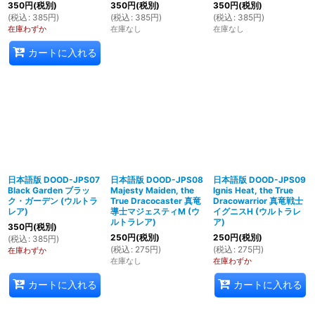
350
円
(税別)
350
円
(税別)
350
円
(税別)
(
税込
:
385
円
)
(
税込
:
385
円
)
(
税込
:
385
円
)
在庫わずか
在庫なし
在庫なし
カートに入れる
日本語版 DOOD-JPS07
日本語版 DOOD-JPS08
日本語版 DOOD-JPS09
Black Garden ブラッ
Majesty Maiden, the
Ignis Heat, the True
ク・ガーデン (ウルトラ
True Dracocaster 真竜
Dracowarrior 真竜戦士
レア)
導士マジェスティM (ウ
イグニスH (ウルトラレ
ルトラレア)
ア)
350
円
(税別)
250
円
(税別)
250
円
(税別)
(
税込
:
385
円
)
(
税込
:
275
円
)
(
税込
:
275
円
)
在庫わずか
在庫なし
在庫わずか
カートに入れる
カートに入れる