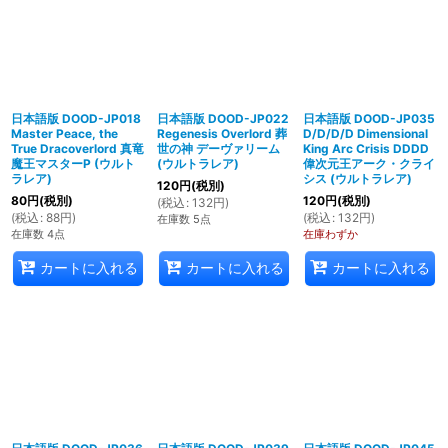
日本語版 DOOD-JP018
日本語版 DOOD-JP022
日本語版 DOOD-JP035
Master Peace, the
Regenesis Overlord 葬
D/D/D/D Dimensional
True Dracoverlord 真竜
世の神 デーヴァリーム
King Arc Crisis DDDD
魔王マスターP (ウルト
(ウルトラレア)
偉次元王アーク・クライ
ラレア)
シス (ウルトラレア)
120
円
(税別)
80
円
(税別)
120
円
(税別)
(
税込
:
132
円
)
(
税込
:
88
円
)
(
税込
:
132
円
)
在庫数 5点
在庫数 4点
在庫わずか
カートに入れる
カートに入れる
カートに入れる