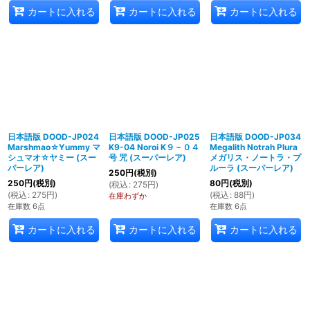
カートに入れる
カートに入れる
カートに入れる
日本語版 DOOD-JP024
日本語版 DOOD-JP025
日本語版 DOOD-JP034
Marshmao☆Yummy マ
K9-04 Noroi K９－０４
Megalith Notrah Plura
シュマオ☆ヤミー (スー
号 咒 (スーパーレア)
メガリス・ノートラ・プ
パーレア)
ルーラ (スーパーレア)
250
円
(税別)
250
円
(税別)
80
円
(税別)
(
税込
:
275
円
)
(
税込
:
275
円
)
(
税込
:
88
円
)
在庫わずか
在庫数 6点
在庫数 6点
カートに入れる
カートに入れる
カートに入れる