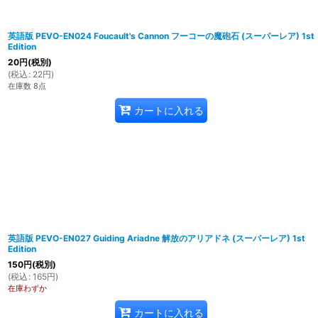
英語版 PEVO-EN024 Foucault's Cannon フーコーの魔砲石 (スーパーレア) 1st
Edition
20
円
(税別)
(
税込
:
22
円
)
在庫数 8点
カートに入れる
英語版 PEVO-EN027 Guiding Ariadne 解放のアリアドネ (スーパーレア) 1st
Edition
150
円
(税別)
(
税込
:
165
円
)
在庫わずか
カートに入れる