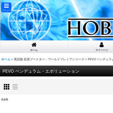
メニュー
ホーム
マイページ
ホーム
>
英語版 拡張ブースター：ワールドプレミアシリーズ
>
PEVO ペンデュ
PEVO ペンデュラム・エボリューション
64
件
表示数
: