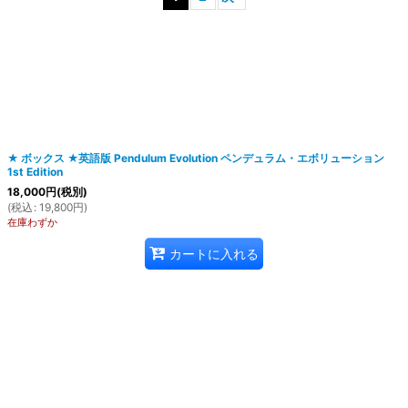
絞り込む
★ ボックス ★英語版 Pendulum Evolution ペンデュラム・エボリューション
1st Edition
18,000
円
(税別)
(
税込
:
19,800
円
)
在庫わずか
カートに入れる