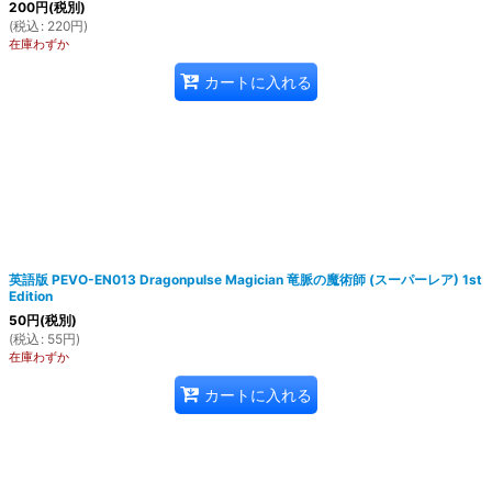
200
円
(税別)
(
税込
:
220
円
)
在庫わずか
カートに入れる
英語版 PEVO-EN013 Dragonpulse Magician 竜脈の魔術師 (スーパーレア) 1st
Edition
50
円
(税別)
(
税込
:
55
円
)
在庫わずか
カートに入れる