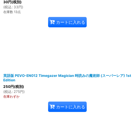
30
円
(税別)
(
税込
:
33
円
)
在庫数 13点
カートに入れる
英語版 PEVO-EN012 Timegazer Magician 時読みの魔術師 (スーパーレア) 1st
Edition
250
円
(税別)
(
税込
:
275
円
)
在庫わずか
カートに入れる