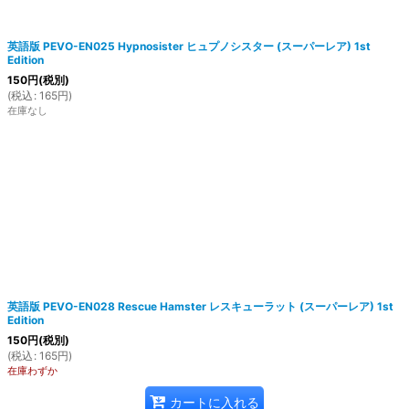
英語版 PEVO-EN025 Hypnosister ヒュプノシスター (スーパーレア) 1st
Edition
150
円
(税別)
(
税込
:
165
円
)
在庫なし
英語版 PEVO-EN028 Rescue Hamster レスキューラット (スーパーレア) 1st
Edition
150
円
(税別)
(
税込
:
165
円
)
在庫わずか
カートに入れる