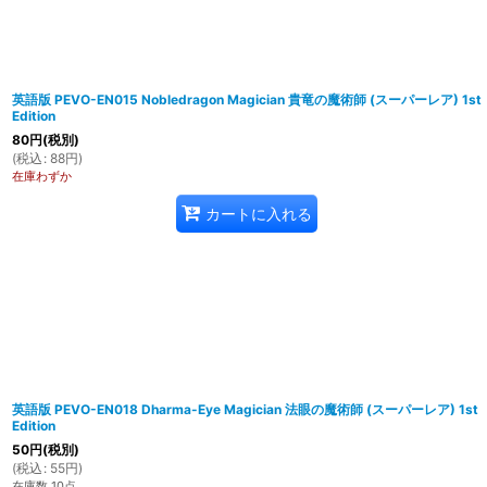
英語版 PEVO-EN015 Nobledragon Magician 貴竜の魔術師 (スーパーレア) 1st
Edition
80
円
(税別)
(
税込
:
88
円
)
在庫わずか
カートに入れる
英語版 PEVO-EN018 Dharma-Eye Magician 法眼の魔術師 (スーパーレア) 1st
Edition
50
円
(税別)
(
税込
:
55
円
)
在庫数 10点