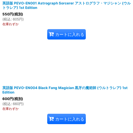
英語版 PEVO-EN001 Astrograph Sorcerer アストログラフ・マジシャン (ウル
トラレア) 1st Edition
550
円
(税別)
(
税込
:
605
円
)
在庫わずか
カートに入れる
英語版 PEVO-EN004 Black Fang Magician 黒牙の魔術師 (ウルトラレア) 1st
Edition
600
円
(税別)
(
税込
:
660
円
)
在庫わずか
カートに入れる