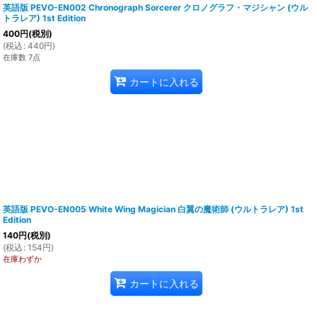
英語版 PEVO-EN002 Chronograph Sorcerer クロノグラフ・マジシャン (ウル
トラレア) 1st Edition
400
円
(税別)
(
税込
:
440
円
)
在庫数 7点
カートに入れる
英語版 PEVO-EN005 White Wing Magician 白翼の魔術師 (ウルトラレア) 1st
Edition
140
円
(税別)
(
税込
:
154
円
)
在庫わずか
カートに入れる