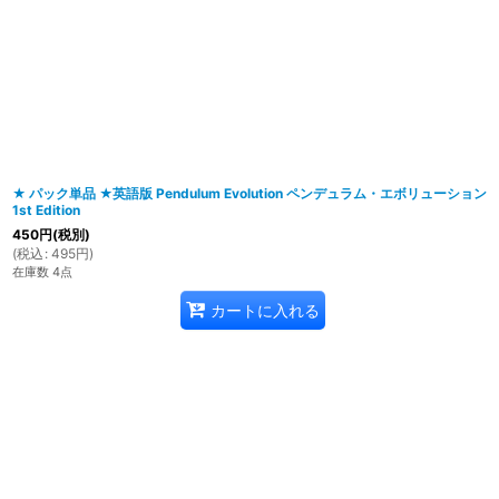
在庫あり
並び順
:
★ パック単品 ★英語版 Pendulum Evolution ペンデュラム・エボリューション
1st Edition
450
円
(税別)
(
税込
:
495
円
)
在庫数 4点
カートに入れる