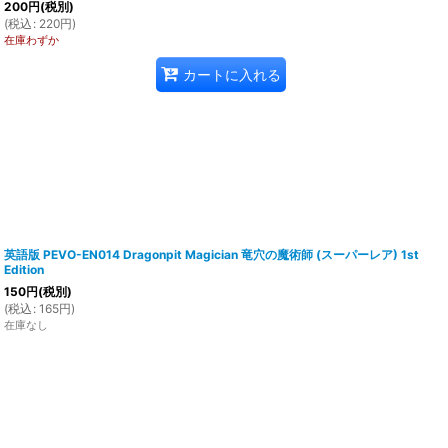
200
円
(税別)
(
税込
:
220
円
)
在庫わずか
カートに入れる
英語版 PEVO-EN014 Dragonpit Magician 竜穴の魔術師 (スーパーレア) 1st
Edition
150
円
(税別)
(
税込
:
165
円
)
在庫なし