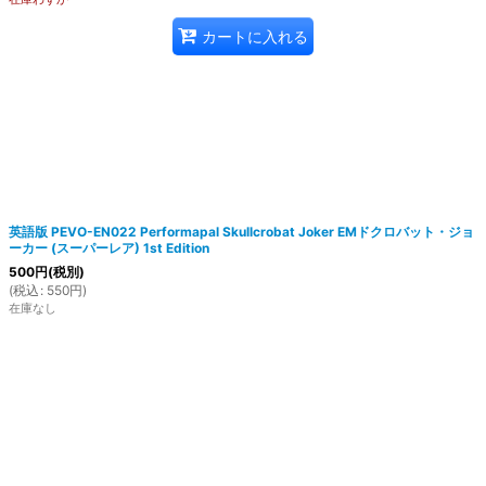
カートに入れる
英語版 PEVO-EN022 Performapal Skullcrobat Joker EMドクロバット・ジョ
ーカー (スーパーレア) 1st Edition
500
円
(税別)
(
税込
:
550
円
)
在庫なし