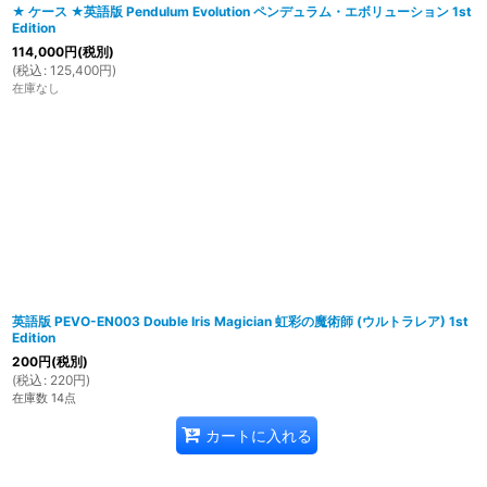
★ ケース ★英語版 Pendulum Evolution ペンデュラム・エボリューション 1st
Edition
114,000
円
(税別)
(
税込
:
125,400
円
)
在庫なし
英語版 PEVO-EN003 Double Iris Magician 虹彩の魔術師 (ウルトラレア) 1st
Edition
200
円
(税別)
(
税込
:
220
円
)
在庫数 14点
カートに入れる