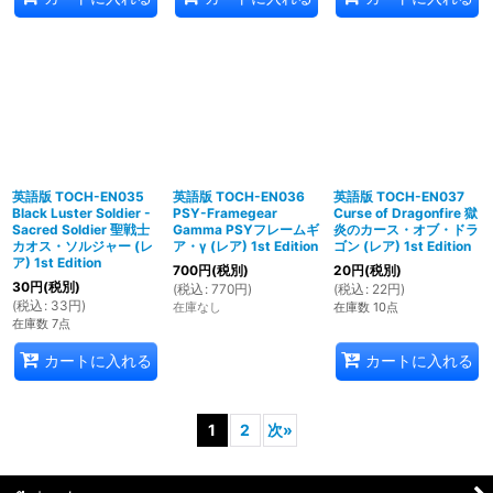
英語版 TOCH-EN035
英語版 TOCH-EN036
英語版 TOCH-EN037
Black Luster Soldier -
PSY-Framegear
Curse of Dragonfire 獄
Sacred Soldier 聖戦士
Gamma PSYフレームギ
炎のカース・オブ・ドラ
カオス・ソルジャー (レ
ア・γ (レア) 1st Edition
ゴン (レア) 1st Edition
ア) 1st Edition
700
円
(税別)
20
円
(税別)
30
円
(税別)
(
税込
:
770
円
)
(
税込
:
22
円
)
(
税込
:
33
円
)
在庫なし
在庫数 10点
在庫数 7点
カートに入れる
カートに入れる
1
2
次
»