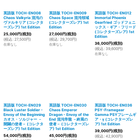
英語版 TOCH-EN008
英語版 TOCH-EN009
英語版 TOCH-EN012
Chaos Valkyria 混沌の
Chaos Space 混沌領域
Immortal Phoenix
ヴァルキリア (コレクタ
(コレクターズレア) 1st
Gearfried ゴッドフェニ
ーズレア) 1st Edition
Edition
ックス・ギア・フリード
(コレクターズレア) 1st
25,000
円
(税別)
27,000
円
(税別)
Edition
(
税込
:
27,500
円
)
(
税込
:
29,700
円
)
36,000
円
(税別)
在庫なし
在庫なし
(
税込
:
39,600
円
)
在庫なし
英語版 TOCH-EN029
英語版 TOCH-EN030
英語版 TOCH-EN036
Black Luster Soldier -
Chaos Emperor
PSY-Framegear
Envoy of the Beginning
Dragon - Envoy of the
Gamma PSYフレームギ
カオス・ソルジャー －
End 混沌帝龍 －終焉の
ア・γ (コレクターズレ
開闢の使者－ (コレクタ
使者－ (コレクターズレ
ア) 1st Edition
ーズレア) 1st Edition
ア) 1st Edition
39,000
円
(税別)
54,000
円
(税別)
45,000
円
(税別)
(
税込
:
42,900
円
)