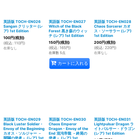
英語版 TOCH-EN026
英語版 TOCH-EN027
英語版 TOCH-EN028
Sangan クリッター (レ
Witch of the Black
Chaos Sorcerer カオ
ア) 1st Edition
Forest 黒き森のウィッ
ス・ソーサラー (レア)
チ (レア) 1st Edition
1st Edition
100
円
(税別)
150
円
(税別)
200
円
(税別)
(
税込
:
110
円
)
(
税込
:
165
円
)
(
税込
:
220
円
)
在庫なし
在庫数 5点
在庫なし
カートに入れる
英語版 TOCH-EN029
英語版 TOCH-EN030
英語版 TOCH-EN031
Black Luster Soldier -
Chaos Emperor
Lightpulsar Dragon ラ
Envoy of the Beginning
Dragon - Envoy of the
イトパルサー・ドラゴン
カオス・ソルジャー －
End 混沌帝龍 －終焉の
(レア) 1st Edition
開闢の使者－ (レア) 1st
使者－ (レア) 1st