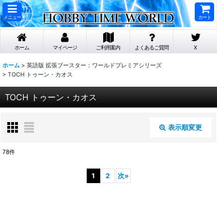
メニュー
カート
ホーム
マイページ
ご利用案内
よくあるご質問
X
ホーム
>
英語版 拡張ブースター：ワールドプレミアシリーズ
>
TOCH トゥーン・カオス
TOCH トゥーン・カオス
表示順変更
閉じる
78
件
表示数
:
1
2
次
»
在庫あり
並び順
: