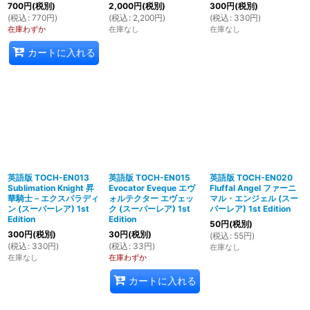
700
円
(税別)
2,000
円
(税別)
300
円
(税別)
(
税込
:
770
円
)
(
税込
:
2,200
円
)
(
税込
:
330
円
)
在庫わずか
在庫なし
在庫なし
カートに入れる
英語版 TOCH-EN013
英語版 TOCH-EN015
英語版 TOCH-EN020
Sublimation Knight 昇
Evocator Eveque エヴ
Fluffal Angel ファーニ
華騎士－エクスパラディ
ォルテクター エヴェッ
マル・エンジェル (スー
ン (スーパーレア) 1st
ク (スーパーレア) 1st
パーレア) 1st Edition
Edition
Edition
50
円
(税別)
300
円
(税別)
30
円
(税別)
(
税込
:
55
円
)
(
税込
:
330
円
)
(
税込
:
33
円
)
在庫なし
在庫なし
在庫わずか
カートに入れる