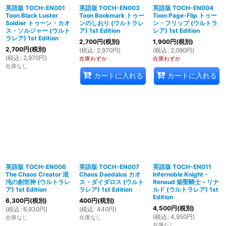
英語版 TOCH-EN001
英語版 TOCH-EN003
英語版 TOCH-EN004
Toon Black Luster
Toon Bookmark トゥー
Toon Page-Flip トゥー
Soldier トゥーン・カオ
ンのしおり (ウルトラレ
ン・フリップ (ウルトラ
ス・ソルジャー (ウルト
ア) 1st Edition
レア) 1st Edition
ラレア) 1st Edition
2,700
円
(税別)
1,900
円
(税別)
2,700
円
(税別)
(
税込
:
2,970
円
)
(
税込
:
2,090
円
)
(
税込
:
2,970
円
)
在庫わずか
在庫わずか
在庫なし
カートに入れる
カートに入れる
英語版 TOCH-EN006
英語版 TOCH-EN007
英語版 TOCH-EN011
The Chaos Creator 混
Chaos Daedalus カオ
Infernoble Knight -
沌の創世神 (ウルトラレ
ス・ダイダロス (ウルト
Renaud 焔聖騎士－リナ
ア) 1st Edition
ラレア) 1st Edition
ルド (ウルトラレア) 1st
Edition
6,300
円
(税別)
400
円
(税別)
4,500
円
(税別)
(
税込
:
6,930
円
)
(
税込
:
440
円
)
(
税込
:
4,950
円
)
在庫なし
在庫なし
在庫なし