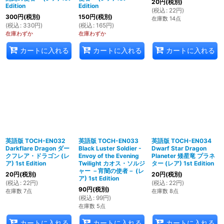
20
円
(税別)
Edition
Edition
(
税込
:
22
円
)
300
円
(税別)
150
円
(税別)
在庫数 14点
(
税込
:
330
円
)
(
税込
:
165
円
)
在庫わずか
在庫わずか
カートに入れる
カートに入れる
カートに入れる
英語版 TOCH-EN032
英語版 TOCH-EN033
英語版 TOCH-EN034
Darkflare Dragon ダー
Black Luster Soldier -
Dwarf Star Dragon
クフレア・ドラゴン (レ
Envoy of the Evening
Planeter 矮星竜 プラネ
ア) 1st Edition
Twilight カオス・ソルジ
ター (レア) 1st Edition
ャー －宵闇の使者－ (レ
20
円
(税別)
20
円
(税別)
ア) 1st Edition
(
税込
:
22
円
)
(
税込
:
22
円
)
90
円
(税別)
在庫数 7点
在庫数 8点
(
税込
:
99
円
)
在庫数 5点
カートに入れる
カートに入れる
カートに入れる