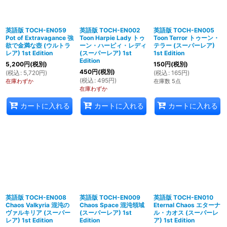
英語版 TOCH-EN059
英語版 TOCH-EN002
英語版 TOCH-EN005
Pot of Extravagance 強
Toon Harpie Lady トゥ
Toon Terror トゥーン・
欲で金満な壺 (ウルトラ
ーン・ハーピィ・レディ
テラー (スーパーレア)
レア) 1st Edition
(スーパーレア) 1st
1st Edition
Edition
5,200
円
(税別)
150
円
(税別)
450
円
(税別)
(
税込
:
5,720
円
)
(
税込
:
165
円
)
(
税込
:
495
円
)
在庫わずか
在庫数 5点
在庫わずか
カートに入れる
カートに入れる
カートに入れる
英語版 TOCH-EN008
英語版 TOCH-EN009
英語版 TOCH-EN010
Chaos Valkyria 混沌の
Chaos Space 混沌領域
Eternal Chaos エターナ
ヴァルキリア (スーパー
(スーパーレア) 1st
ル・カオス (スーパーレ
レア) 1st Edition
Edition
ア) 1st Edition