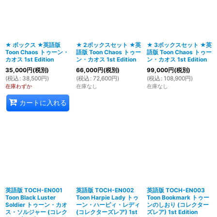
絞り込む
★ ボックス ★英語版
★ 2ボックスセット ★英
★ 3ボックスセット ★英
Toon Chaos トゥーン・
語版 Toon Chaos トゥー
語版 Toon Chaos トゥー
カオス 1st Edition
ン・カオス 1st Edition
ン・カオス 1st Edition
35,000
円
(税別)
66,000
円
(税別)
99,000
円
(税別)
(
税込
:
38,500
円
)
(
税込
:
72,600
円
)
(
税込
:
108,900
円
)
在庫わずか
在庫なし
在庫なし
カートに入れる
英語版 TOCH-EN001
英語版 TOCH-EN002
英語版 TOCH-EN003
Toon Black Luster
Toon Harpie Lady トゥ
Toon Bookmark トゥー
Soldier トゥーン・カオ
ーン・ハーピィ・レディ
ンのしおり (コレクター
ス・ソルジャー (コレク
(コレクターズレア) 1st
ズレア) 1st Edition