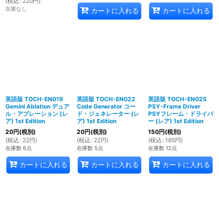
(
税込
:
220
円
)
在庫なし
カートに入れる
カートに入れる
英語版 TOCH-EN019
英語版 TOCH-EN022
英語版 TOCH-EN025
Gemini Ablation デュア
Code Generator コー
PSY-Frame Driver
ル・アブレーション (レ
ド・ジェネレーター (レ
PSYフレーム・ドライバ
ア) 1st Edition
ア) 1st Edition
ー (レア) 1st Edition
20
円
(税別)
20
円
(税別)
150
円
(税別)
(
税込
:
22
円
)
(
税込
:
22
円
)
(
税込
:
165
円
)
在庫数 6点
在庫数 5点
在庫数 12点
カートに入れる
カートに入れる
カートに入れる