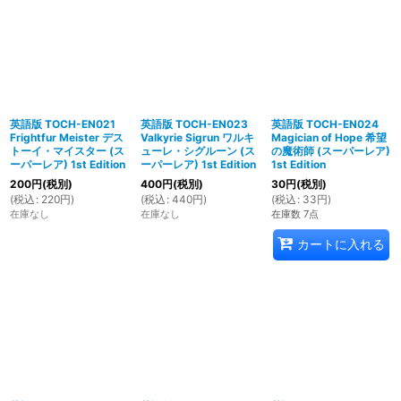
英語版 TOCH-EN021
英語版 TOCH-EN023
英語版 TOCH-EN024
Frightfur Meister デス
Valkyrie Sigrun ワルキ
Magician of Hope 希望
トーイ・マイスター (ス
ューレ・シグルーン (ス
の魔術師 (スーパーレア)
ーパーレア) 1st Edition
ーパーレア) 1st Edition
1st Edition
200
円
(税別)
400
円
(税別)
30
円
(税別)
(
税込
:
220
円
)
(
税込
:
440
円
)
(
税込
:
33
円
)
在庫なし
在庫なし
在庫数 7点
カートに入れる