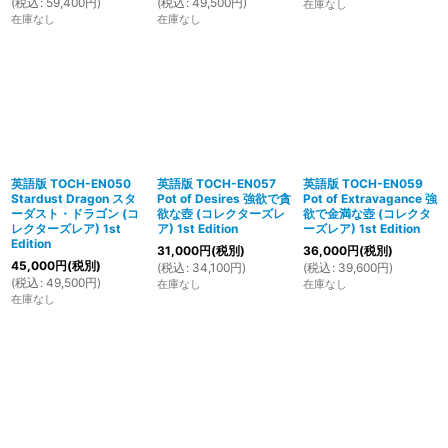
(
税込
:
59,400
円
)
(
税込
:
49,500
円
)
在庫なし
在庫なし
在庫なし
英語版 TOCH-EN050
英語版 TOCH-EN057
英語版 TOCH-EN059
Stardust Dragon スタ
Pot of Desires 強欲で貪
Pot of Extravagance 強
ーダスト・ドラゴン (コ
欲な壺 (コレクターズレ
欲で金満な壺 (コレクタ
レクターズレア) 1st
ア) 1st Edition
ーズレア) 1st Edition
Edition
31,000
円
(税別)
36,000
円
(税別)
45,000
円
(税別)
(
税込
:
34,100
円
)
(
税込
:
39,600
円
)
(
税込
:
49,500
円
)
在庫なし
在庫なし
在庫なし