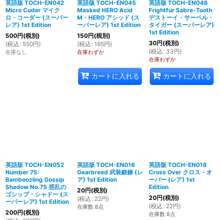
英語版 TOCH-EN042
英語版 TOCH-EN045
英語版 TOCH-EN048
Micro Coder マイク
Masked HERO Acid
Frightfur Sabre-Tooth
ロ・コーダー (スーパー
M・HERO アシッド (ス
デストーイ・サーベル・
レア) 1st Edition
ーパーレア) 1st Edition
タイガー (スーパーレア)
1st Edition
500
円
(税別)
150
円
(税別)
30
円
(税別)
(
税込
:
550
円
)
(
税込
:
165
円
)
(
税込
:
33
円
)
在庫なし
在庫わずか
在庫わずか
カートに入れる
カートに入れる
英語版 TOCH-EN052
英語版 TOCH-EN016
英語版 TOCH-EN018
Number 75:
Gearbreed 武装鍛錬 (レ
Cross Over クロス・オ
Bamboozling Gossip
ア) 1st Edition
ーバー (レア) 1st
Shadow No.75 惑乱の
Edition
20
円
(税別)
ゴシップ・シャドー (ス
20
円
(税別)
(
税込
:
22
円
)
ーパーレア) 1st Edition
(
税込
:
22
円
)
在庫数 8点
200
円
(税別)
在庫数 8点