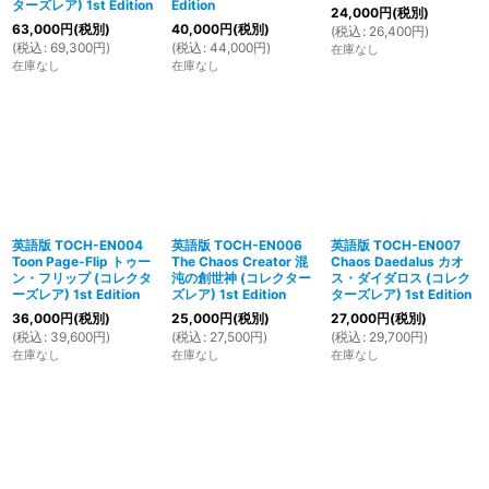
ターズレア) 1st Edition
Edition
24,000
円
(税別)
63,000
円
(税別)
40,000
円
(税別)
(
税込
:
26,400
円
)
(
税込
:
69,300
円
)
(
税込
:
44,000
円
)
在庫なし
在庫なし
在庫なし
英語版 TOCH-EN004
英語版 TOCH-EN006
英語版 TOCH-EN007
Toon Page-Flip トゥー
The Chaos Creator 混
Chaos Daedalus カオ
ン・フリップ (コレクタ
沌の創世神 (コレクター
ス・ダイダロス (コレク
ーズレア) 1st Edition
ズレア) 1st Edition
ターズレア) 1st Edition
36,000
円
(税別)
25,000
円
(税別)
27,000
円
(税別)
(
税込
:
39,600
円
)
(
税込
:
27,500
円
)
(
税込
:
29,700
円
)
在庫なし
在庫なし
在庫なし