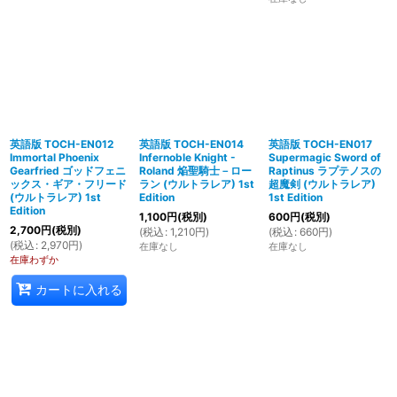
英語版 TOCH-EN012
英語版 TOCH-EN014
英語版 TOCH-EN017
Immortal Phoenix
Infernoble Knight -
Supermagic Sword of
Gearfried ゴッドフェニ
Roland 焔聖騎士－ロー
Raptinus ラプテノスの
ックス・ギア・フリード
ラン (ウルトラレア) 1st
超魔剣 (ウルトラレア)
(ウルトラレア) 1st
Edition
1st Edition
Edition
1,100
円
(税別)
600
円
(税別)
2,700
円
(税別)
(
税込
:
1,210
円
)
(
税込
:
660
円
)
(
税込
:
2,970
円
)
在庫なし
在庫なし
在庫わずか
カートに入れる