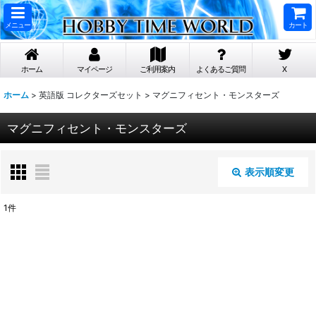
メニュー
カート
ホーム
マイページ
ご利用案内
よくあるご質問
X
ホーム
>
英語版 コレクターズセット
>
マグニフィセント・モンスターズ
マグニフィセント・モンスターズ
表示順変更
閉じる
1
件
表示数
:
在庫あり
並び順
: