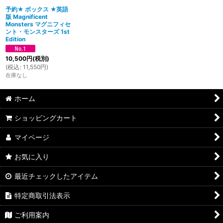
予約★ ボックス ★英語
版 Magnificent
絞り込む
Monsters マグニフィセ
ント・モンスターズ 1st
Edition
10,500
円
(税別)
(
税込
:
11,550
円
)
在庫なし
ホーム
ショッピングカート
マイページ
お気に入り
最近チェックしたアイテム
特定商取引法表示
ご利用案内