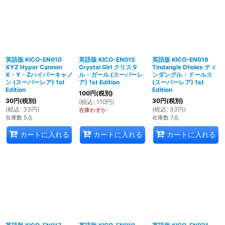
英語版 KICO-EN010
英語版 KICO-EN015
英語版 KICO-EN016
XYZ Hyper Cannon
Crystal Girl クリスタ
Tindangle Dholes ティ
X・Y・Zハイパーキャノ
ル・ガール (スーパーレ
ンダングル・ドールス
ン (スーパーレア) 1st
ア) 1st Edition
(スーパーレア) 1st
Edition
Edition
100
円
(税別)
30
円
(税別)
30
円
(税別)
(
税込
:
110
円
)
(
税込
:
33
円
)
(
税込
:
33
円
)
在庫わずか
在庫数 5点
在庫数 7点
カートに入れる
カートに入れる
カートに入れる