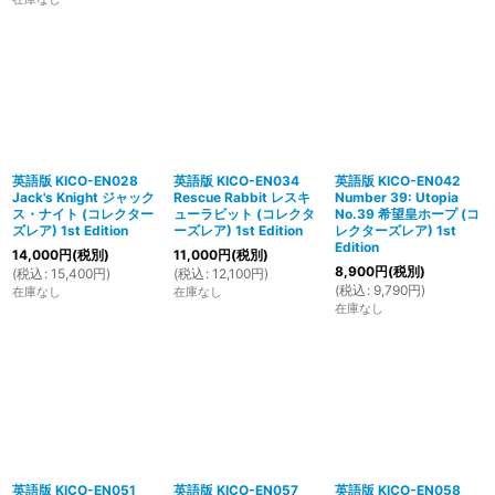
英語版 KICO-EN028
英語版 KICO-EN034
英語版 KICO-EN042
Jack's Knight ジャック
Rescue Rabbit レスキ
Number 39: Utopia
ス・ナイト (コレクター
ューラビット (コレクタ
No.39 希望皇ホープ (コ
ズレア) 1st Edition
ーズレア) 1st Edition
レクターズレア) 1st
Edition
14,000
円
(税別)
11,000
円
(税別)
8,900
円
(税別)
(
税込
:
15,400
円
)
(
税込
:
12,100
円
)
(
税込
:
9,790
円
)
在庫なし
在庫なし
在庫なし
英語版 KICO-EN051
英語版 KICO-EN057
英語版 KICO-EN058