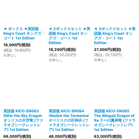
絞り込む
★ ボックス ★英語版
★ 2ボックスセット ★英
★ 3ボックスセット ★英
King's Court キングズ・
語版 King's Court キン
語版 King's Court キン
コート 1st Edition
グズ・コート 1st
グズ・コート 1st
Edition
Edition
18,000
円
(税別)
18,200
円
(税別)
27,000
円
(税別)
(
税込
:
19,800
円
)
(
税込
:
20,020
円
)
(
税込
:
29,700
円
)
在庫なし
在庫なし
在庫なし
英語版 KICO-EN063
英語版 KICO-EN064
英語版 KICO-EN065
Slifer the Sky Dragon
Obelisk the Tormentor
The Winged Dragon of
オシリスの天空竜 (ファ
オベリスクの巨神兵 (フ
Ra ラーの翼神竜 (ファラ
ラオズシークレットレ
ァラオズシークレットレ
オズシークレットレア)
ア) 1st Edition
ア) 1st Edition
1st Edition
69,000
円
(税別)
48,000
円
(税別)
63,000
円
(税別)