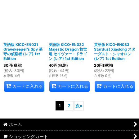
英語版 KICO-EN031
英語版 KICO-EN032
英語版 KICO-EN033
Gravekeeper's Spy 墓
Majestic Dragon 救世
Stardust Xiaolong スタ
守の偵察者 (レア) 1st
竜 セイヴァー・ドラゴ
ーダスト・シャオロン
Edition
ン (レア) 1st Edition
(レア) 1st Edition
30
円
(税別)
40
円
(税別)
20
円
(税別)
(
税込
:
33
円
)
(
税込
:
44
円
)
(
税込
:
22
円
)
在庫数 4点
在庫数 16点
在庫数 9点
カートに入れる
カートに入れる
カートに入れる
1
2
次
»
ホーム
ショッピングカート