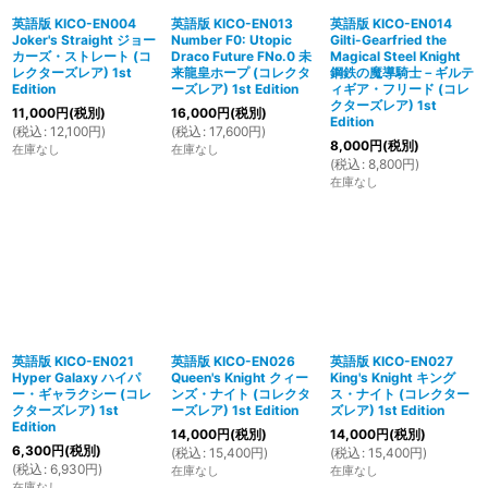
英語版 KICO-EN004
英語版 KICO-EN013
英語版 KICO-EN014
Joker's Straight ジョー
Number F0: Utopic
Gilti-Gearfried the
カーズ・ストレート (コ
Draco Future FNo.0 未
Magical Steel Knight
レクターズレア) 1st
来龍皇ホープ (コレクタ
鋼鉄の魔導騎士－ギルテ
Edition
ーズレア) 1st Edition
ィギア・フリード (コレ
クターズレア) 1st
11,000
円
(税別)
16,000
円
(税別)
Edition
(
税込
:
12,100
円
)
(
税込
:
17,600
円
)
8,000
円
(税別)
在庫なし
在庫なし
(
税込
:
8,800
円
)
在庫なし
英語版 KICO-EN021
英語版 KICO-EN026
英語版 KICO-EN027
Hyper Galaxy ハイパ
Queen's Knight クィー
King's Knight キング
ー・ギャラクシー (コレ
ンズ・ナイト (コレクタ
ス・ナイト (コレクター
クターズレア) 1st
ーズレア) 1st Edition
ズレア) 1st Edition
Edition
14,000
円
(税別)
14,000
円
(税別)
6,300
円
(税別)
(
税込
:
15,400
円
)
(
税込
:
15,400
円
)
(
税込
:
6,930
円
)
在庫なし
在庫なし
在庫なし