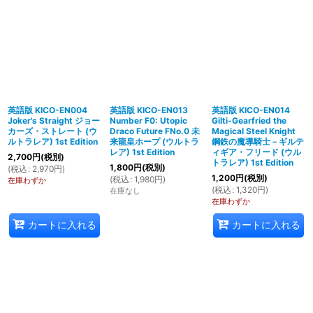
英語版 KICO-EN004
英語版 KICO-EN013
英語版 KICO-EN014
Joker's Straight ジョー
Number F0: Utopic
Gilti-Gearfried the
カーズ・ストレート (ウ
Draco Future FNo.0 未
Magical Steel Knight
ルトラレア) 1st Edition
来龍皇ホープ (ウルトラ
鋼鉄の魔導騎士－ギルテ
レア) 1st Edition
ィギア・フリード (ウル
2,700
円
(税別)
トラレア) 1st Edition
1,800
円
(税別)
(
税込
:
2,970
円
)
1,200
円
(税別)
(
税込
:
1,980
円
)
在庫わずか
(
税込
:
1,320
円
)
在庫なし
在庫わずか
カートに入れる
カートに入れる