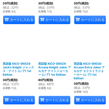
20
円
(税別)
30
円
(税別)
30
円
(税別)
(
税込
:
22
円
)
(
税込
:
33
円
)
(
税込
:
33
円
)
在庫数 9点
在庫数 11点
在庫数 13点
カートに入れる
カートに入れる
カートに入れる
英語版 KICO-EN028
英語版 KICO-EN029
英語版 KICO-EN030
Jack's Knight ジャック
Arcana Knight Joker ア
Arcana Extra Joker ア
ス・ナイト (レア) 1st
ルカナ ナイトジョーカ
ルカナ エクストラジョ
Edition
ー (レア) 1st Edition
ーカー (レア) 1st
Edition
30
円
(税別)
80
円
(税別)
30
円
(税別)
(
税込
:
33
円
)
(
税込
:
88
円
)
(
税込
:
33
円
)
在庫数 11点
在庫数 9点
在庫数 14点
カートに入れる
カートに入れる
カートに入れる