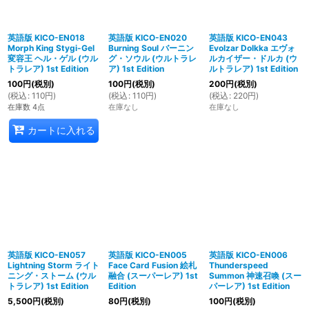
英語版 KICO-EN018
英語版 KICO-EN020
英語版 KICO-EN043
Morph King Stygi-Gel
Burning Soul バーニン
Evolzar Dolkka エヴォ
変容王 ヘル・ゲル (ウル
グ・ソウル (ウルトラレ
ルカイザー・ドルカ (ウ
トラレア) 1st Edition
ア) 1st Edition
ルトラレア) 1st Edition
100
円
(税別)
100
円
(税別)
200
円
(税別)
(
税込
:
110
円
)
(
税込
:
110
円
)
(
税込
:
220
円
)
在庫数 4点
在庫なし
在庫なし
カートに入れる
英語版 KICO-EN057
英語版 KICO-EN005
英語版 KICO-EN006
Lightning Storm ライト
Face Card Fusion 絵札
Thunderspeed
ニング・ストーム (ウル
融合 (スーパーレア) 1st
Summon 神速召喚 (スー
トラレア) 1st Edition
Edition
パーレア) 1st Edition
5,500
円
(税別)
80
円
(税別)
100
円
(税別)