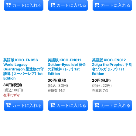
カートに入れる
カートに入れる
カートに入れる
英語版 KICO-EN056
英語版 KICO-EN011
英語版 KICO-EN012
World Legacy
Golden-Eyes Idol 黄金
Zolga the Prophet 予見
Guardragon 星遺物の守
の邪教神 (レア) 1st
者ゾルガ (レア) 1st
護竜 (スーパーレア) 1st
Edition
Edition
Edition
30
円
(税別)
20
円
(税別)
80
円
(税別)
(
税込
:
33
円
)
(
税込
:
22
円
)
(
税込
:
88
円
)
在庫数 14点
在庫数 7点
在庫わずか
カートに入れる
カートに入れる
カートに入れる