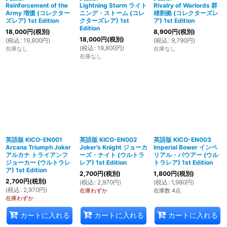
Reinforcement of the
Lightning Storm ライト
Rivalry of Warlords 群
Army 増援 (コレクター
ニング・ストーム (コレ
雄割拠 (コレクターズレ
ズレア) 1st Edition
クターズレア) 1st
ア) 1st Edition
Edition
18,000
円
(税別)
8,900
円
(税別)
18,000
円
(税別)
(
税込
:
19,800
円
)
(
税込
:
9,790
円
)
(
税込
:
19,800
円
)
在庫なし
在庫なし
在庫なし
英語版 KICO-EN001
英語版 KICO-EN002
英語版 KICO-EN003
Arcana Triumph Joker
Joker's Knight ジョーカ
Imperial Bower インペ
アルカナ トライアンフ
ーズ・ナイト (ウルトラ
リアル・バウアー (ウル
ジョーカー (ウルトラレ
レア) 1st Edition
トラレア) 1st Edition
ア) 1st Edition
2,700
円
(税別)
1,800
円
(税別)
2,700
円
(税別)
(
税込
:
2,970
円
)
(
税込
:
1,980
円
)
(
税込
:
2,970
円
)
在庫わずか
在庫数 4点
在庫わずか
カートに入れる
カートに入れる
カートに入れる