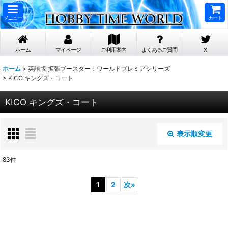
メニュー
カート
ホーム
マイページ
ご利用案内
よくあるご質問
X
ホーム
>
英語版 拡張ブースター：ワールドプレミアシリーズ
>
KICO キングズ・コート
KICO キングズ・コート
表示順変更
閉じる
83
件
表示数
:
1
2
次
»
在庫あり
並び順
: