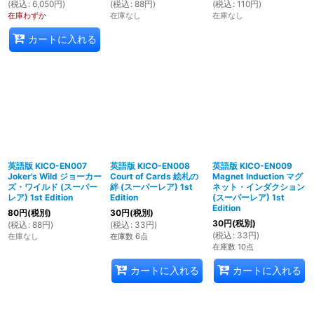
(
税込
:
6,050
円
)
(
税込
:
88
円
)
(
税込
:
110
円
)
在庫わずか
在庫なし
在庫なし
カートに入れる
英語版 KICO-EN007
英語版 KICO-EN008
英語版 KICO-EN009
Joker's Wild ジョーカー
Court of Cards 絵札の
Magnet Induction マグ
ズ・ワイルド (スーパー
絆 (スーパーレア) 1st
ネット・インダクション
レア) 1st Edition
Edition
(スーパーレア) 1st
Edition
80
円
(税別)
30
円
(税別)
30
円
(税別)
(
税込
:
88
円
)
(
税込
:
33
円
)
(
税込
:
33
円
)
在庫なし
在庫数 6点
在庫数 10点
カートに入れる
カートに入れる