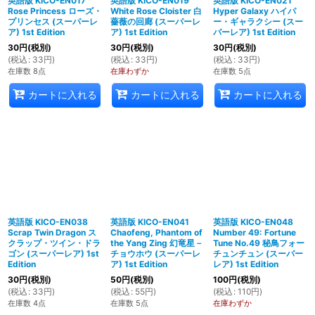
英語版 KICO-EN017
英語版 KICO-EN019
英語版 KICO-EN021
Rose Princess ローズ・
White Rose Cloister 白
Hyper Galaxy ハイパ
プリンセス (スーパーレ
薔薇の回廊 (スーパーレ
ー・ギャラクシー (スー
ア) 1st Edition
ア) 1st Edition
パーレア) 1st Edition
30
円
(税別)
30
円
(税別)
30
円
(税別)
(
税込
:
33
円
)
(
税込
:
33
円
)
(
税込
:
33
円
)
在庫数 8点
在庫わずか
在庫数 5点
カートに入れる
カートに入れる
カートに入れる
英語版 KICO-EN038
英語版 KICO-EN041
英語版 KICO-EN048
Scrap Twin Dragon ス
Chaofeng, Phantom of
Number 49: Fortune
クラップ・ツイン・ドラ
the Yang Zing 幻竜星－
Tune No.49 秘鳥フォー
ゴン (スーパーレア) 1st
チョウホウ (スーパーレ
チュンチュン (スーパー
Edition
ア) 1st Edition
レア) 1st Edition
30
円
(税別)
50
円
(税別)
100
円
(税別)
(
税込
:
33
円
)
(
税込
:
55
円
)
(
税込
:
110
円
)
在庫数 4点
在庫数 5点
在庫わずか