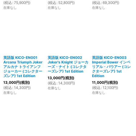
(
税込
:
75,900
円
)
(
税込
:
52,800
円
)
(
税込
:
69,300
円
)
在庫なし
在庫なし
在庫なし
英語版 KICO-EN001
英語版 KICO-EN002
英語版 KICO-EN003
Arcana Triumph Joker
Joker's Knight ジョーカ
Imperial Bower インペ
アルカナ トライアンフ
ーズ・ナイト (コレクタ
リアル・バウアー (コレ
ジョーカー (コレクター
ーズレア) 1st Edition
クターズレア) 1st
ズレア) 1st Edition
Edition
13,000
円
(税別)
13,000
円
(税別)
11,000
円
(税別)
(
税込
:
14,300
円
)
(
税込
:
14,300
円
)
(
税込
:
12,100
円
)
在庫なし
在庫なし
在庫なし