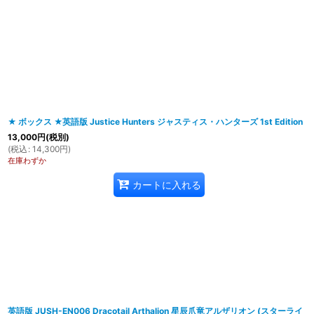
在庫あり
並び順
:
★ ボックス ★英語版 Justice Hunters ジャスティス・ハンターズ 1st Edition
13,000
円
(税別)
(
税込
:
14,300
円
)
在庫わずか
カートに入れる
英語版 JUSH-EN006 Dracotail Arthalion 星辰爪竜アルザリオン (スターライ