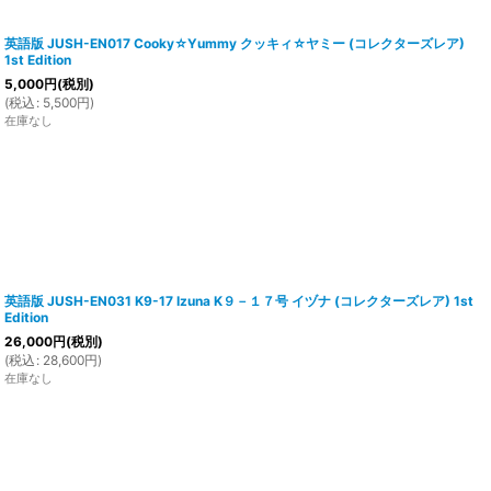
英語版 JUSH-EN017 Cooky☆Yummy クッキィ☆ヤミー (コレクターズレア)
1st Edition
5,000
円
(税別)
(
税込
:
5,500
円
)
在庫なし
英語版 JUSH-EN031 K9-17 Izuna K９－１７号 イヅナ (コレクターズレア) 1st
Edition
26,000
円
(税別)
(
税込
:
28,600
円
)
在庫なし