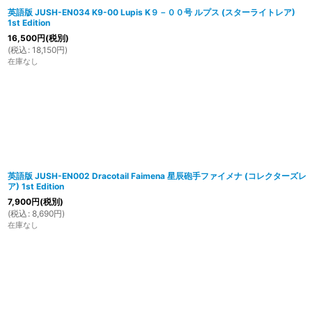
英語版 JUSH-EN034 K9-00 Lupis K９－００号 ルプス (スターライトレア)
1st Edition
16,500
円
(税別)
(
税込
:
18,150
円
)
在庫なし
英語版 JUSH-EN002 Dracotail Faimena 星辰砲手ファイメナ (コレクターズレ
ア) 1st Edition
7,900
円
(税別)
(
税込
:
8,690
円
)
在庫なし