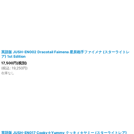
英語版 JUSH-EN002 Dracotail Faimena 星辰砲手ファイメナ (スターライトレ
ア) 1st Edition
17,500
円
(税別)
(
税込
:
19,250
円
)
在庫なし
英語版 JUSH-EN017 Cooky☆Yummy クッキィ☆ヤミー (スターライトレア)