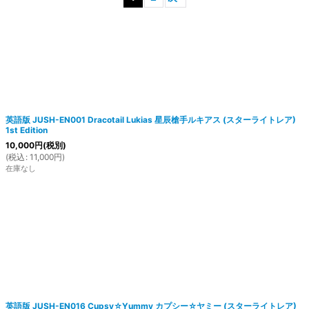
絞り込む
英語版 JUSH-EN001 Dracotail Lukias 星辰槍手ルキアス (スターライトレア)
1st Edition
10,000
円
(税別)
(
税込
:
11,000
円
)
在庫なし
英語版 JUSH-EN016 Cupsy☆Yummy カプシー☆ヤミー (スターライトレア)