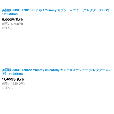
英語版 JUSH-EN016 Cupsy☆Yummy カプシー☆ヤミー (コレクターズレア)
1st Edition
5,000
円
(税別)
(
税込
:
5,500
円
)
在庫なし
英語版 JUSH-EN022 Yummy★Snatchy ヤミー★スナッチー (コレクターズレ
ア) 1st Edition
11,400
円
(税別)
(
税込
:
12,540
円
)
在庫なし