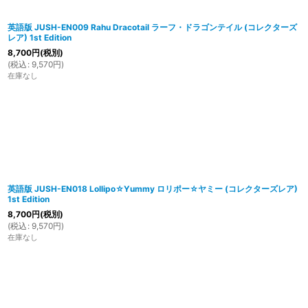
英語版 JUSH-EN009 Rahu Dracotail ラーフ・ドラゴンテイル (コレクターズ
レア) 1st Edition
8,700
円
(税別)
(
税込
:
9,570
円
)
在庫なし
英語版 JUSH-EN018 Lollipo☆Yummy ロリポー☆ヤミー (コレクターズレア)
1st Edition
8,700
円
(税別)
(
税込
:
9,570
円
)
在庫なし