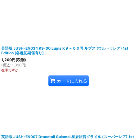
英語版 JUSH-EN034 K9-00 Lupis K９－００号 ルプス (ウルトラレア) 1st
Edition
[
各種初期傷有り
]
1,200
円
(税別)
(
税込
:
1,320
円
)
在庫わずか
カートに入れる
英語版 JUSH-EN007 Dracotail Gulamel 星辰法宮グラメル (スーパーレア) 1st