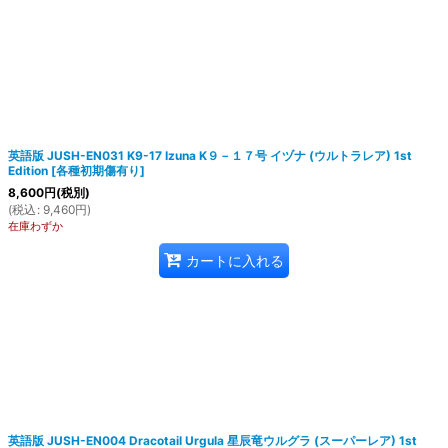
英語版 JUSH-EN031 K9-17 Izuna K９－１７号 イヅナ (ウルトラレア) 1st
Edition
[
各種初期傷有り
]
8,600
円
(税別)
(
税込
:
9,460
円
)
在庫わずか
カートに入れる
英語版 JUSH-EN004 Dracotail Urgula 星辰竜ウルグラ (スーパーレア) 1st