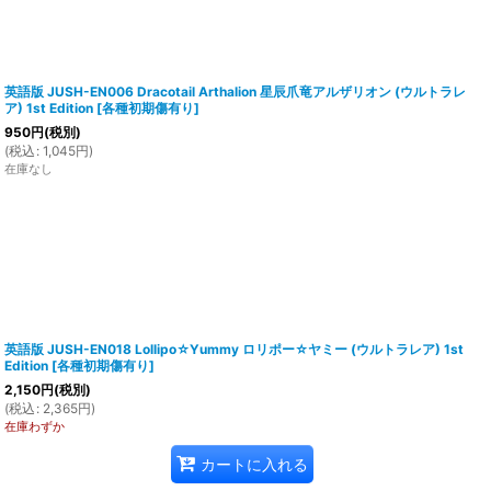
英語版 JUSH-EN006 Dracotail Arthalion 星辰爪竜アルザリオン (ウルトラレ
ア) 1st Edition
[
各種初期傷有り
]
950
円
(税別)
(
税込
:
1,045
円
)
在庫なし
英語版 JUSH-EN018 Lollipo☆Yummy ロリポー☆ヤミー (ウルトラレア) 1st
Edition
[
各種初期傷有り
]
2,150
円
(税別)
(
税込
:
2,365
円
)
在庫わずか
カートに入れる