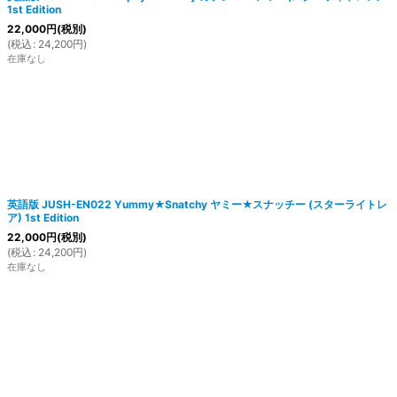
1st Edition
22,000
円
(税別)
(
税込
:
24,200
円
)
在庫なし
英語版 JUSH-EN022 Yummy★Snatchy ヤミー★スナッチー (スターライトレ
ア) 1st Edition
22,000
円
(税別)
(
税込
:
24,200
円
)
在庫なし