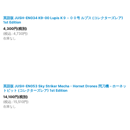
英語版 JUSH-EN034 K9-00 Lupis K９－００号 ルプス (コレクターズレア)
1st Edition
4,300
円
(税別)
(
税込
:
4,730
円
)
在庫なし
英語版 JUSH-EN053 Sky Striker Mecha - Hornet Drones 閃刀機－ホーネッ
トビット (コレクターズレア) 1st Edition
14,100
円
(税別)
(
税込
:
15,510
円
)
在庫なし