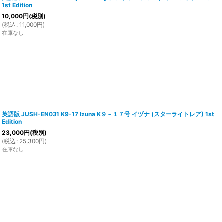
1st Edition
10,000
円
(税別)
(
税込
:
11,000
円
)
在庫なし
英語版 JUSH-EN031 K9-17 Izuna K９－１７号 イヅナ (スターライトレア) 1st
Edition
23,000
円
(税別)
(
税込
:
25,300
円
)
在庫なし