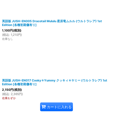
英語版 JUSH-EN005 Dracotail Mululu 星辰竜ムルル (ウルトラレア) 1st
Edition
[
各種初期傷有り
]
1,100
円
(税別)
(
税込
:
1,210
円
)
在庫なし
英語版 JUSH-EN017 Cooky☆Yummy クッキィ☆ヤミー (ウルトラレア) 1st
Edition
[
各種初期傷有り
]
2,150
円
(税別)
(
税込
:
2,365
円
)
在庫わずか
カートに入れる