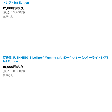
トレア) 1st Edition
12,000
円
(税別)
(
税込
:
13,200
円
)
在庫なし
英語版 JUSH-EN018 Lollipo☆Yummy ロリポー☆ヤミー (スターライトレア)
1st Edition
19,000
円
(税別)
(
税込
:
20,900
円
)
在庫なし