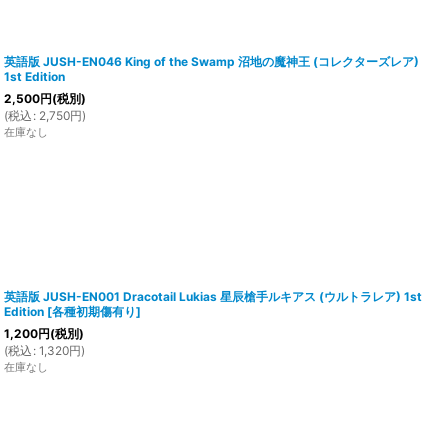
英語版 JUSH-EN046 King of the Swamp 沼地の魔神王 (コレクターズレア)
1st Edition
2,500
円
(税別)
(
税込
:
2,750
円
)
在庫なし
英語版 JUSH-EN001 Dracotail Lukias 星辰槍手ルキアス (ウルトラレア) 1st
Edition
[
各種初期傷有り
]
1,200
円
(税別)
(
税込
:
1,320
円
)
在庫なし