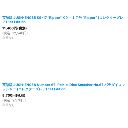
英語版 JUSH-EN035 K9-17 "Ripper" K９－１７号 “Ripper” (コレクターズレ
ア) 1st Edition
11,400
円
(税別)
(
税込
:
12,540
円
)
在庫なし
英語版 JUSH-EN058 Number 67: Pair-a-Dice Smasher No.67 パラダイスマ
ッシャー (コレクターズレア) 1st Edition
8,700
円
(税別)
(
税込
:
9,570
円
)
在庫なし