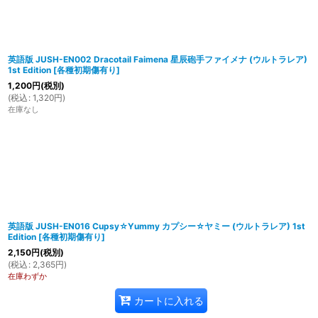
英語版 JUSH-EN002 Dracotail Faimena 星辰砲手ファイメナ (ウルトラレア)
1st Edition
[
各種初期傷有り
]
1,200
円
(税別)
(
税込
:
1,320
円
)
在庫なし
英語版 JUSH-EN016 Cupsy☆Yummy カプシー☆ヤミー (ウルトラレア) 1st
Edition
[
各種初期傷有り
]
2,150
円
(税別)
(
税込
:
2,365
円
)
在庫わずか
カートに入れる