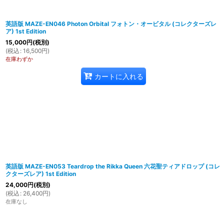
英語版 MAZE-EN046 Photon Orbital フォトン・オービタル (コレクターズレ
ア) 1st Edition
15,000
円
(税別)
(
税込
:
16,500
円
)
在庫わずか
カートに入れる
英語版 MAZE-EN053 Teardrop the Rikka Queen 六花聖ティアドロップ (コレ
クターズレア) 1st Edition
24,000
円
(税別)
(
税込
:
26,400
円
)
在庫なし