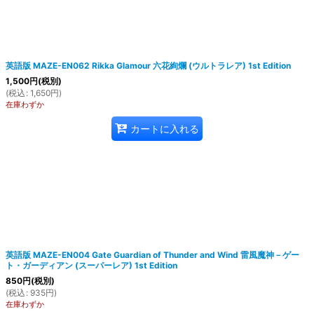
英語版 MAZE-EN062 Rikka Glamour 六花絢爛 (ウルトラレア) 1st Edition
1,500
円
(税別)
(
税込
:
1,650
円
)
在庫わずか
カートに入れる
英語版 MAZE-EN004 Gate Guardian of Thunder and Wind 雷風魔神－ゲー
ト・ガーディアン (スーパーレア) 1st Edition
850
円
(税別)
(
税込
:
935
円
)
在庫わずか