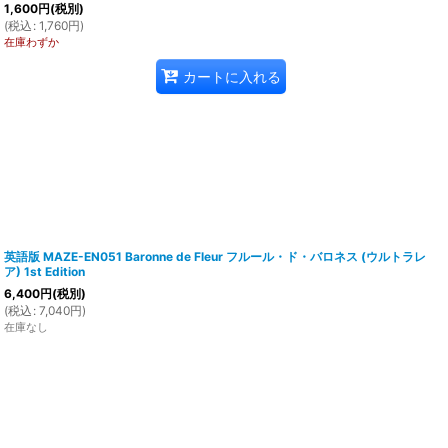
1,600
円
(税別)
(
税込
:
1,760
円
)
在庫わずか
カートに入れる
英語版 MAZE-EN051 Baronne de Fleur フルール・ド・バロネス (ウルトラレ
ア) 1st Edition
6,400
円
(税別)
(
税込
:
7,040
円
)
在庫なし