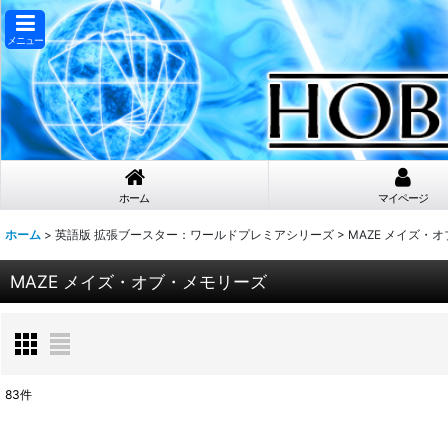
メニュー
ホーム
マイページ
ホーム
>
英語版 拡張ブースター：ワールドプレミアシリーズ
>
MAZE メイズ・
MAZE メイズ・オブ・メモリーズ
83
件
表示数
: