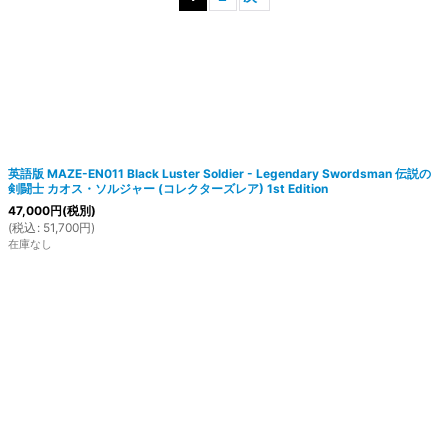
絞り込む
英語版 MAZE-EN011 Black Luster Soldier - Legendary Swordsman 伝説の
剣闘士 カオス・ソルジャー (コレクターズレア) 1st Edition
47,000
円
(税別)
(
税込
:
51,700
円
)
在庫なし