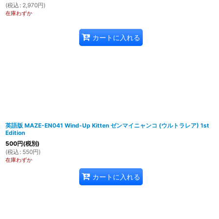
(
税込
:
2,970
円
)
在庫わずか
カートに入れる
英語版 MAZE-EN041 Wind-Up Kitten ゼンマイニャンコ (ウルトラレア) 1st
Edition
500
円
(税別)
(
税込
:
550
円
)
在庫わずか
カートに入れる