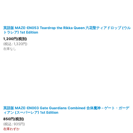
英語版 MAZE-EN053 Teardrop the Rikka Queen 六花聖ティアドロップ (ウル
トラレア) 1st Edition
1,200
円
(税別)
(
税込
:
1,320
円
)
在庫なし
英語版 MAZE-EN003 Gate Guardians Combined 合体魔神－ゲート・ガーデ
ィアン (スーパーレア) 1st Edition
850
円
(税別)
(
税込
:
935
円
)
在庫わずか