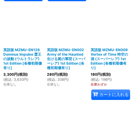
英語版 MZMU-EN126
英語版 MZMU-EN002
英語版 MZMU-EN009
Dominus Impulse 霊王
Army of the Haunted
Vortex of Time 時空の
の波動 (ウルトラレア)
生ける屍の軍団 (スーパ
渦 (スーパーレア) 1st
1st Edition
[
各種初期傷
ーレア) 1st Edition
[
各
Edition
[
各種初期傷有
有り
]
種初期傷有り
]
り
]
3,300
円
(税別)
280
円
(税別)
180
円
(税別)
(
税込
:
3,630
円
)
(
税込
:
308
円
)
(
税込
:
198
円
)
在庫なし
在庫なし
在庫わずか
カートに入れる