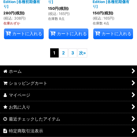
Edition
[
各種初期傷有
り
]
Edition
[
各種初期傷有
り
]
り
]
150
円
(税別)
280
円
(税別)
150
円
(税別)
(
税込
:
165
円
)
(
税込
:
308
円
)
(
税込
:
165
円
)
在庫数 8点
在庫わずか
在庫数 4点
カートに入れる
カートに入れる
カートに入れる
1
2
3
次
»
ホーム
ショッピングカート
マイページ
お気に入り
最近チェックしたアイテム
特定商取引法表示