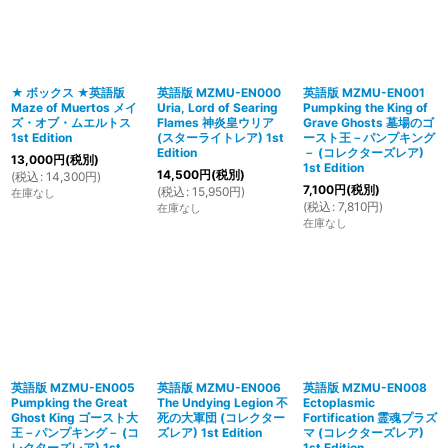
絞り込む
★ ボックス ★英語版
英語版 MZMU-EN000
英語版 MZMU-EN001
Maze of Muertos メイ
Uria, Lord of Searing
Pumpking the King of
ズ・オブ・ムエルトス
Flames 神炎皇ウリア
Grave Ghosts 墓場のゴ
1st Edition
(スターライトレア) 1st
ースト王－パンプキング
Edition
－ (コレクターズレア)
13,000
円
(税別)
1st Edition
14,500
円
(税別)
(
税込
:
14,300
円
)
7,100
円
(税別)
(
税込
:
15,950
円
)
在庫なし
(
税込
:
7,810
円
)
在庫なし
在庫なし
英語版 MZMU-EN005
英語版 MZMU-EN006
英語版 MZMU-EN008
Pumpking the Great
The Undying Legion 不
Ectoplasmic
Ghost King ゴースト大
死の大軍団 (コレクター
Fortification 霊魂プラズ
王－パンプキング－ (コ
ズレア) 1st Edition
マ (コレクターズレア)
レクターズレア) 1st
1st Edition