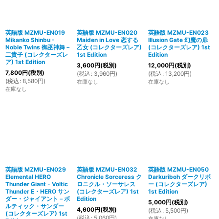
英語版 MZMU-EN019
英語版 MZMU-EN020
英語版 MZMU-EN023
Mikanko Shinbu -
Maiden in Love 恋する
Illusion Gate 幻魔の扉
Noble Twins 御巫神舞－
乙女 (コレクターズレア)
(コレクターズレア) 1st
二貴子 (コレクターズレ
1st Edition
Edition
ア) 1st Edition
3,600
円
(税別)
12,000
円
(税別)
7,800
円
(税別)
(
税込
:
3,960
円
)
(
税込
:
13,200
円
)
(
税込
:
8,580
円
)
在庫なし
在庫なし
在庫なし
英語版 MZMU-EN029
英語版 MZMU-EN032
英語版 MZMU-EN050
Elemental HERO
Chronicle Sorceress ク
Darkuriboh ダークリボ
Thunder Giant - Voltic
ロニクル・ソーサレス
ー (コレクターズレア)
Thunder E・HERO サン
(コレクターズレア) 1st
1st Edition
ダー・ジャイアント－ボ
Edition
5,000
円
(税別)
ルティック・サンダー
4,600
円
(税別)
(
税込
:
5,500
円
)
(コレクターズレア) 1st
(
税込
:
5,060
円
)
在庫なし