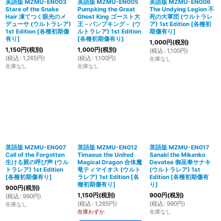
英語版 MZMU-EN003
英語版 MZMU-EN005
英語版 MZMU-EN006
Stare of the Snake
Pumpking the Great
The Undying Legion 不
Hair 凍てつく眼光のメ
Ghost King ゴースト大
死の大軍団 (ウルトラレ
デューサ (ウルトラレア)
王－パンプキング－ (ウ
ア) 1st Edition
[
各種初
1st Edition
[
各種初期傷
ルトラレア) 1st Edition
期傷有り
]
有り
]
[
各種初期傷有り
]
1,000
円
(税別)
1,150
円
(税別)
1,000
円
(税別)
(
税込
:
1,100
円
)
(
税込
:
1,265
円
)
(
税込
:
1,100
円
)
在庫なし
在庫なし
在庫なし
英語版 MZMU-EN007
英語版 MZMU-EN012
英語版 MZMU-EN017
Call of the Forgotten
Timaeus the United
Sanaki the Mikanko
生ける屍の呼び声 (ウル
Magical Dragon 合体魔
Devotee 御巫奉サナキ
トラレア) 1st Edition
竜ティマイオス (ウルト
(ウルトラレア) 1st
[
各種初期傷有り
]
ラレア) 1st Edition
[
各
Edition
[
各種初期傷有
種初期傷有り
]
り
]
900
円
(税別)
1,150
円
(税別)
900
円
(税別)
(
税込
:
990
円
)
(
税込
:
1,265
円
)
(
税込
:
990
円
)
在庫なし
在庫わずか
在庫なし