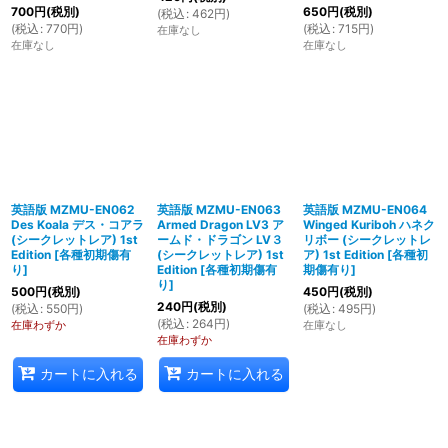
700
円
(税別)
650
円
(税別)
(
税込
:
462
円
)
(
税込
:
770
円
)
(
税込
:
715
円
)
在庫なし
在庫なし
在庫なし
英語版 MZMU-EN062
英語版 MZMU-EN063
英語版 MZMU-EN064
Des Koala デス・コアラ
Armed Dragon LV3 ア
Winged Kuriboh ハネク
(シークレットレア) 1st
ームド・ドラゴン LV３
リボー (シークレットレ
Edition
[
各種初期傷有
(シークレットレア) 1st
ア) 1st Edition
[
各種初
り
]
Edition
[
各種初期傷有
期傷有り
]
り
]
500
円
(税別)
450
円
(税別)
240
円
(税別)
(
税込
:
550
円
)
(
税込
:
495
円
)
(
税込
:
264
円
)
在庫わずか
在庫なし
在庫わずか
カートに入れる
カートに入れる