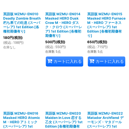
英語版 MZMU-EN010
英語版 MZMU-EN014
英語版 MZMU-EN015
Deadly Zombie Breath
Masked HERO Dusk
Masked HERO Furnace
朽ち果ての吐息 (スーパ
Crow M・HERO ダス
M・HERO ファーネス
ーレア) 1st Edition
[
各
ク・クロウ (スーパーレ
(スーパーレア) 1st
種初期傷有り
]
ア) 1st Edition
[
各種初
Edition
[
各種初期傷有
期傷有り
]
り
]
180
円
(税別)
500
円
(税別)
650
円
(税別)
(
税込
:
198
円
)
(
税込
:
550
円
)
(
税込
:
715
円
)
在庫なし
在庫数 5点
在庫数 5点
カートに入れる
カートに入れる
英語版 MZMU-EN016
英語版 MZMU-EN020
英語版 MZMU-EN022
Masked HERO Atomic
Maiden in Love 恋する
Matador Archfiend デ
M・HERO アトミック
乙女 (スーパーレア) 1st
ーモンズ・マタドール
(スーパーレア) 1st
Edition
[
各種初期傷有
(スーパーレア) 1st