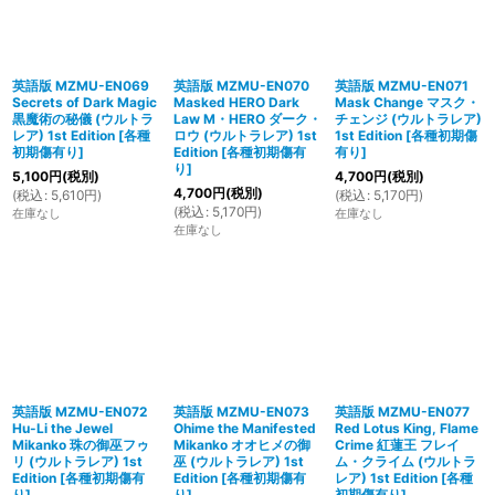
英語版 MZMU-EN069
英語版 MZMU-EN070
英語版 MZMU-EN071
Secrets of Dark Magic
Masked HERO Dark
Mask Change マスク・
黒魔術の秘儀 (ウルトラ
Law M・HERO ダーク・
チェンジ (ウルトラレア)
レア) 1st Edition
[
各種
ロウ (ウルトラレア) 1st
1st Edition
[
各種初期傷
初期傷有り
]
Edition
[
各種初期傷有
有り
]
り
]
5,100
円
(税別)
4,700
円
(税別)
4,700
円
(税別)
(
税込
:
5,610
円
)
(
税込
:
5,170
円
)
(
税込
:
5,170
円
)
在庫なし
在庫なし
在庫なし
英語版 MZMU-EN072
英語版 MZMU-EN073
英語版 MZMU-EN077
Hu-Li the Jewel
Ohime the Manifested
Red Lotus King, Flame
Mikanko 珠の御巫フゥ
Mikanko オオヒメの御
Crime 紅蓮王 フレイ
リ (ウルトラレア) 1st
巫 (ウルトラレア) 1st
ム・クライム (ウルトラ
Edition
[
各種初期傷有
Edition
[
各種初期傷有
レア) 1st Edition
[
各種
り
]
り
]
初期傷有り
]