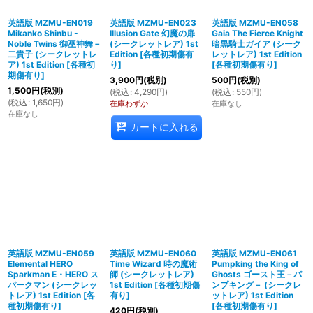
英語版 MZMU-EN019
英語版 MZMU-EN023
英語版 MZMU-EN058
Mikanko Shinbu -
Illusion Gate 幻魔の扉
Gaia The Fierce Knight
Noble Twins 御巫神舞－
(シークレットレア) 1st
暗黒騎士ガイア (シーク
二貴子 (シークレットレ
Edition
[
各種初期傷有
レットレア) 1st Edition
ア) 1st Edition
[
各種初
り
]
[
各種初期傷有り
]
期傷有り
]
3,900
円
(税別)
500
円
(税別)
1,500
円
(税別)
(
税込
:
4,290
円
)
(
税込
:
550
円
)
(
税込
:
1,650
円
)
在庫わずか
在庫なし
在庫なし
カートに入れる
英語版 MZMU-EN059
英語版 MZMU-EN060
英語版 MZMU-EN061
Elemental HERO
Time Wizard 時の魔術
Pumpking the King of
Sparkman E・HERO ス
師 (シークレットレア)
Ghosts ゴースト王－パ
パークマン (シークレッ
1st Edition
[
各種初期傷
ンプキング－ (シークレ
トレア) 1st Edition
[
各
有り
]
ットレア) 1st Edition
種初期傷有り
]
[
各種初期傷有り
]
420
円
(税別)