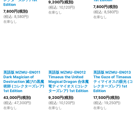
9,200
円
(税別)
Edition
7,800
円
(税別)
(
税込
:
10,120
円
)
7,800
円
(税別)
(
税込
:
8,580
円
)
在庫なし
(
税込
:
8,580
円
)
在庫なし
在庫なし
英語版 MZMU-EN011
英語版 MZMU-EN012
英語版 MZMU-EN013
Dark Magician of
Timaeus the United
The Gaze of Timaeus
Destruction 滅びの黒魔
Magical Dragon 合体魔
ティマイオスの眼光 (コ
術師 (コレクターズレア)
竜ティマイオス (コレク
レクターズレア) 1st
1st Edition
ターズレア) 1st Edition
Edition
43,000
円
(税別)
9,200
円
(税別)
17,500
円
(税別)
(
税込
:
47,300
円
)
(
税込
:
10,120
円
)
(
税込
:
19,250
円
)
在庫なし
在庫なし
在庫なし