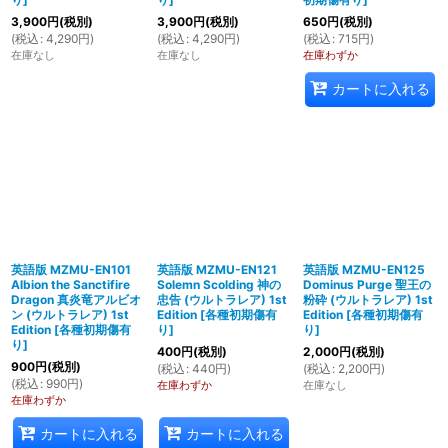
3,900
円
(税別)
3,900
円
(税別)
650
円
(税別)
(
税込
:
4,290
円
)
(
税込
:
4,290
円
)
(
税込
:
715
円
)
在庫なし
在庫なし
在庫わずか
カートに入れる
英語版 MZMU-EN101
英語版 MZMU-EN121
英語版 MZMU-EN125
Albion the Sanctifire
Solemn Scolding 神の
Dominus Purge 聖王の
Dragon 真炎竜アルビオ
忠告 (ウルトラレア) 1st
粉砕 (ウルトラレア) 1st
ン (ウルトラレア) 1st
Edition
[
各種初期傷有
Edition
[
各種初期傷有
Edition
[
各種初期傷有
り
]
り
]
り
]
400
円
(税別)
2,000
円
(税別)
900
円
(税別)
(
税込
:
440
円
)
(
税込
:
2,200
円
)
(
税込
:
990
円
)
在庫わずか
在庫なし
在庫わずか
カートに入れる
カートに入れる