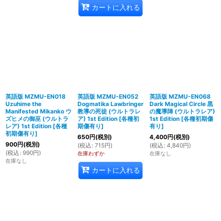
カートに入れる
英語版 MZMU-EN018
英語版 MZMU-EN052
英語版 MZMU-EN068
Uzuhime the
Dogmatika Lawbringer
Dark Magical Circle 黒
Manifested Mikanko ウ
教導の死徒 (ウルトラレ
の魔導陣 (ウルトラレア)
ズヒメの御巫 (ウルトラ
ア) 1st Edition
[
各種初
1st Edition
[
各種初期傷
レア) 1st Edition
[
各種
期傷有り
]
有り
]
初期傷有り
]
650
円
(税別)
4,400
円
(税別)
900
円
(税別)
(
税込
:
715
円
)
(
税込
:
4,840
円
)
(
税込
:
990
円
)
在庫わずか
在庫なし
在庫なし
カートに入れる