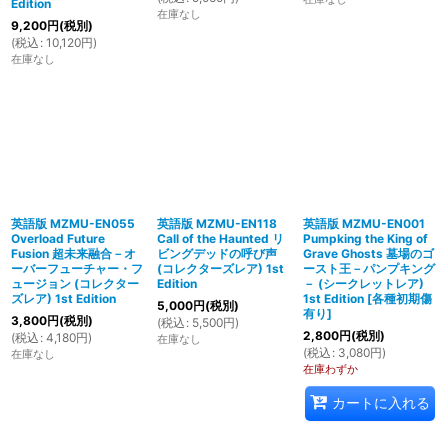
Edition
在庫なし
9,200
円
(税別)
(
税込
:
10,120
円
)
在庫なし
英語版 MZMU-EN055
英語版 MZMU-EN118
英語版 MZMU-EN001
Overload Future
Call of the Haunted リ
Pumpking the King of
Fusion 超未来融合－オ
ビングデッドの呼び声
Grave Ghosts 墓場のゴ
ーバーフューチャー・フ
(コレクターズレア) 1st
ースト王－パンプキング
ュージョン (コレクター
Edition
－ (シークレットレア)
ズレア) 1st Edition
1st Edition
[
各種初期傷
5,000
円
(税別)
有り
]
3,800
円
(税別)
(
税込
:
5,500
円
)
2,800
円
(税別)
(
税込
:
4,180
円
)
在庫なし
(
税込
:
3,080
円
)
在庫なし
在庫わずか
カートに入れる