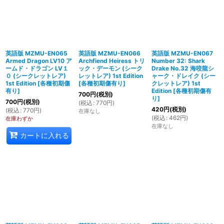
英語版 MZMU-EN065
英語版 MZMU-EN066
英語版 MZMU-EN067
Armed Dragon LV10 ア
Archfiend Heiress トリ
Number 32: Shark
ームド・ドラゴン LV１
ック・デーモン (シーク
Drake No.32 海咬龍シ
０ (シークレットレア)
レットレア) 1st Edition
ャーク・ドレイク (シー
1st Edition
[
各種初期傷
[
各種初期傷有り
]
クレットレア) 1st
有り
]
Edition
[
各種初期傷有
700
円
(税別)
り
]
700
円
(税別)
(
税込
:
770
円
)
420
円
(税別)
(
税込
:
770
円
)
在庫なし
(
税込
:
462
円
)
在庫わずか
在庫なし
カートに入れる