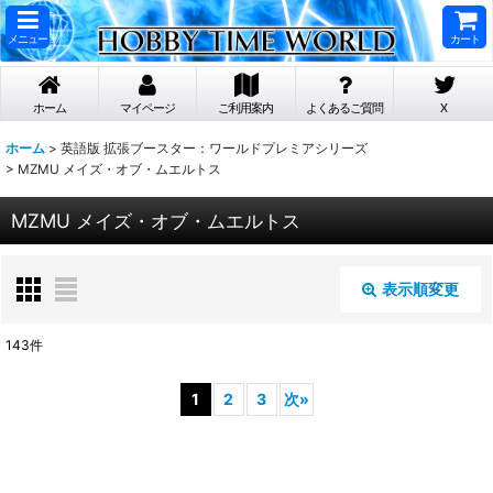
メニュー
カート
ホーム
マイページ
ご利用案内
よくあるご質問
X
ホーム
>
英語版 拡張ブースター：ワールドプレミアシリーズ
>
MZMU メイズ・オブ・ムエルトス
MZMU メイズ・オブ・ムエルトス
表示順変更
閉じる
143
件
表示数
:
1
2
3
次
»
在庫あり
並び順
: