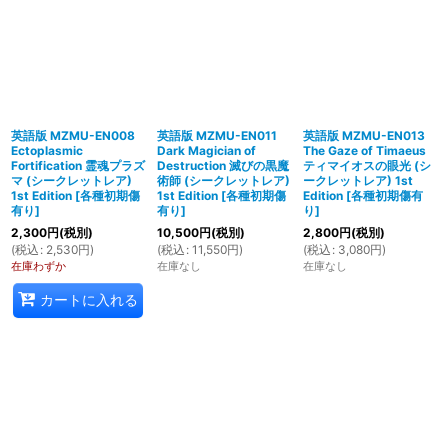
英語版 MZMU-EN008
英語版 MZMU-EN011
英語版 MZMU-EN013
Ectoplasmic
Dark Magician of
The Gaze of Timaeus
Fortification 霊魂プラズ
Destruction 滅びの黒魔
ティマイオスの眼光 (シ
マ (シークレットレア)
術師 (シークレットレア)
ークレットレア) 1st
1st Edition
[
各種初期傷
1st Edition
[
各種初期傷
Edition
[
各種初期傷有
有り
]
有り
]
り
]
2,300
円
(税別)
10,500
円
(税別)
2,800
円
(税別)
(
税込
:
2,530
円
)
(
税込
:
11,550
円
)
(
税込
:
3,080
円
)
在庫わずか
在庫なし
在庫なし
カートに入れる