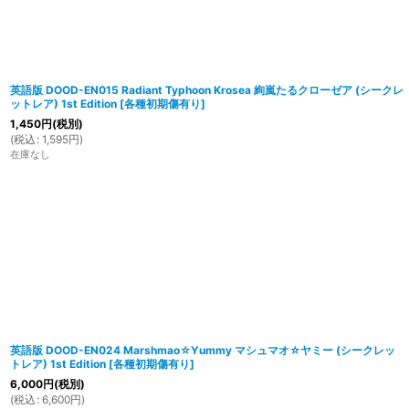
英語版 DOOD-EN015 Radiant Typhoon Krosea 絢嵐たるクローゼア (シークレ
ットレア) 1st Edition
[
各種初期傷有り
]
1,450
円
(税別)
(
税込
:
1,595
円
)
在庫なし
英語版 DOOD-EN024 Marshmao☆Yummy マシュマオ☆ヤミー (シークレッ
トレア) 1st Edition
[
各種初期傷有り
]
6,000
円
(税別)
(
税込
:
6,600
円
)