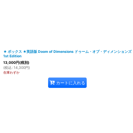
在庫あり
並び順
:
★ ボックス ★英語版 Doom of Dimensions ドゥーム・オブ・ディメンションズ
1st Edition
13,000
円
(税別)
(
税込
:
14,300
円
)
在庫わずか
カートに入れる