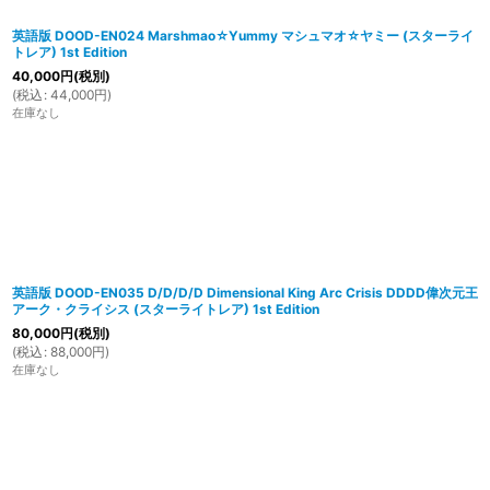
英語版 DOOD-EN024 Marshmao☆Yummy マシュマオ☆ヤミー (スターライ
トレア) 1st Edition
40,000
円
(税別)
(
税込
:
44,000
円
)
在庫なし
英語版 DOOD-EN035 D/D/D/D Dimensional King Arc Crisis DDDD偉次元王
アーク・クライシス (スターライトレア) 1st Edition
80,000
円
(税別)
(
税込
:
88,000
円
)
在庫なし