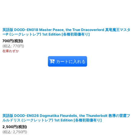
英語版 DOOD-EN018 Master Peace, the True Dracoverlord 真竜魔王マスタ
ーP (シークレットレア) 1st Edition
[
各種初期傷有り
]
700
円
(税別)
(
税込
:
770
円
)
在庫わずか
カートに入れる
英語版 DOOD-EN026 Dogmatika Fleurdelis, the Thunderbolt 教導の雷霆フ
ルルドリス (シークレットレア) 1st Edition
[
各種初期傷有り
]
2,500
円
(税別)
(
税込
:
2,750
円
)