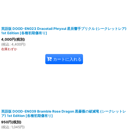
英語版 DOOD-EN023 Dracotail Phryxul 星辰響手プリクル (シークレットレア)
1st Edition
[
各種初期傷有り
]
4,000
円
(税別)
(
税込
:
4,400
円
)
在庫わずか
カートに入れる
英語版 DOOD-EN039 Bramble Rose Dragon 黒薔薇の破滅竜 (シークレットレ
ア) 1st Edition
[
各種初期傷有り
]
950
円
(税別)
(
税込
:
1,045
円
)