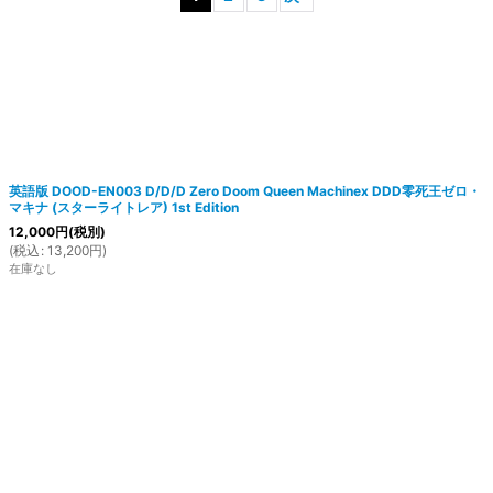
絞り込む
英語版 DOOD-EN003 D/D/D Zero Doom Queen Machinex DDD零死王ゼロ・
マキナ (スターライトレア) 1st Edition
12,000
円
(税別)
(
税込
:
13,200
円
)
在庫なし