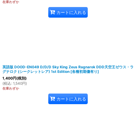
在庫わずか
カートに入れる
英語版 DOOD-EN049 D/D/D Sky King Zeus Ragnarok DDD天空王ゼウス・ラ
グナロク (シークレットレア) 1st Edition
[
各種初期傷有り
]
1,400
円
(税別)
(
税込
:
1,540
円
)
在庫わずか
カートに入れる