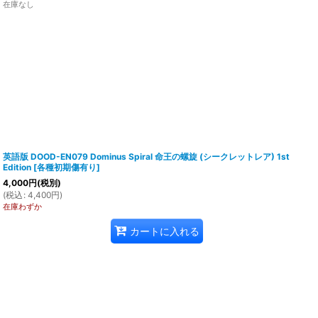
在庫なし
英語版 DOOD-EN079 Dominus Spiral 命王の螺旋 (シークレットレア) 1st
Edition
[
各種初期傷有り
]
4,000
円
(税別)
(
税込
:
4,400
円
)
在庫わずか
カートに入れる