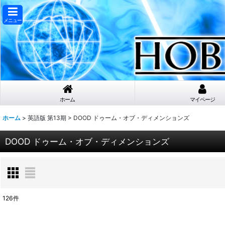
メニュー
ホーム
マイページ
ホーム
>
英語版 第13期
>
DOOD ドゥーム・オブ・ディメンションズ
DOOD ドゥーム・オブ・ディメンションズ
126
件
表示数
: