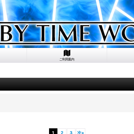
ご利用案内
1
2
3
次
»