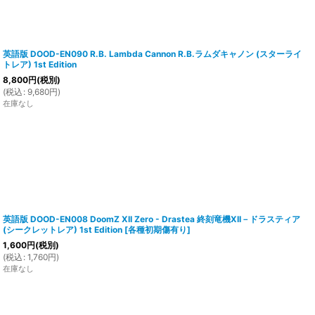
英語版 DOOD-EN090 R.B. Lambda Cannon R.B.ラムダキャノン (スターライ
トレア) 1st Edition
8,800
円
(税別)
(
税込
:
9,680
円
)
在庫なし
英語版 DOOD-EN008 DoomZ XII Zero - Drastea 終刻竜機XII－ドラスティア
(シークレットレア) 1st Edition
[
各種初期傷有り
]
1,600
円
(税別)
(
税込
:
1,760
円
)
在庫なし