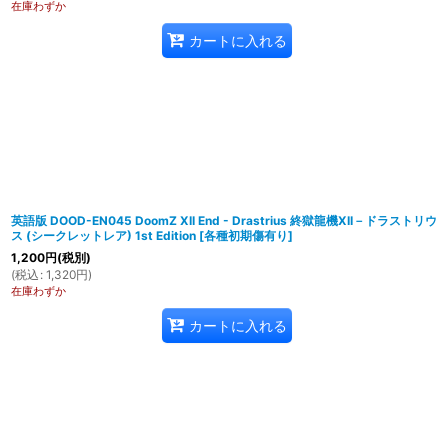
在庫わずか
カートに入れる
英語版 DOOD-EN045 DoomZ XII End - Drastrius 終獄龍機XII－ドラストリウ
ス (シークレットレア) 1st Edition
[
各種初期傷有り
]
1,200
円
(税別)
(
税込
:
1,320
円
)
在庫わずか
カートに入れる